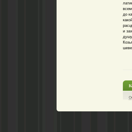
лати
всем
до к
како
расц
и за
душу
Козь
шеве
К
О