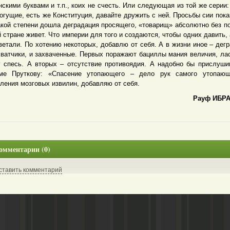
нскими буквами и т.п., коих не счесть. Или следующая из той же серии:
огущие, есть же Конституция, давайте дружить с ней. Просьбы сии пока
акой степени дошла деградация просящего, «товарищ» абсолютно без по
й стране живет. Что империи для того и создаются, чтобы одних давить, 
ветали. По хотению некоторых, добавлю от себя. А в жизни иное – дег
хватчики, и захваченные. Первых поражают бациллы мания величия, л
 спесь. А вторых – отсутствие противоядия. А надобно бы прислуши
ме Пруткову: «Спасение утопающего – дело рук самого утопающ
ления мозговых извилин, добавляю от себя.
Рауф ИБР
омментарии (0)
ставить комментарий