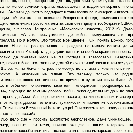
рвной родной-то, обещанный для поддержания упомянутых штанов 
да не менее великой страны, оказывается, в надежной корзине «нен
ны – Америки да крепко подпирает штаны чужих пенсионеров и ничуть н
яции. «А мы за счет создания Резервного фонда, придуманного я
щего населения, просто латаем за свой счет дыру в госбюджете США».
щенко, экс-глава Центробанка. «Московские новости», 2012 г.). Дал
тоживает: «А это преступление. До войны придумавших это пр
треляли. Но я молчу. Это только мое мнение». Он, понять можно, пог
нько. Ныне не расстреливают, а раздают по милым банкам да «
орациям типа Роснефть. Да, удивительный способ сокращения пропас
остью да обогатившимся нашли господа в златоглавой. Резервны
же, почил в бозе, пожелав нам долгой и счастливой жизни в том же духе
е, «…не бойся». Страх, по-моему, не лучший в жизни попутчик, 
ерском. А опасения не лишни. Это теленку, только что родив
тительно не опасаться хищника по причине отсутствия опыта бытия. А
хоть отбавляй: опричнина, каратели, голодоморы, продразверстки,
ны», снующие по темным дворам, войны освободительные да и не оче
 Европе да Азии. А в перспективе, похоже, не миновать нам и звездн
ь от испуга дрожат галактики, туманности и прочие не состоявшиес
. То бишь вся Вселенная! Кстати, ур-ра! Они разбегаются, победа за на
е, «…не проси!».
дело сие – просить абсолютно бесполезное, даже унижающее. 
имер, возвысят ли меня, принадлежащего к нации татарской, на
вышнего» просьбы мои типа: позвольте мне, ваше имперское высочество