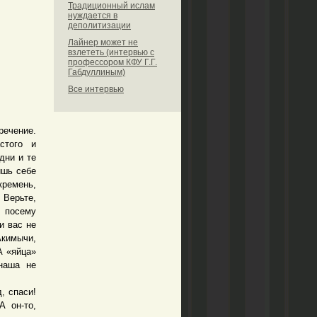
Традиционный ислам
нуждается в
деполитизации
Лайнер может не
взлететь (интервью с
профессором КФУ Г.Г.
Габдуллиным)
Все интервью
ечение.
стого и
дни и те
ишь себе
кремень,
 Верьте,
И посему
и вас не
Акимычи,
А «яйца»
наша не
, спаси!
А он-то,