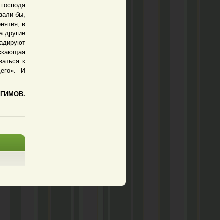
 господа
зали бы,
нятия, в
а другие
радируют
аскающая
ваться к
его». И
АГИМОВ.