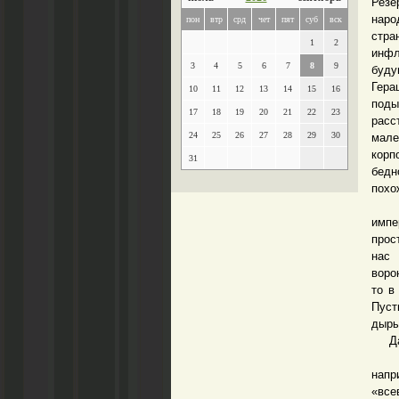
Резе
наро
пон
втр
срд
чет
пят
суб
вск
стра
1
2
инфл
3
4
5
6
7
8
9
буду
Гера
10
11
12
13
14
15
16
поды
17
18
19
20
21
22
23
расс
24
25
26
27
28
29
30
мале
корп
31
бедн
похо
Дале
имп
прос
нас 
воро
то в
Пуст
дыры
Дале
Ибо 
напр
«все