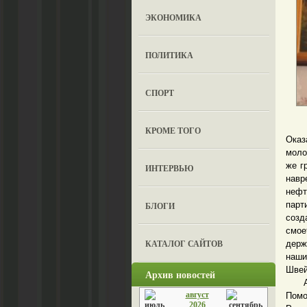
ЭКОНОМИКА
ПОЛИТИКА
СПОРТ
До с
КРОМЕ ТОГО
Оказ
моло
же г
ИНТЕРВЬЮ
навр
нефт
парт
БЛОГИ
созд
смое
КАТАЛОГ САЙТОВ
держ
наши
Швей
Архив новостей
А в 
август
Помо
2026