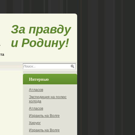
За правду
и Родину!
ета
Интервью
Атласов
Экспедиция на полюс
холода
Атласов
Израиль на Волге
Хирург
Израиль на Волге