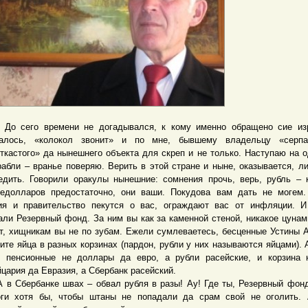
его времени не догадывался, к кому именно обращено сие изр
алось, «колокол звонит» и по мне, бывшему владельцу «серпа
ткастого» да нынешнего объекта для скреп и не только. Наступаю на о
рабли – вранье поверяю. Верить в этой стране и ныне, оказывается, л
едить. Говорили оракулы нынешние: сомнения прочь, верь, рубль – 
едолларов предостаточно, они ваши. Покудова вам дать не могем.
ия и правительство пекутся о вас, ограждают вас от инфляции. 
али Резервный фонд. За ним вы как за каменной стеной, никакое цунам
т, хищникам вы не по зубам. Ежели сумлеваетесь, бесценные Устины 
ите яйца в разных корзинах (пардон, рубли у них называются яйцами). 
 пенсионные не доллары да евро, а рубли расейские, и корзина 
цария да Евразия, а Сбербанк расейский.
Сбербанке швах – обвал рубля в разы! Ау! Где ты, Резервный фонд
ги хотя бы, чтобы штаны не попадали да срам свой не оголить. 