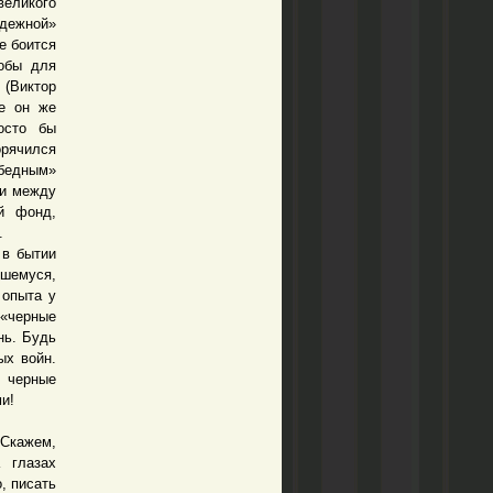
великого
адежной»
е боится
кобы для
 (Виктор
ее он же
осто бы
орячился
бедным»
ти между
й фонд,
.
в бытии
шемуся,
 опыта у
 «черные
нь. Будь
ых войн.
я черные
ми!
Скажем,
 глазах
, писать