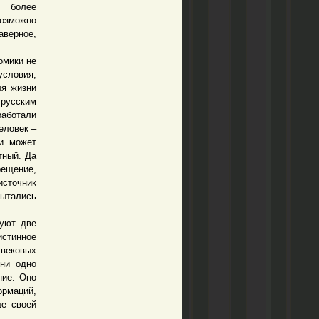
и более
возможно
аверное,
омики не
условия,
ля жизни
 русским
работали
еловек –
и может
тный. Да
рещение,
сточник
пытались
уют две
истинное
вековых
 ни одно
ние. Оно
ормаций,
ше своей