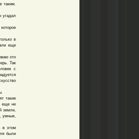
е таким.
н угадал
 которое
олько в
вали еще
ываю это
ерь. Так
ловек с
радуется
скусство
ы.
ят такие
о еще не
й земли,
, умные,
 в этом
еля были