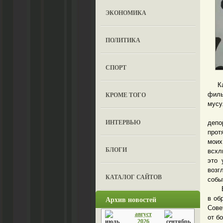
ЭКОНОМИКА
ПОЛИТИКА
СПОРТ
Как 
КРОМЕ ТОГО
фил
мусу
«Ха
ИНТЕРВЬЮ
депо
прот
мои
БЛОГИ
всхл
это 
возг
КАТАЛОГ САЙТОВ
собы
Буду
Архив новостей
в об
Сове
август
от б
2026