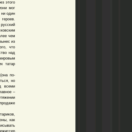
ез этого
изни мог
 ни один
героев.
 русский
сковским
олее чем
вынес из
го, что
ство над
мировым
их татар
она по-
ться, но
д всеми
лавное –
отяжении
 продаже
ариков,
оны, как
писывать
Режиссер