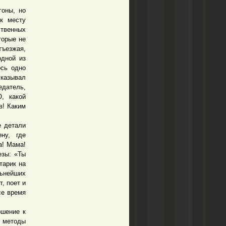
оны, но
к месту
ственных
торые не
тъезжая,
одной из
ось одно
сказывал
едатель,
, какой
в! Каким
 детали
ну, где
а! Мама!
езы: «Ты
тарик на
льнейших
, поет и
се время
ошение к
ь методы