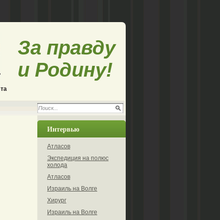
За правду
и Родину!
ета
Интервью
Атласов
Экспедиция на полюс
холода
Атласов
Израиль на Волге
Хирург
Израиль на Волге