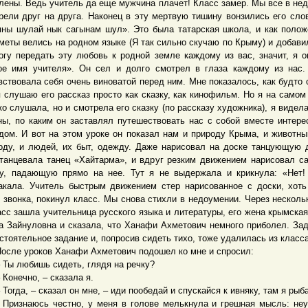
лены. Ведь учитель да еще мужчина плачет! Класс замер. Мы все в не
рели друг на друга. Наконец в эту мертвую тишину вонзились его сло
ны шулай нык сагынам шул». Это была татарская школа, и как полож
меты велись на родном языке (Я так сильно скучаю по Крыму) и добави
огу передать эту любовь к родной земле каждому из вас, значит, я 
ое имя учителя». Он сел и долго смотрел в глаза каждому из нас.
вствовала себя очень виноватой перед ним. Мне показалось, как будто о
я слушаю его рассказ просто как сказку, как кинофильм. Но я на самом
ко слушала, но и смотрела его сказку (по рассказу художника), я видела
ны, по каким он заставлял путешествовать нас с собой вместе интер
дом. И вот на этом уроке он показал нам и природу Крыма, и животны
оду, и людей, их быт, одежду. Даже нарисовал на доске танцующую 
танцевала танец «Хайтарма», и вдруг резким движением нарисовал с
у, падающую прямо на нее. Тут я не выдержала и крикнула: «Нет!
акала. Учитель быстрым движением стер нарисованное с доски, хот
 звонка, покинул класс. Мы снова стихли в недоумении. Через несколь
асс зашла учительница русского языка и литературы, его жена крымская
а Зайнуловна и сказала, что Ханафи Ахметович немного приболел. За
стоятельное задание и, попросив сидеть тихо, тоже удалилась из класса
е уроков Ханафи Ахметович подошел ко мне и спросил:
 любишь сидеть, глядя на речку?
нечно, – сказала я.
гда, – сказал он мне, – иди пообедай и спускайся к ивняку, там я рыба
наюсь честно, у меня в голове мелькнула и грешная мысль: неу