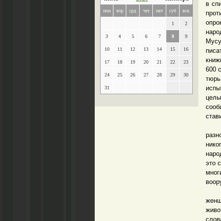
в сп
пон
втр
срд
чет
пят
суб
вск
прот
опро
1
2
нар
3
4
5
6
7
8
9
Мусу
10
11
12
13
14
15
16
писа
книж
17
18
19
20
21
22
23
600 
24
25
26
27
28
29
30
тюрь
испы
31
целы
сооб
став
Я да
разн
нико
наро
это 
мног
воор
В фи
женщ
живо
слов