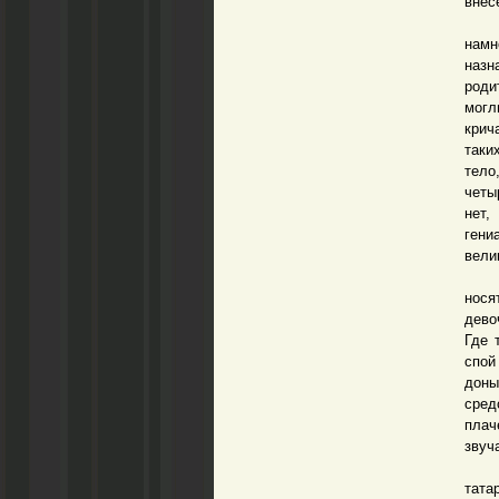
внес
Долг
намн
назн
роди
могл
крич
таки
тело
четы
нет,
гени
вели
В фи
нося
дево
Где 
спой
доны
сред
плач
звуч
Да, 
тата