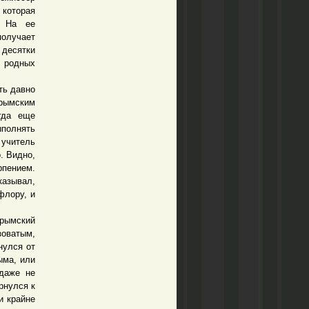
 которая
. На ее
получает
 десятки
с родных
ть давно
рымским
гда еще
ыполнять
 учитель
. Видно,
рпением.
казывал,
флору, и
крымский
зоватым,
нулся от
ыма, или
 даже не
рнулся к
и крайне