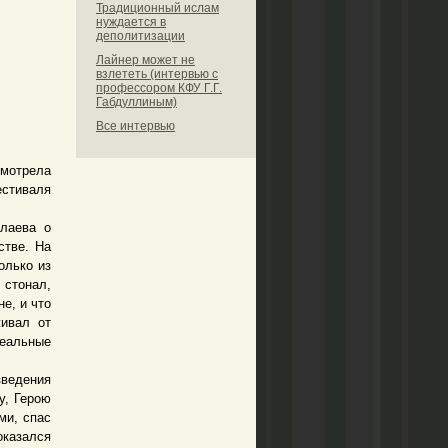
Традиционный ислам
нуждается в
деполитизации
Лайнер может не
взлететь (интервью с
профессором КФУ Г.Г.
Габдуллиным)
Все интервью
смотрела
стиваля
лаева о
стве. На
олько из
стонал,
е, и что
живал от
реальные
зведения
у, Герою
ми, спас
оказался