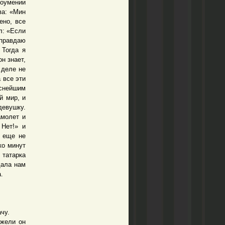
доумении
ва: «Мин
ено, все
л: «Если
оправдаю
 Тогда я
н знает,
 деле не
 все эти
еснейшим
й мир, и
девушку.
амолет и
 Нет!» и
ь еще не
ко минут
 татарка
дала нам
.
чу.
жели он