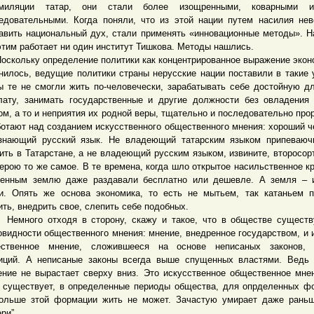
имиляции татар, они стали более изощренными, коварными 
едовательными. Когда поняли, что из этой нации путем насилия не
авить национальный дух, стали применять «инновационные методы». Н
этим работает ни один институт Тишкова. Методы нашлись.
ольку определение политики как концентрированное выражение экон
нилось, ведущие политики страны нерусские нации поставили в такие 
ы те не смогли жить по-человечески, зарабатывать себе достойную д
лату, занимать государственные и другие должности без овладения
ом, а то и неприятия их родной веры, тщательно и последовательно про
ботают над созданием искусственного общественного мнения: хороший ч
знающий русский язык. Не владеющий татарским языком припеваюч
ить в Татарстане, а не владеющий русским языком, извините, второсор
верою то же самое. В те времена, когда шло открытое насильственное к
енным землю даже раздавали бесплатно или дешевле. А земля – и
и. Опять же основа экономика, то есть не мытьем, так катаньем 
ить, внедрить свое, слепить себе подобных.
ого отходя в сторону, скажу и такое, что в обществе существ
овидности общественного мнения: мнение, внедренное государством, и 
ственное мнение, сложившееся на основе неписаных законов, 
иций. А неписаные законы всегда выше спущенных властями. Ведь
ение не вырастает сверху вниз. Это искусственное общественное мне
 существует, в определенные периоды общества, для опрделенных ф
ольше зтой формации жить не может. Зачастую умирает даже рань
ри”.