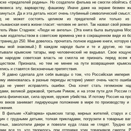
иске «предателей родины». Но создатели фильма не смогли обойтись б
ивовеса злу, варварству, фашизму. Иначе даже на экране безмен ж
кинуться. Да и эта деталь носит очень глубинный символический смысл:
од не может состоять целиком из предателей или только из 
льманская книга жизни гласит: человек не ангел. Так назвал свой роман
тель Иван Стаднюк: «Люди не ангелы». (Эта книга была выпущена Мо
ным издательством в советские времена уже в сокращенном виде из б
страниц до 250. Мне довелось прочитать полное издание книги, которую 
мы мой знакомый.) В каждом народе были и те и другие, но тако
тывали крымские татары, мир человеческий не видывал. Свое кощун
м народом советская власть не смогла не признать перед всем 
ществом. Признала, но тем не менее на пути возвращения крымск
ились и ставятся бесконечные препятствия.
вно сделала для себя выводы о том, что Российская империя (
ому именовалась в разные периоды истории) умеет очень часто ошиба
гда не умеет исправлять ошибки. Она хочет стать гегемоном на
дами, великой державой, третьим Римом, и на этом пути для России г
сила физическая, сила оружия, оружия убийства. И потому Россия на пр
их веков занимает лидирующее положение в мире по производству и
ужения.
льме «Хайтарма» крымских татар, мирных жителей, старух и ст
ин с грудными детьми, толкая прикладами, погрузили в товарные ваг
тных, заколотили двери и повезли куда глаза не глядят. Трудно о
ами все то, что творилось при отправке этих товарняков смерти. 