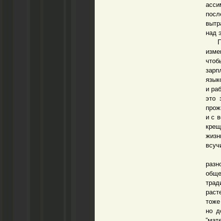
асс
посл
вытр
над 
Поск
изме
чтоб
зарп
язык
и ра
это 
прож
и с 
крещ
жизн
всуч
Немн
разн
обще
трад
раст
тоже
но д
“мате