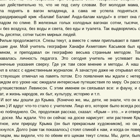
зал действительно то, что не под силу словам. Вот молодая мама,
ела поднять в вагон младенца, а сама не успела подняться
раздирающий крик «Балам! Балам! Анда-балам калды!» в ответ она 
ладом по спине. В железных голых холодных вагонах сотни, тысячи,
ч без воздуха, без воды и света, без еды и туалета. Так выдворялись 
ль десятки, сотни тысяч мирных людей.
м продолжается. Слезы текут, а вместе с ними приплывают в памя
шие дни. Мой учитель географии Ханафи Ахметович Касымов был к
рином, и преподавал он географию весьма странным методом. То
навалась личность педагога. Это сегодня учитель не успевает в
онечные указания сверху. Где уж там свое мнение и методы. А наш
ил в класс с единственным журналом. А зачастую даже не открывал его
тствующих отмечал на память потом. Его появления мы ждали с нете
аждом его уроке нас ожидали интересные путешествия по миру. Он расс
путешествовал Левинсон. С этим именем он связывал все: и фауну, и 
т, и жизнь народов, их быт, культуру, историю и т.п.
т мы дошли до Крыма. (Конечно же, мы, дети, не знали, что он 
рин.) И вдруг что-то стало с учителем. Лицо его, которое было всегда ро
но побледнело. Он, продолжая рассказ, сказал: «Крым – это...» и отвер
к доске. Мы ждали. Что он сейчас на доске нарисует: или растение Кр
тное, или природу Крыма (он был прекрасным художником), но он
хнулся. Долго (нам так показалось) стоял спиной к нам, и когда он пове
лицом, мы видели, что по обеим его щекам текут слезы. Мы, дети, был