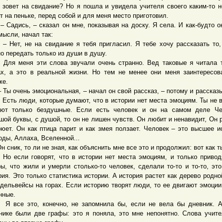
 зовет на свидание? Но я пошла и увидела учителя своего каким-то н
т на пеньке, перед собой и для меня место приготовил.
дись, – сказал он мне, показывая на доску. Я села. И как-будто о
мысли, начал так:
т, не на свидание я тебя пригласил. Я тебе хочу рассказать то,
о передать только из души в душу.
меня эти слова звучали очень странно. Вед таковые я читала т
ах, а это в реальной жизни. Но тем не менее они меня заинтересо
же.
 очень эмоциональная, – начал он свой рассказ, – потому и рассказ
. Есть люди, которые думают, что в истории нет места эмоциям. Ты не в
ют только бездушные. Если есть человек и он на самом деле Че
шой буквы, с душой, то он не лишен чувств. Он любит и ненавидит, Он 
рюет. Он как птица парит и как змея ползает. Человек – это высшее и
оды, Аллаха, Вселенной...
ник, то ли не зная, как объяснить мне все это и продолжил: вот как т
сли говорят, что в истории нет места эмоциям, и только привод
ы, что жили и умерли столько-то человек, сделали то-то и то-то, эт
рия. Это только статистика истории. А история растет как дерево родно
эдельвейсы на горах. Если историю творят люди, то ее двигают эмоции
нные.
е это, конечно, не запомнила бы, если не вела бы дневник. А
нике были две графы: это я поняла, это мне непонятно. Слова учит