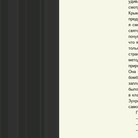
удив
смот
Крым
пред
я см
свят
почу
что 
толь
стра
мето
прир
Она 
бомб
запл
было
в кл
Зухр
само
Посл
– Ты
– Ко
– То
Приз