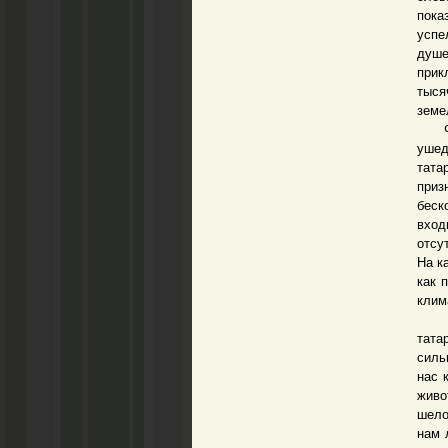
пока
усп
душе
прик
тыся
земе
Филь
ушед
тата
приз
беск
вход
отсу
На к
как 
клима
И во
тата
силь
нас 
живо
шело
нам 