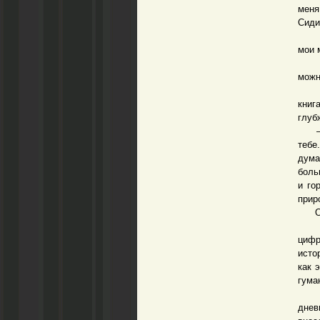
меня
Сиди
– Са
мои 
– Не
можн
Для 
книг
глуб
– Ты
тебе
дума
боль
и го
прир
Он с
Но е
цифр
исто
как 
гума
Я вс
днев