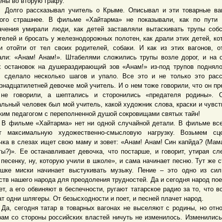
ены во вторую графу.
о рассказывал учитель о Крыме. Описывал и эти товарные ваг
ого страшнее. В фильме «Хайтарма» не показывали, как по пути 
ачения умирали люди, как детей заставляли вытаскивать трупы соб
телей и бросать у железнодорожных полотен, как драли этих детей, ко
и отойти от тел своих родителей, собаки. И как из этих вагонов, о
али: «Анам! Анам!». Штабелями сложились трупы возле дорог, и на 
х остановок на душераздирающий зов «Анам!» из-под трупов поднял
, сделало несколько шагов и упало. Все это и не только это рас
рнадцатилетней девочке мой учитель. И о нем тоже говорили, что он пр
 не говорили, а шептались и сторонились «предателя родины». О
альный человек был мой учитель, какой художник слова, краски и чувст
ким педагогом с переполненной душой сокровищами святых тайн!
льме «Хайтарма» нет ни одной случайной детали. В фильме все
т максимальную художественно-смысловую нагрузку. Возьмем сце
чка в слезах ищет свою маму и зовет: «Анам! Анам! Син капйда? (Мам
ты?)». Ее останавливает девочка, что постарше, и говорит, утирая сл
 песенку, ну, которую учили в школе», и сама начинает песню. Тут же с
шке миски начинает выстукивать музыку. Пение – это одно из си
ств нашего народа для преодоления трудностей. Да и сегодня народ поет
ет, а его обвиняют в беспечности, ругают татарское радио за то, что в
ат одни шлягеры. От безысходности и поет, и песней плачет народ.
сегодня татар в товарных вагонах не выселяют с родины, но отн
рам со стороны российских властей ничуть не изменилось. Изменилис