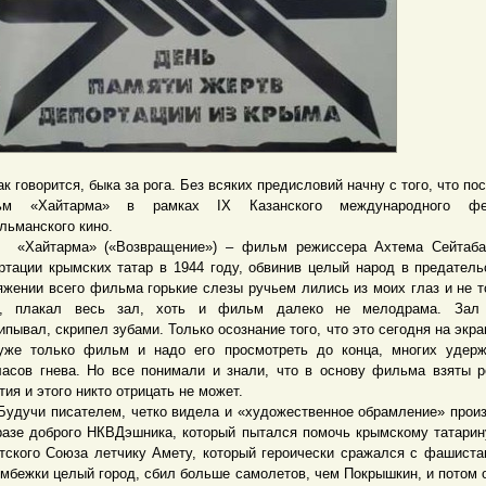
говорится, быка за рога. Без всяких предисловий начну с того, что по
ьм «Хайтарма» в рамках IХ Казанского международного фе
льманского кино.
йтарма» («Возвращение») – фильм режиссера Ахтема Сейтаба
ртации крымских татар в 1944 году, обвинив целый народ в предатель
яжении всего фильма горькие слезы ручьем лились из моих глаз и не т
х, плакал весь зал, хоть и фильм далеко не мелодрама. Зал 
ипывал, скрипел зубами. Только осознание того, что это сегодня на экран
уже только фильм и надо его просмотреть до конца, многих удер
ласов гнева. Но все понимали и знали, что в основу фильма взяты 
тия и этого никто отрицать не может.
чи писателем, четко видела и «художественное обрамление» прои
разе доброго НКВДэшника, который пытался помочь крымскому татарин
тского Союза летчику Амету, который героически сражался с фашиста
омбежки целый город, сбил больше самолетов, чем Покрышкин, и потом 