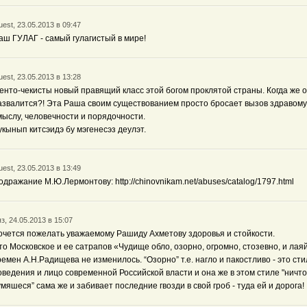
est, 23.05.2013 в 09:47
аш ГУЛАГ - самый гулагистый в мире!
est, 23.05.2013 в 13:28
енто-чекисты новый правящий класс этой богом проклятой страны. Когда же 
азвалится?! Эта Раша своим существованием просто бросает вызов здравому
мыслу, человечности и порядочности.
укынып китсэидэ бу мэгенесэз деулэт.
est, 23.05.2013 в 13:49
одражание М.Ю.Лермонтову: http://chinovnikam.net/abuses/catalog/1797.html
з, 24.05.2013 в 15:07
очется пожелать уважаемому Рашиду Ахметову здоровья и стойкости.
то Московское и ее сатрапов «Чудище обло, озорно, огромно, стозевно, и лаяй
ремен А.Н.Радищева не изменилось. “Озорно” т.е. нагло и пакостливо - это сти
оведения и лицо современной Российской власти и она же в этом стиле "ничт
умяшеся” сама же и забивает последние гвозди в свой гроб - туда ей и дорога!