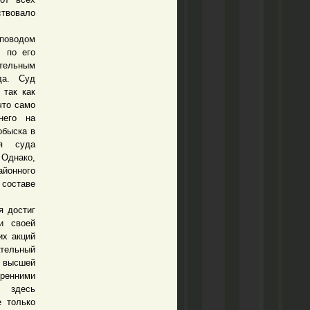
ствовало
 поводом
, по его
ательным
да. Суд
 так как
что само
него на
обыска в
ия суда
Однако,
айонного
 составе
 достиг
и своей
их акций
ательный
о высшей
ренними
л здесь
е только