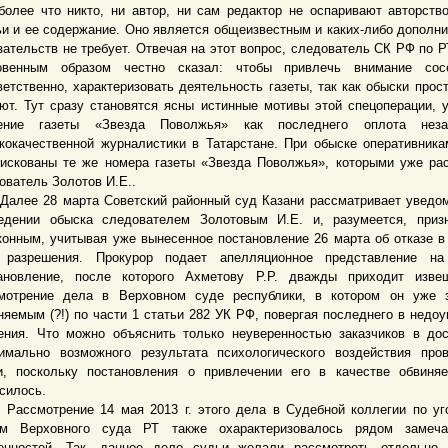
более что никто, ни автор, ни сам редактор не оспаривают авторств
ьи и ее содержание. Оно является общеизвестным и каких-либо дополн
зательств не требует. Отвечая на этот вопрос, следователь СК РФ по 
овенным образом честно сказал: чтобы привлечь внимание сос
ветственно, характеризовать деятельность газеты, так как обыски прост
ют. Тут сразу становятся ясны истинные мотивы этой спецоперации, 
чение газеты «Звезда Поволжья» как последнего оплота неза
кокачественной журналистики в Татарстане. При обыске оперативник
искованы те же номера газеты «Звезда Поволжья», которыми уже ра
ователь Золотов И.Е..
е 28 марта Советский районный суд Казани рассматривает уведом
едении обыска следователем Золотовым И.Е. и, разумеется, приз
конным, учитывая уже вынесенное постановление 26 марта об отказе в
 разрешения. Прокурор подает апелляционное представление на
ановление, после которого Ахметову Р.Р. дважды приходит изве
мотрение дела в Верховном суде республики, в котором он уже з
няемым (?!) по части 1 статьи 282 УК РФ, повергая последнего в недо
ения. Что можно объяснить только неуверенностью заказчиков в до
имально возможного результата психологического воздействия про
и, поскольку постановления о привлечении его в качестве обвиня
силось.
мотрение 14 мая 2013 г. этого дела в Судебной коллегии по уг
м Верховного суда РТ также охарактеризовалось рядом замеча
енностей. Так, данное дело судьи желали рассмотреть отдельно 