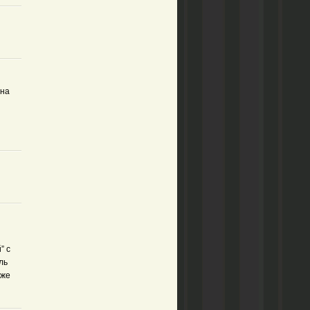
она
” с
ль
оже