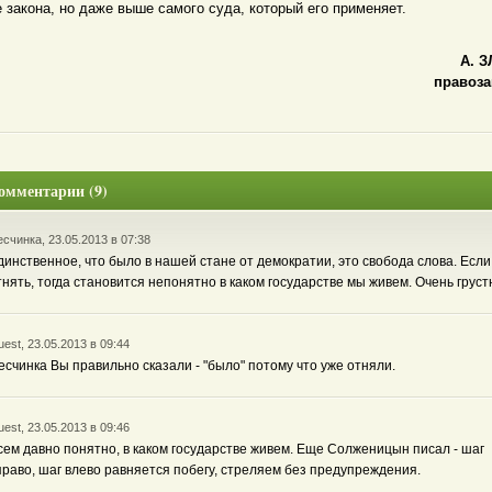
 закона, но даже выше самого суда, который его применяет.
А. 
правоза
омментарии (9)
счинка, 23.05.2013 в 07:38
динственное, что было в нашей стане от демократии, это свобода слова. Если
тнять, тогда становится непонятно в каком государстве мы живем. Очень грустн
est, 23.05.2013 в 09:44
есчинка Вы правильно сказали - "было" потому что уже отняли.
est, 23.05.2013 в 09:46
сем давно понятно, в каком государстве живем. Еще Солженицын писал - шаг
право, шаг влево равняется побегу, стреляем без предупреждения.