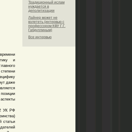
Традиционный ислам
нуждается в
деполитизации
Лайнер может не
взлететь (интервью с
профессором КФУ Г.Г.
Габдуллиным)
Все интервью
времени
стику и
главного
степени
пецифику
нут даже
вляется
 позиции
 аспекты
2 УК РФ
оинства)
й статьи
здателей