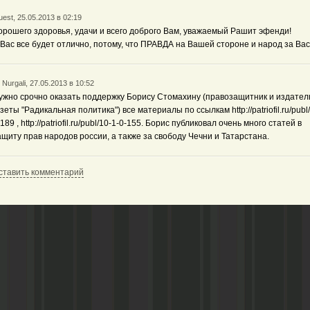
est, 25.05.2013 в 02:19
орошего здоровья, удачи и всего доброго Вам, уважаемый Рашит эфенди!
 Вас все будет отлично, потому, что ПРАВДА на Вашей стороне и народ за Вас
 Nurgali, 27.05.2013 в 10:52
ужно срочно оказать поддержку Борису Стомахину (правозащитник и издател
азеты "Радикальная политика") все материалы по ссылкам http://patriofil.ru/publ
189 , http://patriofil.ru/publ/10-1-0-155. Борис публиковал очень много статей в
ащиту прав народов россии, а также за свободу Чечни и Татарстана.
ставить комментарий