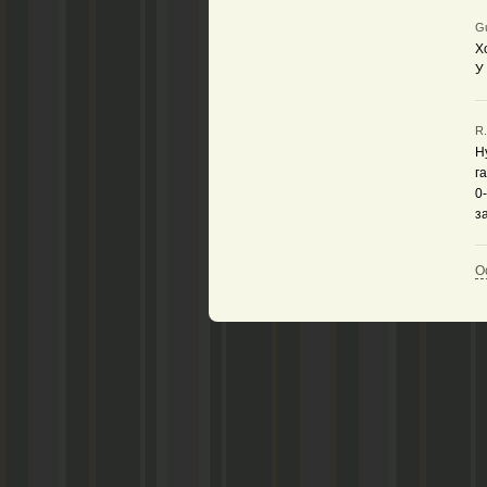
Gu
Х
У
R.
Н
г
0-
з
О