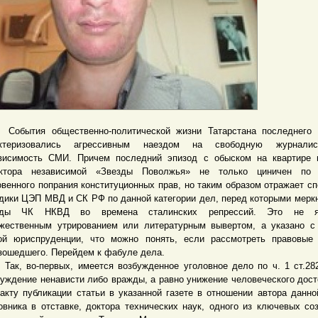
ытия общественно-политической жизни Татарстана последнего 
актеризовались агрессивным наездом на свободную журнали
висимость СМИ. Причем последний эпизод с обыском на квартире 
актора независимой «Звезды Поволжья» не только циничен по 
овенного попрания конституционных прав, но таким образом отражает с
дики ЦЭП МВД и СК РФ по данной категории дел, перед которыми мерк
оды ЧК НКВД во времена сталинских репрессий. Это не я
жественным утрированием или литературным вывертом, а указано с
ой юриспруденции, что можно понять, если рассмотреть правовые
зошедшего. Перейдем к фабуле дела.
 во-первых, имеется возбужденное уголовное дело по ч. 1 ст.28
буждение ненависти либо вражды, а равно унижение человеческого дост
акту публикации статьи в указанной газете в отношении автора данно
овника в отставке, доктора технических наук, одного из ключевых со