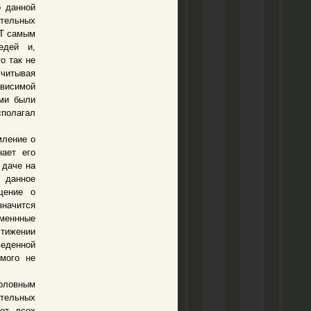
о данной
ительных
РТ самым
едей и,
о так не
учитывая
висимой
ами были
сполагал
ление о
нает его
 даче на
 данное
щение о
начится
уменнные
стижении
веденной
емого не
оловным
тельных
от всех