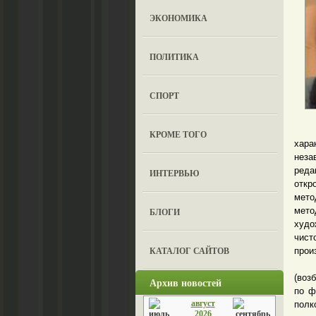
ЭКОНОМИКА
ПОЛИТИКА
СПОРТ
Соб
КРОМЕ ТОГО
хар
неза
ред
ИНТЕРВЬЮ
откр
мето
мет
БЛОГИ
худо
чист
КАТАЛОГ САЙТОВ
прои
Так,
(воз
Архив новостей
по ф
август
полк
2026