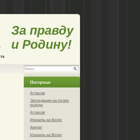
За правду
и Родину!
ета
Интервью
Атласов
Экспедиция на полюс
холода
Атласов
Израиль на Волге
Хирург
Израиль на Волге