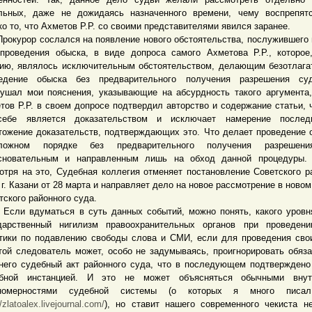
льных, даже не дожидаясь назначенного времени, чему воспрепят
ко то, что Ахметов Р.Р. со своими представителями явился заранее.
урор сослался на появление нового обстоятельства, послужившего
проведения обыска, в виде допроса самого Ахметова Р.Р., которое
ию, являлось исключительным обстоятельством, делающим безотлаг
едение обыска без предварительного получения разрешения су
ушал мои пояснения, указывающие на абсурдность такого аргумента,
тов Р.Р. в своем допросе подтвердил авторство и содержание статьи, 
себе является доказательством и исключает намерение послед
тожение доказательств, подтверждающих это. Что делает проведение 
тложном порядке без предварительного получения разрешен
сновательным и направленным лишь на обход данной процедуры. 
отря на это, Судебная коллегия отменяет постановление Советского р
 г. Казани от 28 марта и направляет дело на новое рассмотрение в новом
тского районного суда.
 вдуматься в суть данных событий, можно понять, какого уровня
дарственный нигилизм правоохранительных органов при проведени
тики по подавлению свободы слова и СМИ, если для проведения сво
той следователь может, особо не задумываясь, проигнорировать обяз
него судебный акт районного суда, что в последующем подтвержден
ебной инстанцией. И это не может объясняться обычными внут
ономерностями судебной системы (о которых я много писа
//zlatoalex.livejournal.com/
), но ставит нашего современного чекиста н