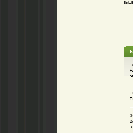
выше
К
Пе
Е
о
Gu
П
Gu
В
в