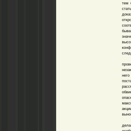
тем 
стат
дока
откр
соот
быва
зна
высо
конф
след
Дале
пров
неза
него
пост
расс
обви
опас
макс
акци
выно
Расс
дела
особ