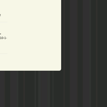
!
ь
/10-1-