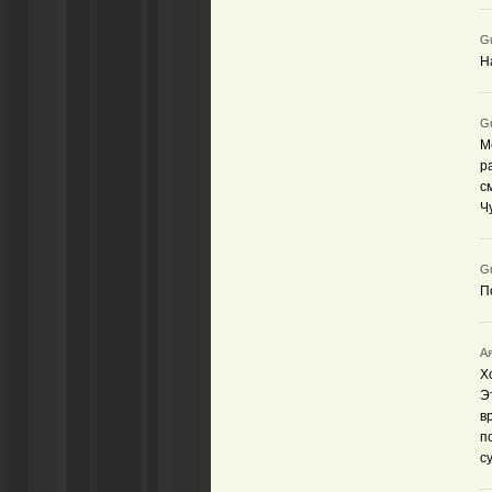
Gu
Н
Gu
М
р
с
Ч
Gu
П
Ая
Х
Э
в
п
с