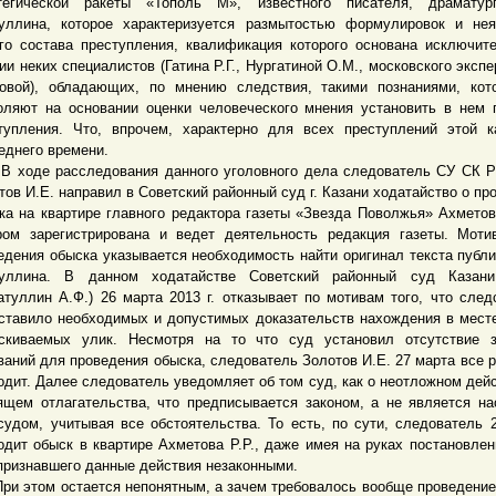
тегической ракеты «Тополь М», известного писателя, драматур
уллина, которое характеризуется размытостью формулировок и не
го состава преступления, квалификация которого основана исключит
ии неких специалистов (Гатина Р.Г., Нургатиной О.М., московского экспе
овой), обладающих, по мнению следствия, такими познаниями, ко
оляют на основании оценки человеческого мнения установить в нем 
тупления. Что, впрочем, характерно для всех преступлений этой к
еднего времени.
де расследования данного уголовного дела следователь СУ СК Р
тов И.Е. направил в Советский районный суд г. Казани ходатайство о пр
ка на квартире главного редактора газеты «Звезда Поволжья» Ахметова
ром зарегистрирована и ведет деятельность редакция газеты. Мот
едения обыска указывается необходимость найти оригинал текста публи
уллина. В данном ходатайстве Советский районный суд Казани
атуллин А.Ф.) 26 марта 2013 г. отказывает по мотивам того, что след
ставило необходимых и допустимых доказательств нахождения в мест
скиваемых улик. Несмотря на то что суд установил отсутствие з
ваний для проведения обыска, следователь Золотов И.Е. 27 марта все р
одит. Далее следователь уведомляет об том суд, как о неотложном дейс
ящем отлагательства, что предписывается законом, а не является н
судом, учитывая все обстоятельства. То есть, по сути, следователь 
одит обыск в квартире Ахметова Р.Р., даже имея на руках постановлен
признавшего данные действия незаконными.
этом остается непонятным, а зачем требовалось вообще проведение