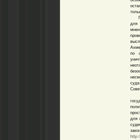
оста
толь
Прок
для 
мнен
пров
высл
Ахме
по 
унич
нео
безо
несм
суда
Сове
Если
госу
поли
прос
для 
суд
зак
http: