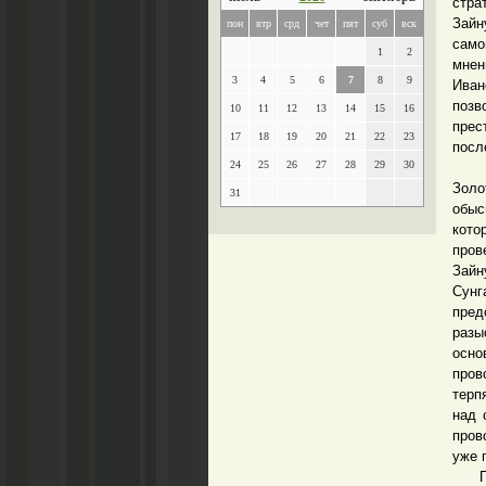
стра
Зайн
пон
втр
срд
чет
пят
суб
вск
само
1
2
мнен
3
4
5
6
7
8
9
Иван
позв
10
11
12
13
14
15
16
прес
17
18
19
20
21
22
23
посл
24
25
26
27
28
29
30
В хо
Золо
31
обыс
кото
пров
Зайн
Сунг
пред
разы
осно
пров
терп
над 
пров
уже 
При 