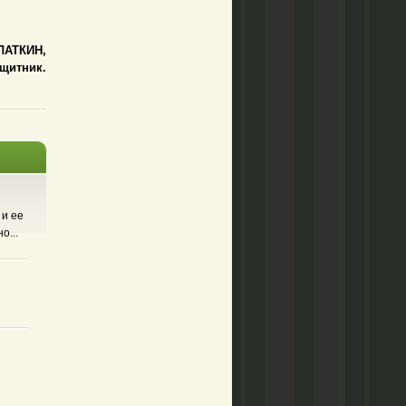
ЗЛАТКИН,
щитник.
 и ее
о...