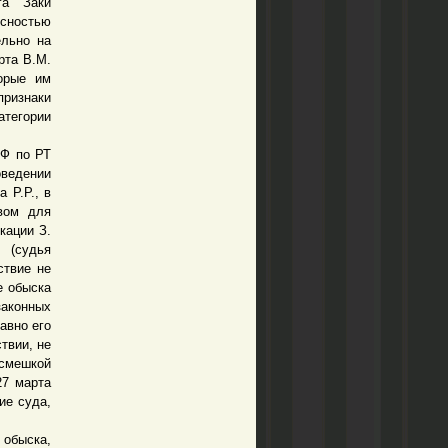
га Заки
ясностью
ельно на
рта В.М.
торые им
признаки
атегории
Ф по РТ
оведении
 Р.Р., в
ивом для
кации З.
 (судья
ствие не
е обыска
аконных
авно его
твии, не
асмешкой
27 марта
ие суда,
 обыска,