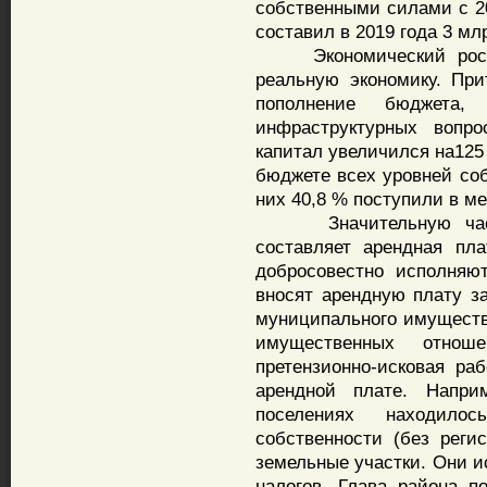
собственными силами с 20
составил в 2019 года 3 млр
Экономический рост р
реальную экономику. При
пополнение бюджета
инфраструктурных вопр
капитал увеличился на125
бюджете всех уровней соб
них 40,8 % поступили в м
Значительную часть
составляет арендная пл
добросовестно исполняю
вносят арендную плату з
муниципального имуществ
имущественных отнош
претензионно-исковая ра
арендной плате. Напри
поселениях находил
собственности (без рег
земельные участки. Они и
налогов. Глава района п