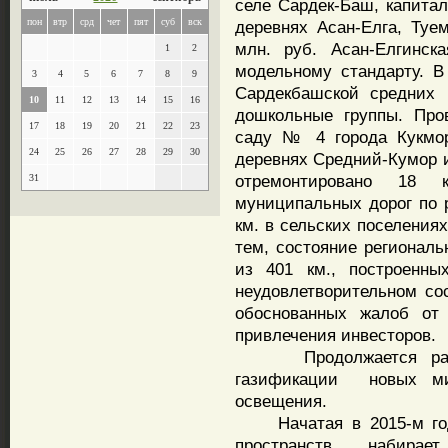
селе Сардек-Баш, капита
пон
втр
срд
чет
пят
суб
вск
деревнях Асан-Елга, Туе
млн. руб. Асан-Елгинск
1
2
модельному стандарту. В
3
4
5
6
7
8
9
Сардекбашской средних 
10
11
12
13
14
15
16
дошкольные группы. Про
17
18
19
20
21
22
23
саду № 4 города Кукмор
24
25
26
27
28
29
30
деревнях Средний-Кумор и
отремонтировано 18 
31
муниципальных дорог по 
км. в сельских поселения
тем, состояние региональ
из 401 км., построенны
неудовлетворительном со
обоснованных жалоб от
привлечения инвесторов.
Продолжается работа
газификации новых мик
освещения.
Начатая в 2015-м году
пространств, набир