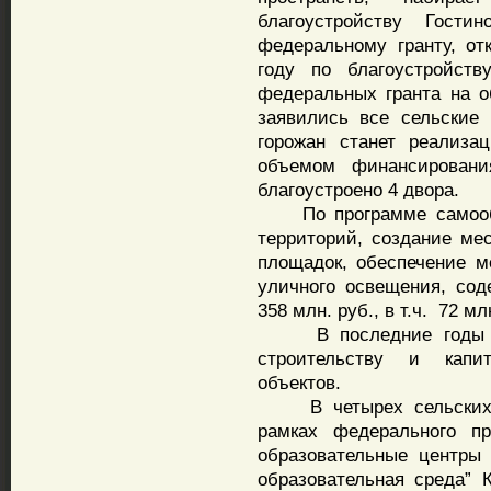
благоустройству Гост
федеральному гранту, от
году по благоустройств
федеральных гранта на о
заявились все сельские
горожан станет реализ
объемом финансировани
благоустроено 4 двора.
По программе самообло
территорий, создание ме
площадок, обеспечение м
уличного освещения, сод
358 млн. руб., в т.ч. 72 м
В последние годы пр
строительству и капи
объектов.
В четырех сельских ш
рамках федерального пр
образовательные центры 
образовательная среда” 