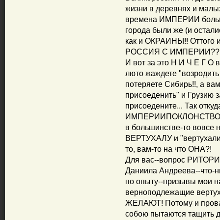
жизни в деревнях и малых
времена ИМПЕРИИ больши
города были же (и остал
как и ОКРАИНЫ!! Оттого
РОССИЯ С ИМПЕРИИ???!!!--
И вот за это Н И Ч Е Г О 
люто жаждете "возродить
потеряете Сибирь!!, а ва
присоеденить" и Грузию за
присоедените... Так отку
ИМПЕРИИПОКЛОНСТВО?!, 
в большинстве-то вовсе 
ВЕРТУХАЛУ и "вертухали
то, вам-то на что ОНА?!
Для вас--вопрос РИТОРИЧ
Даниила Андреева--что-ни
по опыту--призывы мои н
верноподлежащие верту
ЖЕЛАЮТ! Потому и пров
собою пытаются тащить д