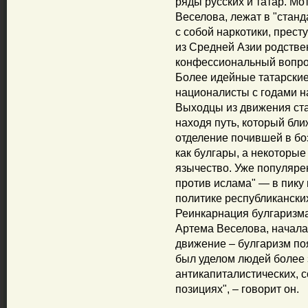
ряды русских и татар. Мо
Веселова, лежат в "стан
с собой наркотики, прест
из Средней Азии родстве
конфессиональный вопрос
Более идейные татарски
националисты с годами на
Выходцы из движения ста
находя путь, который бли
отделение почившей в б
как булгары, а некоторые
язычество. Уже популярен
против ислама" — в пику 
политике республикански
Реинкарнация булгаризма
Артема Веселова, начала
движение – булгаризм поя
был уделом людей более 
антикапиталистических, 
позициях", – говорит он.