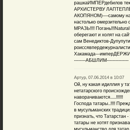
рашкаИМПЕРдебилов текс
АРХИСТЕРВУ ЛАПТЕПЛЁТ
АКОПЯНОМ)----самому на
настолько омерзительно с
МРАЗЬ!!!! Погань!!!Natural
оберегают и холят на са
сам Венедиктов-Дупупути
роиссявпeрдежурналистик
Хакамада---имперДЕРЖИМО
--------АБШЛИМ---------------
Артур, 07.06.2014 в 10:07
Ой, ну какая идиллия у т
нетатарского происхождени
наворачиваются.....!!!!!!
Господа татары..!!!! Преж
в мусульманских традици
признать, что Татарстан 
татары не хотят признав
мусульманство для татар