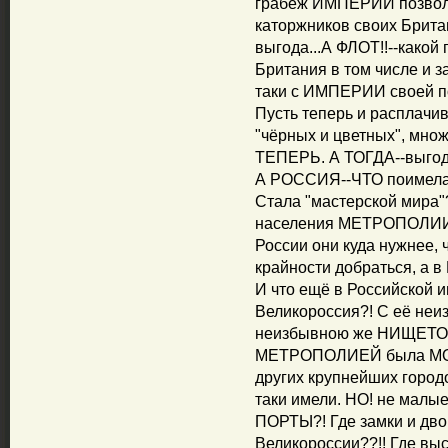
грабёж ИМПЕРИИ позволи
каторжников своих Брита
выгода...А ФЛОТ!!--како
Британия в том числе и 
таки с ИМПЕРИИ своей п
Пусть теперь и расплачи
"чёрных и цветных", множ
ТЕПЕРЬ. А ТОГДА--выгод
А РОССИЯ--ЧТО поимела
Стала "мастерской мира"
населения МЕТРОПОЛИИ в
России они куда нужнее, 
крайности добраться, а 
И что ещё в Российско
Великороссия?! С её н
неизбывною же НИЩЕТО
МЕТРОПОЛИЕЙ была МО
других крупнейших город
таки имели. НО! не малые
ПОРТЫ?! Где замки и дво
Великороссии??!! Где выс