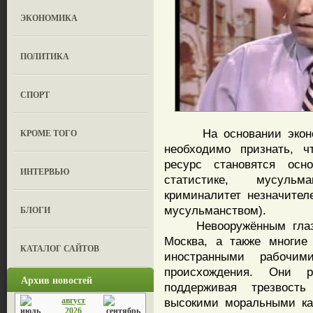
ЭКОНОМИКА
ПОЛИТИКА
СПОРТ
На основании экономич
КРОМЕ ТОГО
необходимо признать, ч
ресурс становятся ос
ИНТЕРВЬЮ
статистике, мусульм
криминалитет незначител
мусульманством).
БЛОГИ
Невооружённым глазом 
Москва, а также многие
КАТАЛОГ САЙТОВ
иностранными рабочим
происхождения. Они р
Архив новостей
поддерживая трезвост
август
высокими моральными ка
2026