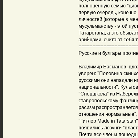
полноценную семью "цив
первую очередь, конечно 
личностей (которые в ме
мусульманству - этой пус
Татарстана, а это обыват
арийцами, считают себя 
=====================
Русские и булгары проти
Владимир Басманов, вдо
уверен: "Половина скинхе
русскими они нападали н
национальности". Культов
"Спецшкола" из Набереж
ставропольскому фанзину 
расизм распространяется
отношения нормальные",
"Гитлер Made in Tatarstan
появились лозунги "власт
Почти все члены пошедше