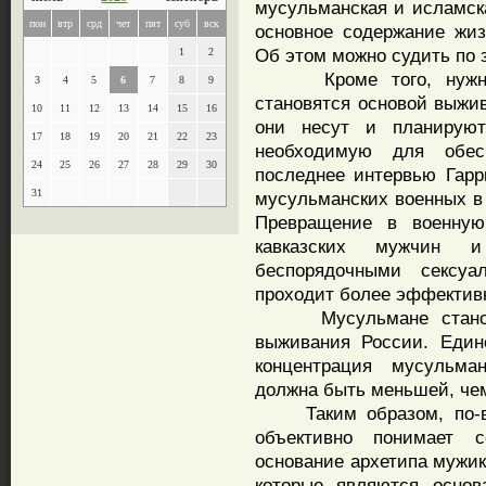
мусульманская и исламска
пон
втр
срд
чет
пят
суб
вск
основное содержание жиз
Об этом можно судить по 
1
2
Кроме того, нужно п
3
4
5
6
7
8
9
становятся основой выжив
10
11
12
13
14
15
16
они несут и планируют
17
18
19
20
21
22
23
необходимую для обес
24
25
26
27
28
29
30
последнее интервью Гарр
31
мусульманских военных в 
Превращение в военную
кавказских мужчин 
беспорядочными сексуа
проходит более эффектив
Мусульмане становятс
выживания России. Един
концентрация мусульман
должна быть меньшей, чем
Таким образом, по-ви
объективно понимает 
основание архетипа мужик
которые являются основ