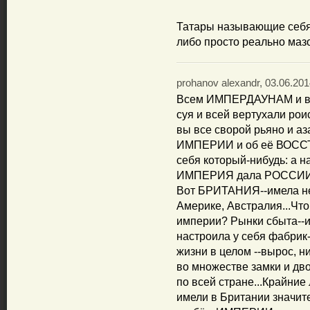
Татары называющие себя 
либо просто реально мазо
prohanov alexandr, 03.06.201
Всем ИМПЕРДАУНАМ и вла
суя и всей вертухали рои
вы все сворой рьяно и аз
ИМПЕРИИ и об её ВОССТ
себя который-нибудь: а 
ИМПЕРИЯ дала РОССИИ 
Вот БРИТАНИЯ--имела не
Америке, Австралия...Ч
империи? Рынки сбыта--
настроила у себя фабрик
жизни в целом --вырос,
во множестве замки и дв
по всей стране...Крайние
имели в Британии значит