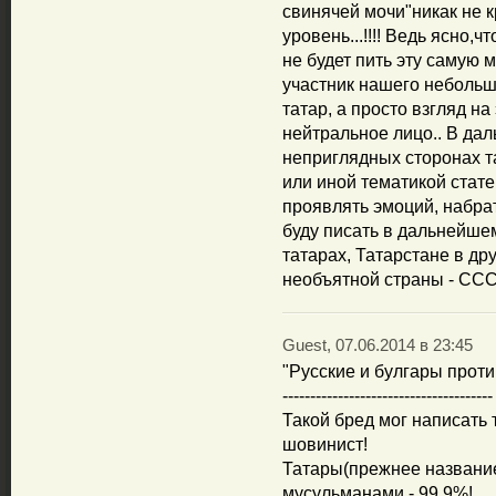
свинячей мочи"никак не 
уровень...!!!! Ведь ясно,ч
не будет пить эту самую 
участник нашего небольш
татар, а просто взгляд на
нейтральное лицо.. В дал
неприглядных сторонах та
или иной тематикой статей
проявлять эмоций, набрат
буду писать в дальнейшем
татарах, Татарстане в д
необъятной страны - СССР.
Guest, 07.06.2014 в 23:45
"Русские и булгары прот
--------------------------------------
Такой бред мог написать 
шовинист!
Татары(прежнее название
мусульманами - 99,9%!