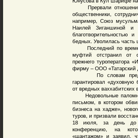
Юнусова в Кул Шарифе на 
Прервали отношения с
общественники, сотрудн
например, Союз мусульма
Наилей Зиганшиной и 
благотворительностью и
бедных. Уволилась часть 
Последний по времени с
муфтий отстранил от о
прежнего туроператора «
фирму – ООО «Татарский 
По словам представ
гарантировал «духовную 
от вредных ваххабитских 
Недовольные паломники
письмом, в котором обви
бизнеса на хадже», ново
туров, и призвали восстан
18 июля, за день до 
конференцию, на кото
«шантажом» и заявил, ч