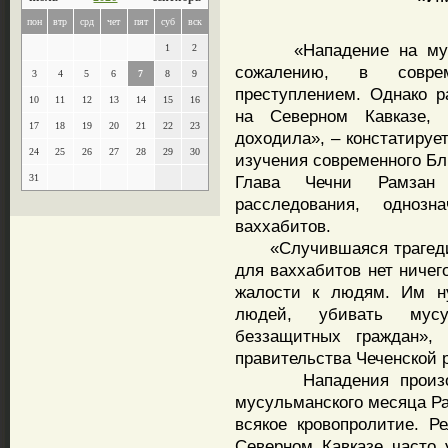
пон
втр
срд
чет
пят
суб
вск
«Нападение на мусуль
1
2
сожалению, в совре
3
4
5
6
7
8
9
преступлением. Однако 
10
11
12
13
14
15
16
на Северном Кавказе,
17
18
19
20
21
22
23
доходила», – констатируе
24
25
26
27
28
29
30
изучения современного Бл
31
Глава Чечни Рамзан
расследования, однозн
ваххабитов.
«Случившаяся трагедия 
для ваххабитов нет ничего
жалости к людям. Им ну
людей, убивать мусу
беззащитных граждан»,
правительства Чеченской 
Нападения произошли
мусульманского месяца Ра
всякое кровопролитие. Р
Северном Кавказе часто 