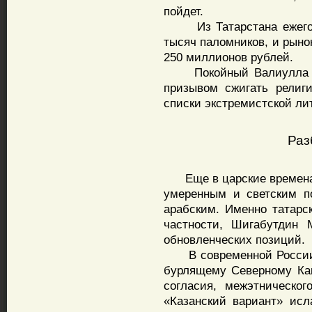
пойдет.
Из Татарстана ежегодн
тысяч паломников, и рыно
250 миллионов рублей.
Покойный Валиулла Яку
призывом сжигать религ
списки экстремистской ли
Раз
Еще в царские времена 
умеренным и светским п
арабским. Именно татарс
частности, Шигабутдин 
обновленческих позиций.
В современной России Т
бурлящему Северному Кав
согласия, межэтническог
«Казанский вариант» исл