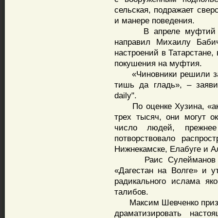
сельская, подражает свер
и манере поведения.
В апреле муфтий Пер
направил Михаилу Баби
настроений в Татарстане,
покушения на муфтия.
«Чиновники решили заня
тишь да гладь», – заяв
daily".
По оценке Хузина, «акт
трех тысяч, они могут о
число людей, прежнее
потворствовало распрос
Нижнекамске, Елабуге и А
Раис Сулейманов опас
«Дагестан на Волге» и у
радикального ислама як
талибов.
Максим Шевченко призыв
драматизировать наст