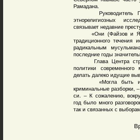
Рамадана.
Руководитель Приво
этнорелигиозных иссл
связывает недавние прест
«Они (Файзов и Якупо
традиционного течения 
радикальным мусульман
последние годы значитель
Глава Центра стратег
политики современного 
делать далеко идущие вы
«Могла быть и ради
криминальные разборки, –
си. – К сожалению, вокр
год было много разговоро
так и связанных с выбора
В