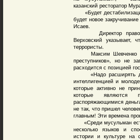
казанский ресторатор Мура
«Будет дестабилизация 
будет новое закручивание 
Исаев.
Директор правозащи
Верховский указывает, 
террористы.
Максим Шевченко приз
преступников», но не з
расходится с позицией го
«Надо расширять диал
интеллигенцией и молоде
которые активно не при
которые являются п
распоряжающимися деньга
не так, что пришел челове
главным! Эти времена прош
«Среди мусульман есть
несколько языков и спо
истории и культуре на 