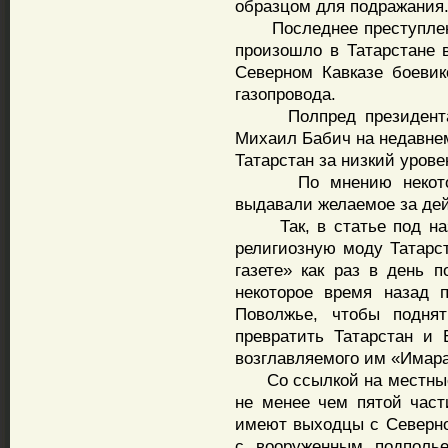
образцом для подражания
Последнее преступление
произошло в Татарстане в
Северном Кавказе боевик
газопровода.
Полпред президента в
Михаил Бабич на недавне
Татарстан за низкий урове
По мнению некоторых 
выдавали желаемое за дей
Так, в статье под наз
религиозную моду Татарс
газете» как раз в день п
некоторое время назад 
Поволжье, чтобы подня
превратить Татарстан и
возглавляемого им «Имара
Со ссылкой на местные и
не менее чем пятой част
имеют выходцы с Северног
с вооруженным подполье