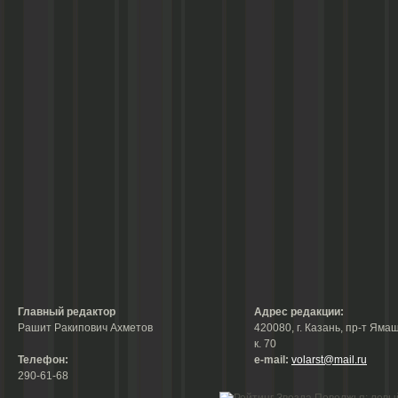
Главный редактор
Адрес редакции:
Рашит Ракипович Ахметов
420080, г. Казань, пр-т Ямаш
к. 70
Телефон:
е-mail:
volarst@mail.ru
290-61-68