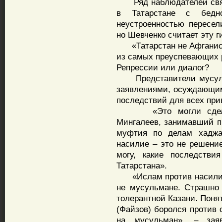
Ряд наблюдателей связы
в Татарстане с бедн
неустроенностью пересел
но Шевченко считает эту г
«Татарстан не Афганистан
из самых преуспевающих р
Репрессии или диалог?
Представители мусульм
заявлениями, осуждающим
последствий для всех при
«Это могли сделать 
Мингалеев, занимавший п
муфтия по делам хаджа
насилие – это не решение
могу, какие последстви
Татарстана».
«Ислам против насилия: 
не мусульмане. Страшно т
толерантной Казани. Понят
(Файзов) боролся против 
на мусульман», – зая