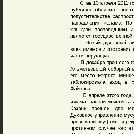
Став 13 апреля 2011 го
публично обвинил своего
попустительстве распрост
направления ислама. По 
хлынули проповедники и
является государственной
Новый духовный лидер
всех имамов и отстранил 
части верующих.
В декабре прошлого год
Альметьевской соборной м
его место Рафика Минне
заблокировала вход в х
Файзова.
В апреле этого года, к
имама главной мечети Та
Казани прошли два мит
Духовное управление мус
призывали муфтия «прек
противном случае «вста