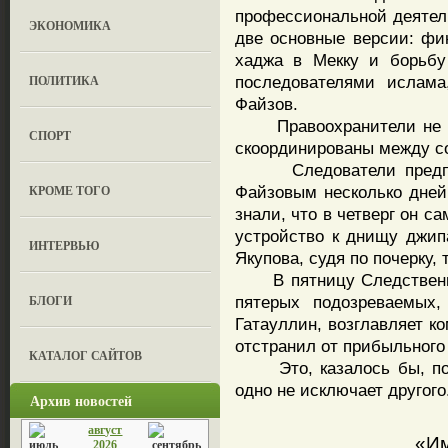
профессиональной деятел
ЭКОНОМИКА
две основные версии: фи
хаджа в Мекку и борьб
ПОЛИТИКА
последователями ислама
Файзов.
Правоохранители не со
СПОРТ
скоординированы между со
Следователи предпола
КРОМЕ ТОГО
Файзовым несколько дней 
знали, что в четверг он с
устройство к днищу джип
ИНТЕРВЬЮ
Якупова, судя по почерку,
В пятницу Следственны
БЛОГИ
пятерых подозреваемых,
Гатауллин, возглавляет к
отстранил от прибыльного
КАТАЛОГ САЙТОВ
Это, казалось бы, подт
одно не исключает другого
Архив новостей
август
«Им
2026