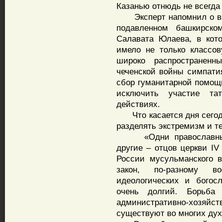
Казанью отнюдь не всегда
Эксперт напомнил о взя
подавленном башкирско
Салавата Юлаева, в кот
имело не только классов
широко распространен
чеченской войны симпати
сбор гуманитарной помощи
исключить участие та
действиях.
Что касается дня сегодн
разделять экстремизм и т
«Одни православные п
другие – отцов церкви IV
России мусульманского в
закон, по-разному 
идеологических и богос
очень долгий. Борьба
административно-хозяй
существуют во многих дух