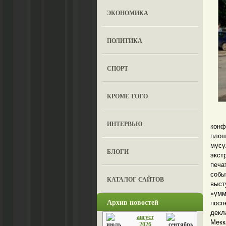
ЭКОНОМИКА
ПОЛИТИКА
СПОРТ
КРОМЕ ТОГО
Пом
ИНТЕРВЬЮ
конф
площ
мусу
БЛОГИ
экст
печа
собы
КАТАЛОГ САЙТОВ
выс
«умм
Архив новостей
пос
декл
август
Мекк
2026