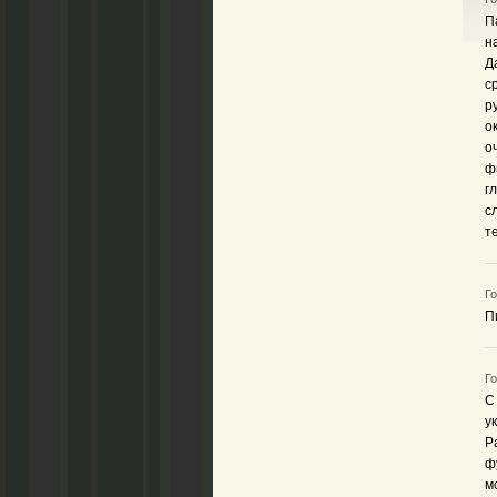
П
н
Д
с
р
о
о
ф
г
с
т
Го
П
Го
С
у
Р
ф
м