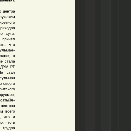
ошению к
 центра
алужским
ретного
приходов
о сути,
 принял
ять, что
сульман»
казе, то
не стала
 (ДУМ РТ
Не стал
усульман
о своего
фитского
ируемое,
асатыйя»
 центров
ем всего
, что и
о, что в
 трудов