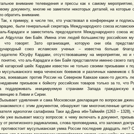
тальное внимание телевидения и прессы как к самому мероприятию,
овому документу, многие не заметили некоторых деталей, на которые 
ло обратить внимание.
 к примеру, в числе тех, кто участвовал в конференции и подпис
арацию, были генеральный секретарь Международного союза исламски
аль-Карадаги и заместитель председателя Международного союза и
ых Абдуллах бин Байя. Имена этих людей большинству российских м
о что говорят. Зато организация, которую они оба представ
дународный союз исламских ученых – известна больше благо
седателю Юсуфу Кардави, отсутствовавшему на мероприятии, но и 
 понятно, что аль-Карадаги и бин Байя представляли именно своего патр
ий катарский шейх Кардави известен не только своими призывами к п
о мусульманского мира чеченских боевиков и различных наемников с 
ока, воевавших против России на Северном Кавказе каких-то десять ле
 недавним призывом к бойкоту российских товаров только за то, что Р
ла поддерживать инициируемую странами Запада гражданскую 
рвенцию в Ливии и Сирии.
вает удивления и сама Московская декларация по вопросам джиха
ознакомился с этим документом, обнаружит там многочисленные цитаты 
вателя идеологии салафизма Таки ад-Дина ибн-Таймийя (1263 – 1328), 
ебе уже вызывает массу вопросов: к чему включать в документ, призы
зу от религиозного радикализма, слова проповедника, кто заложил доктри
 противостоит мусульманская умма России последние двадцать лет? 