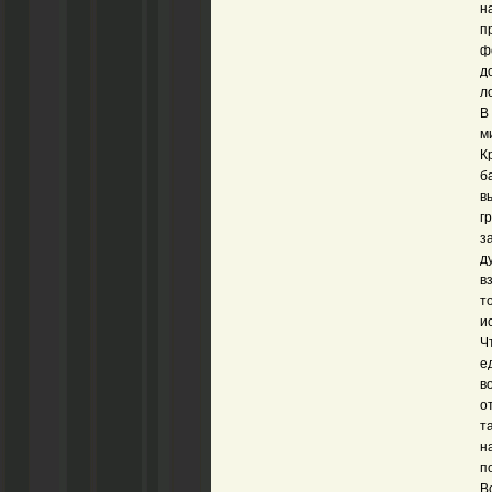
н
п
ф
д
л
В
м
К
б
в
г
з
д
в
т
и
Ч
е
в
о
т
н
п
В