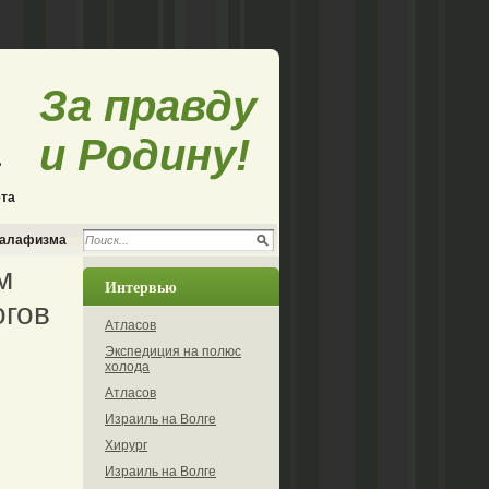
За правду
и Родину!
ета
салафизма
м
Интервью
огов
Атласов
Экспедиция на полюс
холода
Атласов
Израиль на Волге
Хирург
Израиль на Волге