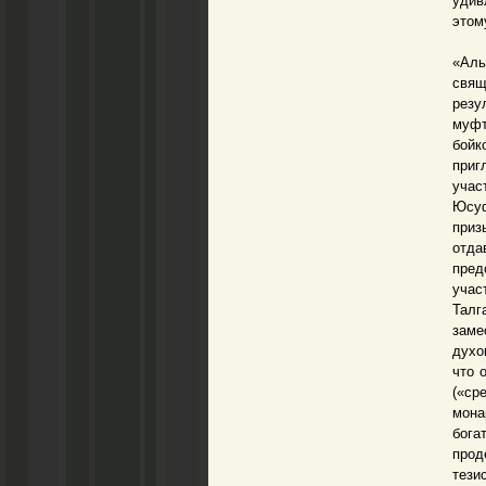
удив
этом
Одна
«Аль
свя
резу
муфт
бойк
приг
учас
Юсуф
приз
отда
пре
учас
Талг
заме
духо
что 
(«ср
мона
бога
прод
тези