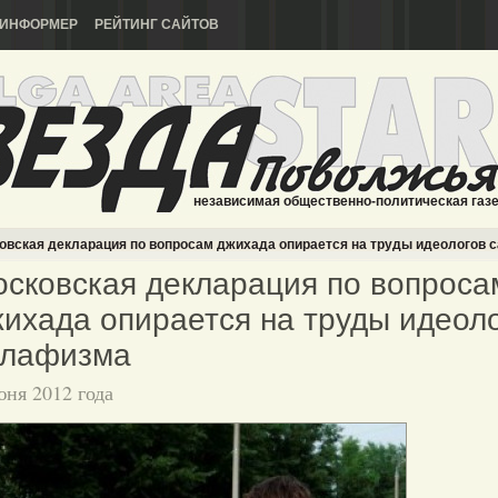
ИНФОРМЕР
РЕЙТИНГ САЙТОВ
независимая общественно-политическая газ
вская декларация по вопросам джихада опирается на труды идеологов 
сковская декларация по вопроса
ихада опирается на труды идеол
алафизма
юня 2012 года