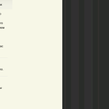
ак
о
го
ием
час
по.
цы