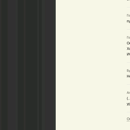
Го
п
Го
О
Х
И
Бу
Н
Ал
(
у
О