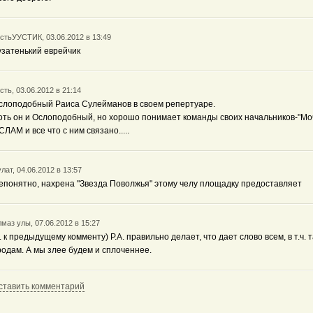
стьУУСТИК, 03.06.2012 в 13:49
узатенький еврейчик
сть, 03.06.2012 в 21:14
слоподобный Раиса Сулейманов в своем репертуаре.
оть он и Ослоподобный, но хорошо понимает команды своих начальников-"Мо
СЛАМ и все что с ним связано.....
лат, 04.06.2012 в 13:57
епонятно, нахрена "Звезда Поволжья" этому челу площадку предоставляет
маз улы, 07.06.2012 в 15:27
... к предыдущему комменту) Р.А. правильно делает, что дает слово всем, в т.ч. 
родам. А мы злее будем и сплоченнее.
ставить комментарий