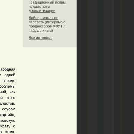
Традиционный ислам
нуждается в
деполитизации
Лайнер может не
взлететь (интервью с
профессором КФУ Г.Г.
Габдуллиным)
Все интервью
ародная
а одной
, в ряде
роблемы
ний, как
ии этого
листов,
 соусом
артий»,
ковскую
ифату с
а столь