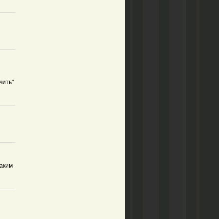
чить"
таким