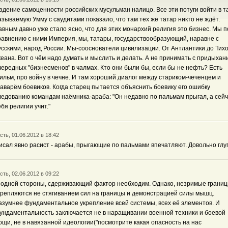
адение самоценности российских мусульман налицо. Все эти потуги войти в т
азываемую Умму с саудитами показало, что там тех же татар никто не ждёт.
авным давно уже стало ясно, что для этих монархий религия это бизнес. Мы п
равнению с ними Империя, мы, татары, государствообразующий, наравне с
усскими, народ России. Мы-сооснователи цивилизации. От Антлантики до Тихо
кеана. Вот о чём надо думать и мыслить и делать. А не принимать с придыхан
чередных "бизнесменов" в чалмах. Кто они были бы, если бы не нефть? Есть
ильм, про войну в чечне. И там хороший диалог между стариком-чеченцем и
лаварём боевиков. Когда старец пытается объяснить боевику его ошибку
ледованию командам наёмника-араба: "Он недавно по пальмам прыгал, а сей
ебя религии учит."
сть, 01.06.2012 в 18:42
исал явно расист - арабы, прыгающие по пальмами впечатляют. Довольно глу
сть, 02.06.2012 в 09:22
 одной стороны, сдерживающий фактор необходим. Однако, незримые грани
крепляются не стягиванием сил на границы и демонстрацией силы мышц.
азумнее фундаментальное укрепление всей системы, всех её элементов. И
ундаментальность заключается не в наращивании военной техники и боевой
ощи, не в навязанной идеологии("посмотрите какая опасность на нас