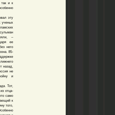
 так и к
особенно
ывал эту
х ученых
сламских
усульман
ляли, –
даря ее
без него
она. 85-
оддержке
Ближнего
т назад,
оссия не
войну и
да. Тот,
из отца-
что само
вающий к
ну того,
Особенно