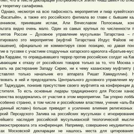
ляет, что в тексте декларации употребляется эпитет «наш шейх» по отн
у теоретику салафизма.
ко, несмотря на всю пафосность мероприятия и пиар кувейтского
-Васатыйя», а также его российского филиала во главе с бывшим к
щенником, принявшим ислам, Али Вячеславом Полосиным, конк
льтата видно очень мало. Один из самых крупных по численности 
иятов России – Духовное управление мусульман Татарстана – п
отировало это мероприятие (муфтий Татарстана Илдус Файзов не
лашения), официально не комментируя свою позицию, но давая пон
тие в тусовке с участием сподручных катарского идеолога «Братьев-му
а Кардави, то оправдывавшего террор против российских солдат на Кав
ывающим к отказу от российских товаров только за то, что Москва 
вать на растерзание Западу Сирию, ни к чему казанскому муфтияту
дставлял только начальник его аппарата Ришат Хамидуллин). 
твовать в ней и председатель Центрального духовного управления м
ат Таджуддин, понизив присутствие своего муфтията на конференции д
стителя. То есть основные лидеры традиционного для России хана
венства воздержались от участия в этом мероприятии. Так упорно лобб
особенно странно, в том числе и российскими властями, учение «аль-В
единный ислам») больше приведет к усилению влияния религиозных
рхий Персидского Залива на российских мусульман с игнорировани
тейшего наследия российской мусульманской теологической мысли
емонстрировала эта конференция. Например, совершенно неудивительн
сах Московской декларации не нашлось места для цитирования