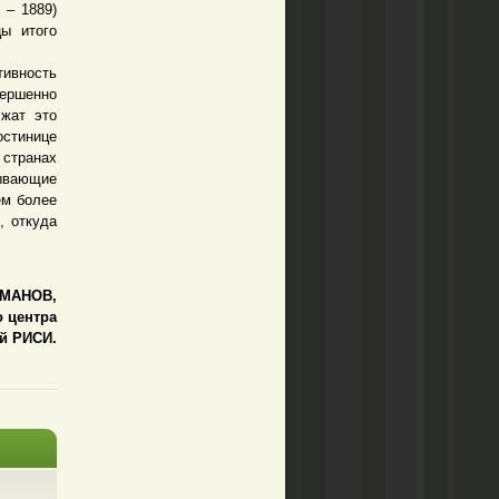
 – 1889)
цы итого
тивность
вершенно
лжат это
остинице
странах
ывающие
ем более
, откуда
ЙМАНОВ,
 центра
й РИСИ.