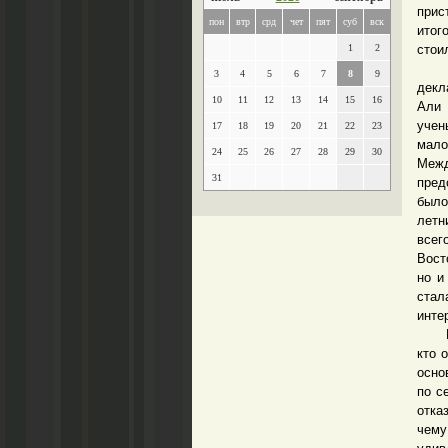
прис
пон
втр
срд
чет
пят
суб
вск
итог
1
2
стои
Так,
3
4
5
6
7
8
9
декл
10
11
12
13
14
15
16
Али 
учен
17
18
19
20
21
22
23
мал
24
25
26
27
28
29
30
Меж
31
пред
было
летн
всег
Вост
но и
ста
инте
Вызы
кто 
осно
по с
отка
чему