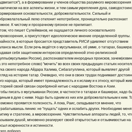
адвигается"), а в формировании у членов общества разумного мировоззрения
рактически на все аспекты жизни, и тем самым укрепления духа, самодостоинс
ормирования основательности, доброжелательности. Сильный и
оброжелательный легко отклонит непотребное, проницательно распознает
ожное. К чистому и прозрачному грязное не прилипает.
 том, что пишет Сулейманов, не ощущается личного основательного
ировоззрения, а присутствует идеологическое мнение определенной группы.
райности, в которые бросается представитель РИСИ удивляют отсутствием
аланса мысли. Если речь ведётся о мусульманах, об умме, о татарах, башкирах
ыдавая себя защитником интересов определенной этно-религиозной
руппы(мусульман России), распознавателем инородных происков, зачем(изви
а это непотребное слово) "мочить" во всех своих предыдущих статьях носител
уха своего народа Айдара Халима, Сибагатуллина, который выявляет другой
згляд на историю татар. Очевидно, что они в своих трудах поднимают достоин
ого народа, который имеет принадлежность и к исламу и к этносу, который жи
сторией своей связан серебряной нитью с народами Востока и Азии.
тобы писать о мусульманах России, в частности о татарах и башкирах, надо б
диным в духе с ними. Надо быть одним из них или доброжелательным к ним. Т
озможно проявится полезность. А пока, Раис, складывается мнение, что
трабатываешь линию: не "пущать" одних и ослабить других. Необходимо меня
актику и стратегию, а мировоззрение. Чувствительные аппараты людей, то, чт
азываем душой, мгновенно реагируют своей открытостью и отзывчивостью на
осыл искренности и истинности.
сего доброго.