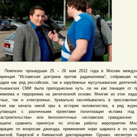
пезно прошедшая 25 – 26 мая 2012 года в Москве междун
еренция "Исламская доктрина против радикализма", собравшая н
адке как ряд российских, так и зарубежных мусульманских деятелей
льманских СМИ была преподнесена чуть ли ни как панацея от п
ремизма и терроризма на религиозной основе. Многие из этих изда
тных, так и электронных, буквально захлебывались в прославлен
тия как начала некой эры в истории человечества, а ряд журна
тупающих с различными проектами политизации ислама под
астроительства» или белоленточных «исламских гражданских х
пешили сравнить принятую по итогам работы мероприятия Мос
арацию по вопросам джихада, применения норм шариата и по хал
анской, Каирской и Амманской декларациями. Однако, несмотря н