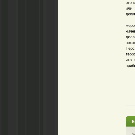
отеч
или 
доку
Но с
меро
ниче
дела
неко
Перс
терр
что 
приб
К
Го