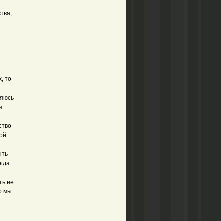
тва,
, то
няюсь
я
ство
вой
ыть
огда
ть не
о мы