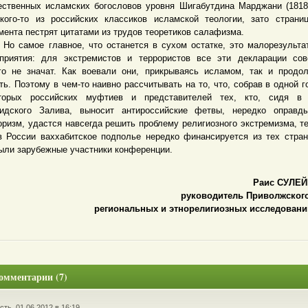
ественных исламских богословов уровня Шигабутдина Марджани (1818
кого-то из российских классиков исламской теологии, зато страни
мента пестрят цитатами из трудов теоретиков салафизма.
амое главное, что останется в сухом остатке, это малорезульта
приятия: для экстремистов и террористов все эти декларации со
го не значат. Как воевали они, прикрываясь исламом, так и продо
ть. Поэтому в чем-то наивно рассчитывать на то, что, собрав в одной г
торых российских муфтиев и представителей тех, кто, сидя в 
идского Залива, выносит антироссийские фетвы, нередко оправд
оризм, удастся навсегда решить проблему религиозного экстремизма, т
в России ваххабитское подполье нередко финансируется из тех стран
ыли зарубежные участники конференции.
Раис СУЛЕ
руководитель Приволжского
региональных и этнорелигиозных исследовани
омментарии (7)
сть, 01.06.2012 в 16:19