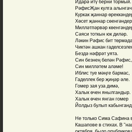
Идарә итү берни тормый.
РәфисҖан кулга алынгач
Куркак җаннар өреккәнде
Хөсет җаннар сөенгәндер
Милләтпәрвәр көенгәнде
Сәяси тоткын юк диләр.
Ләкин Рәфис бит төрмәдә
Чиктән ашкан гаделсезле
Бездә нәфрәт уята.
Син безнең белән Рәфис,
Син милләтем аләме!
Иблис туе мәңге бармас,
Гаделлек бер җиңәр әле.
Гомер зая уза димә,
Халык өчен янылгандыр.
Халык өчен янган гомер
Йолдыз булып кабынганд
Не только Сима Сафина 
Кашапове в стихах. В "на
октября, было опубликов