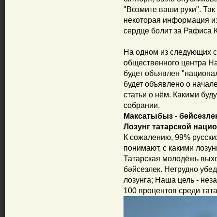
"Возмите ваши руки". Та
некоторая информация и
сердце болит за Рафиса 
На одном из следующих с
общественного центра Н
будет объявлен "национа
будет объявлено о начале
статьи о нём. Какими буду
собрании.
Максатыбыз - бәйсезлек
Лозунг татарской наци
К сожалению, 99% русских
понимают, с какими лозу
Татарская молодёжь выхо
бәйсезлек. Нетрудно убед
лозунга; Наша цель - нез
100 процентов среди тат