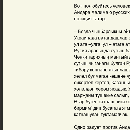
Вот, полюбуйтесь челов
Айдара Халима о русских,
позиция татар.
– Бездә чынбарлыкны әйтү
Украинада ватандашлар
ул ата –улга, ул – атага 
Русия арасында сугыш ба
Чөнки тарихның мантыйгы
сугыш чыганагы булган Р
тибәрү көннәре якынлаша
хәләл булмаган кешене ч
сикертеп кертеп, Казанны
хәләлдән хәрәм ясадык. 
марҗаны түшәккә салып, 
Әгәр бүген катнаш никах
бирмим” дип бусагага ятм
катнашудан туктамаячак.
Одно радует, против Айд