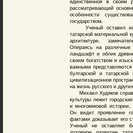
единственной в своем р
рассматривающей основны
особенности существо
государством.
Ученый оставил интер
татарской материальной к
архитектуре, замечате
Опираясь на различные 
ландшафт и облик древн
своим богатством и изыс
важными представляются 
булгарской и татарской
цивилизационное простран
на жизнь русского и други
Михаил Худяков справед
культуры лежит городская
и многовековой истории, 
Он видит проявление го
фактами доказывает его с
Ученый не оставляет 
духовное развитие тат