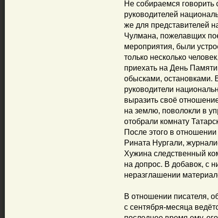
Не собираемся говорить 
руководителей националь
же для представителей н
Чулмана, пожелавщих пое
мероприятия, были устро
только несколько человек
приехать на День Памяти
обысками, остановками. 
руководители национальн
выразить своё отношение
на землю, поволокли в у
отобрали комнату Татарс
После этого в отношении
Рината Нургали, журнали
Хужина следственный ком
на допрос. В добавок, с 
неразглашении материал
В отношении писателя, 
с сентября-месяца ведёт
последнее время ему, его