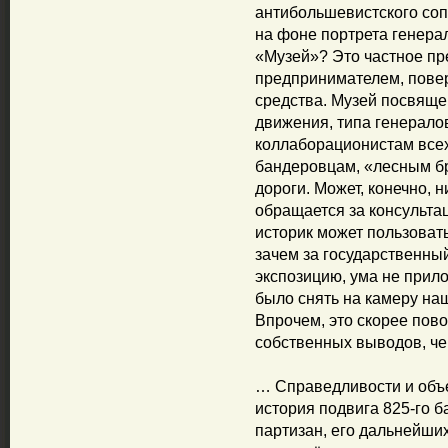
антибольшевистского соп
на фоне портрета генерал
«Музей»? Это частное пр
предпринимателем, повер
средства. Музей посвящ
движения, типа генералов
коллаборационистам всех
бандеровцам, «лесным б
дороги. Может, конечно, 
обращается за консульта
историк может пользоват
зачем за государственны
экспозицию, ума не прило
было снять на камеру на
Впрочем, это скорее пов
собственных выводов, ч
… Справедливости и объе
история подвига 825-го 
партизан, его дальнейши