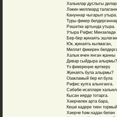
Халыклар дуслыгы диләр
Ләкин миллиард талаган
Кануннар чыгарып утыра.
Туры фикер белдергәннә
Рәшәткә артында утыра.
Утыра Рәфис Минзәләдә
Бер-бер җинаять эшләгә
Юк, җинаять кылмаган,
Милләт фикерен белдерг
Халык өчен янган җанны
Дивар сыйдыра алырмы
Үз фикереңне җиткерү
Җинаять була алырмы?
Озакламый бер ел була
Рәфис кулга алынганга.
Сәбәбе-исәпләре халык
Кысан иярдә тотарга.
Хәерчелек арта бара,
Кеше кадере тиен тормый
Хәерче һәм надан белән