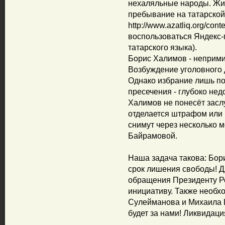
нехаляльные народы. Жит
пребывание на татарской
http://www.azatliq.org/con
воспользоваться Яндекс-
татарского языка).
Борис Халимов - неприми
Возбуждение уголовного 
Однако избрание лишь по
пресечения - глубоко нед
Халимов не понесёт засл
отделается штрафом или 
снимут через несколько м
Байрамовой.
Наша задача такова: Бор
срок лишения свободы! Дл
обращения Президенту Р
инициативу. Также необх
Сулейманова и Михаила 
будет за нами! Ликвидация