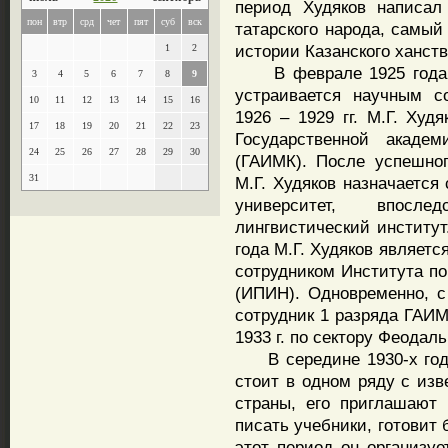
период Худяков написал
пон
втр
срд
чет
пят
суб
вск
татарского народа, самый
истории Казанского ханст
1
2
В феврале 1925 года М.
3
4
5
6
7
8
9
устраивается научным с
10
11
12
13
14
15
16
1926 – 1929 гг. М.Г. Худ
17
18
19
20
21
22
23
Государственной акаде
24
25
26
27
28
29
30
(ГАИМК). После успешног
31
М.Г. Худяков назначается
университет, впосле
лингвистический институт
года М.Г. Худяков являет
сотрудником Института п
(ИПИН). Одновременно, с 
сотрудник 1 разряда ГАИМ
1933 г. по сектору Феодал
В середине 1930-х годо
стоит в одном ряду с из
страны, его приглашают 
писать учебники, готовит
этот период он организуе