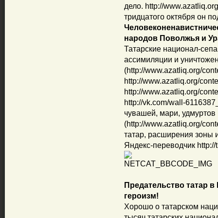
дело. http://www.azatliq.or
тридцатого октября он по
Человеконенавистниче
народов Поволжья и Ур
Татарские национал-сепа
ассимиляции и уничтоже
(http://www.azatliq.org/con
http://www.azatliq.org/cont
http://www.azatliq.org/cont
http://vk.com/wall-611638
чувашей, мари, удмуртов
(http://www.azatliq.org/con
татар, расширения зоны их
Яндекс-переводчик http://t
Предательство татар в
героизм!
Хорошо о татарском наци
тысяч татарских национа