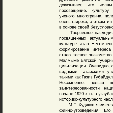
доказывает, что исла
просвещение. культуру
ученого многогранна, по
очень широки, а открытия
в основе своей безусловно
Творческое наследие уч
посвященных актуальны
культуре татар. Несомнен
формирование интереса
стало тесное знакомство
Малмыже Вятской губерни
цивилизации. Очевидно, с
видными татарскими уч
такими как Газиз Губайдул
Несомненно, нельзя 
заинтересованности нац
начале 1920-х гг. в углу
историко-культурного насл
М.Г. Худяков является 
финно-угроведения. Ег