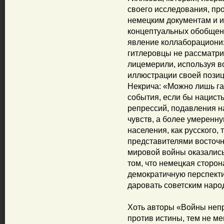
своего исследования, про
немецким документам и и
концептуальных обобщени
явление коллаборационизм
гитлеровцы не рассматри
лицемерили, используя в
иллюстрации своей позици
Некрича: «Можно лишь га
события, если бы нацист
репрессий, подавления н
чувств, а более умеренн
населения, как русского, 
представителями восточн
мировой войны оказались
том, что немецкая сторон
демократичную перспекти
даровать советским нар
Хоть авторы «Войны неп
против истины, тем не м