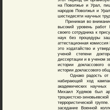
на Поволжье и Урал, пи
народов Поволжья и Урал
шестидесяти научных труд
Принимая во внимание п
высокий уровень работ 
своего сотрудника к прис
наук без процедуры за
аттестационная комиссия
это ходатайство и утвер
ученой степени докто
диссертации и в ученом з
истории доклассового 
истории доклассового общ
Однако радость от за
набирающей ход кампа
академических научных 
Михаил Худяков был ар
троцкистско-зиновьевс
террористической группе.
заседание Военной колл