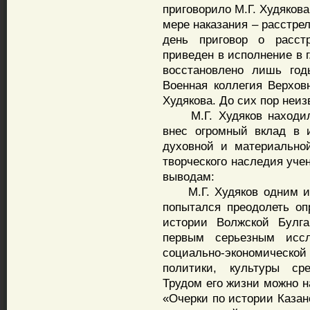
приговорило М.Г. Худякова
мере наказания – расстре
день приговор о расст
приведен в исполнение в 
восстановлено лишь год
Военная коллегия Верхов
Худякова. До сих пор неиз
М.Г. Худяков находился
внес огромный вклад в и
духовной и материальной
творческого наследия уче
выводам:
М.Г. Худяков одним из 
попытался преодолеть оп
истории Волжской Булга
первым серьезным иссле
социально-экономическ
политики, культуры сре
Трудом его жизни можно 
«Очерки по истории Казан