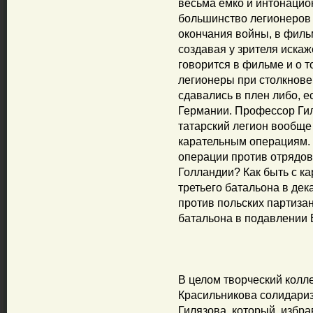
весьма ёмко и интонацион
большинство легионеров 
окончания войны, в филь
создавая у зрителя иска
говорится в фильме и о т
легионеры при столкнов
сдавались в плен либо, е
Германии. Профессор Гил
татарский легион вообще
карательным операциям. 
операции против отрядов
Голландии? Как быть с к
третьего батальона в дек
против польских партизан
батальона в подавлении
В целом творческий колл
Красильникова солидари
Гилязова, который, избр