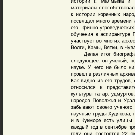
истории г. Малмыжа и р
материалы способствовал
к истории коренных наро
посвящал много времени и
его финно-угроведчески
обучения в аспирантуре 
участвует во многих архе
Волги, Камы, Вятки, в Чув
Делая итог биографии 
следующее: он ученый, п
науке. У него не было н
провел в различных архив
Как видно из его трудов,
относился к представи
культуры татар, удмуртов
народов Поволжья и Урал
забывают своего ученого
научные труды Худякова, 
и в Кукморе есть улицы
каждый год в сентябре пр
году они состоятся 22 о