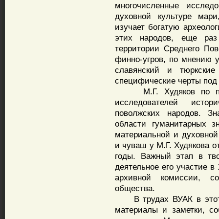
многочисленные исслед
духовной культуре мар
изучает богатую археолог
этих народов, еще раз
территории Среднего По
финно-угров, по мнению у
славянский и тюркские
специфические черты под
М.Г. Худяков по прав
исследователей истор
поволжских народов. Зн
области гуманитарных з
материальной и духовной
и чуваш у М.Г. Худякова 
годы. Важный этап в тв
деятельное его участие в 
архивной комиссии, со
общества.
В трудах ВУАК в этот 
материалы и заметки, с