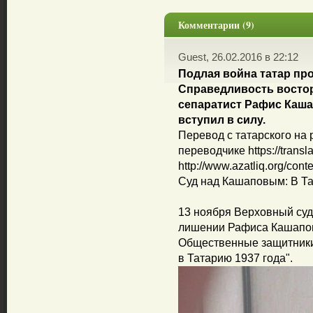
Комментарии (9)
Guest, 26.02.2016 в 22:12
Подлая война татар пр
Справедливость востор
сепаратист Рафис Каша
вступил в силу.
Перевод с татарского на 
переводчике https://transl
http://www.azatliq.org/cont
Суд над Кашаповым: В Та
13 ноября Верховный суд
лишении Рафиса Кашапова
Общественные защитники
в Татарию 1937 года".