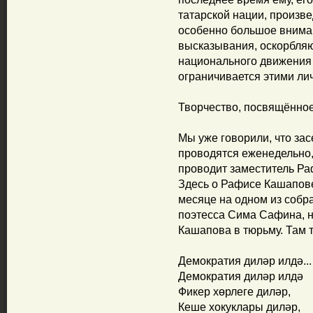
татарской нации, произ
особенно большое вниман
высказывания, оскорбляю
национального движения
ограничивается этими ли
Творчество, посвящённо
Мы уже говорили, что з
проводятся еженедельно, 
проводит заместитель Р
Здесь о Рафисе Кашапове
месяце на одном из собр
поэтесса Сима Сафина, 
Кашапова в тюрьму. Там т
Демократия диләр илдә...
Демократия диләр илдә
Фикер хөрлеге диләр,
Кеше хокуклары диләр,