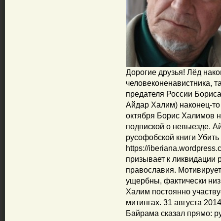
Дорогие друзья! Лёд нако
человеконенавистника, т
предателя России Бориса
Айдар Халим) наконец-то
октября Борис Халимов 
подпиской о невыезде. А
русофобской книги Убить 
https://iberiana.wordpres
призывает к ликвидации р
православия. Мотивирует 
ущербны, фактически низ
Халим постоянно участву
митингах. 31 августа 201
Байрама сказал прямо: ру