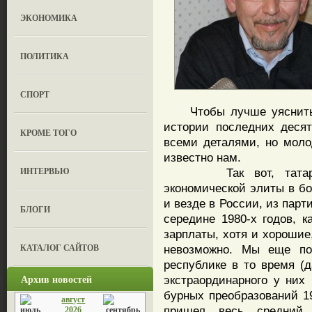
ЭКОНОМИКА
ПОЛИТИКА
СПОРТ
Чтобы лучше уяснить эт
истории последних деся
КРОМЕ ТОГО
всеми деталями, но молод
известно нам.
ИНТЕРВЬЮ
Так вот, татарстанс
экономической элиты в б
и везде в России, из пар
БЛОГИ
середине 1980-х годов, к
зарплаты, хотя и хорошие,
КАТАЛОГ САЙТОВ
невозможно. Мы еще по
республике в то время (д
Архив новостей
экстраординарного у них
бурных преобразований 19
август
пришел весь средний 
2026