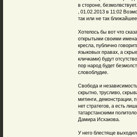
в стороне, безмолвствует.
, 01.02.2013 в 11:02 Воз
так или не так ближайшее
Хотелось бы вот что сказ
открытыми своими именам
кресла, публично говорит
языковых правах, а скры
кличками) будут отсутство
пор народ будет безмолст
словоблудие.
Свобода и независимость
скрытно, трусливо, скрыв
митинги, демонстрации, пи
нет стратегов, а есть ли
татарстанскими политоло
Дамира Исхакова.
У него блестяще выходил