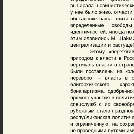
выбирала шовинистический
у нее было живо, отчасти
обстановке наша элита в
определенные свобод
идентичностей, иногда по
этим славились М. Шайми
централизации и растущей
Этому «перетягивани
приходом к власти в Росс
вертикаль власти в стран
были поставлены на кол
переворот – власть в с
олигархического хар
бонапартизма, сдобренно
прямого участия в полити
спецслужб с их своеобр
рубежным стало празднова
республиканская политиче
и ограниченную, на сохра
не праведными путями иму