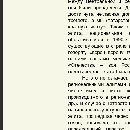
между центральной и ре
они были преодолены (Дог
достигнута негласная до
трогаете, а мы (татарста
красную черту». Таким о
элита, национальная 
обогатившаяся в 1990-х
существующие в стране в
говорят, «ворон ворону 
нашими взорами мелька
«Отечества – вся Рос
политическая элита была 
Но это не означает, ч
региональными элитами и
числе имея и чисто эк
производимого в региона
др.). В случае с Татарста
национально-культурное с
элита, прошедшая через 
годов, понимала, что н
определенный простор