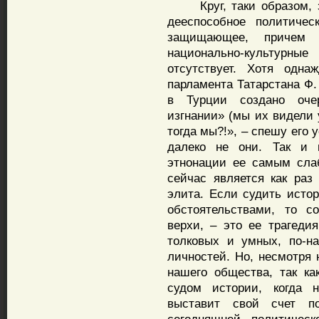
Круг, таки образом, за
дееспособное политичес
защищающее, причем 
национально-культурн
отсутствует. Хотя одна
парламента Татарстана Ф.
в Турции создано очер
изгнании» (мы их видели 
тогда мы?!», – спешу его 
далеко не они. Так и п
этнонации ее самым сла
сейчас является как раз 
элита. Если судить исто
обстоятельствами, то с
верхи, – это ее трагеди
толковых и умных, по-н
личностей. Но, несмотря 
нашего общества, так ка
судом истории, когда 
выставит свой счет п