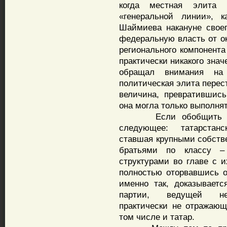
когда местная элита 
«генеральной линии», 
Шаймиева накануне своег
федеральную власть от о
регионального компонента
практически никакого знач
обращал внимания на 
политическая элита перес
величина, превратившис
она могла только выполня
Если обобщить сказа
следующее: татарстанс
ставшая крупными собстве
братьями по классу –
структурами во главе с и
полностью оторвавшись от
именно так, доказывает
партии, ведущей неол
практически не отражаю
том числе и татар.