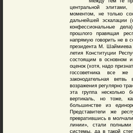
Между тем те против
центральной элитами,
моментом, не только со
дальнейшей эскалации (
конфессиональные дела
прошлого правящая рес
напрямую говорить не в 
президента М. Шаймиева 
летия Конституции Респ
состоящим в основном и
оценок (хотя, надо призна
госсоветника все же
законодательная ветвь
возражения регулярно тран
эта группа несколько б
вертикаль, но тоже, к
большинстве из единоро
Представители же респу
превратившись в молчали
линии», стали полными
системы, да в такой сте