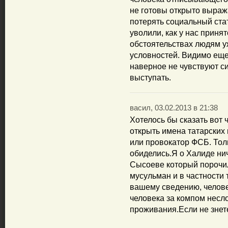
не готовы открыто выраж
потерять социальный стат
уволили, как у нас приня
обстоятельствах людям у
условностей. Видимо еще
наверное не чувствуют с
выступать.
васил, 03.02.2013 в 21:38
Хотелось бы сказать вот ч
открыть имена татарских 
или провокатор ФСБ. Тол
обиделись.Я о Халиде нич
Сысоеве который порочи
мусульман и в частности 
вашему сведению, челове
человека за компом несл
проживания.Если не знете