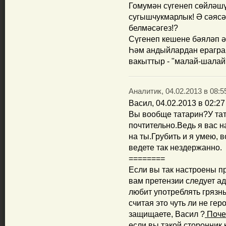
Гомумән сүгенеп сөйләшү
сугышчукмарлык! Ә сәясә
белмәсәгез!?
Сүгенеп кешене бәяләп ә
Һәм андыйлардан ераграк
вакыттыр - "малай-шалай
Аналитик, 04.02.2013 в 08:5
Васил, 04.02.2013 в 02:27
Вы вообще татарин?У та
почтительно.Ведь я вас н
на ты.Грубить и я умею, 
ведете так нездержанно.
========
Если вы так настроены пр
вам претензии следует ад
любит употреблять грязны
считая это чуть ли не ге
защищаете, Васил ?
Почем
если вы такой сторонник 