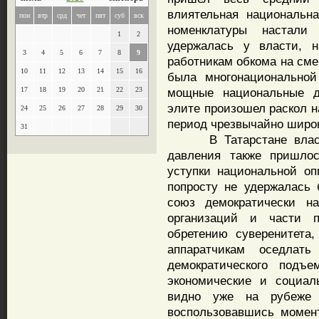
влиятельная национальна
пон
втр
срд
чет
пят
суб
вск
номенклатуры настали
1
2
удержалась у власти, н
3
4
5
6
7
8
9
работникам обкома на смен
10
11
12
13
14
15
16
была многонациональной
17
18
19
20
21
22
23
мощные национальные д
элите произошел раскол н
24
25
26
27
28
29
30
период чрезвычайно широ
31
В Татарстане властны
давления также пришлос
уступки национальной оп
попросту не удержалась 
союз демократически на
организаций и части 
обретению суверенитета
аппаратчикам оседлат
демократического подъе
экономические и социал
видно уже на рубеже 1
воспользовавшись момен