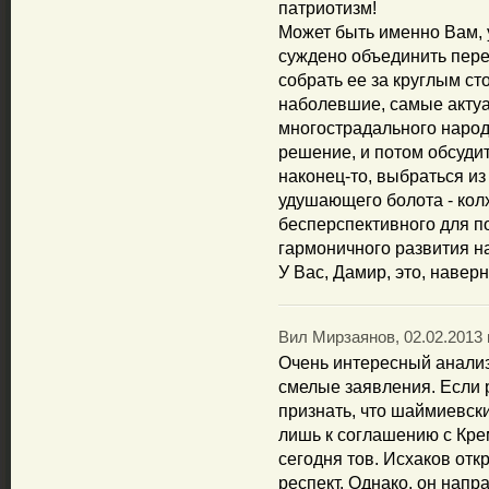
патриотизм!
Может быть именно Вам,
суждено объединить пере
собрать ее за круглым ст
наболевшие, самые акту
многострадального народ
решение, и потом обсудит
наконец-то, выбраться из 
удушающего болота - кол
бесперспективного для п
гармоничного развития н
У Вас, Дамир, это, наверн
Вил Мирзаянов, 02.02.2013 
Очень интересный анализ.
смелые заявления. Если
признать, что шаймиевски
лишь к соглашению с Кре
сегодня тов. Исхаков отк
респект. Однако, он напр