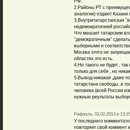
РФ.
2.Районы РТ с преимущес
аналогии) отдают Казани
3.Внутритатарстанская "в
недемократичней российс
Что мешает татарским вл
"демократичным" сделать 
выборными и соответств
Москва этого не запрещае
областях это есть.
4.Но такого не будет , та
только для себя , но ника
5.Вывод-никакая ,даже п
татарстана свободы, а т
человека (всей России из
нужные реультаты выборо
Рафаэль, 02.02.2013 в 13:1
У последнего комментатор
повторяет свой коммент к