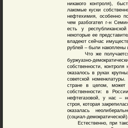
никакого контроля), бы
лакомые куски собственн
нефтехимия, особенно по
чем разбогател г-н Семин
есть у республиканской
некоторые ее представите
владеют сейчас имуществ
рублей – были накоплены 
Что же получается? А
буржуазно-демократическ
собственности, контроля 
оказалось в руках крупн
советской номенклатуры.
стране в целом, может 
собственности: в Росс
нефтегазовой, у нас – 
строя, которая закрепилас
оказалась неолибераль
(социал-демократической)
Естественно, при таком