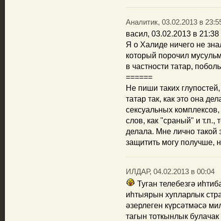
Аналитик, 03.02.2013 в 23:5
васил, 03.02.2013 в 21:38
Я о Халиде ничего не зна
который порочил мусуль
в частности татар, побол
======
Не пиши таких глупостей
татар так, как это она де
сексуальных комплексов,
слов, как "сраный" и т.п.
делала. Мне лично такой 
защитить могу получше, но
ИЛДАР, 04.02.2013 в 00:04
Туган телебезгә иһти
иһтыярын хупларлык стра
әзерлеген күрсәтмәсә м
тагын тоткынлык булачак