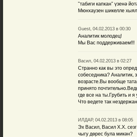
"табиги капкан" үзенә йо
Мюнхаузен шикелле хыял
Guest, 04.02.2013 в 00:30
Аналитик молодец!
Мы Вас поддерживаем!!!
Васил, 04.02.2013 в 02:27
Странно как вы это опре
собеседника? Аналитик, з
возрасте.Вы вообще тата
принято почтительно.Ведь
где все на ты.Грубить и 
Что ведете так нездержан
ИЛДАР, 04.02.2013 в 08:05
Эх Васил, Васил Х.Х. сез
чыгу дөрес була микән?