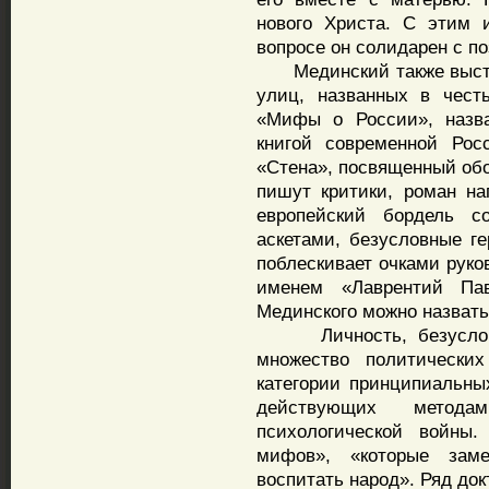
нового Христа. С этим 
вопросе он солидарен с п
Мединский также выступ
улиц, названных в чест
«Мифы о России», назва
книгой современной Рос
«Стена», посвященный обо
пишут критики, роман на
европейский бордель с
аскетами, безусловные г
поблескивает очками руко
именем «Лаврентий Пав
Мединского можно назват
Личность, безусловно,
множество политических
категории принципиальных
действующих метода
психологической войны.
мифов», «которые зам
воспитать народ». Ряд док