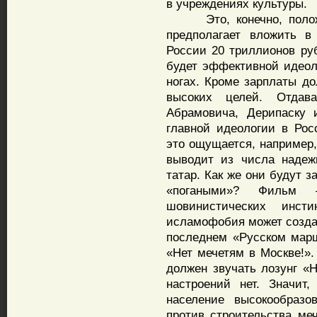
в учреждениях культуры.
Это, конечно, положит
предполагает вложить в
России 20 триллионов ру
будет эффективной идеоло
ногах. Кроме зарплаты д
высоких целей. Отдав
Абрамовича, Дерипаску 
главной идеологии в Рос
это ощущается, например
выводит из числа надеж
татар. Как же они будут 
«погаными»? Фильм 
шовинистических инст
исламофобия может созда
последнем «Русском мар
«Нет мечетям в Москве!».
должен звучать лозунг «Н
настроений нет. Значит
население высокообразо
против строительства ме