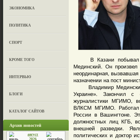
ЭКОНОМИКА
ПОЛИТИКА
СПОРТ
В Казани побывал ми
КРОМЕ ТОГО
Мединский. Он произвел 
неординарная, вызвавшая
ИНТЕРВЬЮ
назначении на пост минис
Владимир Мединский ро
Украине». Закончил с 
БЛОГИ
журналистики МГИМО, в
ВЛКСМ МГИМО. Работал с
КАТАЛОГ САЙТОВ
России в Вашингтоне. Э
должностных лиц КГБ, в
Архив новостей
внешней разведки. Яв
август
политических и доктор ис
2026