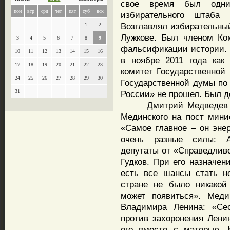
свое время был одним
пон
втр
срд
чет
пят
суб
вск
избирательного штаба
Возглавлял избирательны
1
2
Лужкове. Был членом Ко
3
4
5
6
7
8
9
фальсификации истории. 
10
11
12
13
14
15
16
в ноябре 2011 года как
17
18
19
20
21
22
23
комитет Государственной 
24
25
26
27
28
29
30
Государственной думы по 
31
России» не прошел. Был 
Дмитрий Медведев так
Мединского на пост мини
«Самое главное – он эне
очень разные силы: А
депутаты от «Справедлив
Гудков. При его назначен
есть все шансы стать н
стране не было никакой
может появиться». Меди
Владимира Ленина: «Сес
против захоронения Лени
его вместе с матерью. 