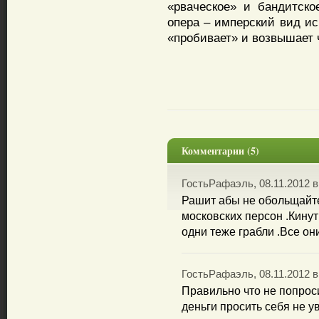
«рваческое» и бандитско
опера – имперский вид иск
«пробивает» и возвышает 
Комментарии (5)
ГостьРафаэль, 08.11.2012 в
Рашит абы не обольщайте
московских персон .Кинут
одни теже грабли .Все он
ГостьРафаэль, 08.11.2012 в
Правильно что не попрос
деньги просить себя не у