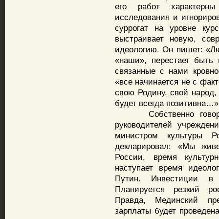
его работ характерны 
исследования и игнориров
суррогат на уровне кур
выстраивает новую, сов
идеологию. Он пишет: «Л
«наши», перестает быть 
связанные с нами кровн
«все начинается не с фак
свою Родину, свой народ,
будет всегда позитивна…»
Собственно говоря, и
руководителей учрежден
министром культуры Р
декларировал: «Мы жи
России, время культурн
наступает время идеоло
Путин. Инвестиции в 
Планируется резкий ро
Правда, Мединский пр
зарплаты будет проведен