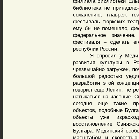
филиала библиотеки Ельц
библиотека не принадле
сожалению, главреж те
фестиваль тюркских теат
ему бы не помешало, фе
федеральное значение
фестиваля – сделать ег
республик России.
Я спросил у Мединског
развития культуры в Ро
чрезвычайно загружен, поч
большой радостью уеди
разработки этой концепци
говорил еще Ленин, не р
натыкаться на частные. С
сегодня еще такие про
объектов, подобные Булга
объекты уже израсхо
восстановление Свияжс
Булгара. Мединский сооб
масштабом и скоростью 