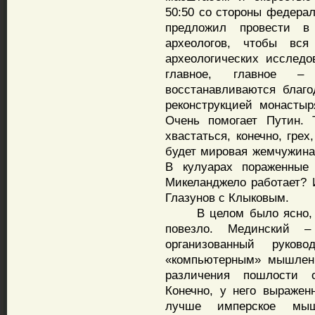
50:50 со стороны федерал
предложил провести в
археологов, чтобы вс
археологических исследо
главное, главное –
восстанавливаются благ
реконструкцией монасты
Очень помогает Путин. 
хвастаться, конечно, гре
будет мировая жемчужина,
В кулуарах пораженные
Микеланджело работает? 
Глазунов с Клыковым.
В целом было ясно, чт
повезло. Мединский –
организованный руков
«компьютерным» мышлени
различения пошлости о
Конечно, у него выражен
лучше имперское мыш