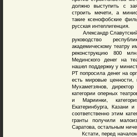
должно выступить с за
строить мечети, а мини
такие ксенофобские фил
русская интеллигенция.
Александр Славутский в
руководство респуб
академическому театру им
реконструкцию 800 млн
Мединского денег на те
нашел поддержку у минист
РТ попросила денег на ор
есть мировые ценности,
Мухаметзянов, директор
категории оперных театро
и Мариинки, категор
Екатеринбурга, Казани и
соответственно этим кате
гранты получили малои
Саратова, остальным ниче
Кстати, перед началом 