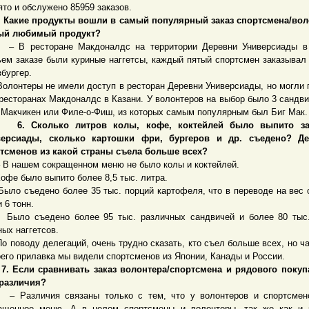
ято и обслужено 85959 заказов.
акие продукты вошли в самый популярный заказ спортсмена/вол
ый любимый продукт?
 ресторане Макдоналдс на территории Деревни Универсиады в
ьем заказе были куриные наггетсы, каждый пятый спортсмен заказывал
збургер.
нтеры не имели доступ в ресторан Деревни Универсиады, но могли 
 ресторанах Макдоналдс в Казани. У волонтеров на выбор было 3 сандви
 Макчикен или Филе-о-Фиш, из которых самым популярным был Биг Мак.
6. Сколько литров колы, кофе, коктейлей было выпито з
версиады, сколько картошки фри, бургеров и др. съедено? Де
тсменов из какой страны съела больше всех?
нашем сокращенном меню не было колы и коктейлей.
 было выпито более 8,5 тыс. литра.
 съедено более 35 тыс. порций картофеля, что в переводе на вес 
 6 тонн.
 съедено более 95 тыс. различных сандвичей и более 80 тыс.
ных наггетсов.
оводу делегаций, очень трудно сказать, кто съел больше всех, но ч
оего прилавка мы видели спортсменов из Японии, Канады и России.
7. Если сравнивать заказ волонтера/спортсмена и рядового покуп
различия?
азличия связаны только с тем, что у волонтеров и спортсмен
ащенное меню. А в целом спортсмены и волонтеры, так же как и 