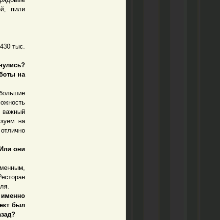
й, пили
430 тыс.
нулись?
аботы на
большие
можность
ь важный
ьзуем на
 отлично
Или они
менным,
Ресторан
ля.
 именно
ект был
азад?