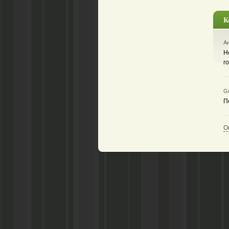
К
Ан
Н
г
Gu
П
О