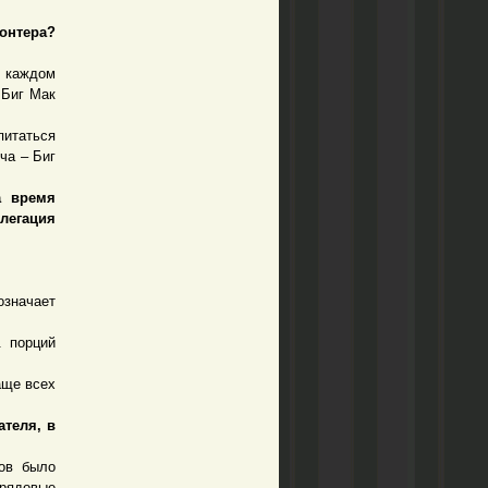
онтера?
 каждом
 Биг Мак
питаться
ча – Биг
а время
легация
означает
 порций
аще всех
ателя, в
ов было
рядовые