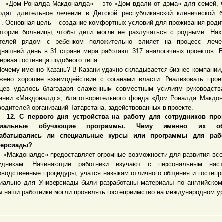
ом Роналда Макдоналда» – это «Дом вдали от дома» для семей, ч
одят длительное лечение в Детской республиканской клинической 
. Основная цель – создание комфортных условий для проживания роди
итории больницы, чтобы дети могли не разлучаться с родными. На
телей рядом с ребенком положительно влияет на процесс лече
дняшний день в 31 стране мира работают 317 аналогичных проектов. 
первая гостиница подобного типа.
му именно Казань? В Казани удачно складывается бизнес компании,
жено хорошее взаимодействие с органами власти. Реализовать прое
цев удалось благодаря слаженным совместным усилиям руководств
ании «Макдоналдс», благотворительного фонда «Дом Роналда Макдо
водителей организаций Татарстана, задействованных в проекте.
 С первого дня устройства на работу для сотрудников про
циальные обучающие программы. Чему именно их об
рабатывались ли специальные курсы или программы для раб
версиады?
акдоналдс» предоставляет огромные возможности для развития вс
рудникам. Начинающие работники изучают с персональным наст
зводственные процедуры, учатся навыкам отличного общения и гостепр
иально для Универсиады были разработаны материалы по английском
ы наши работники могли проявлять гостеприимство на международном у