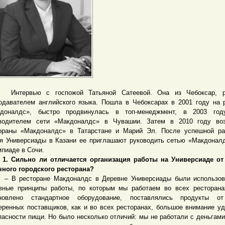
ервью с госпожой Татьяной Сатеевой. Она из Чебоксар, р
одавателем английского языка. Пошла в Чебоксарах в 2001 году на 
доналдс», быстро продвинулась в топ-менеджмент, в 2003 год
водителем сети «Макдоналдс» в Чувашии. Затем в 2010 году воз
ораны «Макдоналдс» в Татарстане и Марий Эл. После успешной ра
я Универсиады в Казани ее приглашают руководить сетью «Макдонал
пиаде в Сочи.
Сильно ли отличается организация работы на Универсиаде от
ного городского ресторана?
 ресторане Макдоналдс в Деревне Универсиады были использов
вные принципы работы, по которым мы работаем во всех ресторан
ановлено стандартное оборудование, поставлялись продукты о
еренных поставщиков, как и во всех ресторанах, большое внимание у
пасности пищи. Но было несколько отличий: мы не работали с деньгами,