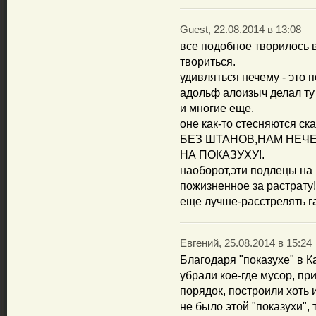
Guest, 22.08.2014 в 13:08
все подобное творилось в
твориться.
удивляться нечему - это п
адольф алоизыч делал ту 
и многие еще.
оне как-то стесняются 
БЕЗ ШТАНОВ,НАМ НЕЧ
НА ПОКАЗУХУ!.
наоборот,эти подлецы на 
пожизненное за растрату!
еще лучше-расстрелять г
Евгений, 25.08.2014 в 15:24
Благодаря "показухе" в Ка
убрали кое-где мусор, пр
порядок, построили хоть и
не было этой "показухи", 