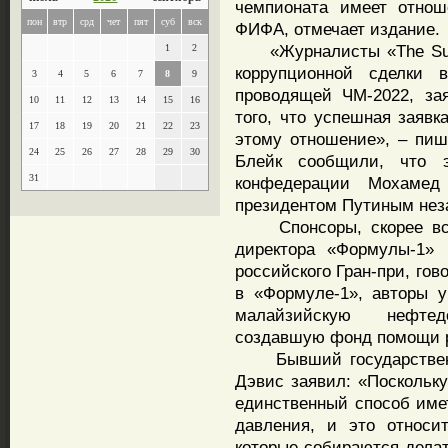
чемпионата имеет отнош
пон
втр
срд
чет
пят
суб
вск
ФИФА, отмечает издание.
«Журналисты «The Sund
1
2
коррупционной сделки 
3
4
5
6
7
8
9
проводящей ЧМ-2022, за
10
11
12
13
14
15
16
того, что успешная заявк
17
18
19
20
21
22
23
этому отношение», – пиш
24
25
26
27
28
29
30
Блейк сообщили, что э
31
конфедерации Мохамед
президентом Путиным нез
Спонсоры, скорее всего
директора «Формулы-1» 
российского Гран-при, гов
в «Формуле-1», авторы 
малайзийскую нефте
создавшую фонд помощи р
Бывший государственн
Дэвис заявил: «Поскольк
единственный способ име
давления, и это относи
которые собираются дела