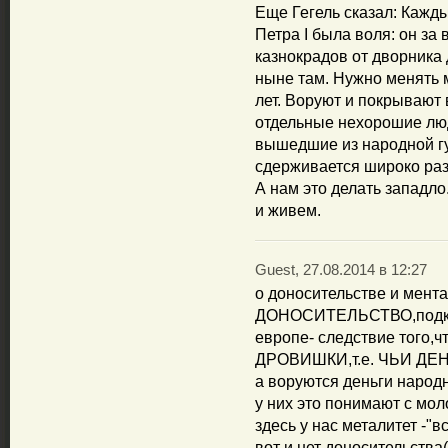
Еще Гегель сказал: Кажды
Петра I была воля: он за
казнокрадов от дворника 
ныне там. Нужно менять м
лет. Воруют и покрывают
отдельные нехорошие люд
вышедшие из народной г
сдерживается широко раз
А нам это делать западло
и живем.
Guest, 27.08.2014 в 12:27
о доносительстве и мента
ДОНОСИТЕЛЬСТВО,подкр
европе- следствие того,
ДРОВИШКИ,т.е. ЧЬИ ДЕ
а воруются деньги народн
у них это понимают с мо
здесь у нас металитет -"в
вот и нет доносительства