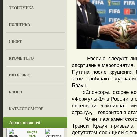
ЭКОНОМИКА
ПОЛИТИКА
СПОРТ
Россию следует лишит
КРОМЕ ТОГО
спортивные мероприятия, 
Путина после крушения 
ИНТЕРВЬЮ
этом сообщают журналис
Браун.
«Спонсоры, скорее всег
БЛОГИ
«Формулы-1» в России в о
перенести чемпионат м
КАТАЛОГ САЙТОВ
страну», – говорится в ста
Член парламентского к
Архив новостей
Трейси Крауч призвала 
август
депутатам сообщили о том
2026