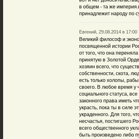
в общем - та же империя
принадлежит народу по с
Евгений, 29.08.2014 в 17:00
Великий философ и эконо
посвященной истории Росс
от того, что она переня
принятую в Золотой Орде.
хозяин всего, что существ
собственности, скота, люде
есть только холопы, раб
своего. В любое время у 
социального статуса, все
законного права иметь что
украсть, пока ты в силе э
украденного. Для того, ч
несчастья, постигшего Р
всего общественного укл
быть произведено либо пу