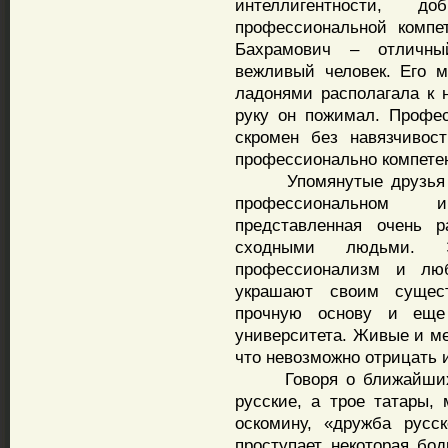
интеллигентности, д
профессиональной компе
Бахрамович – отличны
вежливый человек. Его 
ладонями располагала к 
руку он пожимал. Профе
скромен без навязчивост
профессионально компетен
Упомянутые друзья и 
профессиональном и
представленная очень 
сходными людьми. Э
профессионализм и лю
украшают своим сущес
прочную основу и еще
университета. Живые и ме
что невозможно отрицать и
Говоря о ближайших др
русские, а трое татары,
оскомину, «дружба русс
проступает некоторая бо