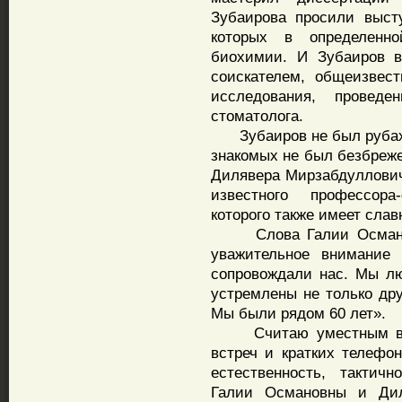
Зубаирова просили высту
которых в определенн
биохимии. И Зубаиров в
соискателем, общеизвес
исследования, провед
стоматолога.
Зубаиров не был рубахой
знакомых не был безбреже
Дилявера Мирзабдуллович
известного профессора
которого также имеет слав
Слова Галии Османовн
уважительное внимание 
сопровождали нас. Мы л
устремлены не только дру
Мы были рядом 60 лет».
Считаю уместным выска
встреч и кратких телефо
естественность, тактич
Галии Османовны и Дил