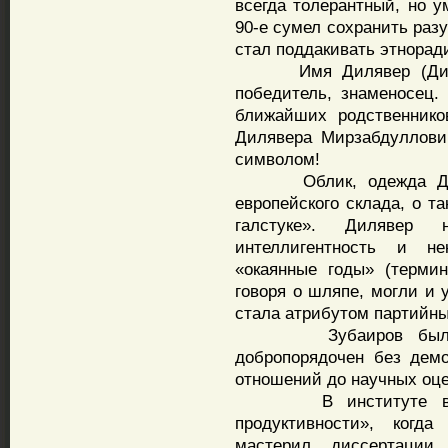
всегда толерантный, но 
90-е сумел сохранить раз
стал поддакивать этнорад
Имя Дилявер (Дилавэ
победитель, знаменосец.
ближайших родственнико
Дилявера Мирзабдуллови
символом!
Облик, одежда Диляв
европейского склада, о т
галстуке». Дилявер 
интеллигентность и н
«окаянные годы» (терми
говоря о шляпе, могли и
стала атрибутом партийн
Зубаиров был добр
добропорядочен без демо
отношений до научных оце
В институте возник
продуктивности», когда
мастерил диссертации 