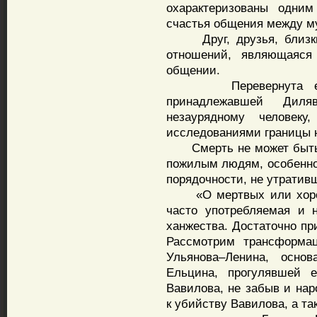
охарактеризованы одним
счастья общения между м
Друг, друзья, близкие 
отношений, являющаяся
общении.
Перевернута еще о
принадлежавшей Диляв
незаурядному человеку
исследованиями границы н
Смерть не может быть с
пожилым людям, особенно 
порядочности, не утративш
«О мертвых или хорошо
часто употребляемая и 
ханжества. Достаточно пр
Рассмотрим трансформац
Ульянова–Ленина, осно
Ельцина, прогулявшей 
Вавилова, не забыв и нар
к убийству Вавилова, а т