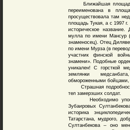
Ближайшая площадь н
переименована в площа
просуществовала там нед
площадь Тукая, а с 1997 
историческое название.
мулла по имени Мансур (
знаменосец). Отец Диляве
по имени Мурза (в перево
участник финской войн
знамени». Подобные орден
уникален! С горсткой м
землянки медсанбат
обмороженными бойцами, 
Страшная подробность 
тел замерзших солдат.
Необходимо упомянут
Зубаировых Султанбеков
историка энциклопедиче
Татарстана, мудрого, доб
Султанбекова – оно мен