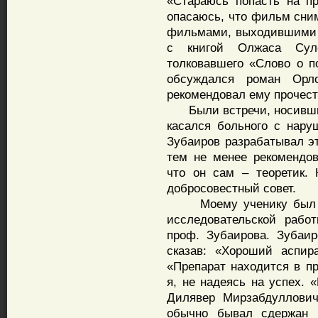
«Стараюсь попасть на пр
опасаюсь, что фильм сним
фильмами, выходившими и
с книгой Олжаса Сул
толковавшего «Слово о п
обсуждался роман Орл
рекомендовал ему прочест
Были встречи, носившие
касался больного с нару
Зубаиров разрабатывал эт
тем не менее рекомендова
что он сам – теоретик.
добросовестный совет.
Моему ученику был не
исследовательской рабо
проф. Зубаирова. Зубаир
сказав: «Хороший аспир
«Препарат находится в п
я, не надеясь на успех. 
Дилявер Мирзабдуллович
обычно бывал сдержан и