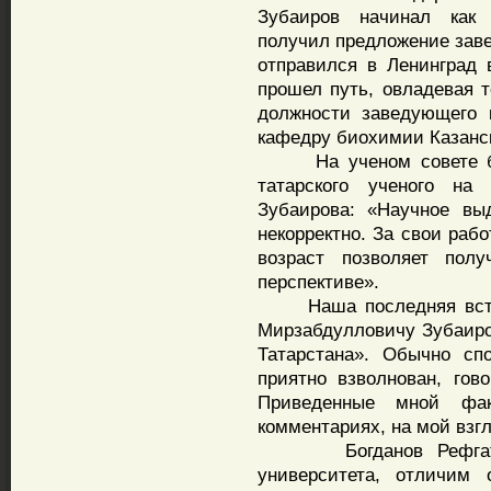
Зубаиров начинал как 
получил предложение зав
отправился в Ленинград 
прошел путь, овладевая 
должности заведующего 
кафедру биохимии Казанск
На ученом совете был
татарского ученого на 
Зубаирова: «Научное вы
некорректно. За свои раб
возраст позволяет полу
перспективе».
Наша последняя встре
Мирзабдулловичу Зубаиро
Татарстана». Обычно сп
приятно взволнован, гов
Приведенные мной фа
комментариях, на мой взг
Богданов Рефгат Зак
университета, отличим 