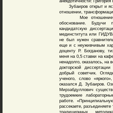
анекдотичности: Григория
Зубаиров открыт и ясен 
отношении, трансформации
Мое отношение к Зу
обоснование. Будучи 
кандидатскую диссертац
мединститута или ГИДУВа.
не был нужен сравнител
еще и с неуживчивым хар
доценту Р. Богданову, т
меня на 0,5 ставки на ка
ненадолго, оказалось, на
докторской диссертации
добрый советчик. Огляд
ученого, слово «яркого
оказался Д. Зубаиров. О
Мирзабдуллович существ
трудоемкие лабораторны
работе. «Принципиальну
рассекаете, разъединяете т
традиционных метод