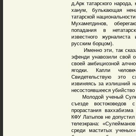
д,Арк татарского народа,
ханум, булькающая нен
татарской национальности
Мухаметдинов, оберег
попадания в нетатарс
известного журналиста
русским борцом).
Именно эти, так сказат
эфенди унавозили свой о
своей амбициозной алчнос
ягодки. Капли челов
Свидетельствую это сх
извиняясь за излишний на
несостоявшееся убийство 
Молодой ученый Сулейма
съезде востоковедов 
прорастания ваххабизма 
КФУ Латыпов не допустил
телеэкрана: «Сулеймано
среди маститых ученых»