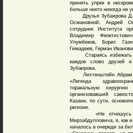
принять упрек в нескром
больше никто никогда не у
Друзья Зубаирова Д.М.
Османовной: Андрей О
сотрудник Института ор
Владимир Феоктистови
Улумбеков, Борис Газ
Гимадеев, Герман Иванови
Стараясь избежать раз
каждое слово друзей и
Зубаирова.
Лихтенштейн Абрам Овс
«Легенда здравоохра
торакальную хирургию
организовавший самост
Казани, по сути, основоп
регионе.
«Не отношусь к чи
Мирзабдулловича, я, как 
началось в очереди за би