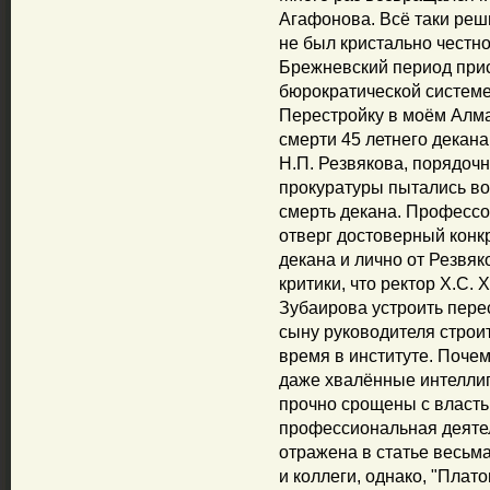
Агафонова. Всё таки реши
не был кристально честно
Брежневский период при
бюрократической системе
Перестройку в моём Алма
смерти 45 летнего декан
Н.П. Резвякова, порядочн
прокуратуры пытались во
смерть декана. Профессо
отверг достоверный конк
декана и лично от Резвяк
критики, что ректор Х.С.
Зубаирова устроить перес
сыну руководителя строи
время в институте. Поче
даже хвалённые интеллиг
прочно срощены с власть
профессиональная деяте
отражена в статье весьм
и коллеги, однако, "Плато