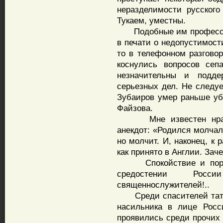
неразделимости русского
Тукаем, уместны.
Подобные им профессора
в печати о недопустимост
то в телефонном разгов
коснулись вопросов сеп
незначительны и подд
серьезных дел. Не следуе
Зубаиров умер раньше уб
Файзова.
Мне известен нравящ
анекдот: «Родился молчал
но молчит. И, наконец, к
как принято в Англии. Заче
Спокойствие и порядо
средостении Рос
священнослужителей!..
Среди спасителей татар
насильника в лице Росс
проявились среди прочих 