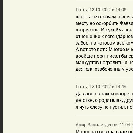
Гость, 12.10.2012 в 14:06
вся статья неочем, написа
месту но оскорбить Фавзи
патриотов. И сулейманов
отношение к легендарном
забор, на котором все ком
А вот это вот :"Многое мн
вообще перл. писал бы ср
манкуртов наградить! и н
деятеля озабоченным ув
Гость, 12.10.2012 в 14:49
Да давно в таком жанре п
детстве, о родителях, др
я чуть слезу не пустил, но
Амир Замалетдинов, 11.04.2
Много раз возвращался к 