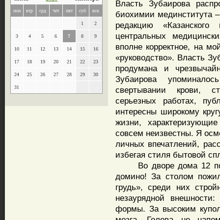
Власть Зубаирова распр
пон
втр
срд
чет
пят
суб
вск
биохимии мединститута – 
редакцию «Казанского 
1
2
центральных медицински
3
4
5
6
7
8
9
вполне корректное, на мо
10
11
12
13
14
15
16
«руководство». Власть Зу
17
18
19
20
21
22
23
продумана и чрезвычай
24
25
26
27
28
29
30
Зубаирова упоминало
31
свертывании крови, с
серьезных работах, пу
интересны широкому круг
жизни, характеризующие
совсем неизвестны. Я осм
личных впечатлений, расс
избегая стиля бытовой сп
Во дворе дома 12 по у
домино! За столом пожи
грудь», среди них строй
незаурядной внешности:
формы. За высоким купо
мозга. Голова не напо