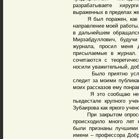
разрабатываете хирур
выраженных в пределах же
Я был поражен, как би
направление моей работы.
в дальнейшем обращался
Мирзабдуллович, будучи
журнала, просил меня д
присылаемые в журнал. 
сочетаются с теоретиче
носили уважительный, доб
Было приятно услыша
следит за моими публикац
моих рассказов ему понра
Я это сообщаю не из 
пьедестале крупного уче
Зубаирова как яркого учен
При закрытом опросе ст
происходило много лет 
были признаны лучшими 
имени – профессора Добр