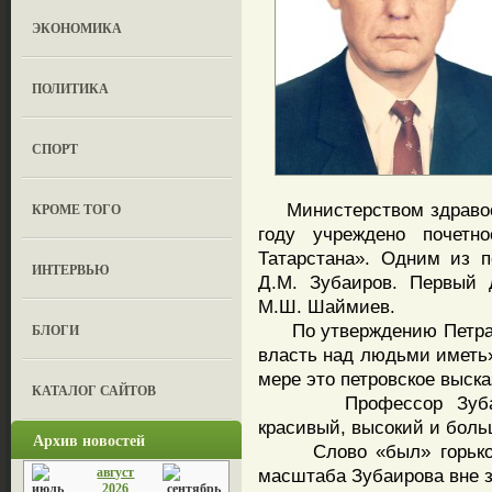
ЭКОНОМИКА
ПОЛИТИКА
СПОРТ
Министерством здравоох
КРОМЕ ТОГО
году учреждено почетно
Татарстана». Одним из 
ИНТЕРВЬЮ
Д.М. Зубаиров. Первый 
М.Ш. Шаймиев.
По утверждению Петра П
БЛОГИ
власть над людьми иметь»
мере это петровское выск
КАТАЛОГ САЙТОВ
Профессор Зубаиров
красивый, высокий и бол
Архив новостей
Слово «был» горькое, 
август
масштаба Зубаирова вне з
2026