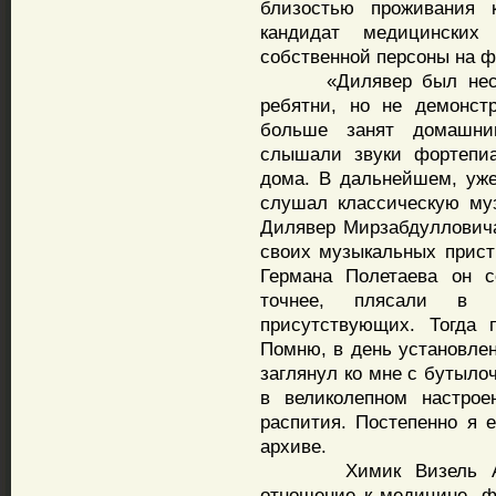
близостью проживания 
кандидат медицинских
собственной персоны на ф
«Дилявер был несколь
ребятни, но не демонст
больше занят домашни
слышали звуки фортепиа
дома. В дальнейшем, уже
слушал классическую му
Дилявер Мирзабдулловича
своих музыкальных пристр
Германа Полетаева он с
точнее, плясали в с
присутствующих. Тогда 
Помню, в день установле
заглянул ко мне с бутыло
в великолепном настрое
распития. Постепенно я 
архиве.
Химик Визель Андре
отношение к медицине, ф