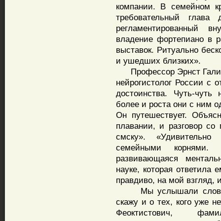
компании. В семейном к
требовательный глава д
регламентированный вн
владение фортепиано в р
выставок. Ритуально беск
и ушедших близких».
Профессор Эрнст Галимо
нейрогистолог России с 
достоинства. Чуть-чуть 
более и роста они с ним о
Он путешествует. Объяс
плавании, и разговор со
смску». «Удивительно
семейными корнями.
развивающаяся менталь
науке, которая ответила 
правдиво, на мой взгляд, 
Мы услышали слова дв
скажу и о тех, кого уже 
Феоктистович, фам