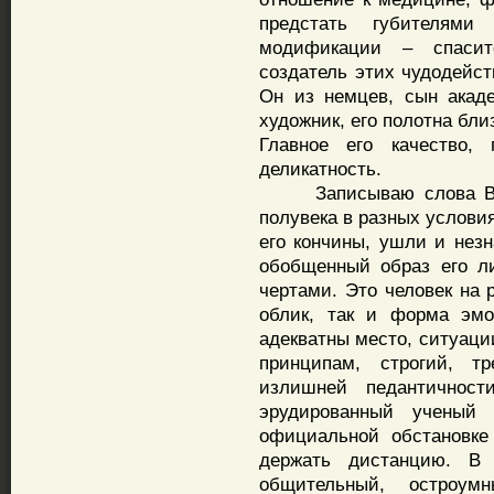
предстать губителями
модификации – спасит
создатель этих чудодейст
Он из немцев, сын акад
художник, его полотна бл
Главное его качество,
деликатность.
Записываю слова Визе
полувека в разных услови
его кончины, ушли и нез
обобщенный образ его л
чертами. Это человек на 
облик, так и форма эмо
адекватны место, ситуаци
принципам, строгий, тр
излишней педантичности
эрудированный ученый
официальной обстановк
держать дистанцию. В 
общительный, остроу