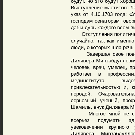
будут, но это будут хоро
Выступление маститого Л
указ от 4.10.1703 года: 
господам сенаторам говор
дабы дурь каждого всем в
Отступления политическ
случайно, так как именн
люди, о которых шла речь 
Завершая свое повеств
Дилявера Мирзабдуллови
человек, врач, умелец, п
работает в профессии
мединститута выд
привлекательностью и, к
породой. Очарователь
серьезный ученый, проф
Шамиль, внук Дилявера М
Многое мной не сказа
всерьез подумать ад
увековечении крупного 
Дилявера Мирзабдулло