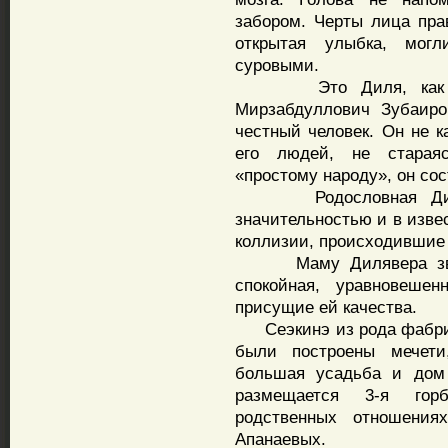
забором. Черты лица пра
открытая улыбка, мог
суровыми.
Это Диля, как его 
Мирзабдуллович Зубаиро
честный человек. Он не 
его людей, не стараяс
«простому народу», он со
Родословная Диляве
значительностью и в изве
коллизии, происходившие 
Маму Дилявера звали
спокойная, уравновеше
присущие ей качества.
Сеэкинэ из рода фабрик
были построены мечети
большая усадьба и дом
размещается 3-я гор
родственных отношени
Апанаевых.