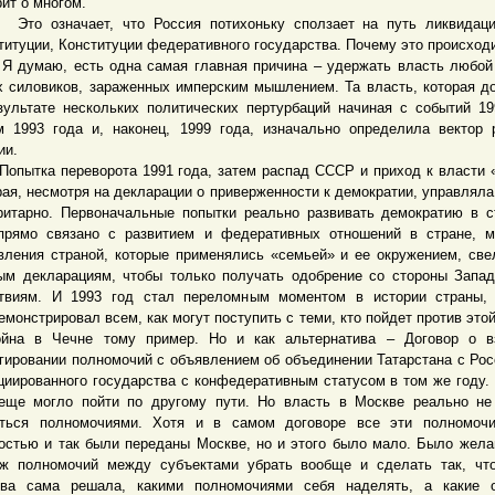
рит о многом.
означает, что Россия потихоньку сползает на путь ликвидаци
титуции, Конституции федеративного государства. Почему это происход
маю, есть одна самая главная причина – удержать власть любой 
х силовиков, зараженных имперским мышлением. Та власть, которая д
зультате нескольких политических пертурбаций начиная с событий 19
м 1993 года и, наконец, 1999 года, изначально определила вектор 
ии.
тка переворота 1991 года, затем распад СССР и приход к власти 
рая, несмотря на декларации о приверженности к демократии, управляла
ритарно. Первоначальные попытки реально развивать демократию в с
прямо связано с развитием и федеративных отношений в стране, 
вления страной, которые применялись «семьей» и ее окружением, све
ым декларациям, чтобы только получать одобрение со стороны Запа
твиям. И 1993 год стал переломным моментом в истории страны, 
емонстрировал всем, как могут поступить с теми, кто пойдет против этой
йна в Чечне тому пример. Но и как альтернатива – Договор о в
гировании полномочий с объявлением об объединении Татарстана с Рос
циированного государства с конфедеративным статусом в том же году.
еще могло пойти по другому пути. Но власть в Москве реально н
ться полномочиями. Хотя и в самом договоре все эти полномочи
остью и так были переданы Москве, но и этого было мало. Было жела
ж полномочий между субъектами убрать вообще и сделать так, чт
ва сама решала, какими полномочиями себя наделять, а какие о