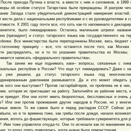
е прихода Путина к власти, а вместе с ним и силовиков, в 1999 
оворы об особом статусе Татарстана были прекращены. И разгром чеч
ание Запада стали убедительной демонстрацией намерения властей,
т вести дела с национальными республиками и с их руководителями в с
птивости. К 2001 году почти все, что хоть как-то напоминало о деклари
ренитете, было ликвидировано. Остались маленькие штрихи: назван
она (президент) и статус татарского языка как государственного на те
ублики. Все министерства были переподчинены Москве, весь бюджет 
статочному принципу – все, что останется после того, как Москва 
те распределять, но и то по указанию правительства из Москвы.
имается написать «федерального правительства».
 зачем же еще поднимать каки– вопросы, связанные с ликв
ональных республик в России? Что еще тут ликвидировать? Даже с н
вы уже решили, да статус татарского языка под многочисл
рдинированным давлением размывается. Да и кто может обидеть р
ив кого они выступают? Против гастарбайтеров, но проблема не в них,
еме, которая их приглашает на работу. Заполняйте их рабочие места, и
не приедет. Или они хотят иметь безропотных, бессловесных и очень
в? Или они против проживания других народов в России, но у многи
нные земли. То же самое было и перед распадом СССР. Сейчас уж
абыли, но в те времена тоже, как грибы после дождя, начали возникат
ения, вплоть до фашиствующих, которые требовали суверенитета для р
. Ими тоже управляли откуда-то. Они то исчезали как по мановение в
чки, то вдруг опять появлялись, когда нужна была демонстрация.