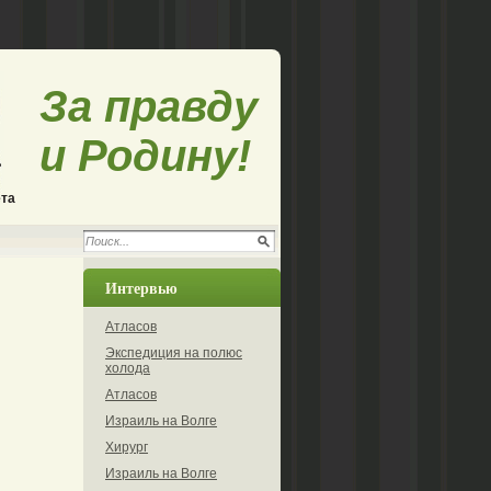
За правду
и Родину!
ета
Интервью
Атласов
Экспедиция на полюс
холода
Атласов
Израиль на Волге
Хирург
Израиль на Волге