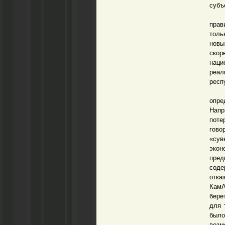
субъ
Можн
прав
толь
новы
скор
наци
реал
респ
И ч
опре
Напр
поте
гов
«сув
эко
пред
соде
отка
КамА
бере
для 
было
возм