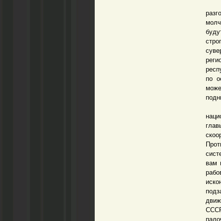
Посл
разг
молч
буду
стро
суве
реги
респ
по о
може
подн
Так
наци
гла
скоо
Прот
сист
вам 
рабо
иско
подз
движ
СССР
пало