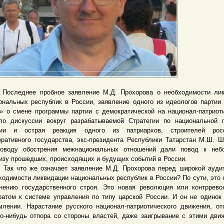
еднее пробное заявление М.Д. Прохорова о необходимости лик
ональных республик в России, заявление одного из идеологов партии
» о смене программы партии с демократической на национал-патриот
ло дискуссии вокруг разрабатываемой Стратегии по национальной 
сии и острая реакция одного из патриархов, строителей росс
ративного государства, экс-президента Республики Татарстан М.Ш. 
оводу обострения межнациональных отношений дали повод к неб
изу прошедших, происходящих и будущих событий в России.
что же означает заявление М.Д. Прохорова перед широкой аудит
ходимости ликвидации национальных республик в России? По сути, это 
нению государственного строя. Это новая революция или контррев
ратом к системе управления по типу царской России. И он не одинок
млении. Нарастание русского национал-патриотического движения, от
го-нибудь отпора со стороны властей, даже заигрывание с этими дви