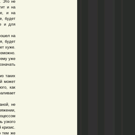
. Это не
тит и на
е, и на
е, будет
же и для
зошел на
я, будет
ет хуже.
озможно.
тему уже
означать
з таких
ый может
ого, как
валивает
ной, не
ряжении,
роцессом
ь узкого
 кризис.
о тем же