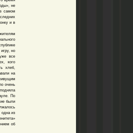
оды», не
 в самом
оследних
онку и в
жителям
еального
спублике
игру, но
уже все
ех, кого
ть хлеб,
авали на
 живущим
по очень
 подняла
ауле. По
гие были
олжалось
 одна из
енитета»
ением об