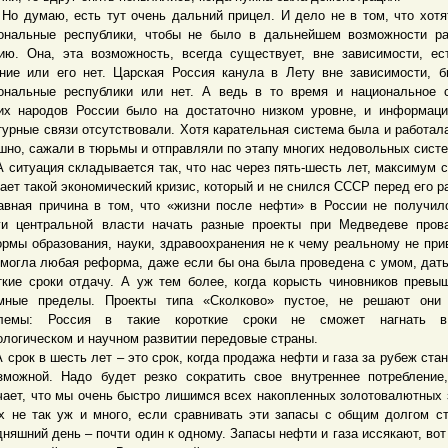
умаю, есть тут очень дальний прицел. И дело не в том, что хотя
ональные республики, чтобы не было в дальнейшем возможности р
ию. Она, эта возможность, всегда существует, вне зависимости, ес
ние или его нет. Царская Россия канула в Лету вне зависимости, 
ональные республики или нет. А ведь в то время и национальное 
их народов России было на достаточно низком уровне, и информац
турные связи отсутствовали. Хотя карательная система была и работал
шно, сажали в тюрьмы и отправляли по этапу многих недовольных сист
туация складывается так, что нас через пять-шесть лет, максимум с
ает такой экономический кризис, который и не снился СССР перед его р
авная причина в том, что «жизни после нефти» в России не получил
ги центральной власти начать разные проекты при Медведеве пров
рмы образования, науки, здравоохранения не к чему реальному не при
 могла любая реформа, даже если бы она была проведена с умом, дать
ткие сроки отдачу. А уж тем более, когда корысть чиновников превы
мные пределы. Проекты типа «Сколково» пустое, не решают они 
блемы: Россия в такие короткие сроки не сможет нагнать 
ологическом и научном развитии передовые страны.
ок в шесть лет – это срок, когда продажа нефти и газа за рубеж стан
зможной. Надо будет резко сократить свое внутреннее потребление
чает, что мы очень быстро лишимся всех накопленных золотовалютных 
х не так уж и много, если сравнивать эти запасы с общим долгом с
дняшний день – почти один к одному. Запасы нефти и газа иссякают, вот