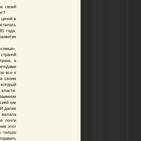
и своей
ит?
ценой в
осталась
91 года,
развития
«семьи»,
 страной
тране, а
методами
ли все к
да своим
который
 власти.
заимном
сией как
 И далее
е желала
я почти
ние этот
о только
тдавать