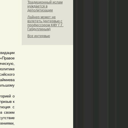
Традиционный ислам
нуждается в
деполитизации
Лайнер может не
взлететь (интервью с
профессором КФУ Г.Г.
Габдуллиным)
Все интервью
видации
 «Правое
ическую,
политике
ийского
Шаймиева
ольшому
орией о
призыв к
олюция с
 в своем
сутствие
жениями,