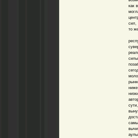
как 
могл
цент
сил,
то ж
И те
респ
суве
реал
силы
поза
сего
моло
рынк
ниже
низк
авто
сути
выну
дост
самы
вычи
ауль