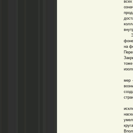
всех
озна
прод
дост
колл
внут
Это 
фоне
на ф
Пере
Закр
тоже
изол
Оста
мер 
возн
созд
стран
Тот 
искл
насе
умел
круг
Впол