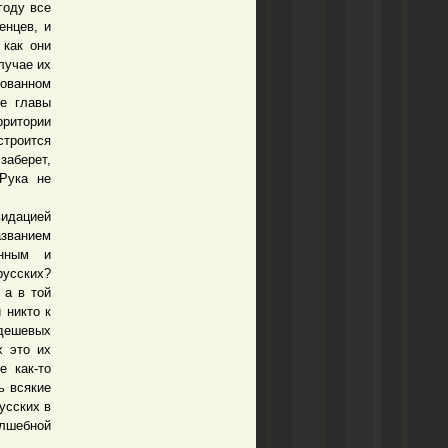
году все
енцев, и
 как они
лучае их
рованном
ие главы
рритории
строится
заберет,
 Рука не
идацией
азванием
енным и
усских?
 а в той
 никто к
 дешевых
х это их
е как-то
ь всякие
усских в
олшебной