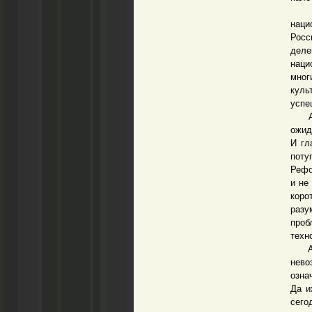
Но д
наци
Росс
деле
наци
мног
куль
успе
А си
ожид
И гл
поту
Рефо
и не
коро
разу
про
техн
А ср
нево
озна
Да и
сего