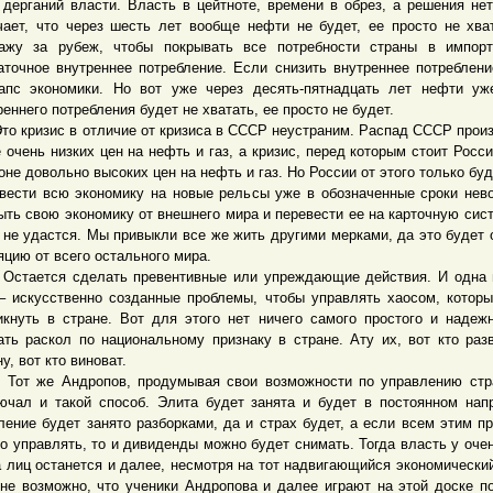
 дерганий власти. Власть в цейтноте, времени в обрез, а решения нет
чает, что через шесть лет вообще нефти не будет, ее просто не хва
ажу за рубеж, чтобы покрывать все потребности страны в импорт
аточное внутреннее потребление. Если снизить внутреннее потреблени
апс экономики. Но вот уже через десять-пятнадцать лет нефти у
реннего потребления будет не хватать, ее просто не будет.
кризис в отличие от кризиса в СССР неустраним. Распад СССР прои
 очень низких цен на нефть и газ, а кризис, перед которым стоит Росси
оне довольно высоких цен на нефть и газ. Но России от этого только буд
вести всю экономику на новые рельсы уже в обозначенные сроки нев
ыть свою экономику от внешнего мира и перевести ее на карточную сис
 не удастся. Мы привыкли все же жить другими мерками, да это будет 
яцию от всего остального мира.
ется сделать превентивные или упреждающие действия. И одна и
– искусственно созданные проблемы, чтобы управлять хаосом, котор
икнуть в стране. Вот для этого нет ничего самого простого и надежн
ать раскол по национальному признаку в стране. Ату их, вот кто раз
у, вот кто виноват.
же Андропов, продумывая свои возможности по управлению стра
ючал и такой способ. Элита будет занята и будет в постоянном нап
ление будет занято разборками, да и страх будет, а если всем этим п
о управлять, то и дивиденды можно будет снимать. Тогда власть у очен
а лиц останется и далее, несмотря на тот надвигающийся экономический
не возможно, что ученики Андропова и далее играют на этой доске п