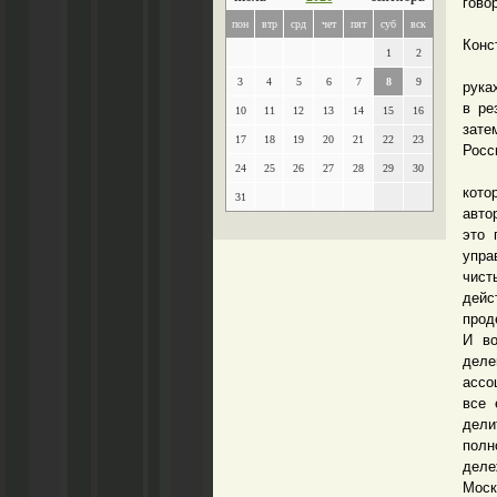
гово
Это 
пон
втр
срд
чет
пят
суб
вск
Конс
1
2
Я ду
3
4
5
6
7
8
9
рука
в ре
10
11
12
13
14
15
16
зате
17
18
19
20
21
22
23
Росс
24
25
26
27
28
29
30
Попы
кото
31
авто
это 
упра
чист
дейс
прод
И во
деле
ассо
все 
дели
полн
деле
Моск