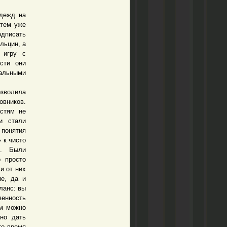
дежд на
атем уже
одписать
льцин, а
 игру с
сти они
нальными
зволила
вников.
астям не
и стали
понятия
 к чисто
ь. Были
 просто
и от них
ие, да и
ланс: вы
венность
ем можно
но дать
то время