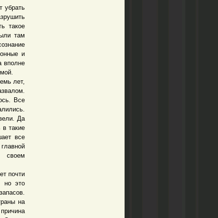
т убрать
азрушить
ть такое
были там
сознание
ионные и
а вполне
емой.
емь лет,
азвалом.
ось. Все
алились.
вели. Да
 в такие
шает все
главной
в своем
ет почти
, но это
запасов.
траны на
 причина