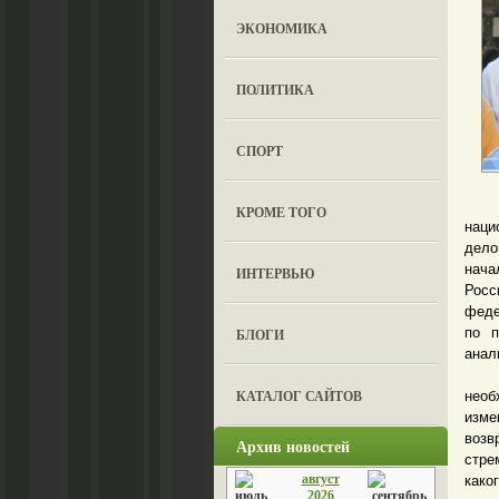
ЭКОНОМИКА
ПОЛИТИКА
СПОРТ
Посл
КРОМЕ ТОГО
наци
дело
нача
ИНТЕРВЬЮ
Рос
феде
по п
БЛОГИ
анал
Так 
КАТАЛОГ САЙТОВ
необ
изме
возв
Архив новостей
стре
август
како
2026