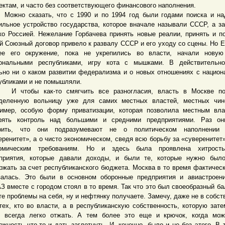
ектам, и часто без соответствующего финансового наполнения.
о сказать, что с 1990 и по 1994 год были годами поиска и на
ильное устройство государства, которое вначале называли СССР, а з
ко Россией. Нежелание Горбачева принять новые реалии, принять и п
й Союзный договор привело к развалу СССР и его уходу со сцены. Но Е
ее его окружение, пока не укрепились во власти, начали новую
ональными республиками, игру кота с мышками. В действительно
ьно ни о каком развитии федерализма и о новых отношениях с нацио
убликами и не помышляли.
тобы как-то смягчить все разногласия, власть в Москве по
деленную вольницу уже для самих местных властей, местных чино
имер, особую форму приватизации, которая позволила местным вл
рять контроль над большими и средними предприятиями. Раз он
орить, что они подразумевают не о политическом наполнении 
еренитет», а о чисто экономическом, сведя всю борьбу за «суверенитет»
номическим требованиям. Но и здесь была проявлена хитрост
приятия, которые давали доходы, и были те, которые нужно было
ржать за счет республиканского бюджета. Москва в то время фактическ
залась. Это были в основном оборонные предприятия и авиастроен
З вместе с городом стоял в то время. Так что это был своеобразный ба
те проблемы на себя, ну и нефтянку получаете. Замечу, даже не в собст
тех, кто во власти, а в республиканскую собственность, которую зат
 всегда легко отжать. А тем более это еще и крючок, когда мож
ожность что-то и дать заглотнуть. И, конечно, было и не без этого. В 