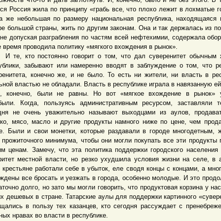
вся Россия жила по принципу «грабь все, что плохо лежит в лохматые г
а же небольшая по размеру национальная республика, находящаяся
ре большой страны, жить по другим законам. Она и так держалась из п
 не допуская разграбления по частям всей нефтехимии, содержала обор
е время проводила политику «мягкого вхождения в рынок».
, кто постоянно говорит о том, что дал суверенитет обычным 
ублики, забывают или намеренно вводят в заблуждение о том, что р
ренитета, конечно же, и не было. То есть ни жители, ни власть в ре
ьной властью не обладали. Власть в республике играла в навязанную ей 
, конечно, были не равны. Но вот «мягкое вхождение в рынок» 
были. Когда, пользуясь административным ресурсом, заставляли т
дня не очень уважительно называют выходцами из аулов, продава
ко, мясо, масло и другие продукты намного ниже по цене, чем прод
е. Были и свои монетки, которые раздавали в городе многодетным,
 прожиточного минимума, чтобы они могли покупать все эти продукты 
им ценам. Замечу, что эта политика поддержки городского населения
ритет местной власти, но резко ухудшила условия жизни на селе, в 
, крестьяне работали себе в убыток, еле сводя концы с концами, а мно
ждены все бросать и уезжать в города, особенно молодые. И это прод
аточно долго, но зато мы могли говорить, что продуктовая корзина у нас
х дешевых в стране. Татарские аулы для поддержки картинного «сувер
щались в пользу тех казанцев, кто сегодня рассуждает с пренебреж
ных нравах во власти в республике.