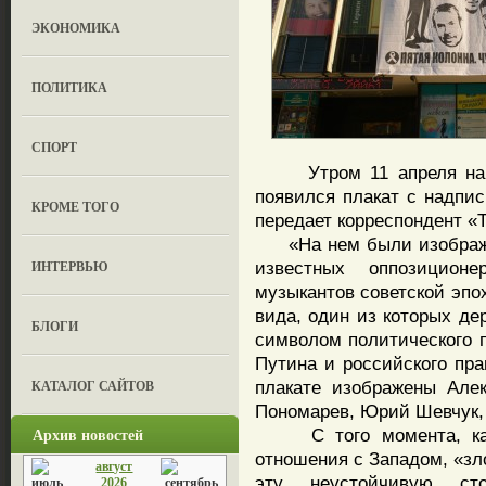
ЭКОНОМИКА
ПОЛИТИКА
СПОРТ
Утром 11 апреля на ф
появился плакат с надпис
КРОМЕ ТОГО
передает корреспондент «
«На нем были изображен
ИНТЕРВЬЮ
известных оппозицион
музыкантов советской эпо
вида, один из которых де
БЛОГИ
символом политического 
Путина и российского пра
КАТАЛОГ САЙТОВ
плакате изображены Але
Пономарев, Юрий Шевчук, 
Архив новостей
С того момента, как 
отношения с Западом, «з
август
эту неустойчивую сто
2026