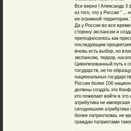
Все верно ! Александр 3
из того, что у России " ...
ее огромной территории. 
Да у России во все време
сторону экспансии и соз
преподносилось как прис
последующим процветаем 
вновь есть выбор, но вла
экспансию, террор, насил
Цивилизованный путь к с
государств, не по образ
национальных государств,
России более 100 национа
должны создать это Конф
кто пожелает войти в это
атрибутика не имперская -
сегодняшняя атрибутика 
более патриотизма, не кре
граждан патриотами таког