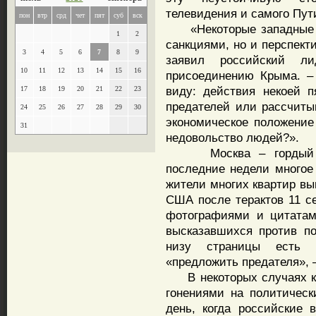
телевидения и самого Пут
пон
втр
срд
чет
пят
суб
вск
«Некоторые западные по
1
2
санкциями, но и перспект
3
4
5
6
7
8
9
заявил российский ли
10
11
12
13
14
15
16
присоединению Крыма. –
виду: действия некоей п
17
18
19
20
21
22
23
предателей или рассчиты
24
25
26
27
28
29
30
экономическое положени
31
недовольство людей?».
Москва – гордый инт
последние недели многое
жители многих квартир вы
США после терактов 11 се
фотографиями и цитатам
высказавшихся против п
низу страницы есть к
«предложить предателя», 
В некоторых случаях кс
гонениями на политичес
день, когда российские 