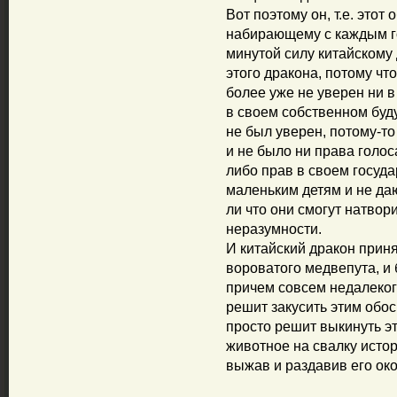
Вот поэтому он, т.е. это
набирающему с каждым го
минутой силу китайскому 
этого дракона, потому что
более уже не уверен ни в
в своем собственном буду
не был уверен, потому-то 
и не было ни права голос
либо прав в своем госуда
маленьким детям и не даю
ли что они смогут натвор
неразумности.
И китайский дракон прин
вороватого медвепута, и
причем совсем недалекого
решит закусить этим обо
просто решит выкинуть э
животное на свалку истор
выжав и раздавив его око