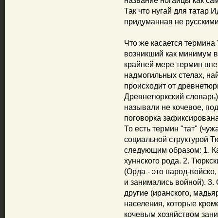
название ногайцы как са
Так что нугай для татар И
придуманная не русскими,
Что же касается термина 
возникший как минимум в
крайней мере термин впе
надмогильных стелах, на
происходит от древнетюркс
Древнетюркский словарь)
называли не кочевое, по
поговорка зафиксирована:
То есть термин "тат" (чуж
социальной структурой Тю
следующим образом: 1. Ка
хуннского рода. 2. Тюркс
(Орда - это народ-войско
и занимались войной). 3.
другие (иранского, мадь
населения, которые кром
кочевым хозяйством зани