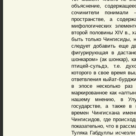
объяснение, содержащее
сочинители понимали 
пространстве, а содерж
мифологических элемент
второй половины XIV в., 
быть только Чингисиды, н
следует добавить еще д
фигурирующая в дастане
шонкаром» (ак шонкар), к
птицей-сульдэ, т.е. ду
которого в свое время вы
ответвления кыйат-бурджи
в эпосе несколько раз 
маркированное как «алтын
нашему мнению, в Улу
государстве, а также в 
времен Чингисхана имен
Чингисидов, где происход
показательно, что в расс
Туляка Габдуллы исчезл