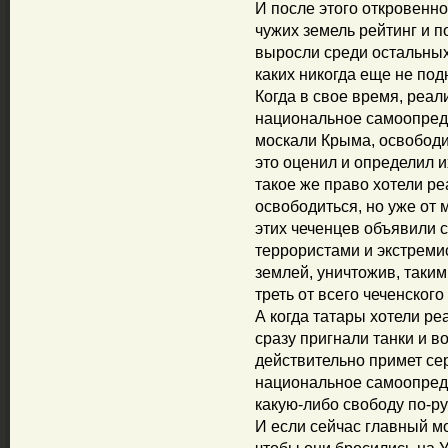
И после этого откровенно
чужих земель рейтинг и п
выросли среди остальных
каких никогда еще не под
Когда в свое время, реали
национальное самоопреде
москали Крыма, освободи
это оценил и определил и
такое же право хотели р
освободиться, но уже от м
этих чеченцев объявили 
террористами и экстреми
землей, уничтожив, таким 
треть от всего чеченского
А когда татары хотели ре
сразу пригнали танки и во
действительно примет сер
национальное самоопреде
какую-либо свободу по-ру
И если сейчас главный м