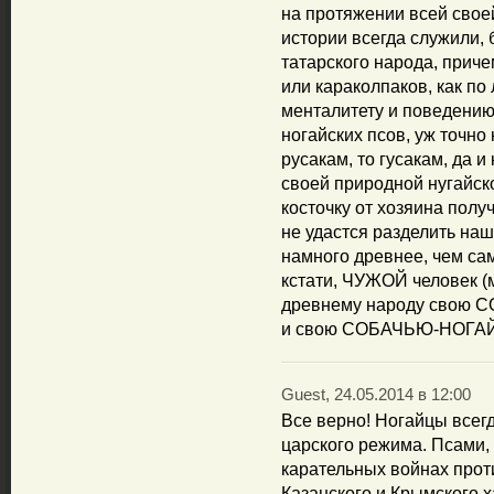
на протяжении всей свое
истории всегда служили,
татарского народа, прич
или караколпаков, как по л
менталитету и поведению,
ногайских псов, уж точно 
русакам, то гусакам, да и
своей природной нугайск
косточку от хозяина пол
не удастся разделить на
намного древнее, чем са
кстати, ЧУЖОЙ человек (
древнему народу свою
и свою СОБАЧЬЮ-НОГАЙС
Guest, 24.05.2014 в 12:00
Все верно! Ногайцы всег
царского режима. Псами,
карательных войнах проти
Казанского и Крымского х