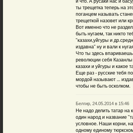
и что. А русаки нас и ба
ты трещетка теперь на э
поганцем называть станеш
трещеткой назовет или кр
Вот именно что не раздел
быть нугаем, так никто те
"казахи,уйгуры и др.сре
издавна" ну и вали к нуг
Что ты здесь впариваешь 
революции себя Казанлы 
казахи и уйгуры и какое 
Еще раз - русские тебя п
мордой называют ... издав
чтобы не быть осколком.
Белгир, 24.05.2014 в 15:46
Не надо делить татар на 
один народ и название "т
условное. Наши корни, н
одному единому тюркскому