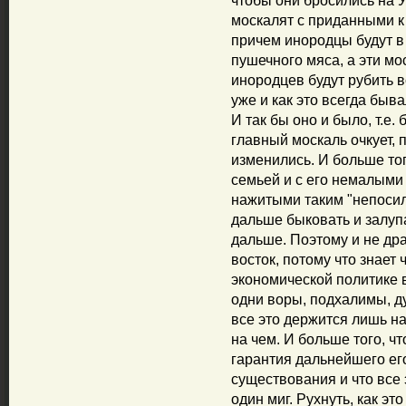
чтобы они бросились на У
москалят с приданными к
причем инородцы будут в 
пушечного мяса, а эти м
инородцев будут рубить в
уже и как это всегда быва
И так бы оно и было, т.е.
главный москаль очкует, п
изменились. И больше того
семьей и с его немалым
нажитыми таким "непосил
дальше быковать и залупа
дальше. Поэтому и не дра
восток, потому что знает 
экономической политике 
одни воры, подхалимы, ду
все это держится лишь н
на чем. И больше того, ч
гарантия дальнейшего ег
существования и что все 
один миг. Рухнуть, как эт