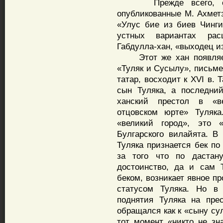
Прежде всего, сохра
опубликованные М. Ахметз
«Улус бие из биев Чинги
устных вариантах рас
Габдулла-хан, «выходец и
Этот же хан появляетс
«Туляк и Сусылу», письме
татар, восходит к XVI в. 
сын Туляка, а последний
ханский престол в «в
отцовском юрте» Туляка
«великий город», это 
Булгарского вилайята. В
Туляка признается бек по
за того что по дастан
достоинство, да и сам Т
беком, возникает явное п
статусом Туляка. Но в 
поднятия Туляка на пре
обращался как к «сыну су
тот момент «никто не зн