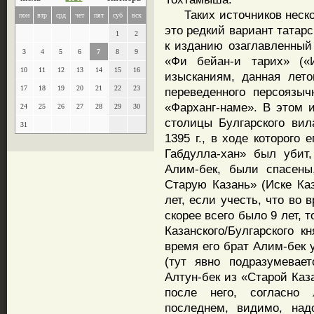
Таких источников нескол
пон
втр
срд
чет
пят
суб
вск
это редкий вариант татарс
1
2
к изданию озаглавленный
3
4
5
6
7
8
9
«Фи бейан-и тарих» («
10
11
12
13
14
15
16
изысканиям, данная лет
17
18
19
20
21
22
23
переведенного персоязыч
«Фарханг-наме». В этом 
24
25
26
27
28
29
30
столицы Булгарского вила
31
1395 г., в ходе которого
Габдулла-хан» был убит
Алим-бек, были спасены
Старую Казань» (Иске Каз
лет, если учесть, что во
скорее всего было 9 лет, т
Казанского/Булгарского к
время его брат Алим-бек 
(тут явно подразумевае
Алтун-бек из «Старой Каз
после него, согласно 
последнем, видимо, над