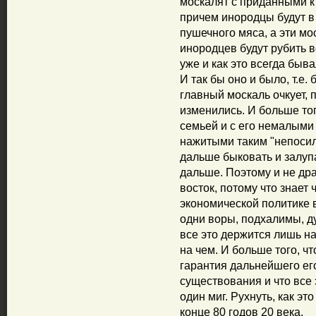
москалят с приданными к
причем инородцы будут в 
пушечного мяса, а эти м
инородцев будут рубить в
уже и как это всегда быва
И так бы оно и было, т.е.
главный москаль очкует, п
изменились. И больше того
семьей и с его немалым
нажитыми таким "непосил
дальше быковать и залупа
дальше. Поэтому и не дра
восток, потому что знает 
экономической политике 
одни воры, подхалимы, ду
все это держится лишь н
на чем. И больше того, ч
гарантия дальнейшего ег
существования и что все 
один миг. Рухнуть, как эт
конце 80 годов 20 века.