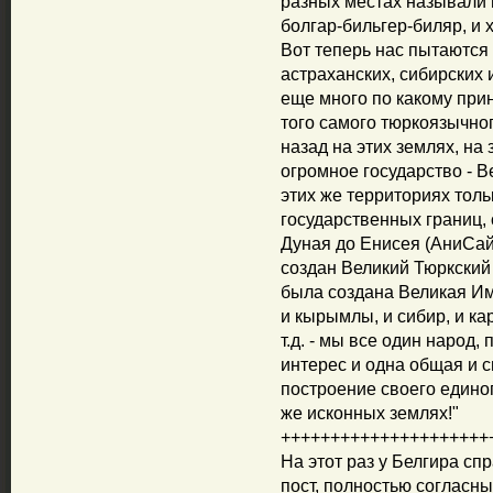
разных местах называли п
болгар-бильгер-биляр, и х
Вот теперь нас пытаются 
астраханских, сибирских 
еще много по какому при
того самого тюркоязычно
назад на этих землях, на
огромное государство - 
этих же территориях тол
государственных границ, 
Дуная до Енисея (АниСай
создан Великий Тюркский 
была создана Великая Им
и кырымлы, и сибир, и ка
т.д. - мы все один народ,
интерес и одна общая и с
построение своего едино
же исконных землях!"
+++++++++++++++++++++
На этот раз у Белгира с
пост, полностью согласны