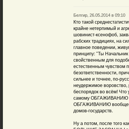
Белгир, 26.05.2014 в 09:10
Кто такой среднестатистич
крайне нетерпимый и аг
шовинист-ксенофоб, зак
рабских традициях, на с
главное поведении, живущ
принципу: "Ты Начальник -
свойственным для подобн
естественным чувством п
безответственности, прич
сильнее и точнее, по-рус
неудержимое воровство, 
беспорядок во всём! Что 
самому ОБГАЖИВАНИЮ СТ
ОБГАЖИВАНИЮ вообще ВС
домов-государств.
Ну а потом, после того как