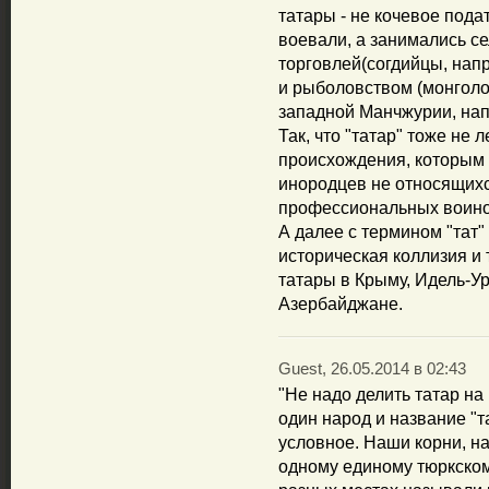
татары - не кочевое пода
воевали, а занимались с
торговлей(согдийцы, нап
и рыболовством (монгол
западной Манчжурии, нап
Так, что "татар" тоже не
происхождения, которым 
инородцев не относящихс
профессиональных воино
А далее с термином "тат"
историческая коллизия и 
татары в Крыму, Идель-Ур
Азербайджане.
Guest, 26.05.2014 в 02:43
"Не надо делить татар на
один народ и название "т
условное. Наши корни, н
одному единому тюркскому