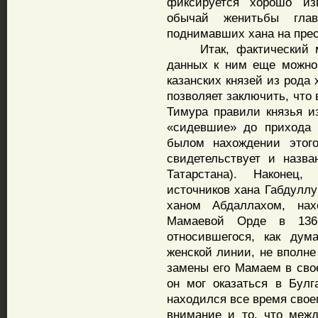
фиксируется хорошо и
обычай женитьбы глав
поднимавших хана на прес
Итак, фактический ма
данных к ним еще можно 
казанских князей из рода
позволяет заключить, что
Тимура правили князья из
«сидевшие» до прихода
былом нахождении этого
свидетельствует и назва
Татарстана). Наконец, 
источников хана Габдуллу
ханом Абдаллахом, на
Мамаевой Орде в 1361
относившегося, как дум
женской линии, не вполне
замены его Мамаем в свое
он мог оказаться в Булг
находился все время свое
внимание и то, что межд