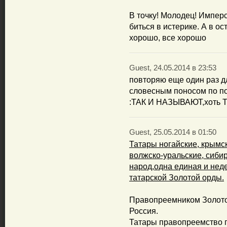
В точку! Молодец! Импер
биться в истерике. А в о
хорошо, все хорошо
Guest, 24.05.2014 в 23:53
повторяю еще один раз
словесным поносом по по
:ТАК И НАЗЫВАЮТ,хоть
Guest, 25.05.2014 в 01:50
Татары ногайские, крымск
волжско-уральские, сибир
народ,одна единая и нед
татарской Золотой орды.
Правопреемником Золото
Россия.
Татары правопреемство п