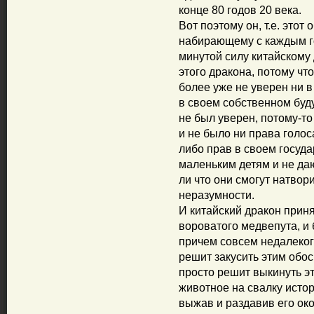
конце 80 годов 20 века.
Вот поэтому он, т.е. это
набирающему с каждым го
минутой силу китайскому 
этого дракона, потому что
более уже не уверен ни в
в своем собственном буду
не был уверен, потому-то 
и не было ни права голос
либо прав в своем госуда
маленьким детям и не даю
ли что они смогут натвор
неразумности.
И китайский дракон прин
вороватого медвепута, и
причем совсем недалекого
решит закусить этим обо
просто решит выкинуть э
животное на свалку истор
выжав и раздавив его ок