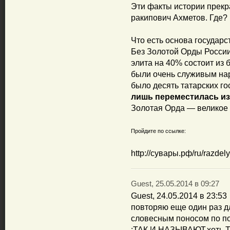
Эти факты истории прекр
ракипович Ахметов. Где?
Что есть основа государ
Без Золотой Орды России 
элита на 40% состоит из
были очень служивым наро
было десять татарских го
лишь переместилась из
Золотая Орда — великое 
Пройдите по ссылке:
http://сувары.рф/ru/razdel
Guest, 25.05.2014 в 09:27
Guest, 24.05.2014 в 23:53
повторяю еще один раз
словесным поносом по по
:ТАК И НАЗЫВАЮТ,хоть