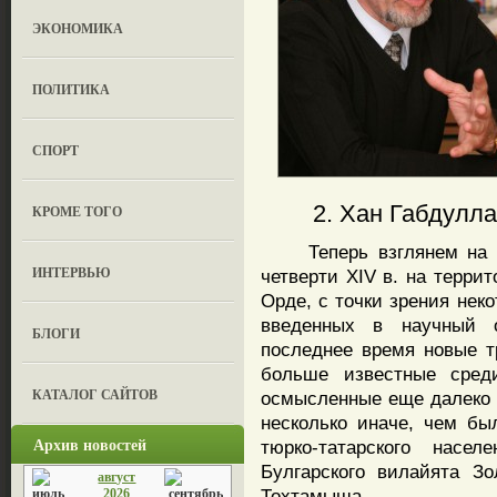
ЭКОНОМИКА
ПОЛИТИКА
СПОРТ
2. Хан Габдулла, 
КРОМЕ ТОГО
Теперь взглянем на со
ИНТЕРВЬЮ
четверти XIV в. на терри
Орде, с точки зрения нек
введенных в научный 
БЛОГИ
последнее время новые т
больше известные среди
КАТАЛОГ САЙТОВ
осмысленные еще далеко н
несколько иначе, чем бы
Архив новостей
тюрко-татарского насе
Булгарского вилайята З
август
Тохтамыша.
2026