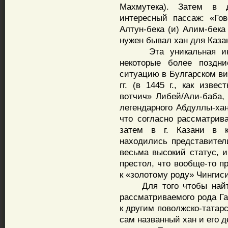
Махмутека). Затем в 
интересный пассаж: «Гов
Алтун-бека (и) Алим-бека
нужен бывал хан для Каза
Эта уникальная инфо
некоторые более поздн
ситуацию в Булгарском ви
гг. (в 1445 г., как изве
вотчич» Либей/Али-баба,
легендарного Абдуллы-хан
что согласно рассматрива
затем в г. Казани в ка
находились представител
весьма высокий статус, и
престол, что вообще-то п
к «золотому роду» Чингис
Для того чтобы найти 
рассматриваемого рода Га
к другим поволжско-татар
сам названный хан и его д