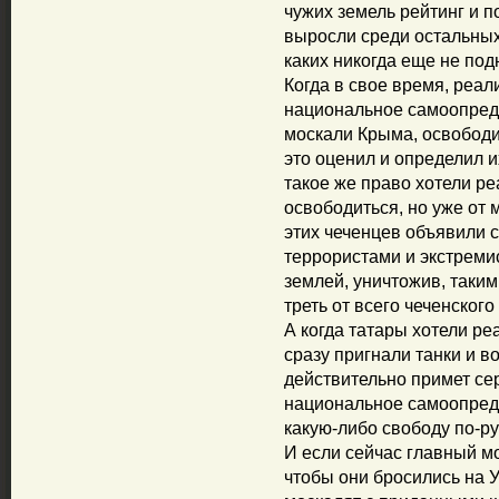
чужих земель рейтинг и п
выросли среди остальных
каких никогда еще не под
Когда в свое время, реали
национальное самоопреде
москали Крыма, освободи
это оценил и определил и
такое же право хотели р
освободиться, но уже от м
этих чеченцев объявили 
террористами и экстреми
землей, уничтожив, таким 
треть от всего чеченского
А когда татары хотели ре
сразу пригнали танки и во
действительно примет сер
национальное самоопреде
какую-либо свободу по-ру
И если сейчас главный м
чтобы они бросились на У