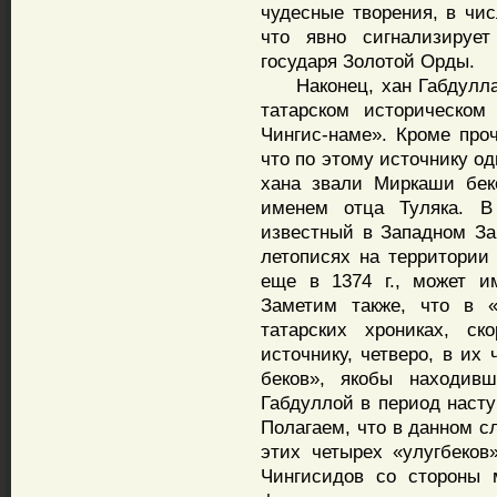
чудесные творения, в чис
что явно сигнализируе
государя Золотой Орды.
Наконец, хан Габдулла 
татарском историческом
Чингис-наме». Кроме проч
что по этому источнику од
хана звали Миркаши бек
именем отца Туляка. В
известный в Западном За
летописях на территории
еще в 1374 г., может и
Заметим также, что в «
татарских хрониках, с
источнику, четверо, в их
беков», якобы находив
Габдуллой в период наст
Полагаем, что в данном с
этих четырех «улугбеков»
Чингисидов со стороны 