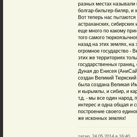
разных местах называли п
болгар-бильгер-биляр, и х
Вот теперь нас пытаются 
астраханских, сибирских 
еще много по какому при
того самого тюркоязычно
назад на этих землях, на
огромное государство - 
этих же территориях тол
государственных границ, 
Дуная до Енисея (АниСай
создан Великий Тюркский 
была создана Великая Им
и кырымлы, и сибир, и ка
т.д. - мы все один народ,
интерес и одна общая и с
построение своего едино
же исконных землях!
татар, 24.05.2014 в 16:40