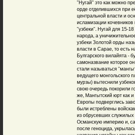
"Нугай" это как можно п
орде отделившихся при её
центральной власти и ос
исламизации кочевников 
"узбеки". Нугай для 15-18
народа, а уничижительно
узбеки Золотой орды наз
власти в Сарае, то есть
Булгарского вилайята - б
самоназвание которое о
стали называться "мангы
ведущего монгольского п
мурзы) вытеснили узбеко
свою очередь покорили г
же, Мангытский юрт как и
Европы подверглись заво
были истреблены войскам
из обрусевших служилых 
Османскую империю и, с
после геноцида, укрылась