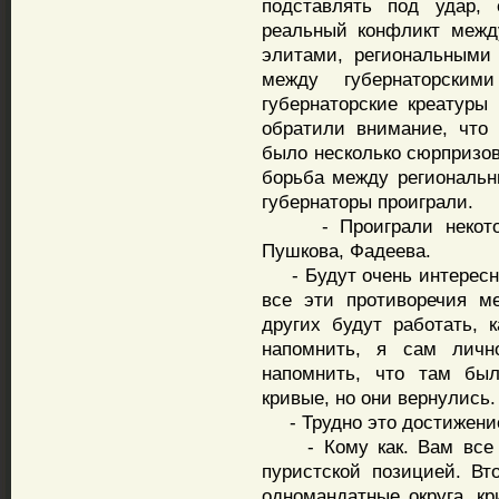
подставлять под удар, 
реальный конфликт межд
элитами, региональными
между губернаторским
губернаторские креатуры 
обратили внимание, что
было несколько сюрпризов
борьба между региональн
губернаторы проиграли.
- Проиграли некоторы
Пушкова, Фадеева.
- Будут очень интересны
все эти противоречия м
других будут работать, к
напомнить, я сам личн
напомнить, что там был
кривые, но они вернулись.
- Трудно это достижение
- Кому как. Вам все т
пуристской позицией. В
одномандатные округа, кр