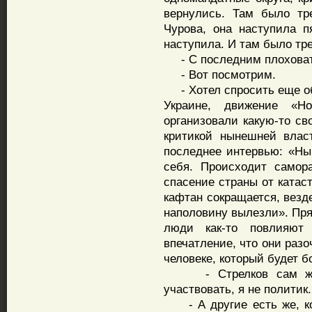
вернулись. Там было тр
Чурова, она наступила п
наступила. И там было тр
- С последним плоховат
- Вот посмотрим.
- Хотел спросить еще об
Украине, движение «Н
организовали какую-то св
критикой нынешней влас
последнее интервью: «Ны
себя. Происходит самор
спасение страны от катас
кафтан сокращается, везд
наполовину вылезли». Пр
люди как-то повлияют
впечатление, что они раз
человеке, который будет 
- Стрелков сам же с
участвовать, я не политик.
- А другие есть же, кот