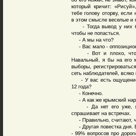
который кричит: «Рисуй»
тебе голову оторву, если
в этом смысле веселые и 
- Тогда вывод у них буд
чтобы не попасться.
- А мы на что?
- Вас мало - оппозицион
- Вот и плохо, что м
Навальный, я бы на его м
выборы, регистрироваться
сеть наблюдателей, всяко
- У вас есть ощущение, 
12 года?
- Конечно.
- А как же крымский нар
- Да нет его уже, я 
спрашивает на встречах.
- Правильно, считают, ч
- Другая повестка дня. 
- 99% вопросов про дорог