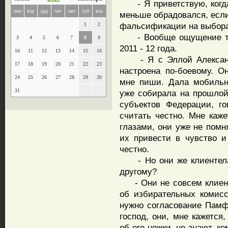
- Я приветствую, когда 
пон
втр
срд
чет
пят
суб
вск
меньше обрадовался, если
фальсификации на выборах
1
2
- Вообще ощущение тако
3
4
5
6
7
8
9
2011 - 12 года.
10
11
12
13
14
15
16
- Я с Эллой Александр
17
18
19
20
21
22
23
настроена по-боевому. О
24
25
26
27
28
29
30
мне пиши. Дала мобильн
31
уже собирала на прошлой
субъектов Федерации, гов
считать честно. Мне каж
глазами, они уже не помня
их привести в чувство и
честно.
- Но они же клиентела г
другому?
- Они не совсем клиенте
об избирательных комисс
нужно согласование Памф
господ, они, мне кажется
об его ножки, не знают, к