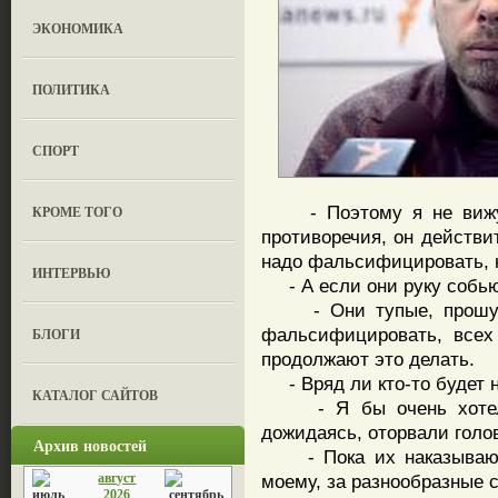
ЭКОНОМИКА
ПОЛИТИКА
СПОРТ
- Поэтому я не вижу зд
КРОМЕ ТОГО
противоречия, он действи
надо фальсифицировать, н
ИНТЕРВЬЮ
- А если они руку собь
- Они тупые, прошу п
фальсифицировать, всех
БЛОГИ
продолжают это делать.
- Вряд ли кто-то будет н
КАТАЛОГ САЙТОВ
- Я бы очень хотел, 
дожидаясь, оторвали голо
Архив новостей
- Пока их наказывают, 
август
моему, за разнообразные 
2026