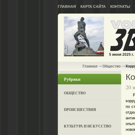
ГЛАВНАЯ
КАРТА САЙТА
КОНТАКТЫ
5 июня 2025 г.
Главная
Общество
Корр
К
Рубрики
20 
ОБЩЕСТВО
Ровн
корр
по с
ПРОИСШЕСТВИЯ
отде
анти
опыт
КУЛЬТУРА И ИСКУССТВО
ново