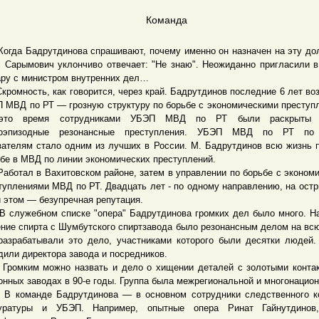
Команда
а Бадрутдинова спрашивают, почему именно он назначен на эту до
 Сарымович уклончиво отвечает: "Не знаю". Неожиданно пригласили 
ару с министром внутренних дел…
мность, как говорится, через край. Бадрутдинов последние 6 лет во
 МВД по РТ — грозную структуру по борьбе с экономическими преступ
это время сотрудниками УБЭП МВД по РТ были раскрыты г
гоэпизодные резонансные преступления. УБЭП МВД по РТ по
зателям стало одним из лучших в России. М. Бадрутдинов всю жизнь 
бе в МВД по линии экономических преступлений.
тал в Вахитовском районе, затем в управлении по борьбе с эконом
туплениями МВД по РТ. Двадцать лет - по одному направлению, на остр
и этом — безупречная репутация.
ужебном списке "опера" Бадрутдинова громких дел было много. Н
ние спирта с Шумбутского спиртзавода было резонансным делом на всю
разрабатывали это дело, участниками которого были десятки людей.
дили директора завода и посредников.
ким можно назвать и дело о хищении деталей с золотыми контак
онных заводах в 90-е годы. Группа была межрегиональной и многонацио
манде Бадрутдинова — в основном сотрудники следственного ко
куратуры и УБЭП. Например, опытные опера Ринат Гайнутдинов