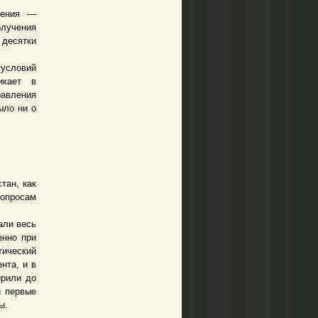
ения —
лучения
 десятки
условий
икает в
равления
ыло ни о
тан, как
опросам
али весь
енно при
тический
нта, и в
ирили до
и первые
ы.