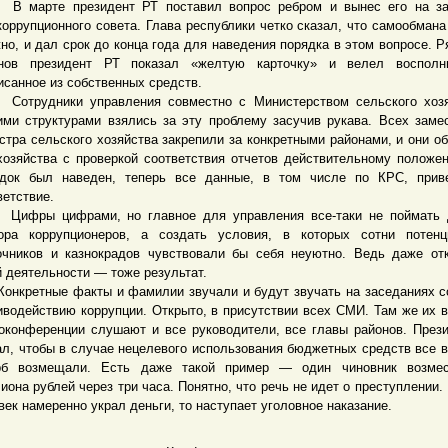
арте президент РТ поставил вопрос ребром и вынес его на за
коррупционного совета. Глава республики четко сказал, что самообмана
но, и дал срок до конца года для наведения порядка в этом вопросе. Р
нов президент РТ показал «желтую карточку» и велел восполн
исанное из собственных средств.
удники управления совместно с Министерством сельского хозя
ими структурами взялись за эту проблему засучив рукава. Всех заме
стра сельского хозяйства закрепили за конкретными районами, и они о
хозяйства с проверкой соответствия отчетов действительному положе
док был наведен, теперь все данные, в том числе по КРС, прив
ветствие.
ы цифрами, но главное для управления все-таки не поймать д
ора коррупционеров, а создать условия, в которых сотни потенц
очников и казнокрадов чувствовали бы себя неуютно. Ведь даже от
й деятельности — тоже результат.
ретные факты и фамилии звучали и будут звучать на заседаниях с
иводействию коррупции. Открыто, в присутствии всех СМИ. Там же их 
оконференции слушают и все руководители, все главы районов. През
ал, чтобы в случае нецелевого использования бюджетных средств все 
б возмещали. Есть даже такой пример — один чиновник возмес
иона рублей через три часа. Понятно, что речь не идет о преступлении. 
век намеренно украл деньги, то наступает уголовное наказание.