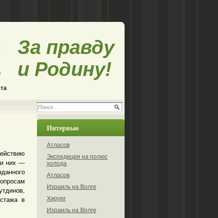
За правду
и Родину!
ета
Интервью
Атласов
действию
Экспедиция на полюс
ди них —
холода
зданного
Атласов
вопросам
Израиль на Волге
утдинов,
Хирург
 стажа в
Израиль на Волге