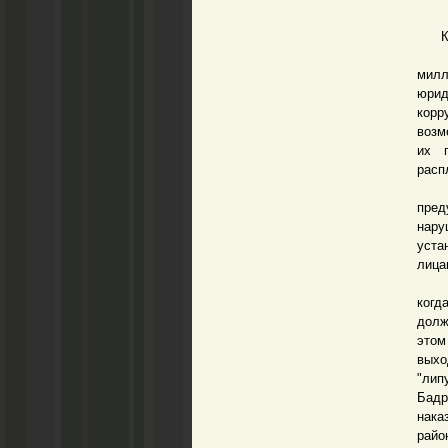
Како
По р
мил
юри
корр
возм
их 
расп
Это
пред
нару
уста
лица
Весь
когд
долж
этом
выхо
"лип
Бадр
нака
райо