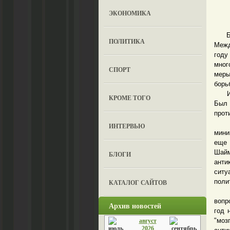
ЭКОНОМИКА
Безу
ПОЛИТИКА
Межд
году
мног
СПОРТ
меры
борь
Изве
КРОМЕ ТОГО
Был 
прот
В Т
ИНТЕРВЬЮ
мини
еще 
Шайм
БЛОГИ
анти
ситу
поли
КАТАЛОГ САЙТОВ
Свое
вопр
Архив новостей
год 
"мо
август
2026