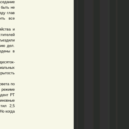
седание
 быть не
яду глав
ить все
йства и
стителей
бъездили
нию дел.
едены в
есяток-
иальных
крытость
овета по
в режиме
идент РТ
виновные
тил 2,5
Но когда