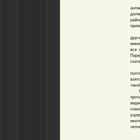
В м
анти
долж
райо
прип
Сотр
друг
мини
все 
Поря
соот
Цифр
полт
взят
тако
Конк
прот
виде
сказ
ущер
милл
чело