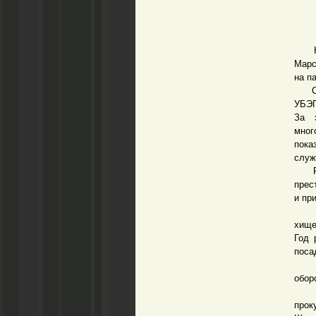
Когд
Марс
на п
Скро
УБЭП
За 
мно
пока
служ
Рабо
прес
и пр
В сл
хище
Год 
поса
Гром
обор
В ко
про