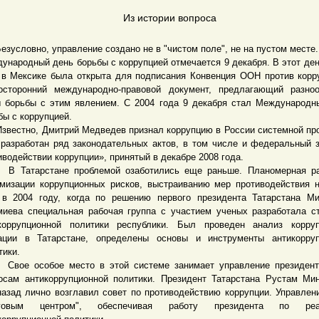
Из истории вопроса
словно, управление создано не в "чистом поле", не на пустом месте.
ународный день борьбы с коррупцией отмечается 9 декабря. В этот ден
 в Мексике была открыта для подписания Конвенция ООН против кор
осторонний международно-правовой документ, предлагающий разно
 борьбы с этим явлением. С 2004 года 9 декабря стал Международ
бы с коррупцией.
стно, Дмитрий Медведев признал коррупцию в России системной пр
разработан ряд законодательных актов, в том числе и федеральный 
иводействии коррупции», принятый в декабре 2008 года.
атарстане проблемой озаботились еще раньше. Планомерная ра
мизации коррупционных рисков, выстраиванию мер противодействия 
в 2004 году, когда по решению первого президента Татарстана М
иева специальная рабочая группа с участием ученых разработала с
коррупционной политики республики. Был проведен анализ корруп
ации в Татарстане, определены основы и инструменты антикорруп
тики.
 особое место в этой системе занимает управление президент
осам антикоррупционной политики. Президент Татарстана Рустам Ми
назад лично возглавил совет по противодействию коррупции. Управлен
зговым центром", обеспечивая работу президента по реа