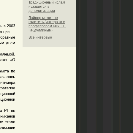
Традиционный ислам
нуждается в
деполитизации
Лайнер может не
взлететь (интервью с
ь в 2003
профессором КФУ Г.Г.
Габдуллиным)
рупции —
образные
Все интервью
ным днем
облемой.
закон «О
бота по
началась
интимера
тратегию
ционной
ционной
а РТ по
нниханов
ие стало
лизации