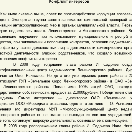
Конфликт интересов
было сказано выше, совет по противодействию коррупции возглав
идент. Экспертная группа совета занимается комплексной проверкой с
изации антикоррупционных мер в органах муниципальной власти. Перв
ерке подверглась власть Лениногорского и Азнакаевского районов. 
езнейшие нарушения при использовании муниципального и республи
ества, при заключении и исполнении контрактов, освоении бюджетных 
е факты участия должностных лиц в деятельности коммерческих орга
естной деятельности близких родственников, что создало возможн
икновения конфликта интересов.
008 году тогдашний глава района И. Садриев созд
гофункциональный центр недвижимости Лениногорского района». Ди
ачается Олег Рычкалов. Но до этого уже администрация района в 2
атизирует ГУП «Земельное бюро Лениногорского района» в ОАО «З
 Лениногорского района». После чего 100% акций ОАО, находя
дарственной собственности, продают за 210000рублей. Победителем ст
ридиан». Самое интересное — директором ОАО «Земельное 
дителем ООО «Меридиан» оказалось одно и то же лицо — О. Рычкало
ачения его директором МУП «Многофункциональный центр недви
ногорского района» он не только не выходит из состава учредителе
е того, организует широкую деятельность, совмещая ее с коммерцией.
008 году распоряжением главы района И. Садриева Наил Нигм
ачается главным врачом Центральной районной больницы Лениног