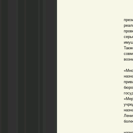
Как 
през
реал
пров
серь
имущ
Такж
совм
возн
В 2
«Мно
назн
прив
бюро
госу
«Ме
учре
назн
Лени
боле
В 2
назн