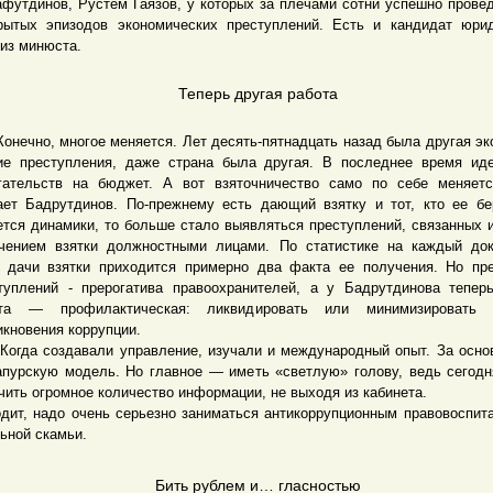
футдинов, Рустем Гаязов, у которых за плечами сотни успешно прове
рытых эпизодов экономических преступлений. Есть и кандидат юри
 из минюста.
Теперь другая работа
чно, многое меняется. Лет десять-пятнадцать назад была другая эк
ие преступления, даже страна была другая. В последнее время ид
гательств на бюджет. А вот взяточничество само по себе меняет
ает Бадрутдинов. По-прежнему есть дающий взятку и тот, кто ее бе
ется динамики, то больше стало выявляться преступлений, связанных 
чением взятки должностными лицами. По статистике на каждый до
 дачи взятки приходится примерно два факта ее получения. Но пр
туплений - прерогатива правоохранителей, а у Бадрутдинова тепер
ота — профилактическая: ликвидировать или минимизировать 
икновения коррупции.
а создавали управление, изучали и международный опыт. За осно
апурскую модель. Но главное — иметь «светлую» голову, ведь сегод
чить огромное количество информации, не выходя из кабинета.
дит, надо очень серьезно заниматься антикоррупционным правовоспит
ьной скамьи.
Бить рублем и… гласностью