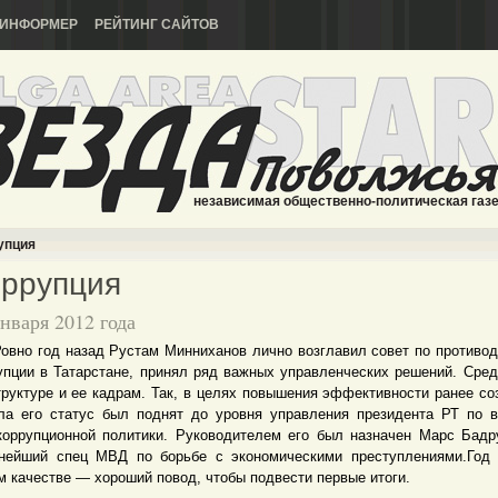
ИНФОРМЕР
РЕЙТИНГ САЙТОВ
независимая общественно-политическая газ
упция
оррупция
января 2012 года
о год назад Рустам Минниханов лично возглавил совет по противо
упции в Татарстане, принял ряд важных управленческих решений. Сре
труктуре и ее кадрам. Так, в целях повышения эффективности ранее со
ла его статус был поднят до уровня управления президента РТ по 
коррупционной политики. Руководителем его был назначен Марс Бадр
нейший спец МВД по борьбе с экономическими преступлениями.Год
м качестве — хороший повод, чтобы подвести первые итоги.