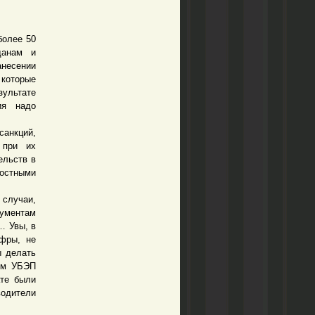
более 50
данам и
несении
 которые
зультате
ия надо
анкций,
 при их
ельств в
ностными
случаи,
кументам
… Увы, в
ифры, не
ы делать
ком УБЭП
ате были
водители