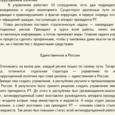
коррупционной политики.
правлении работают 10 сотрудников, есть два подраздел
низационное и отдел мониторинга. Существуют различные пути по
рмации о правонарушениях и фактах коррупции, в первую очередь это
ч обращений граждан, поступающих в аппарат президента РТ.
ва республики поставил стратегическую задачу — ликвидация 
рупционных рисков. Президент в курсе всей работы, лично вн
оставленную информацию, а потом принимает меры. Главная задача уп
е процессы сделать прозрачными, чтобы у чиновника даже мысли не б
ках, ни о баловстве с бюджетными средствами.
Единственное в России
икаясь на вызов дня, каждый регион пошел по своему пути. Татарс
гда, отличился: отдельная структура — управление по в
коррупционной политики при главе региона — единственная в России.
де чем создать управление, в республике изучили и проанализиров
 России. В результате было принято решение создать управление им
рате президента РТ. До этого в республике был организационно-анали
л, антикоррупционный совет возглавлял руководитель аппарата президе
т входили вторые лица министерств и ведомств. А когда отдел расш
вления, а совет возглавил сам президент РТ — членами совета стал
 ведомств. Так резко был повышен статус всей антикоррупционной работ