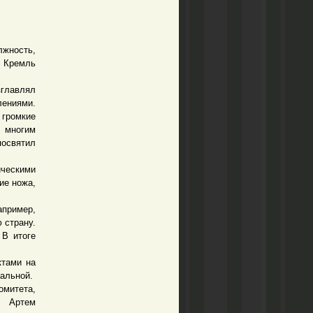
лжность,
в Кремль
зглавлял
лениями.
ромкие
 многим
посвятил
ическими
ие ножа,
апример,
 страну.
 В итоге
тами на
нальной.
митета,
, Артем