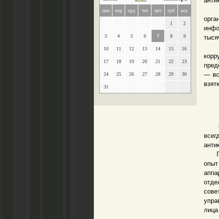
анти
В у
пон
втр
срд
чет
пят
суб
вск
орга
1
2
инфо
3
4
5
6
7
8
9
тыся
Гла
10
11
12
13
14
15
16
кор
17
18
19
20
21
22
23
пред
— вс
24
25
26
27
28
29
30
взят
31
Откл
все
анти
Преж
опыт
аппа
отде
сове
упра
лица