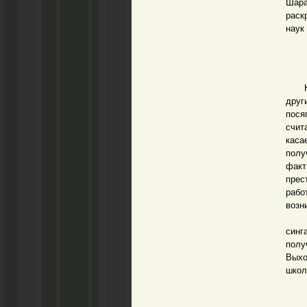
Шара
раск
наук
Коне
друг
пося
счит
каса
полу
факт
прес
раб
возн
Когд
синг
полу
Выхо
школ