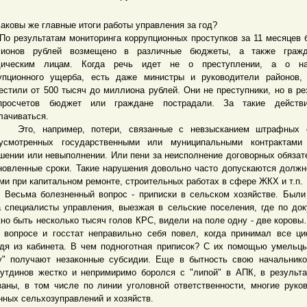
вы же главные итоги работы управления за год?
езультатам мониторинга коррупционных проступков за 11 месяцев 
лионов рублей возмещено в различные бюджеты, а также граж
дическим лицам. Когда речь идет не о преступлении, а о на
упционного ущерба, есть даже министры и руководители районов,
естили от 500 тысяч до миллиона рублей. Они не преступники, но в ре
просчетов бюджет или граждане пострадали. За такие действ
лачиваться.
, например, потери, связанные с невзысканием штрафных с
усмотренных государственными или муниципальными контрактами
шении или невыполнении. Или пени за неисполнение договорных обязат
новленные сроки. Такие нарушения довольно часто допускаются долж
ми при капитальном ремонте, строительных работах в сфере ЖКХ и т.п.
ма болезненный вопрос - приписки в сельском хозяйстве. Были 
а специалисты управления, выезжая в сельские поселения, где по до
но быть несколько тысяч голов КРС, видели на поле одну - две коровы
 вопросе и госстат неправильно себя повел, когда принимал все ц
дя из кабинета. В чем подноготная приписок? С их помощью умельц
у" получают незаконные субсидии. Еще в бытность свою начальни
утдинов жестко и непримиримо боролся с "липой" в АПК, в результ
заны, в том числе по линии уголовной ответственности, многие руко
нных сельхозуправлений и хозяйств.