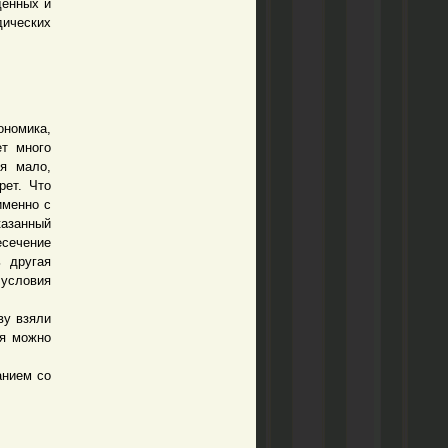
денных и
дических
ономика,
ет много
ся мало,
рет. Что
именно с
казанный
есечение
ь другая
условия
ву взяли
ня можно
анием со