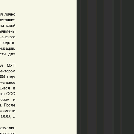
ил лично
остояния
ым такой
Выявлены
канского
средств.
низаций,
ости для
ал МУП
ректором
004 году
емельное
щиеся в
анет ООО
бюро» и
в. После
жимости
й ООО, а
атуллин
орского