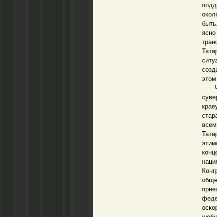
подд
окол
быть
ясн
тран
Тата
ситу
созд
этом
Чита
суве
крае
стар
всем
Тата
этим
конц
наци
Кон
обще
прие
феде
оско
шебу