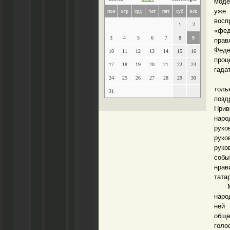
моде
уже
пон
втр
срд
чет
пят
суб
вск
вос
1
2
«фед
3
4
5
6
7
8
9
пра
Феде
10
11
12
13
14
15
16
проц
17
18
19
20
21
22
23
гада
24
25
26
27
28
29
30
Обра
толь
31
поз
Прив
наро
рук
рук
руко
собы
нрав
тата
Можн
наро
ней 
обще
голо