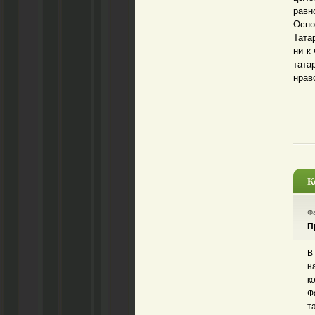
равн
Осно
Тата
ни к
тата
нрав
К
Фа
П
В
н
к
Ф
т