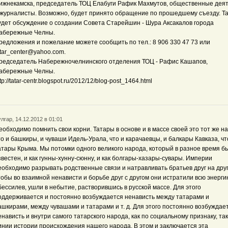
ижнекамска, председатель ТОЦ Елабуги Рафик Махмутов, общественные дея
 журналисты. Возможно, будет принято обращение по прошедшему съезду. Т
удет обсуждение о создании Совета Старейшин - Шура Аксакалов города
абережные Челны.
редложения и пожелание можете сообщить по тел.: 8 906 330 47 73 или
atar_center@yahoo.com.
редседатель Набережночелнинского отделения ТОЦ - Рафис Кашапов,
абережные Челны.
tp://tatar-centr.blogspot.ru/2012/12/blog-post_1464.html
лгар, 14.12.2012 в 01:01
еобходимо помнить свои корни. Татары в основе и в массе своей это тот же на
то и башкиры, и чуваши Идель-Урала, что и карачаевцы, и балкары Кавказа, чт
атары Крыма. Мы потомки одного великого народа, который в разное время б
звестен, и как гунны-хунну-сюнну, и как болгары-хазары-сувары. Империи
еобходимо разрывать родственные связи и натравливать братьев друг на друг
тобы во взаимной ненависти и борьбе друг с другом они истратили всю энерги
бессилев, ушли в небытие, растворившись в русской массе. Для этого
оддерживается и постоянно возбуждается ненависть между татарами и
ашкирами, между чувашами и татарами и т. д. Для этого постоянно возбуждае
енависть и внутри самого татарского народа, как по социальному признаку, так
инии истории происхождения нашего народа. В этом и заключается эта