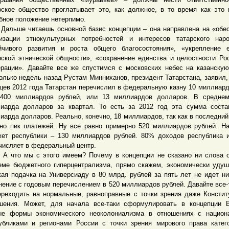
рское общество проглатывает это, как должное, в то время как это 
бное положение нетерпимо.
ше читаешь основной базис концепции – она направлена на «обес
изации этнокультурных потребностей и интересов татарского нар
йчивого развития и роста общего благосостояния», «укрепление 
рской этнической общности», «сохранение единства и целостности Ро
рации». Давайте все же спустимся с московских небес на казанску
олько недель назад Рустам Минниханов, президент Татарстана, заявил, 
цев 2012 года Татарстан перечислил в федеральную казну 10 миллиард
400 миллиардов рублей, или 13 миллиардов долларов. В среднем
иарда долларов за квартал. То есть за 2012 год эта сумма соста
иарда долларов. Реально, конечно, 18 миллиардов, так как в последний
но пик платежей. Ну все равно примерно 520 миллиардов рублей. Н
ет республики – 130 миллиардов рублей. 80% доходов республика 
числяет в федеральный центр.
о мы с этого имеем? Почему в концепции не сказано ни слова о
еме бюджетного гиперцентрализма, прямо скажем, экономически уду
ая подачка на Универсиаду в 80 млрд. рублей за пять лет не идет ни
нение с годовым перечислением в 520 миллиардов рублей. Давайте все-т
ереходить на нормальные, равноправные с точки зрения даже Консти
шения. Может, для начала все-таки сформулировать в концепции 
е формы экономического неоколониализма в отношениях с национ
убликами и регионами России с точки зрения мирового права катег