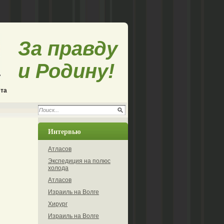
За правду
и Родину!
ета
Интервью
Атласов
Экспедиция на полюс
холода
Атласов
Израиль на Волге
Хирург
Израиль на Волге