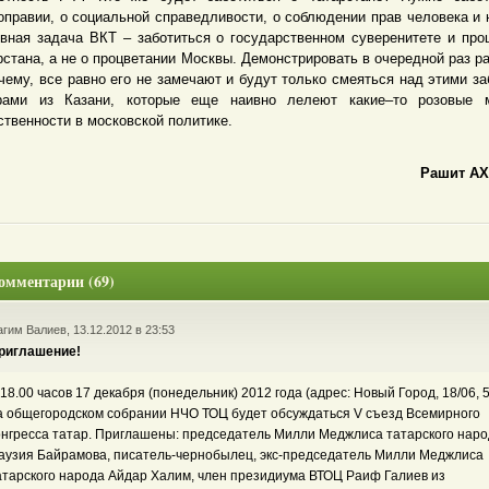
оправии, о социальной справедливости, о соблюдении прав человека и 
вная задача ВКТ – заботиться о государственном суверенитете и про
рстана, а не о процветании Москвы. Демонстрировать в очередной раз р
 чему, все равно его не замечают и будут только смеяться над этими з
рами из Казани, которые еще наивно лелеют какие–то розовые 
ственности в московской политике.
Рашит А
омментарии (69)
гим Валиев, 13.12.2012 в 23:53
риглашение!
 18.00 часов 17 декабря (понедельник) 2012 года (адрес: Новый Город, 18/06, 5
а общегородском собрании НЧО ТОЦ будет обсуждаться V съезд Всемирного
онгресса татар. Приглашены: председатель Милли Меджлиса татарского нар
аузия Байрамова, писатель-чернобылец, экс-председатель Милли Меджлиса
атарского народа Айдар Халим, член президиума ВТОЦ Раиф Галиев из