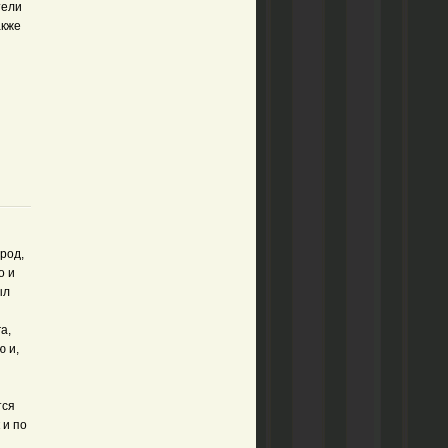
тели
акже
род,
о и
ыл
а,
ю и,
тся
 и по