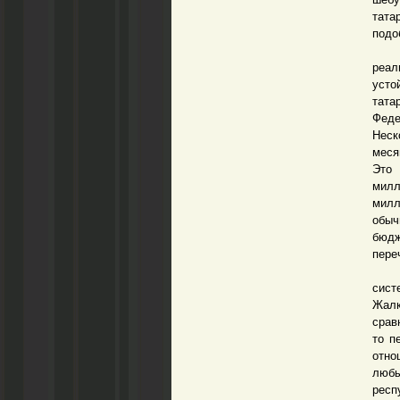
тата
подо
Даль
реал
усто
тата
Феде
Неск
меся
Это 
милл
милл
обыч
бюдж
пере
А чт
сист
Жалк
срав
то п
отно
любы
респ