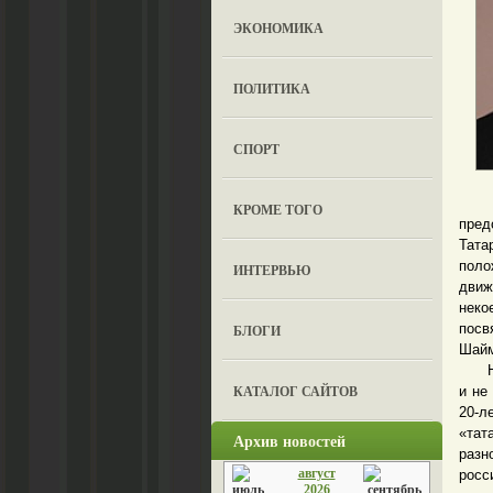
ЭКОНОМИКА
ПОЛИТИКА
СПОРТ
Отш
КРОМЕ ТОГО
пред
Тата
поло
ИНТЕРВЬЮ
движ
неко
посв
БЛОГИ
Шайм
Не с
КАТАЛОГ САЙТОВ
и не
20-л
«тат
Архив новостей
разн
август
росс
2026