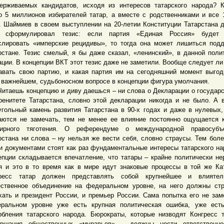
ерживаемых кандидатов, исходя из интересов татарского народа? К
о 5 миллионов избирателей татар, а вместе с родственниками и все 
. Шаймиев в своем выступлении на 20-летии Конституции Татарстана 
о сформулировал тезис: если партия «Единая Россия» будет
слировать «имперские рецидивы», то тогда она может лишиться под
рстане. Тезис смелый, я бы даже сказал, «ленинский», в данной поли
ации. В концепции ВКТ этот тезис даже не заметили. Вообще следует ли
авать свою партию, и какая партия им на сегодняшний момент выго
 важнейшем, судьбоносном вопросе в концепции фигура умолчания.
ешь концепцию и диву даешься – ни слова о Декларации о государ
ренитете Татарстана, словно этой декларации никогда и не было. А 
угольный камень развития Татарстана в 90-х годах и даже в нулевых,
аются не замечать, тем не менее ее влияние постоянно ощущается 
ирного тяготения. О референдуме о международной правосубъе
рстана ни слова – ну нельзя же вести себя, словно страусы. Тем боле
и документами стоят как раз фундаментальные интересы татарского на
епции складывается впечатление, что татары – крайне политически не
я и это в то время как в мире идут знаковые процессы в той же Ка
гресс татар должен представлять собой крупнейшее и влиятел
ственное объединение на федеральном уровне, на него должны ст
хать и президент России, и премьер России. Сама попытка его не зам
ральном уровне уже есть крупная политическая ошибка, уже ест
рбления татарского народа. Бюрократы, которые низводят Конгресс 
ршания общественных «муравьев» – должны нести ответственно