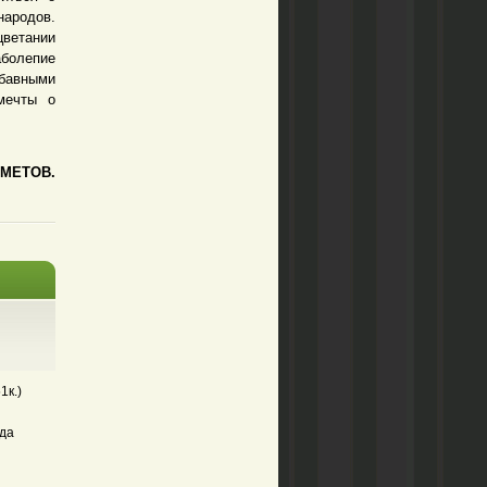
народов.
цветании
аболепие
абавными
мечты о
ХМЕТОВ.
1к.)
ода