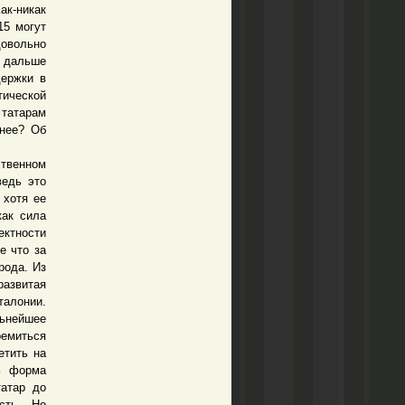
ак-никак
15 могут
довольно
 дальше
держки в
тической
 татарам
днее? Об
ственном
ведь это
 хотя ее
как сила
ктности
е что за
рода. Из
развитая
талонии.
ьнейшее
ремиться
етить на
ь форма
татар до
сть. Но