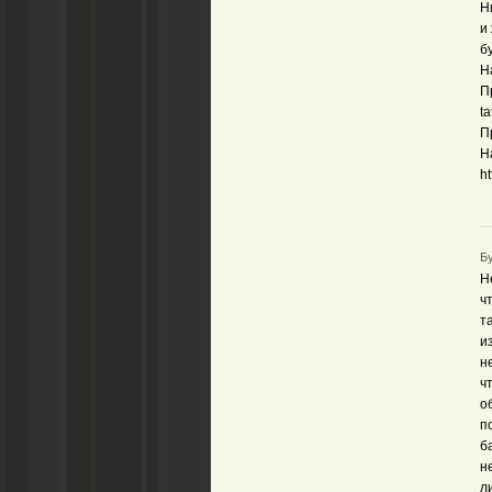
Н
и
б
Н
П
t
П
Н
ht
Бу
Н
ч
т
и
н
ч
о
п
б
н
л