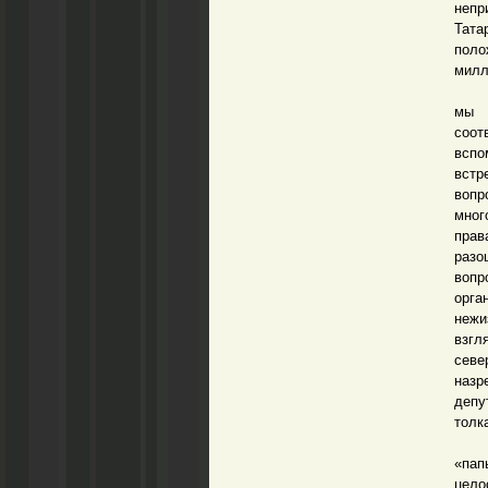
неп
Тата
поло
милл
В св
мы 
соот
вспо
встр
воп
мног
прав
разо
воп
орга
нежи
взгл
севе
назр
депу
толк
Поче
«пап
цело