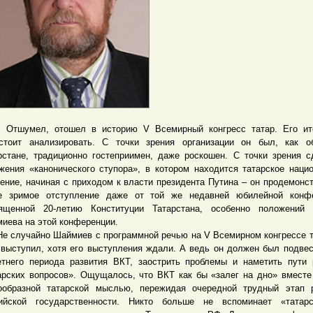
умел, отошел в историю V Всемирный конгресс татар. Его ит
стоит анализировать. С точки зрения организации он был, как о
рстане, традиционно гостеприимен, даже роскошен. С точки зрения с
жения «канонического ступора», в котором находится татарское наци
ение, начиная с приходом к власти президента Путина – он продемонс
е зримое отступление даже от той же недавней юбилейной конфе
ященной 20-летию Конституции Татарстана, особенно положений 
иева на этой конференции.
лучайно Шаймиев с программной речью на V Всемирном конгрессе т
 выступил, хотя его выступления ждали. А ведь он должен был подвес
етнего периода развития ВКТ, заострить проблемы и наметить пути
арских вопросов». Ощущалось, что ВКТ как бы «залег на дно» вместе
ообразной татарской мыслью, пережидая очередной трудный этап 
ийской государственности. Никто больше не вспоминает «татарс