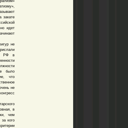
ерализм»
тизму»,
азывают
а закате
сийской
вно идет
начинают
игур не
прислали
та РФ в
ленности
лжности
Не было
ие, что
ственное
очень не
конгресс
тарского
овная, в
ки, чем
 за кого
критерии