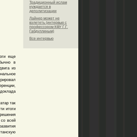
Традиционный ислам
нуждается в
деполитизации
Лайнер может не
взлететь (интервью с
профессором КФУ Г.Г.
Габдуллиным)
Все интервью
оги еще
бычно в
двига из
ональное
трировал
ренции,
доклада
атар так
ти итоги
 решения
 со всей
развития
танскую