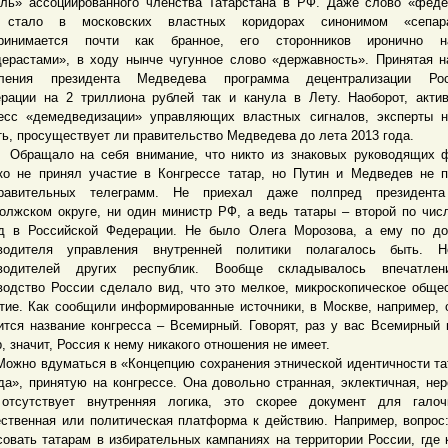
ль» ассоциированного членства Татарстана в РФ. Даже слово «фед
 стало в московских властных коридорах синонимом «сепара
принимается почти как бранное, его сторонников иронично н
ерастами», в ходу нынче чугунное слово «державность». Принятая н
вления президента Медведева программа децентрализации Рос
рации на 2 триллиона рублей так и канула в Лету. Наоборот, акти
есс «демедведизации» управляющих властных сигналов, эксперты 
ть, просуществует ли правительство Медведева до лета 2013 года.
щало на себя внимание, что никто из знаковых руководящих ф
ко не принял участие в Конгрессе татар, но Путин и Медведев не 
дравительных телеграмм. Не приехал даже полпред президен
олжском округе, ни один министр РФ, а ведь татары – второй по чис
д в Российской Федерации. Не было Олега Морозова, а ему по до
оводителя управления внутренней политики полагалось быть. 
оводителей других республик. Вообще складывалось впечатлен
водство России сделало вид, что это мелкое, микроскопическое обще
тие. Как сообщили информированные источники, в Москве, например, 
ится название конгресса – Всемирный. Говорят, раз у вас Всемирный 
р, значит, Россия к нему никакого отношения не имеет.
о вдуматься в «Концепцию сохранения этнической идентичности та
да», принятую на конгрессе. Она довольно странная, эклектичная, нер
отсутствует внутренняя логика, это скорее документ для галоч
ственная или политическая платформа к действию. Например, вопрос:
совать татарам в избирательных кампаниях на территории России, где 