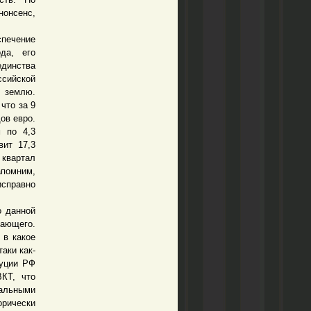
нонсенс,
печение
ода, его
единства
ссийской
ю землю.
что за 9
ов евро.
 по 4,3
вит 17,3
 квартал
апомним,
исправно
 данной
шающего.
 в какое
аки как-
туции РФ
ВКТ, что
альными
орически