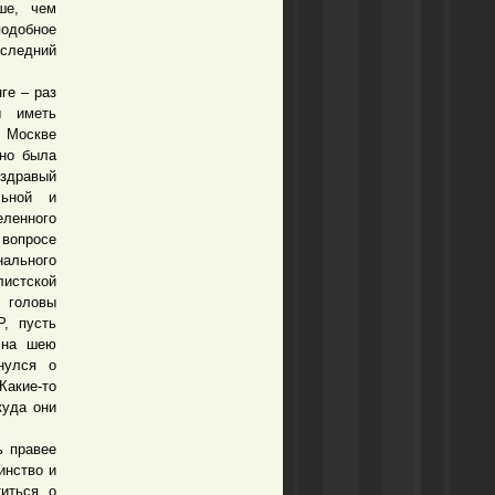
ше, чем
одобное
оследний
ге – раз
ы иметь
 Москве
вно была
 здравый
льной и
еленного
 вопросе
ального
истской
 головы
, пусть
 на шею
нулся о
Какие-то
куда они
 правее
инство и
иться о