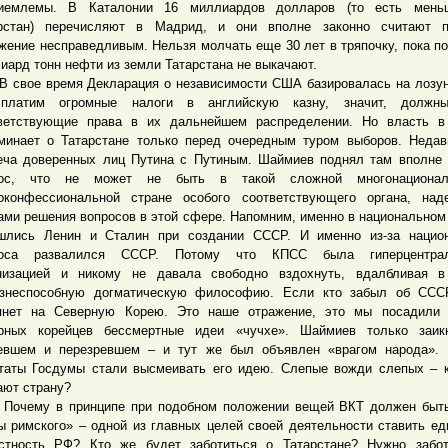
риемлемы. В Каталонии 16 миллиардов долларов (то есть мень
рстан) перечисляют в Мадрид, и они вполне законно считают п
жение несправедливым. Нельзя молчать еще 30 лет в тряпочку, пока п
иард тонн нефти из земли Татарстана не выкачают.
ое время Декларация о независимости США базировалась на лозун
платим огромные налоги в английскую казну, значит, должн
ветствующие права в их дальнейшем распределении. Но власть в
минает о Татарстане только перед очередным туром выборов. Неда
еча доверенных лиц Путина с Путиным. Шаймиев поднял там вполне
рос, что не может не быть в такой сложной многонациона
оконфессиональной стране особого соответствующего органа, над
ами решения вопросов в этой сфере. Напомним, именно в национальном
шлись Ленин и Сталин при создании СССР. И именно из-за национ
роса развалился СССР. Потому что КПСС была гиперцентрал
низацией и никому не давала свободно вздохнуть, вдалбливая в
знеспособную догматическую философию. Если кто забыл об СССР
янет на Северную Корею. Это наше отражение, это мы посадили
рных корейцев бессмертные идеи «чучхе». Шаймиев только заик
евшем и перезревшем – и тут же был объявлен «врагом народа». 
таты Госдумы стали высмеивать его идею. Слепые вожди слепых – 
ают страну?
му в принципе при подобном положении вещей ВКТ должен быть
ы римского» – одной из главных целей своей деятельности ставить ед
стность РФ? Кто же будет заботиться о Татарстане? Нужно забот