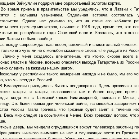
рощание Зайнуллин подарил мне обработанный золотом кортик.
ремя приема в правительстве мы убедились, что в Латвии к Тат
осятся с большим уважением. Отдельная встреча состоялась 
ительства. Однако нас удивило то, что на стене его кабинета р
реты всех премьер-министров, начиная с 1918 года, кроме тех, кто во
ительство республики в годы Советской власти. Казалось, что этого п
рии Латвии не было вообще.
всюду сопровождал наш посол, вежливый и внимательный человек.
 только его чуть ли не с мольбой сказанные слова: «Не уходите из Росси
о у меня создалось впечатление, что кто-то, скорее всего в
онах власти в Москве, всерьез опасается выхода Татарстана из России
чено следить за каждым нашим шагом.
ольку у республики такого намерения никогда и не было, мы его ус
ав, что мы всегда с Россией.
лоруссии приходилось бывать неоднократно. Здесь проживают и п
вские татары, и татары, оказавшиеся там в более позднее время
жды, когда мы с Таэминой-ханым Биктимировой, приехав в Минск,
иницу. Это были первые дни чеченской войны, начавшейся заверением 
стра России Павла Грачева, что Грозный будет занят в течение не
в. Весь мир следил за событиями в Чечне. Всех тревожил вопрос, что 
ше.
ыв дверь, мы увидели сгрудившихся вокруг телевизора работниц го
бращавших никакого внимания на нас и слушающих вести из Грозного
г на экране появляется Дудаев. Женщины все в один голос ахнули