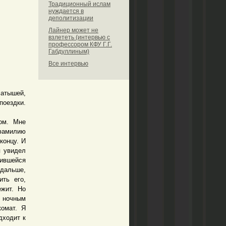
Традиционный ислам
нуждается в
деполитизации
Лайнер может не
взлететь (интервью с
профессором КФУ Г.Г.
Габдуллиным)
Все интервью
атышей,
поездки.
ом. Мне
 фамилию
концу. И
я увидел
жившейся
дальше,
ть его,
ежит. Но
я ночным
комат. Я
дходит к