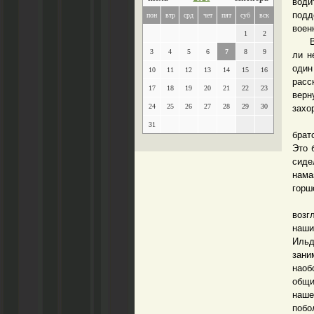
води
подд
пон
втр
срд
чет
пят
суб
вск
воен
1
2
Вижу
3
4
5
6
7
8
9
ли н
один
10
11
12
13
14
15
16
расс
17
18
19
20
21
22
23
верн
24
25
26
27
28
29
30
захо
В 19
31
брат
Это 
сиде
нама
горш
Вот 
возг
наши
Ильд
зани
наоб
общи
наше
побо