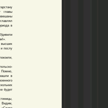
арстану
у главы
азвешаны
зглавлял
ериода в
 Удивили
и!».
 высших
 и послу
покоили,
ольско-
. Помню,
 зашли в
военного
скольких
же будет
стиницы,
. Видим,
: «Слава