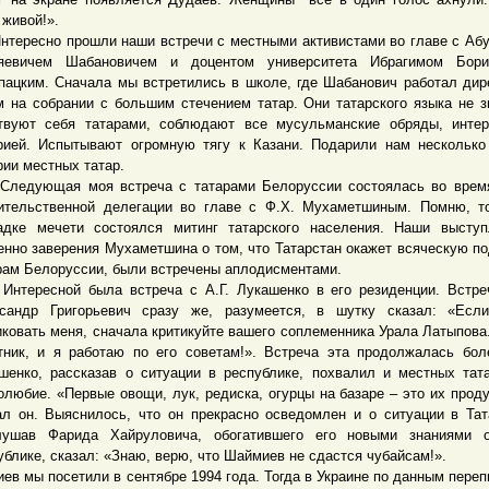
, живой!».
ресно прошли наши встречи с местными активистами во главе с Аб
яевичем Шабановичем и доцентом университета Ибрагимом Бори
пацким. Сначала мы встретились в школе, где Шабанович работал дир
м на собрании с большим стечением татар. Они татарского языка не з
твуют себя татарами, соблюдают все мусульманские обряды, инте
рией. Испытывают огромную тягу к Казани. Подарили нам несколько
рии местных татар.
ующая моя встреча с татарами Белоруссии состоялась во время
ительственной делегации во главе с Ф.Х. Мухаметшиным. Помню, т
адке мечети состоялся митинг татарского населения. Наши высту
енно заверения Мухаметшина о том, что Татарстан окажет всяческую п
рам Белоруссии, были встречены аплодисментами.
ресной была встреча с А.Г. Лукашенко в его резиденции. Встреч
сандр Григорьевич сразу же, разумеется, в шутку сказал: «Если
иковать меня, сначала критикуйте вашего соплеменника Урала Латыпова
тник, и я работаю по его советам!». Встреча эта продолжалась бол
шенко, рассказав о ситуации в республике, похвалил и местных тат
олюбие. «Первые овощи, лук, редиска, огурцы на базаре – это их проду
ал он. Выяснилось, что он прекрасно осведомлен и о ситуации в Тат
ушав Фарида Хайруловича, обогатившего его новыми знаниями 
ублике, сказал: «Знаю, верю, что Шаймиев не сдастся чубайсам!».
 мы посетили в сентябре 1994 года. Тогда в Украине по данным переп