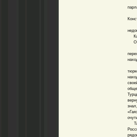
Спи
парл
Блок
Конс
Ест
недо
Как 
О вз
Спи
пере
нахо
В с
тюрк
нахо
свое
обще
Турц
верн
знал
«Гая
очут
Так 
Росс
рядо