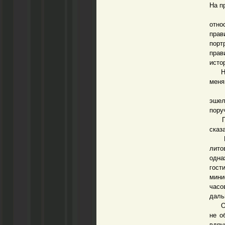
На п
Во в
отн
прав
порт
прав
исто
Нас 
меня
Личн
эшел
пору
Поск
сказ
В Бе
лито
одна
гост
мини
часо
даль
Откр
не о
вдру