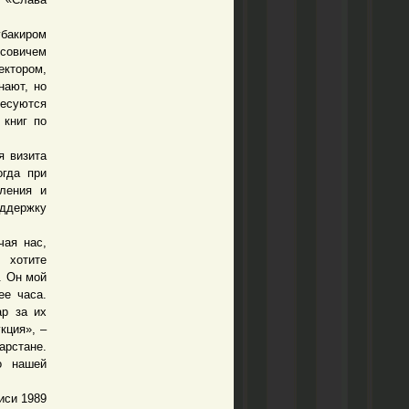
убакиром
совичем
ектором,
нают, но
ресуются
 книг по
 визита
огда при
пления и
оддержку
ая нас,
 хотите
. Он мой
ее часа.
ар за их
кция», –
арстане.
о нашей
иси 1989