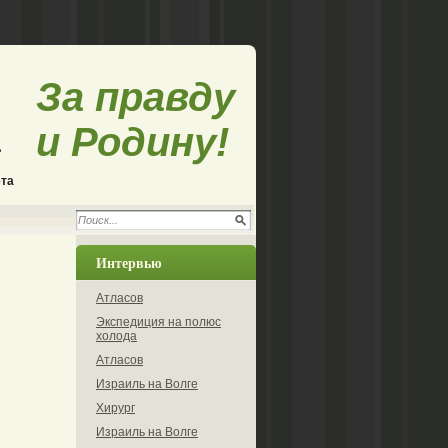
За правду
и Родину!
ета
Интервью
Атласов
Экспедиция на полюс
холода
Атласов
Израиль на Волге
Хирург
Израиль на Волге