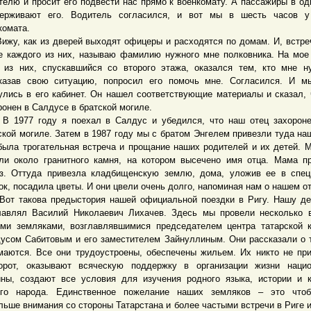
телю и просит его подвести нас прямо к военкомату. А пассажиры в од
ерживают его. Водитель согласился, и вот мы в шесть часов у
комата.
, как из дверей выходят офицеры и расходятся по домам. И, встре
е каждого из них, называю фамилию нужного мне полковника. На мое
 из них, спускавшийся со второго этажа, оказался тем, кто мне н
казав свою ситуацию, попросил его помочь мне. Согласился. И м
улись в его кабинет. Он нашел соответствующие материалы и сказал, 
ронен в Салдусе в братской могиле.
77 году я поехал в Салдус и убедился, что наш отец захороне
ской могиле. Затем в 1987 году мы с братом Энгелем привезли туда на
была трогательная встреча и прощание наших родителей и их детей. 
ли около гранитного камня, на котором высечено имя отца. Мама п
з. Оттуда привезла кладбищенскую землю, дома, уложив ее в спе
ок, посадила цветы. И они цвели очень долго, напоминая нам о нашем от
такова предыстория нашей официальной поездки в Ригу. Нашу де
лавлял Василий Николаевич Лихачев. Здесь мы провели несколько 
ми земляками, возглавлявшимися председателем центра татарской 
усом Сабитовым и его заместителем Зайнуллиным. Они рассказали о 
маются. Все они трудоустроены, обеспечены жильем. Их никто не при
орот, оказывают всяческую поддержку в организации жизни нацио
ны, создают все условия для изучения родного языка, истории и 
го народа. Единственное пожелание наших земляков – это что
льше внимания со стороны Татарстана и более частыми встречи в Риге и