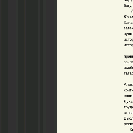
богу
Инте
Юхъ
Кана
зате
чувс
исто
исто
След
прав
закл
особ
тата
Инте
Алек
крит
сове
Лука
труд
сказ
Высл
респ
Киев