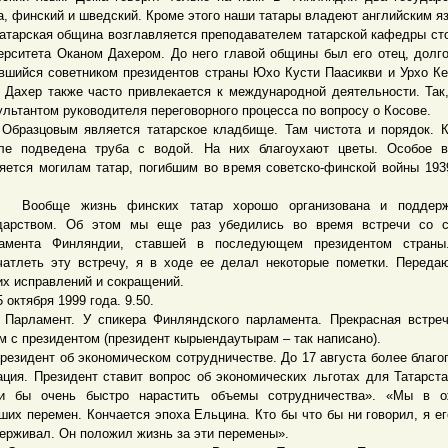
а, финский и шведский. Кроме этого наши татары владеют английским я
рская община возглавляется преподавателем татарской кафедры ст
ерситета Оканом Дахером. До него главой общины был его отец, долг
вшийся советником президентов страны Юхо Кусти Паасикви и Урхо Ке
 Дахер также часто привлекается к международной деятельности. Так
ультантом руководителя переговорного процесса по вопросу о Косове.
зцовым является татарское кладбище. Там чистота и порядок. К
ле подведена труба с водой. На них благоухают цветы. Особое в
яется могилам татар, погибшим во время советско-финской войны 193
бще жизнь финских татар хорошо организована и поддерж
дарством. Об этом мы еще раз убедились во время встречи со с
амента Финляндии, ставшей в последующем президентом страны
чатлеть эту встречу, я в ходе ее делал некоторые пометки. Переда
их исправлений и сокращений.
ктября 1999 года. 9.50.
амент. У спикера Финляндского парламента. Прекрасная встреч
м с президентом (президент кырыендаутырам – так написано).
идент об экономическом сотрудничестве. До 17 августа более благо
ация. Президент ставит вопрос об экономических льготах для Татарст
и бы очень быстро нарастить объемы сотрудничества». «Мы в о
ших перемен. Кончается эпоха Ельцина. Кто бы что бы ни говорил, я ег
ерживал. Он положил жизнь за эти перемены».