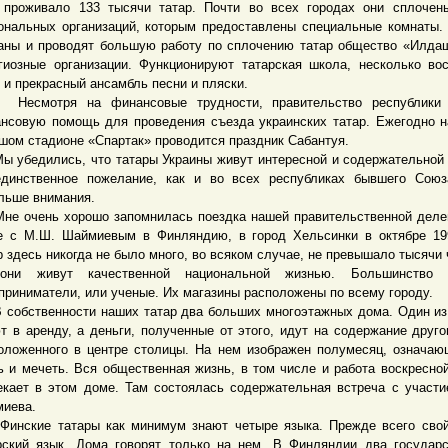
 проживало 133 тысячи татар. Почти во всех городах они сплочен
ональных организаций, которым предоставлены специальные комнаты.
аны и проводят большую работу по сплочению татар общество «Илда
гиозные организации. Функционируют татарская школа, несколько во
 и прекрасный ансамбль песни и пляски.
мотря на финансовые трудности, правительство республики 
нсовую помощь для проведения съезда украинских татар. Ежегодно 
шом стадионе «Спартак» проводится праздник Сабантуя.
бедились, что татары Украины живут интересной и содержательной
динственное пожелание, как и во всех республиках бывшего Союз
льше внимания.
очень хорошо запомнилась поездка нашей правительственной деле
е с М.Ш. Шаймиевым в Финляндию, в город Хельсинки в октябре 19
р здесь никогда не было много, во всяком случае, не превышало тысячи 
они живут качественной национальной жизнью. Большинство
приниматели, или ученые. Их магазины расположены по всему городу.
бственности наших татар два больших многоэтажных дома. Один из
т в аренду, а деньги, полученные от этого, идут на содержание друго
оложенного в центре столицы. На нем изображен полумесяц, означаю
ь и мечеть. Вся общественная жизнь, в том числе и работа воскресно
екает в этом доме. Там состоялась содержательная встреча с участ
иева.
кие татары как минимум знают четыре языка. Прежде всего свой
рский язык. Дома говорят только на нем. В Финляндии два государ