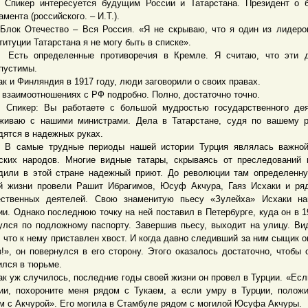
кер интересуется будущим России и Татарстана. Президент о 
амента (российского. – И.Т.).
 Отечество – Вся Россия. «Я не скрываю, что я один из лидеров
титуции Татарстана я не могу быть в списке».
ь определенные противоречия в Кремле. Я считаю, что эти д
пустимы.
и Финляндия в 1917 году, люди заговорили о своих правах.
аимоотношениях с РФ подробно. Полно, достаточно точно.
кер: Вы работаете с большой мудростью государственного дея
живаю с нашими министрами. Дела в Татарстане, судя по вашему р
дятся в надежных руках.
амые трудные периоды нашей истории Турция являлась важной
ских народов. Многие видные татары, скрываясь от преследований 
дили в этой стране надежный приют. До революции там определенн
й жизни провели Рашит Ибрагимов, Юсуф Акчура, Гаяз Исхаки и ря
ственных деятелей. Свою знаменитую пьесу «Зулейха» Исхаки на
ии. Однако последнюю точку на ней поставил в Петербурге, куда он в 1
улся по подложному паспорту. Завершив пьесу, выходит на улицу. Ви
, что к нему приставлен хвост. И когда давно следивший за ним сыщик о
з!», он повернулся в его сторону. Этого оказалось достаточно, чтобы 
ился в тюрьме.
уж случилось, последние годы своей жизни он провел в Турции. «Есл
ии, похороните меня рядом с Тукаем, а если умру в Турции, полож
м с Акчурой». Его могила в Стамбуле рядом с могилой Юсуфа Акчуры.