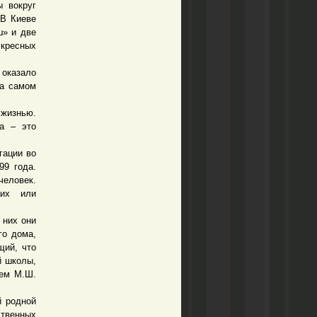
ы вокруг
 В Киеве
ш» и две
скресных
оказало
на самом
 жизнью.
а – это
гации во
99 года.
человек.
 их или
 них они
го дома,
щий, что
й школы,
ием М.Ш.
 родной
ственных