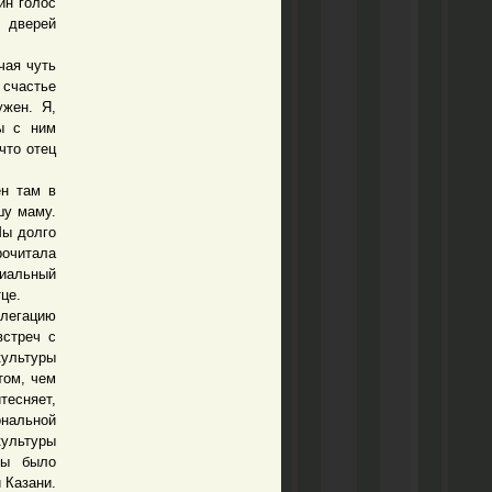
ин голос
 дверей
чая чуть
 счастье
ужен. Я,
ы с ним
что отец
н там в
шу маму.
Мы долго
рочитала
циальный
це.
легацию
встреч с
культуры
том, чем
тесняет,
нальной
культуры
бы было
 Казани.