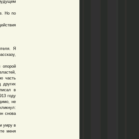
будущем
. Но по
ействия
теля. Я
ассказу,
 опорой
властей,
ую часть
д других
писал в
913 году
димо, не
кликнул:
он снова
и умру в
ите меня