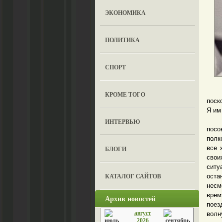
ЭКОНОМИКА
ПОЛИТИКА
СПОРТ
Пото
КРОМЕ ТОГО
поск
Я им
Но 
ИНТЕРВЬЮ
посо
полк
все 
БЛОГИ
свои
ситу
КАТАЛОГ САЙТОВ
оста
несм
врем
Архив новостей
поез
август
волн
2026