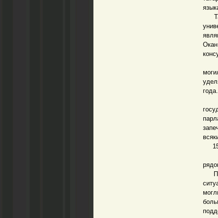
язык
Тата
унив
явля
Окан
конс
Обра
моги
удел
года.
Воо
госу
парл
запе
всяк
15 о
Парл
рядо
През
ситу
могл
боль
подд