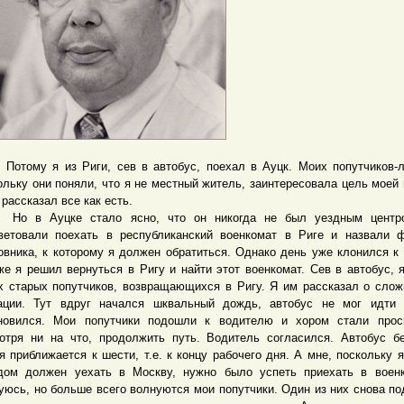
му я из Риги, сев в автобус, поехал в Ауцк. Моих попутчиков-л
ольку они поняли, что я не местный житель, заинтересовала цель моей 
 рассказал все как есть.
в Ауцке стало ясно, что он никогда не был уездным центр
ветовали поехать в республиканский военкомат в Риге и назвали
овника, к которому я должен обратиться. Однако день уже клонился к 
же я решил вернуться в Ригу и найти этот военкомат. Сев в автобус, 
х старых попутчиков, возвращающихся в Ригу. Я им рассказал о сло
ации. Тут вдруг начался шквальный дождь, автобус не мог идти 
новился. Мои попутчики подошли к водителю и хором стали проси
отря ни на что, продолжить путь. Водитель согласился. Автобус б
я приближается к шести, т.е. к концу рабочего дня. А мне, поскольку 
дом должен уехать в Москву, нужно было успеть приехать в воен
уюсь, но больше всего волнуются мои попутчики. Один из них снова по