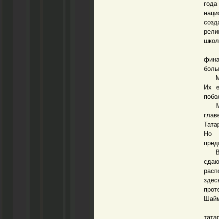
года
наци
созд
рели
школ
Нес
фина
боль
Мы у
Их е
побо
Мне 
глав
Тата
Но 
пред
В со
сдаю
расп
здес
прот
Шайм
Финс
тата