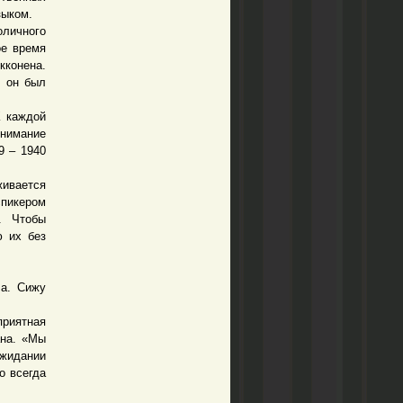
зыком.
оличного
ое время
кконена.
, он был
 каждой
нимание
9 – 1940
ивается
пикером
. Чтобы
ю их без
а. Сижу
приятная
ана. «Мы
жидании
о всегда