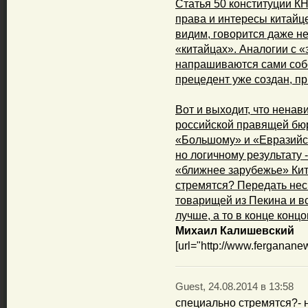
Статья 50 конституции К
права и интересы китайц
видим, говорится даже не
«китайцах». Аналогии с «
напрашиваются сами соб
прецедент уже создан, п
Вот и выходит, что ненав
российской правящей бю
«Большому» и «Евразийс
но логичному результату
«ближнее зарубежье» Кита
стремятся? Передать нес
товарищей из Пекина и вс
лучше, а то в конце конц
Михаил Калишевский
[url="http://www.ferganane
Guest, 24.08.2014 в 13:58
специально стремятся?- н