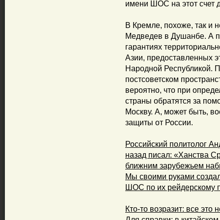
имени ШОС на этот счет 
В Кремле, похоже, так и н
Медведев в Душанбе. А п
гарантиях территориальн
Азии, предоставленных эт
Народной Республикой. П
постсоветском пространст
вероятно, что при опред
страны обратятся за пом
Москву. А, может быть, в
защиты от России.
Российский политолог Ан
назад писал: «Ханства С
ближним зарубежьем наб
Мы своими руками созда
ШОС по их рейдерскому 
Кто-то возразит: все это
Для справки: в китайском