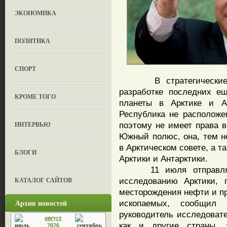
ЭКОНОМИКА
ПОЛИТИКА
СПОРТ
В стратегические на
разработке последних е
КРОМЕ ТОГО
планеты в Арктике и Ан
Республика не расположе
ИНТЕРВЬЮ
поэтому не имеет права 
Южный полюс, она, тем н
в Арктическом совете, а т
БЛОГИ
Арктики и Антарктики.
11 июля отправляетс
КАТАЛОГ САЙТОВ
исследованию Арктики, 
месторождения нефти и пр
Архив новостей
ископаемых, сообщил 
руководитель исследовате
август
как и другие страны, 
2026