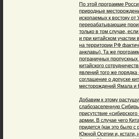
По этой программе Росси
природные месторождени
ископаемых к востоку от 
перерабатывающие произв
только в том случае, есл
и при китайском участии 
на территории РФ фактич
анклавы). Та же програм
пограничных пропускных 
китайского сотрудничеств
явлений того же порядка 
соглашение о допуске ки
месторождений Ямала и 
Добавим к этому растущу
слабозаселенную Сибирь 
присутствие «сибирского
армии. В случае чего Кит
придется (как это было с
Южной Осетии и, кстати, 