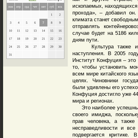
ископаемых, находящихся 
пон
втр
срд
чет
пят
суб
вск
прохода», – добавил он.
1
2
климата станет свободным
3
4
5
6
7
8
9
отправлять контейнеров
10
11
12
13
14
15
16
случае будет на 5186 кил
дням пути.
17
18
19
20
21
22
23
Культура также испол
24
25
26
27
28
29
30
наступления. В 2005 го
31
Институт Конфуция – это 
то, чтобы установить мо
всем мире китайского язы
целях. Чиновники госуд
были удивлены его успехо
Конфуция достигло уже 44
мира и регионах.
Это наиболее успешный 
своего имиджа, посколь
прав человека, а также
несправедливости и все
подвергается критике. 