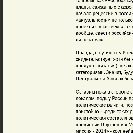
то время как «Роснефть»
планы, связанные с аэро
начало рецессии в росси
«актуальности» не тольк
проекты с участием «Газ
вообще, свести российск
ли не к нулю.
Правда, в путинском Крем
свидетельствует хотя бы
продукты питания), не л
категориями. Значит, буд
Центральной Азии любым
Оставим пока в стороне 
лекалам, ведь у России 
политические рычаги, по
пристойно. Среди таких р
политическая составляющ
провинции Внутренняя М
миссия - 2014» - крупней