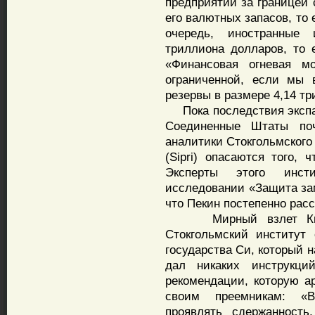
предприятий за границей 
его валютных запасов, то
очередь, иностранные
триллиона долларов, то 
«Финансовая огневая м
ограниченной, если мы
резервы в размере 4,14 тр
Пока последствия экспан
Соединенные Штаты поч
аналитики Стокгольмского
(Sipri) опасаются того, 
Эксперты этого инст
исследовании «Защита зам
что Пекин постепенно рас
Мирный взлет Китая 
Стокгольмский институт
государства Си, который н
дал никаких инструкци
рекомендации, которую а
своим преемникам: «В
проявлять сдержанность