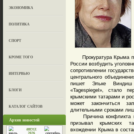
ЭКОНОМИКА
ПОЛИТИКА
СПОРТ
Прокуратура Крыма потр
КРОМЕ ТОГО
России возбудить уголовн
сопротивлении государст
ИНТЕРВЬЮ
центрального объединения
пишет Эльке Виндиш
«Tagespiegel», стало 
БЛОГИ
крымскими татарами и рос
может закончиться з
КАТАЛОГ САЙТОВ
длительными сроками лиш
Причина конфликта кро
Архив новостей
призывал крымских та
август
вхождении Крыма в соста
2026