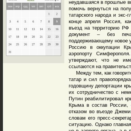
неудавшаяся в прошлые вы
пон
втр
срд
чет
пят
суб
вск
помочь вернуться на пол
татарского народа и экс
1
2
конце апреля Россия, ка
3
4
5
6
7
8
9
въезд на территорию РФ 
10
11
12
13
14
15
16
документ – без печ
17
18
19
20
21
22
23
поддерживающему новое у
24
25
26
27
28
29
30
Россию в оккупации Кр
31
аэропорту Симферополя
утверждают, что не им
ссылаются на правительс
Между тем, как говоритс
татар и сил правопорядка
годовщину депортации кр
их сотрудничество с нем
Путин реабилитировал кр
Крыма в состав России, 
отказом во въезде Джеми
словам его пресс-секрет
ситуацию. Однако главная
не в запрете органа, а в