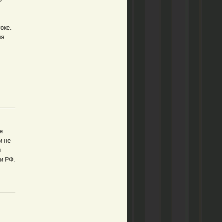
оке.
ия
я
и не
я
и РФ.