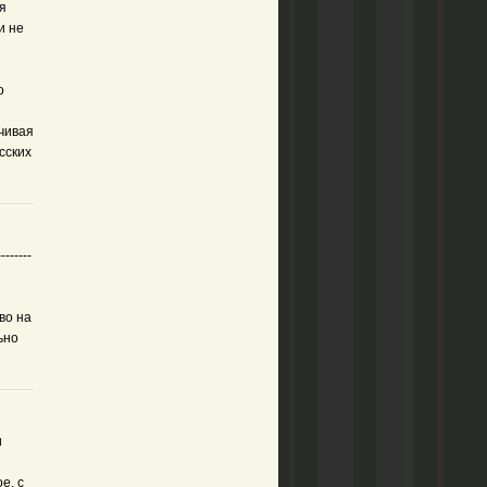
я
и не
о
чивая
сских
-----
во на
ьно
и
е, с