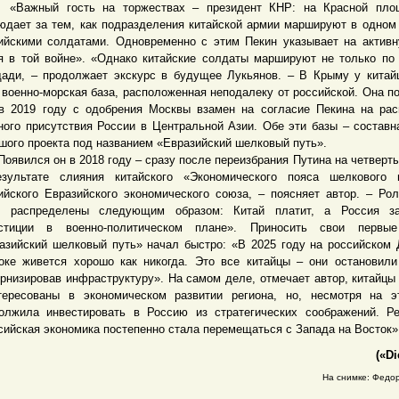
жный гость на торжествах – президент КНР: на Красной пло
юдает за тем, как подразделения китайской армии маршируют в одном
ийскими солдатами. Одновременно с этим Пекин указывает на актив
я в той войне». «Однако китайские солдаты маршируют не только по
ади, – продолжает экскурс в будущее Лукьянов. – В Крыму у китай
 военно-морская база, расположенная неподалеку от российской. Она п
в 2019 году с одобрения Москвы взамен на согласие Пекина на ра
ного присутствия России в Центральной Азии. Обе эти базы – составн
шого проекта под названием «Евразийский шелковый путь».
вился он в 2018 году – сразу после переизбрания Путина на четверты
зультате слияния китайского «Экономического пояса шелкового 
ийского Евразийского экономического союза, – поясняет автор. – Ро
и распределены следующим образом: Китай платит, а Россия з
естиции в военно-политическом плане». Приносить свои первы
азийский шелковый путь» начал быстро: «В 2025 году на российском
оке живется хорошо как никогда. Это все китайцы – они остановили
рнизировав инфраструктуру». На самом деле, отмечает автор, китайцы
тересованы в экономическом развитии региона, но, несмотря на 
олжила инвестировать в Россию из стратегических соображений. Ре
сийская экономика постепенно стала перемещаться с Запада на Восток
(«Di
На снимке: Федор