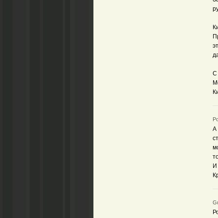
р
К
П
э
д
С
М
К
Ро
А
с
м
т
И
К
Gu
Р