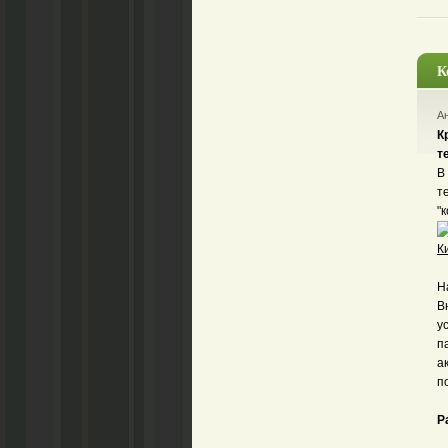
К
Ан
К
т
В
т
"
К
Н
В
у
п
а
п
Р