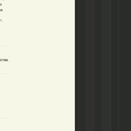
з
на
"-
ства.