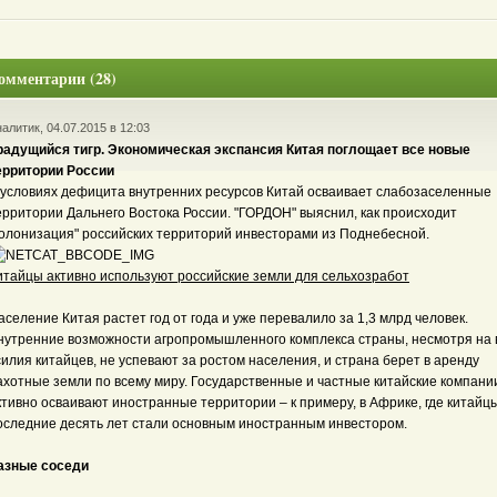
омментарии (28)
алитик, 04.07.2015 в 12:03
радущийся тигр. Экономическая экспансия Китая поглощает все новые
ерритории России
 условиях дефицита внутренних ресурсов Китай осваивает слабозаселенные
ерритории Дальнего Востока России. "ГОРДОН" выяснил, как происходит
колонизация" российских территорий инвесторами из Поднебесной.
итайцы активно используют российские земли для сельхозработ
аселение Китая растет год от года и уже перевалило за 1,3 млрд человек.
нутренние возможности агропромышленного комплекса страны, несмотря на 
силия китайцев, не успевают за ростом населения, и страна берет в аренду
ахотные земли по всему миру. Государственные и частные китайские компани
ктивно осваивают иностранные территории – к примеру, в Африке, где китайц
оследние десять лет стали основным иностранным инвестором.
азные соседи