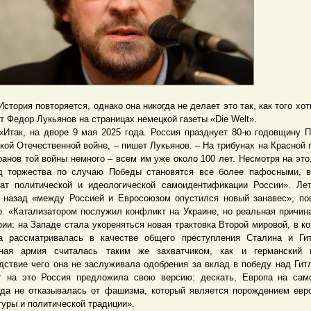
ория повторяется, однако она никогда не делает это так, как того хот
т Федор Лукьянов на страницах немецкой газеты «Die Welt».
к, на дворе 9 мая 2025 года. Россия празднует 80-ю годовщину 
кой Отечественной войне, – пишет Лукьянов. – На трибунах на Красной
ранов той войны немного – всем им уже около 100 лет. Несмотря на это,
д торжества по случаю Победы становятся все более пафосными, 
ат политической и идеологической самоидентификации России». Ле
 назад «между Россией и Евросоюзом опустился новый занавес», по
р. «Катализатором послужил конфликт на Украине, но реальная причин
рии: на Западе стала укореняться новая трактовка Второй мировой, в ко
а рассматривалась в качестве общего преступления Сталина и Ги
ная армия считалась таким же захватчиком, как и германский в
дствие чего она не заслуживала одобрения за вклад в победу над Гит
т на это Россия предложила свою версию: дескать, Европа на са
гда не отказывалась от фашизма, который является порождением евр
туры и политической традиции».