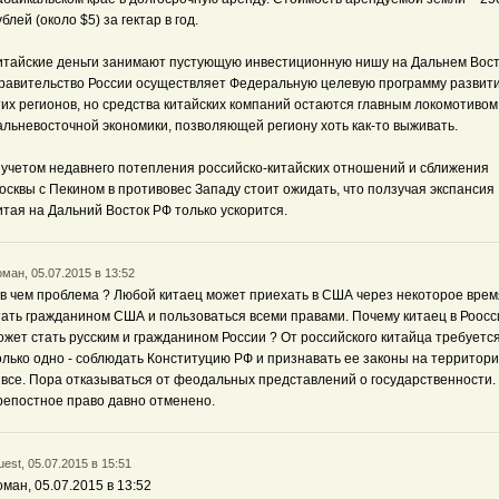
ублей (около $5) за гектар в год.
итайские деньги занимают пустующую инвестиционную нишу на Дальнем Вост
равительство России осуществляет Федеральную целевую программу развит
тих регионов, но средства китайских компаний остаются главным локомотивом
альневосточной экономики, позволяющей региону хоть как-то выживать.
 учетом недавнего потепления российско-китайских отношений и сближения
осквы с Пекином в противовес Западу стоит ожидать, что ползучая экспансия
итая на Дальний Восток РФ только ускорится.
ман, 05.07.2015 в 13:52
 в чем проблема ? Любой китаец может приехать в США через некоторое врем
тать гражданином США и пользоваться всеми правами. Почему китаец в Роосс
ожет стать русским и гражданином России ? От российского китайца требуетс
олько одно - соблюдать Конституцию РФ и признавать ее законы на территори
 все. Пора отказываться от феодальных представлений о государственности.
репостное право давно отменено.
est, 05.07.2015 в 15:51
оман, 05.07.2015 в 13:52