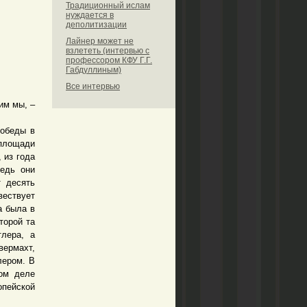
Традиционный ислам
нуждается в
деполитизации
Лайнер может не
взлететь (интервью с
профессором КФУ Г.Г.
Габдуллиным)
Все интервью
им мы, –
Победы в
 площади
 из года
ведь они
т десять
вествует
а была в
торой та
тлера, а
ермахт,
лером. В
мом деле
опейской