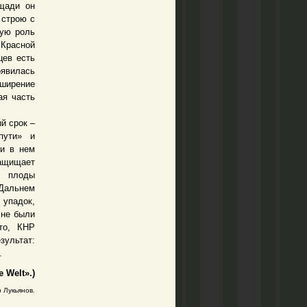
щади он
 строю с
ную роль
 Красной
цев есть
оявилась
сширение
ая часть
й срок –
пути» и
ли в нем
ащищает
е плоды
 Дальнем
 упадок,
 не были
это, КНР
зультат:
».
e Welt».)
 Лукьянов.