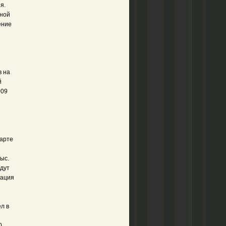
я.
чной
ение
в на
й
009
марте
тыс.
йдут
уация
л в
0