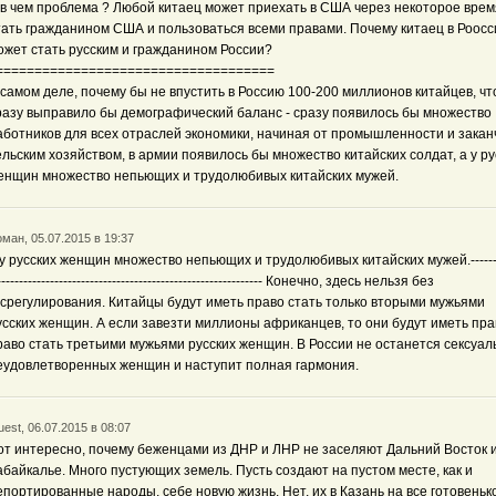
 в чем проблема ? Любой китаец может приехать в США через некоторое врем
тать гражданином США и пользоваться всеми правами. Почему китаец в Роосс
ожет стать русским и гражданином России?
====================================
 самом деле, почему бы не впустить в Россию 100-200 миллионов китайцев, чт
разу выправило бы демографический баланс - сразу появилось бы множество
аботников для всех отраслей экономики, начиная от промышленности и закан
ельским хозяйством, в армии появилось бы множество китайских солдат, а у ру
енщин множество непьющих и трудолюбивых китайских мужей.
ман, 05.07.2015 в 19:37
 у русских женщин множество непьющих и трудолюбивых китайских мужей.--------
------------------------------------------------------------ Конечно, здесь нельзя без
осрегулирования. Китайцы будут иметь право стать только вторыми мужьями
усских женщин. А если завезти миллионы африканцев, то они будут иметь пра
раво стать третьими мужьями русских женщин. В России не останется сексуал
еудовлетворенных женщин и наступит полная гармония.
est, 06.07.2015 в 08:07
от интересно, почему беженцами из ДНР и ЛНР не заселяют Дальний Восток 
абайкалье. Много пустующих земель. Пусть создают на пустом месте, как и
епортированные народы, себе новую жизнь. Нет, их в Казань на все готовенько