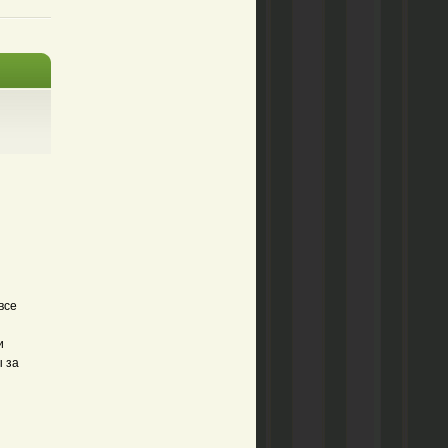
все
и
ы за