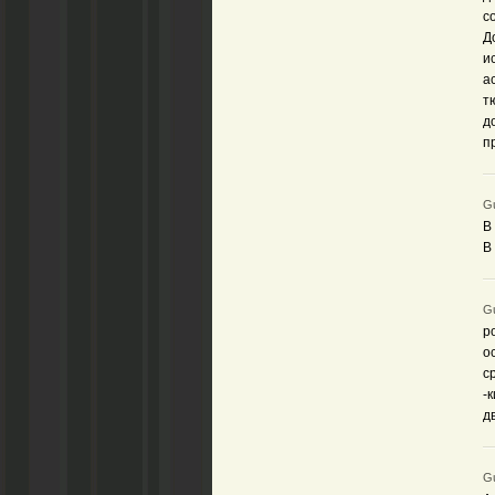
с
Д
и
а
т
д
п
Gu
В
В
Gu
р
о
с
-
д
Gu