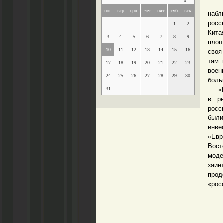
«Ва
пон
втр
срд
чет
пят
суб
вск
набл
росс
1
2
Кита
3
4
5
6
7
8
9
площ
10
11
12
13
14
15
16
своя
там 
17
18
19
20
21
22
23
воен
24
25
26
27
28
29
30
боль
31
«Поя
в ре
росс
был
инв
«Евр
Вост
моде
заин
прод
«рос