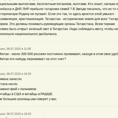
оциальными выплатами, бесплатным питанием, льготами. Кто знает, сколько и
онбасса и ДНР, ЛНР прибыло татарских семей ? В Звезде писалось, что их то 
сторическую Родину не пускают. Если это так, то здесь кроется злой умысел -
ссимиляция, христианизация. Татарстан - историческая земля для всех "татар
юрков. Это должны понимать руководящие органы Татарстана. Всем тюркам
олжен быть открыт зеленый свет в Татарстан. Надо соблюдать квоту, чтобы не
роизошло национального дисбаланса.
est, 06.07.2015 в 11:58
 Китае - около 300 000 россиян постоянно проживают, находя в этом свои удоб
 Китае кто-нибудь переживает на этот счет?
est, 06.07.2015 в 18:20
омана занесло.
стапа несло.
равнил фюй с пальчиком:
китайцы в США и китайцы в РАШШЕ.
ве большие разницы,как говорят у вас.
est, 06.07.2015 в 18:43