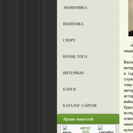
ЭКОНОМИКА
ПОЛИТИКА
СПОРТ
«Ист
пише
КРОМЕ ТОГО
«Ита
Вели
вете
ИНТЕРВЬЮ
в го
служ
тому
БЛОГИ
авто
исто
войн
КАТАЛОГ САЙТОВ
Крас
всле
Архив новостей
отве
нико
август
куль
2026