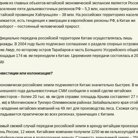
дним из главных объектов китайской экономической экспансии является Росси
аселение пяти дальневосточных регионов РФ – 5,3 млн, население приграни
итайской провинции Хэйлуньцзян – 38 млн. На российских территориях насел
нижается, есть тенденция к эмиграции в европейские регионы РФ, в Китае же
аоборот – постоянный человеческий прирост.
фициально передача российской территории Китаю осуществлялась лишь
днажды. В 2004 году было подписано соглашение о разделе спорных острово
еке Амур, по которому остров Тарабаров и часть Большого Уссурийского обще
лощадью 174 кв. км переходили к Китаю. Церемония передачи состоялась в 2
ду.
нвестиции или колонизация?
кономически российские земли подчиняются Китаю значительно быстрее. В 
ынешнего года дальневосточные СМИ сообщили о новой сделке китайских
нвесторов – более 20 тыс. кв. км (для справки: площадь Крыма составляет 27 
в. км) в Могочинском и Тунгиро-Олекминском районах Забайкальского края ото
о владение китайских компаний на 49 лет для производства леса. Схожая сит
кладывается практически во всех регионах, граничащих с Китаем.
амый свежий случай передачи российской земли в аренду китайцам произоше
ень России, 12 июня. Китайские компании получили 1150 кв км сельхозугодий в
абайкальском крае в долгосрочную аренду. Стоимость арендуемой земли – 25