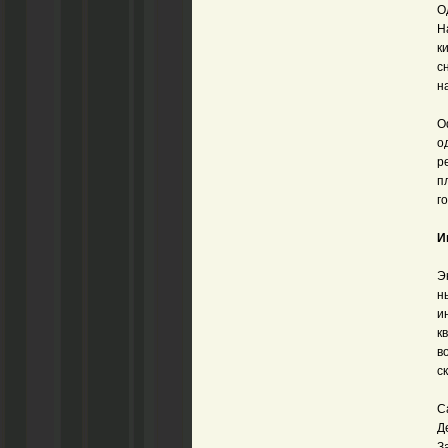
О
Н
к
с
н
О
о
р
п
го
И
Э
н
и
к
в
с
С
Д
З