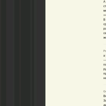
А
с
м
=
В
с
р
с
ж
Ро
а
--
г
р
п
н
Gu
В
З
д