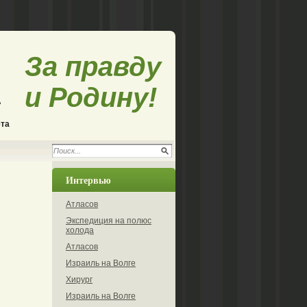
За правду
и Родину!
ета
Интервью
Атласов
Экспедиция на полюс
холода
Атласов
Израиль на Волге
Хирург
Израиль на Волге