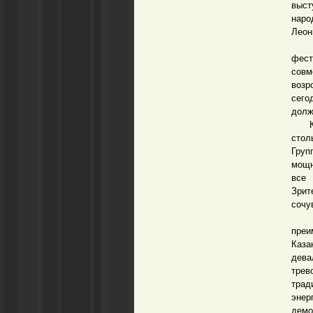
выст
наро
Леон
В ц
фест
совм
возр
сего
долж
Коне
стол
Груп
мощн
все 
Зрит
сочу
Все 
преи
Каза
дева
трев
трад
энер
демо