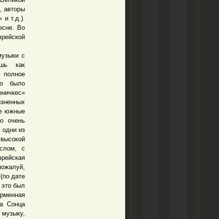
, авторы
и т.д.).
есне. Во
рейской
узыки с
ешь как
, полное
но было
рничкес»
зненных
ые южные
но очень
 одни из
 высокой
слом, с
врейская
пожалуй,
(по дате
 это был
ирменная
да Сонца
 музыку,