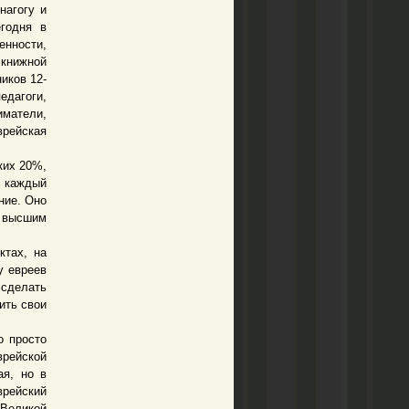
нагогу и
егодня в
нности,
 книжной
иков 12-
едагоги,
матели,
врейская
ких 20%,
: каждый
ние. Оно
с высшим
тах, на
у евреев
 сделать
ить свои
о просто
врейской
ая, но в
врейский
 Великой