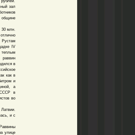
 рублей.
ьный зал
отников
 общине
 30 млн.
отлично
 Рустам
адке IV
с теплым
 раввин
одился в
ссийское
ак как в
битром и
иной, а
 СССР в
истов во
Латвии.
ась, и с
 Раввины
на улице