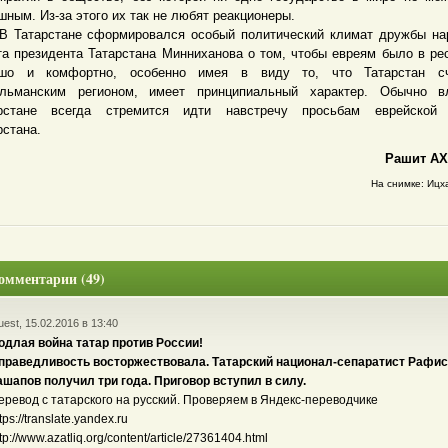
шным. Из-за этого их так не любят реакционеры.
тарстане сформировался особый политический климат дружбы нар
та президента Татарстана Минниханова о том, чтобы евреям было в ре
ошо и комфортно, особенно имея в виду то, что Татарстан сч
льманским регионом, имеет принципиальный характер. Обычно в
арстане всегда стремится идти навстречу просьбам еврейской
рстана.
Рашит АХ
На снимке: Ицхак
омментарии (49)
est, 15.02.2016 в 13:40
одлая война татар против России!
праведливость восторжествовала. Татарский национал-сепаратист Рафис
ашапов получил три года. Приговор вступил в силу.
еревод с татарского на русский. Проверяем в Яндекс-переводчике
tps://translate.yandex.ru
tp://www.azatliq.org/content/article/27361404.html