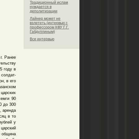
Традиционный ислам
нуждается в
деполитизации
Лайнер может не
взлететь (интервью с
профессором КФУ Г.Г.
Габдуллиным)
Все интервью
г. Ранее
тельству
5 году в
 солдат-
н, в его
азанском
 царских
семги 90
0 до 300
, аренда
сяц в то
рублей у
 царский
я община