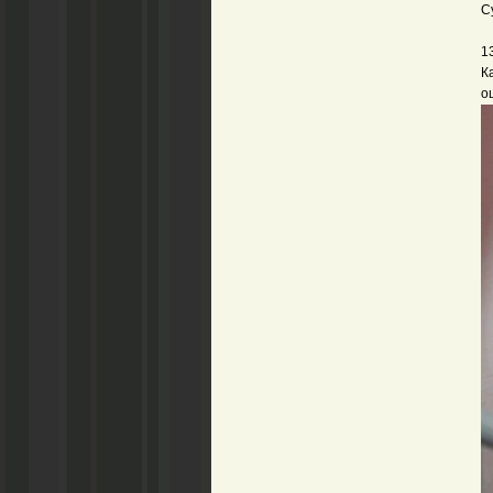
С
1
К
о