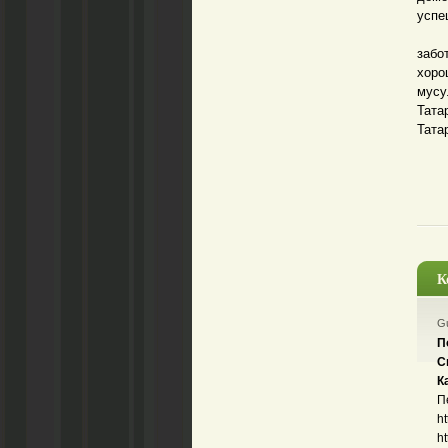
успе
В Та
забо
хор
мусу
Тат
Тата
К
Gu
П
С
К
П
ht
ht