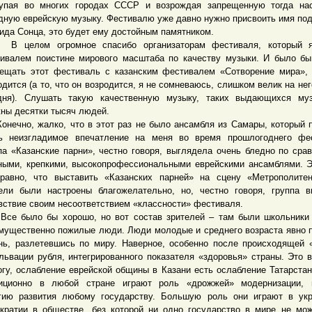
упая во многих городах СССР и возрождая запрещенную тогда на
дную еврейскую музыку. Фестивалю уже давно нужно присвоить имя по
ида Сонца, это будет ему достойным памятником.
елом огромное спасибо организаторам фестиваля, который я
ивалем поистине мирового масштаба по качеству музыки. И было б
ещать этот фестиваль с казанским фестивалем «Сотворение мира»,
одится (а то, что он возродится, я не сомневаюсь, слишком велик на нег
дня). Слушать такую качественную музыку, таких выдающихся муз
ны десятки тысяч людей.
чно, жалко, что в этот раз не было ансамбля из Самары, который 
ь неизгладимое впечатление на меня во время прошлогоднего фес
па «Казанские парни», честно говоря, выглядела очень бледно по сра
ыми, крепкими, высокопрофессиональными еврейскими ансамблями. 
равно, что выставить «Казанских парней» на сцену «Метрополитен
ели были настроены благожелательно, но, честно говоря, группа 
вствие своим несоответствием «классности» фестиваля.
было бы хорошо, но вот состав зрителей – там были школьники 
мущественно пожилые люди. Люди молодые и среднего возраста явно 
нь, разлетевшись по миру. Наверное, особенно после происходящей 
львации рубля, интегрированного показателя «здоровья» страны. Это 
огу, ослабление еврейской общины в Казани есть ослабление Татарстан
иционно в любой стране играют роль «дрожжей» модернизации, 
гию развития любому государству. Большую роль они играют в ук
кратии в обществе, без которой ни одно государство в мире не мо