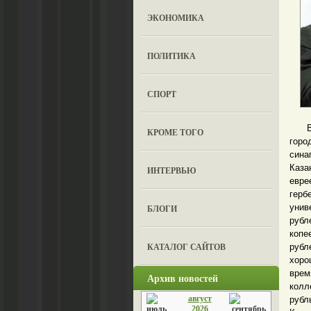
ЭКОНОМИКА
ПОЛИТИКА
СПОРТ
В Ка
КРОМЕ ТОГО
горо
сина
Каза
ИНТЕРВЬЮ
евре
герб
унив
БЛОГИ
рубл
копе
КАТАЛОГ САЙТОВ
рубл
хоро
врем
Архив новостей
колл
август
рубл
2026