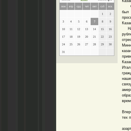
Каза
Сове
пон
втр
срд
чет
пят
суб
вск
был
1
2
прос
3
4
5
6
7
8
9
Каза
На р
10
11
12
13
14
15
16
руб
17
18
19
20
21
22
23
отр
24
25
26
27
28
29
30
Минн
каза
31
прив
Каза
Итал
граж
наше
связ
амер
обра
врем
Ицха
Впер
тех п
На ю
азар