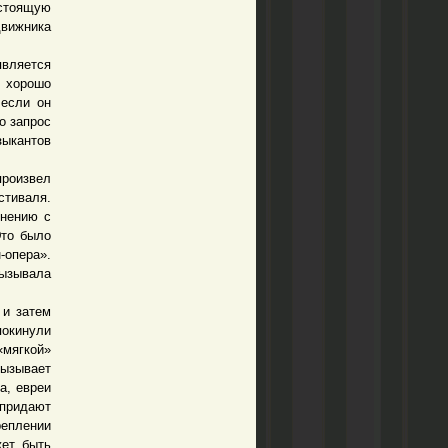
стоящую
движника
вляется
ы хорошо
 если он
о запрос
ыкантов
произвел
тиваля.
внению с
Это было
-опера».
вызывала
и затем
покинули
«мягкой»
вызывает
а, евреи
придают
реплении
жет быть