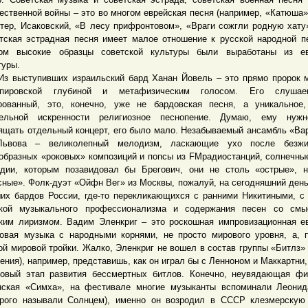
ественной войны – это во многом еврейская песня (например, «Катюша»
тер, Исаковский, «В лесу прифронтовом», «Враги сожгли родную хату» 
тская эстрадная песня имеет малое отношение к русской народной п
ом высокие образцы советской культуры были выработаны из ев
туры.
ыступивших израильский бард Ханан Йовель – это прямо пророк м
спировской глубиной и метафизическим голосом. Его слуша
рованный, это, конечно, уже не бардовская песня, а уникальное
дельной искренности религиозное песнопение. Думаю, ему нуж
ящать отдельный концерт, его было мало. Незабываемый ансамбль «Ва
Львова – великолепный мелодизм, ласкающие ухо после безжи
образных «роковых» композиций и попсы из FMрадиостанций, солнечн
дии, которым позавидовал бы Брегович, они не столь «острые», 
сные». Фолк-дуэт «Ойфн Вег» из Москвы, пожалуй, на сегодняшний день
их бардов России, где-то перекликающихся с ранними Никитиными, с
кой музыкального профессионализма и содержания песен со смы
ким лиризмом. Вадим Эленкриг – это роскошная импровизационная е
овая музыка с народными корнями, не просто мирового уровня, а, 
ой мировой тройки. Жалко, Эленкриг не вошел в состав группы «Битлз» 
ения), например, представишь, как он играл бы с Ленноном и Маккартни,
овый этап развития бессмертных битлов. Конечно, неувядающая ф
нская «Симха», на фестивале многие музыканты вспоминали Леони
орого называли Солнцем), именно он возродил в СССР клезмерскую