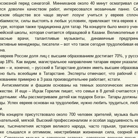
союзной перед синагогой. Минниханов около 40 минут осматривал си
лся доволен качеством работ, интересовался мозаичным панно. С
рском обществе все чаще звучит лозунг учиться у евреев сплоче
ибаемости, силы выстоять в любых условиях, привлекает тяга евреев к
туре, которая также традиционна для татар. На концерте было много учен
рейской школы, которая считается образцовой в Казани. Великолепные п
красные врачи, талантливые музыканты, динамичные предприни
ктивные менеджеры, писатели – вот что такое сегодня трудолюбивая е
на.
реев России доля лиц с высшим образованием достигает 70%, у русс
тар 18%. Как видим, магистральное направление татарам евреи указали
рин – и, конечно, – русский в Татарстане должен иметь высшее образова
но быть всеобщим в Татарстане. Эксперты отмечают, что рабочий 
зованием примерно в 3 раза производительнее работает, кстати.
семитизм и фашизм основаны на темных зоологических инстинк
жестве. И еще – Ицхак Горелик пишет, что семьи в 8 детей считаются 
детными: «Мы рассматриваем детей как подарок Бога». Татары должны
ды. Успех евреев основан на трудолюбии, нужно любить трудиться, люб
и.
онцерте присутствовало около 700 человек зрителей, музыка был
чательной, мягкой. Высокий профессионализм и особая задушевность е
ки, тысячелетняя история великого народа, часто горькая, трагическ
ке слышался и оптимизм, неистребимая жизненная сила, озорной е
. Советская музыка и советская эстрада, советская военная песня