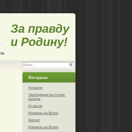
За правду
и Родину!
ета
Интервью
Атласов
Экспедиция на полюс
холода
Атласов
Израиль на Волге
Хирург
Израиль на Волге