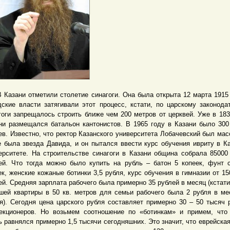
зани отметили столетие синагоги. Она была открыта 12 марта 1915 
дские власти затягивали этот процесс, кстати, по царскому законода
гоги запрещалось строить ближе чем 200 метров от церквей. Уже в 183
ни размещался батальон кантонистов. В 1965 году в Казани было 300
ев. Известно, что ректор Казанского университета Лобачевский был масо
е была звезда Давида, и он пытался ввести курс обучения ивриту в К
ерситете. На строительстве синагоги в Казани община собрала 85000
ей. Что тогда можно было купить на рубль – батон 5 копеек, фунт 
ек, женские кожаные ботинки 3,5 рубля, курс обучения в гимназии от 15
ей. Средняя зарплата рабочего была примерно 35 рублей в месяц (кстати
шей квартиры в 50 кв. метров для семьи рабочего была 2 рубля в ме
я). Сегодня цена царского рубля составляет примерно 30 – 50 тысяч 
екционеров. Но возьмем соотношение по «ботинкам» и примем, что
ь равнялся примерно 1,5 тысячи сегодняшних. Это значит, что еврейска