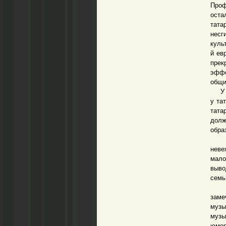
Проф
оста
тата
несг
куль
й ев
пре
эффе
общи
У ев
у та
тата
долж
обра
Анти
неве
мало
выво
семь
На к
заме
музы
музы
юмор