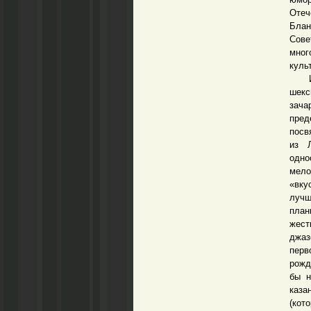
Отеч
Блан
Сове
мног
куль
Из в
шек
зача
пре
посв
из 
одно
мело
«вку
лучш
план
жест
джаз
перв
рожд
бы н
каза
(кот