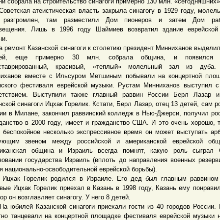
ни собрала на строительство синагоги примерно 130 млн. «сегодняшних»
тская атеистическая власть закрыла синагогу в 1929 году, молел
 разгромлен, там разместили Дом пионеров и затем Дом раб
вещения. Лишь в 1996 году Шаймиев возвратил здание еврейской
ни.
емонт Казанской синагоги к столетию президент Минниханов выделил
лей, еще примерно 30 млн. собрала община, и появился 
еставрированный, красивый, «теплый» молельный зал из дуба.
иханов вместе с Ильсуром Метшиным побывали на концертной площ
нского фестиваля еврейской музыки. Рустам Минниханов выступил 
етствием. Выступили также главный раввин России Берл Лазар и
нской синагоги Ицхак Горелик. Кстати, Берл Лазар, отец 13 детей, сам р
ии в Милане, закончил раввинский колледж в Нью-Джерси, получил ро
данство в 2000 году, имеет и гражданство США. И это очень хорошо, т
 беспокойное несколько экспрессивное время он может выступать ар
ующим звеном между российской и американской еврейской общ
иканская община и Израиль всегда помнят, какую роль сыграл
зовании государства Израиль (вплоть до направления военных резерв
я национально-освободительной еврейской борьбы).
к Горелик родился в Израиле. Его дед был главным раввином 
вые Ицхак Горелик приехал в Казань в 1998 году, Казань ему понравил
ор он возглавляет синагогу. У него 8 детей.
билей Казанской синагоги приехали гости из 40 городов России.
тно танцевали на концертной площадке фестиваля еврейской музыки 