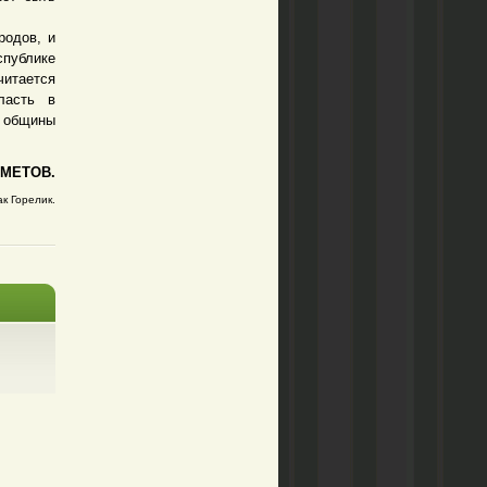
одов, и
спублике
итается
ласть в
 общины
МЕТОВ.
 Горелик.