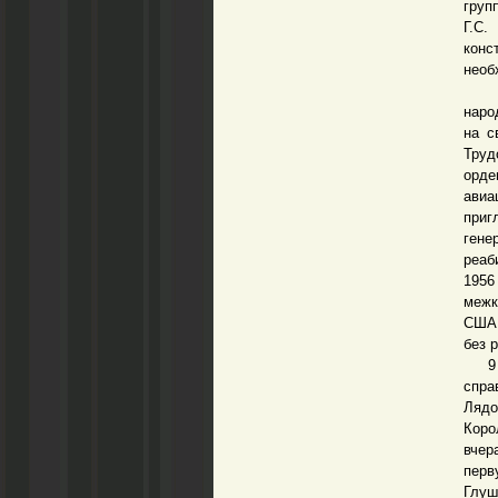
груп
Г.С.
кон
необ
Цини
наро
на с
Труд
орде
авиа
приг
гене
реаб
1956
межк
США.
без 
9 ав
спра
Лядо
Коро
вчер
перв
Глуш