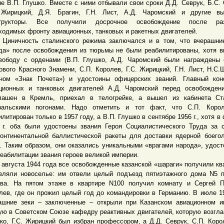
пе В.П. Глушко. Вместе с ними отбывали свои сроки Д.Д. Севрук, Б.С. 
 Жирицкий, Д.Я. Брагин, Г.Н. Лист, А.Д. Чаромский и другие в
структоры. Все получили досрочное освобождение после раз
ходимых фронту авиационных, танковых и ракетных двигателей.
чность сталинского режима заключался и в том, что вчерашние
да» после освобождения из тюрьмы не были реабилитированы, хотя 
вободу с орденами (В.П. Глушко, А.Д. Чаромский были награждены
ового Красного Знамени, С.П. Королев, Г.С. Жирицкий, Г.Н. Лист, Н.С.
ном «Знак Почета») и удостоины офицерских званий. Главный кон
ционных и танковых двигателей А.Д. Чаромский перед освобожден
лашен в Кремль, приехал в телогрейке, а вышел из кабинета Ст
ральскими погонами. Надо отметить и тот факт, что С.П. Коро
илитирован только в 1957 году, а В.П. Глушко в сентябре 1956 г., хотя в
 г. оба были удостоены звания Героя Социалистического Труда за 
онтинентальной баллистической ракеты для доставки ядерной боего
 Таким образом, они оказались уникальными «врагами народа», удос
реабилитации звания героев великой империи.
густа 1944 года все освобожденные казанской «шараги» получили кв
вляли новоселье: им отвели целый подъезд пятиэтажного дома N5 
ва. На пятом этаже в квартире N100 получил комнату и Сергей П
лев, где он прожил целый год до командировки в Германию. В июле 1
ашние зеки – заключенные – открыли при Казанском авиационном и
ую в Советском Союзе кафедру реактивных двигателей, которую возгла
ко, Г.С. Жирицкий был избран профессором, а Д.Д. Севрук, С.П. Корол