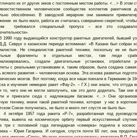
отличало их от других зеков с постоянным местом работы. <…> В этом с
ивоестественном человеческом сообществе коллектив ракетчиков 
льно обособленно. В заводской иерархии они занимали привилеги
жение: их было мало, работа их считалась совершенно секретной, чтобы
им требовался специальный пропуск – все это создавало
ючительности».
90 году выдающийся конструктор ракетных двигателей, бывший уз
Д.Д. Севрук о казанском периоде вспоминал: «В Казани был собран к
иалистов. Не специалистов ракетной техники, поскольку ее не бы
ельные фрагменты в отдельных местах, там люди сработ
иализировались, создали двигательные установки, отработали р
леты с реальными установками и, таким образом, была создана самая
ь всякого развития – человеческая основа. Эта основа развитых подгот
веческих мозгов. Вот поэтому, когда все наши поехали в Германию (в 194
ска и изучения немецких ракет «Фау-2». – Г.Х.) они знали, что оттуда в
и то, чего они не могли заполучить, как это дело доделать. Там они 
ли и приехали сюда с надлежащим багажом. <…> Они организов
тную технику, иначе такой ракетной техники, которая у нас в короткие
тском Союзе получилась, не было и много лет спустя не было бы».
тября 1957 года ракета «Р-7», разработанная под руководств
лева, вывела на космическую орбиту первый искусственный спутни
з три с половиной года легендарная «семерка» подняла в космос
века – Юрия Гагарина. И сегодня, спустя почти 60 лет, она продолж
у под именем «Союз». На всех ракетах установлены двигатели В.П. Глу