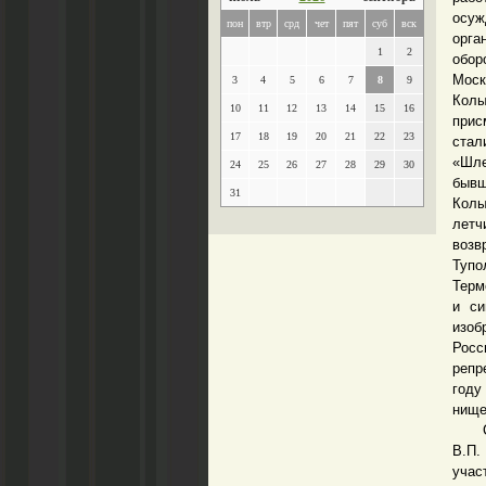
осуж
пон
втр
срд
чет
пят
суб
вск
орга
1
2
обор
Моск
3
4
5
6
7
8
9
Колы
10
11
12
13
14
15
16
прис
17
18
19
20
21
22
23
стал
«Шле
24
25
26
27
28
29
30
бывш
31
Колы
летч
возв
Тупо
Терм
и си
изоб
Росс
репр
году
нище
С 19
В.П.
учас