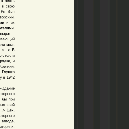
 в честь
л в свою
 Ро был
ворский.
ами и их
телями.
ппарат –
ивающий
ли мозг,
и. <…> В
о стояли
рядка, и
Крепкий,
и Глушко
у в 1942
«Здание
оторного
к бы при
был свой
<…> Цех,
оторного
аводе,
иториях,