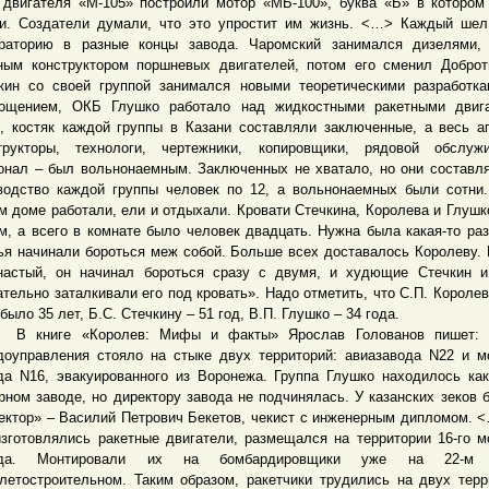
 двигателя «М-105» построили мотор «МБ-100», буква «Б» в котором
и. Создатели думали, что это упростит им жизнь. <…> Каждый ше
раторию в разные концы завода. Чаромский занимался дизелями,
ным конструктором поршневых двигателей, потом его сменил Доброт
кин со своей группой занимался новыми теоретическими разработк
ощением, ОКБ Глушко работало над жидкостными ракетными двига
, костяк каждой группы в Казани составляли заключенные, а весь а
трукторы, технологи, чертежники, копировщики, рядовой обслуж
онал – был вольнонаемным. Заключенных не хватало, но они составля
водство каждой группы человек по 12, а вольнонаемных были сотн
м доме работали, ели и отдыхали. Кровати Стечкина, Королева и Глушк
м, а всего в комнате было человек двадцать. Нужна была какая-то раз
ья начинали бороться меж собой. Больше всех доставалось Королеву. 
настый, он начинал бороться сразу с двумя, и худющие Стечкин 
ательно заталкивали его под кровать». Надо отметить, что С.П. Королев
 было 35 лет, Б.С. Стечкину – 51 год, В.П. Глушко – 34 года.
ниге «Королев: Мифы и факты» Ярослав Голованов пишет: 
доуправления стояло на стыке двух территорий: авиазавода N22 и м
да N16, эвакуированного из Воронежа. Группа Глушко находилось ка
рном заводе, но директору завода не подчинялась. У казанских зеков 
ектор» – Василий Петрович Бекетов, чекист с инженерным дипломом. 
изготовлялись ракетные двигатели, размещался на территории 16-го м
ода. Монтировали их на бомбардировщики уже на 22-м з
летостроительном. Таким образом, ракетчики трудились на двух терр