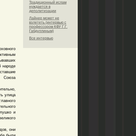
Традиционный ислам
нуждается в
деполитизации
Лайнер может не
взлететь (интервью с
профессором КФУ Г.Г.
Габдуллиным)
Все интервью
рховного
ктивным
ывавших
В народе
ставшие
о Союза
тельно,
ть улица
главного
ельного
Глушко и
еликого
дов, они
оба были