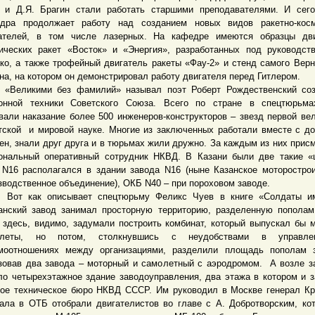
 и Д.Я. Брагин стали работать старшими преподавателями. И сег
дра продолжает работу над созданием новых видов ракетно-косм
ателей, в том числе лазерных. На кафедре имеются образцы дви
ических ракет «Восток» и «Энергия», разработанных под руководст
ко, а также трофейный двигатель ракеты «Фау-2» и стенд самого Вер
на, на котором он демонстрировал работу двигателя перед Гитлером.
ликими без фамилий» называл поэт Роберт Рождественский соз
онной техники Советского Союза. Всего по стране в спецтюрьм
вали наказание более 500 инженеров-конструкторов – звезд первой ве
тской и мировой науке. Многие из заключенных работали вместе с д
ен, знали друг друга и в тюрьмах жили дружно. За каждым из них прис
ональный оперативный сотрудник НКВД. В Казани были две такие «
N16 располагался в здании завода N16 (ныне Казанское моторостро
зводственное объединение), ОКБ N40 – при пороховом заводе.
 как описывает спецтюрьму Феликс Чуев в книге «Солдаты им
анский завод занимал просторную территорию, разделенную пополам
 здесь, видимо, задумали построить комбинат, который выпускал бы 
олеты, но потом, столкнувшись с неудобствами в управл
моотношениях между организациями, разделили площадь пополам з
зовав два завода – моторный и самолетный с аэродромом. А возле з
ло четырехэтажное здание заводоуправления, два этажа в котором и 
ое техническое бюро НКВД СССР. Им руководил в Москве генерал Кр
ала в ОТБ отобрали двигателистов во главе с А. Добротворским, ко