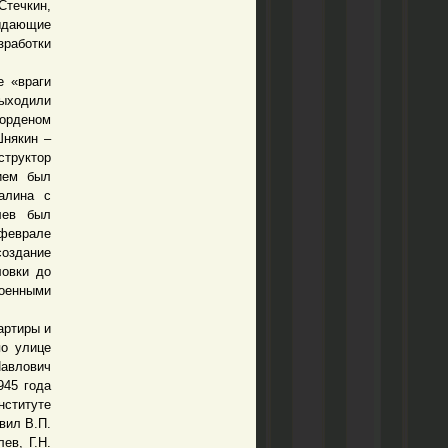
Стечкин,
ыдающие
работки
 «враги
выходили
 орденом
Шнякин –
структор
ием был
алина с
лев был
 феврале
создание
ловки до
тоенными
артиры и
по улице
авлович
945 года
нституте
вил В.П.
ев, Г.Н.