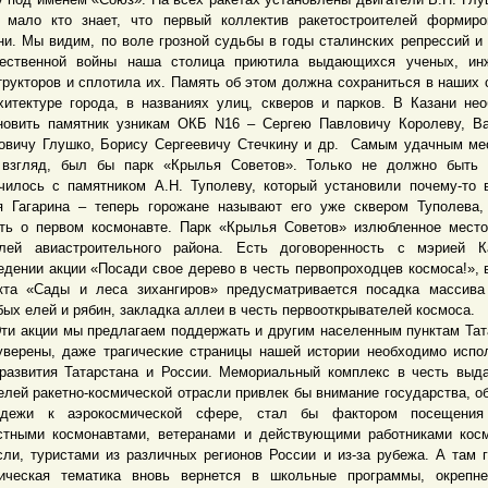
 мало кто знает, что первый коллектив ракетостроителей формир
ни. Мы видим, по воле грозной судьбы в годы сталинских репрессий и
ественной войны наша столица приютила выдающихся ученых, инж
трукторов и сплотила их. Память об этом должна сохраниться в наших 
хитектуре города, в названиях улиц, скверов и парков. В Казани не
новить памятник узникам ОКБ N16 – Сергею Павловичу Королеву, В
овичу Глушко, Борису Сергеевичу Стечкину и др. Самым удачным ме
взгляд, был бы парк «Крылья Советов». Только не должно быть т
чилось с памятником А.Н. Туполеву, который установили почему-то 
 Гагарина – теперь горожане называют его уже сквером Туполева,
ть о первом космонавте. Парк «Крылья Советов» излюбленное мест
лей авиастроительного района. Есть договоренность с мэрией К
едении акции «Посади свое дерево в честь первопроходцев космоса!», 
кта «Сады и леса зихангиров» предусматривается посадка массива
бых елей и рябин, закладка аллеи в честь первооткрывателей космоса.
акции мы предлагаем поддержать и другим населенным пунктам Тат
верены, даже трагические страницы нашей истории необходимо испо
развития Татарстана и России. Мемориальный комплекс в честь вы
елей ракетно-космической отрасли привлек бы внимание государства, о
одежи к аэрокосмической сфере, стал бы фактором посещения
стными космонавтами, ветеранами и действующими работниками кос
сли, туристами из различных регионов России и из-за рубежа. А там 
ическая тематика вновь вернется в школьные программы, окрепне