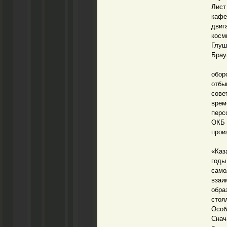
Лист
кафе
двиг
косм
Глуш
Брау
«Ве
обор
отбы
сове
врем
перс
ОКБ 
прои
Вот
«Каз
годы
сам
взаи
обра
стоя
Особ
Снач