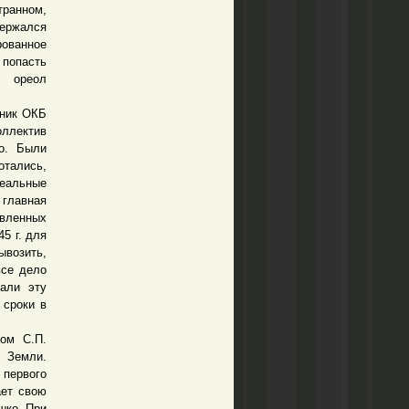
транном,
держался
рованное
 попасть
 ореол
ник ОКБ
оллектив
ло. Были
ались,
еальные
 главная
овленных
5 г. для
ывозить,
все дело
али эту
 сроки в
ом С.П.
к Земли.
 первого
ает свою
шко. При