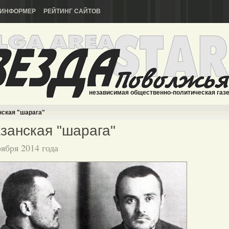
ИНФОРМЕР
РЕЙТИНГ САЙТОВ
независимая общественно-политическая газ
ская "шарага"
занская "шарага"
оября 2014 года