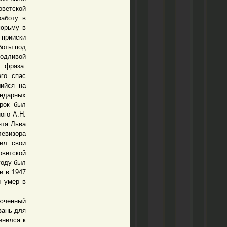
оветской
работу в
тюрьму в
 прииски
боты под
родливой
я фраза:
го спас
шийся на
ендарных
срок был
ого А.Н.
нта Льва
левизора
вил свои
оветской
году был
и в 1947
и умер в
юченный
зань для
инился к