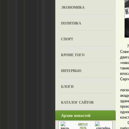
ЭКОНОМИКА
ПОЛИТИКА
СПОРТ
70 л
Сов
КРОМЕ ТОГО
двиг
«нак
таки
ИНТЕРВЬЮ
впос
Серг
Об э
БЛОГИ
леге
акад
здан
КАТАЛОГ САЙТОВ
прои
одно
Архив новостей
конс
Судь
август
2026
рабо