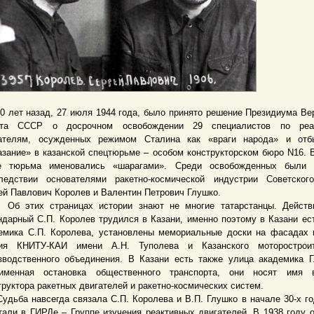
ет назад, 27 июля 1944 года, было принято решение Президиума Ве
ета СССР о досрочном освобождении 29 специалистов по реа
ателям, осужденных режимом Сталина как «враги народа» и отб
азание» в казанской спецтюрьме – особом конструкторском бюро N16. 
е тюрьма именовались «шарагами». Среди освобожденных были 
ледствии основателями ракетно-космической индустрии Советског
ей Павлович Королев и Валентин Петрович Глушко.
тих страницах истории знают не многие татарстанцы. Действи
ндарный С.П. Королев трудился в Казани, именно поэтому в Казани ес
емика С.П. Королева, установлены мемориальные доски на фасадах 
ия КНИТУ-КАИ имени А.Н. Туполева и Казанского моторостроит
зводственного объединения. В Казани есть также улица академика 
именная остановка общественного транспорта, они носят имя в
труктора ракетных двигателей и ракетно-космических систем.
ба навсегда связала С.П. Королева и В.П. Глушко в начале 30-х го
тали в ГИРДе – Группе изучения реактивных двигателей. В 1938 году 