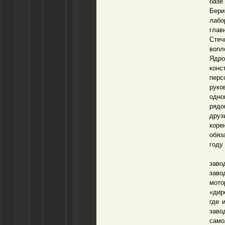
базе
Бери
лабо
глав
Стеч
вопл
Ядро
конс
перс
руко
одно
рядо
друз
коре
обяз
году
В к
заво
заво
мото
«дир
где 
зав
само