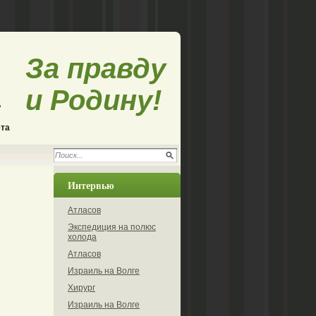
За правду
и Родину!
ета
Интервью
Атласов
Экспедиция на полюс
холода
Атласов
Израиль на Волге
Хирург
Израиль на Волге