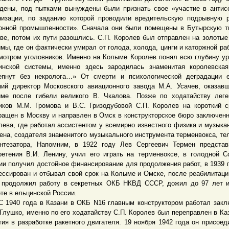
дены, под пытками вынуждены были признать свое «участие в антис
низации, по заданию которой проводили вредительскую подрывную 
онной промышленности». Сначала они были помещены в Бутырскую 
ве, потом их пути разошлись. С.П. Королев был отправлен на золотые
мы, где он фактически умирал от голода, холода, цинги и каторжной ра
мотром уголовников. Именно на Колыме Королев понял всю глубину у
инской системы, именно здесь зародилась знаменитая королевска
пнут без некролога…» От смерти и психологической деградации е
ий директор Московского авиационного завода М.А. Усачев, оказав
ме после гибели великого В. Чкалова. Позже по ходатайству лег
иков М.М. Громова и В.С. Гризодубовой С.П. Королев на короткий 
ращен в Москву и направлен в Омск в конструкторское бюро заключенн
лева, где работал ассистентом у всемирно известного физика и музыка
ена, создателя знаменитого музыкального инструмента терменвокса, те
нтезатора, Напомним, в 1922 году Лев Сергеевич Термен предста
ретения В.И. Ленину, учил его играть на терменвоксе, в голодной С
ии получил достойное финансирование для продолжения работ, в 1939 
ессирован и отбывал свой срок на Колыме и Омске, после реабилитаци
 продолжил работу в секретных ОКБ НКВД СССР, дожил до 97 лет 
те в ельцинской России.
40 года в Казани в ОКБ N16 главным конструктором работал закл
 Глушко, именно по его ходатайству С.П. Королев был переправлен в Ка
тия в разработке ракетного двигателя. 19 ноября 1942 года он присоед