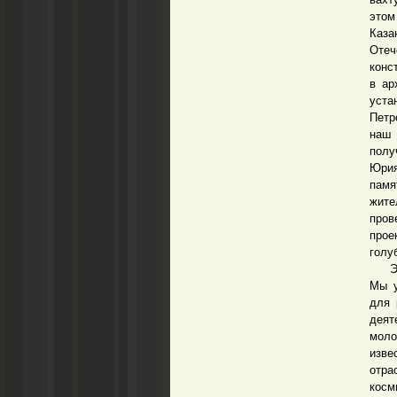
этом
Каза
Отеч
конс
в ар
уста
Петр
наш 
полу
Юрия
памя
жите
пров
прое
голу
Эти 
Мы у
для 
деят
мол
изве
отра
косм