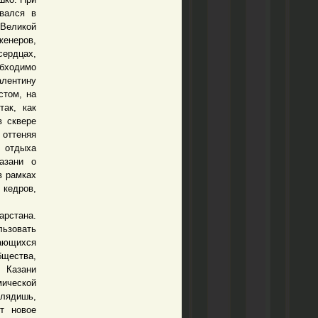
овался в
 Великой
енеров,
сердцах,
обходимо
алентину
стом, на
ак, как
в сквере
 оттеняя
о отдыха
азани о
в рамках
 кедров,
арстана.
льзовать
дающихся
бщества,
 Казани
мической
глядишь,
т новое