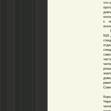
что 
прот
дово
поло
к н
искл
В 19
N16 
спец
отд
спец
само
част
чело
розы
знал
дове
раке
Сове
4 ок
Коро
Чере
чело
вахт