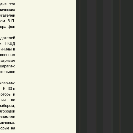
одня эта
ических
гателей
вом В.П.
нера фон
дателей
ах НКВД
личины в
овоенных
матривал
шараги»:
ительное
перии»:
. В 30-е
моторы и
ении во
абором,
агородки
занимало
авченко.
торые на