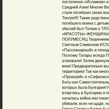
постепенно «Исламом» и 
Средней Азии! Многие В
стали погибших своих вои
Тенгре!!!! Также родстве
погибшего воина с детьми
обычай был Только у ТАТ
«КРАСОТЫ»-ЖЕНЩИНЫ и 
ПОЛУМЕСЯЦ Творением П
Светлым Символом ИСЛА
«Пассианарный» в походе
Поэтому Татары всегда П
атаковали! Затем двинули
веке! Предварительно выт
территорию! Так как мног
«Проказой» и «Сифилисом
Бату-хан Самостоятельны
которых была Булгария!
вторглись в Булгарию и 
началась война жестокая
убивали, всех ни щадя, ни
Город Столица Биляр бы