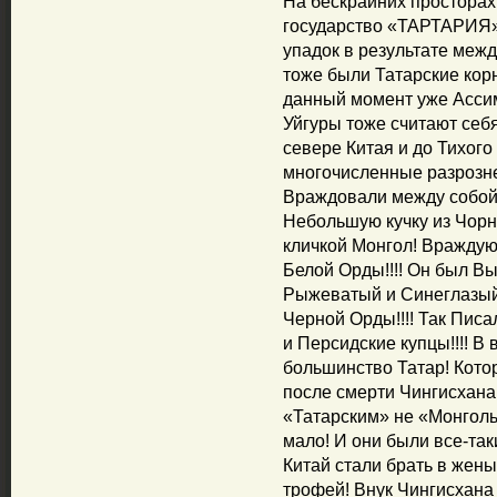
На бескрайних просторах
государство «ТАРТАРИЯ»
упадок в результате межд
тоже были Татарские корн
данный момент уже Ассим
Уйгуры тоже считают себ
севере Китая и до Тихого
многочисленные разрозн
Враждовали между собой!
Небольшую кучку из Чорн
кличкой Монгол! Вражду
Белой Орды!!!! Он был В
Рыжеватый и Синеглазый!
Черной Орды!!!! Так Пис
и Персидские купцы!!!! 
большинство Татар! Кото
после смерти Чингисхана
«Татарским» не «Монгольс
мало! И они были все-так
Китай стали брать в жены
трофей! Внук Чингисхан