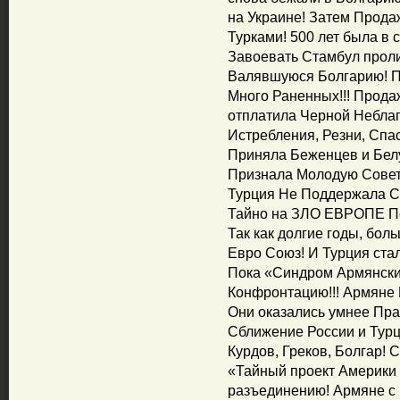
на Украине! Затем Прод
Турками! 500 лет была в 
Завоевать Стамбул прол
Валявшуюся Болгарию! П
Много Раненных!!! Прода
отплатила Черной Неблаг
Истребления, Резни, Сп
Приняла Беженцев и Бел
Признала Молодую Советс
Турция Не Поддержала Са
Тайно на ЗЛО ЕВРОПЕ Пок
Так как долгие годы, бол
Евро Союз! И Турция стал
Пока «Синдром Армянски
Конфронтацию!!! Армяне 
Они оказались умнее Пра
Сближение России и Турц
Курдов, Греков, Болгар!
«Тайный проект Америки 
разъединению! Армяне с