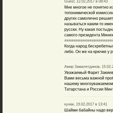
Guest, 12.02.2017 в 08:43
Мне многое не понятно и
топонимической комисси
других самолично решает 
называться каким-то имен
русски. Ну какая постыдн
самого президента Миних
=====================
Когда народ бесхребетный
либо. Он же на крючке у р
Амир Замалетдинов, 15.02.2
Уважаемый Фарит Закиев
Вами весьма важной про
нашему многоуважаемому
Татарстана и России Ми
кунак, 19.02.2017 в 13:41
Шайми бабайны надо верн