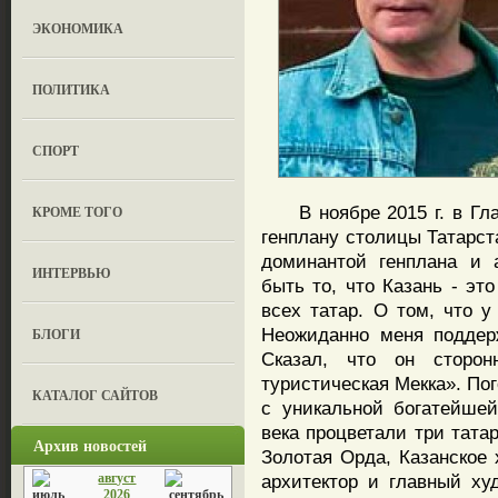
ЭКОНОМИКА
ПОЛИТИКА
СПОРТ
В ноябре 2015 г. в Гла
КРОМЕ ТОГО
генплану столицы Татарс
доминантой генплана и 
ИНТЕРВЬЮ
быть то, что Казань - эт
всех татар. О том, что у
Неожиданно меня поддер
БЛОГИ
Сказал, что он сторон
туристическая Мекка». Пог
КАТАЛОГ САЙТОВ
с уникальной богатейше
века процветали три татар
Архив новостей
Золотая Орда, Казанское 
август
архитектор и главный ху
2026