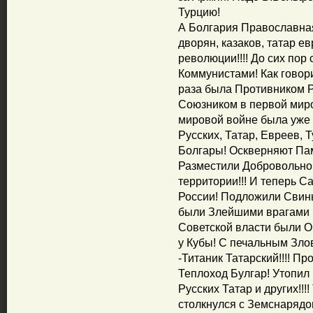
Турцию!
А Болгария Православная
дворян, казаков, татар е
революции!!!! До сих по
Коммунистами! Как говор
раза была Противником Р
Союзником в первой миро
мировой войне была уже
Русских, Татар, Евреев, 
Болгары! Оскверняют Па
Разместили Добровольно
территории!!! И теперь 
России! Подложили Свинь
были Злейшими врагами Ро
Советской власти были Об
у Кубы! С печальным Зл
-Титаник Татарский!!!! Пр
Теплоход Булгар! Утопил
Русских Татар и других!!!
столкнулся с Земснарядом