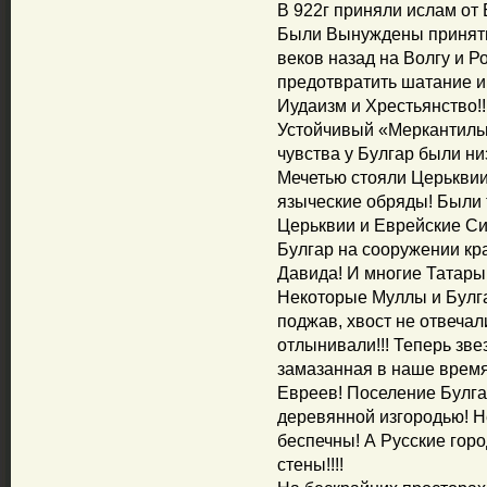
В 922г приняли ислам от 
Были Вынуждены принять
веков назад на Волгу и Ро
предотвратить шатание и 
Иудаизм и Хрестьянство!!
Устойчивый «Меркантиль
чувства у Булгар были ни
Мечетью стояли Церькви
языческие обряды! Были 
Церьквии и Еврейские Син
Булгар на сооружении кр
Давида! И многие Татары
Некоторые Муллы и Булга
поджав, хвост не отвечал
отлынивали!!! Теперь зве
замазанная в наше врем
Евреев! Поселение Булг
деревянной изгородью! Н
беспечны! А Русские гор
стены!!!!