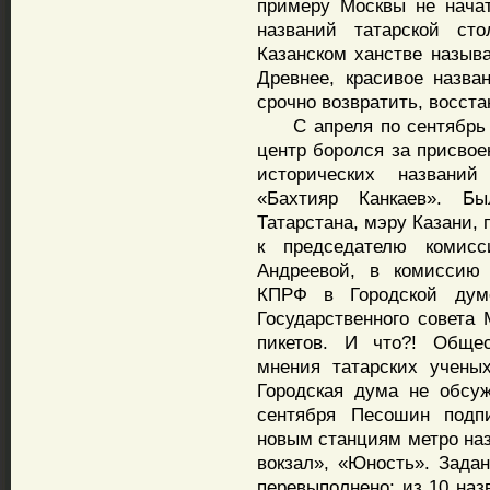
примеру Москвы не нача
названий татарской ст
Казанском ханстве называ
Древнее, красивое назв
срочно возвратить, восст
С апреля по сентябрь 2
центр боролся за присвое
исторических названи
«Бахтияр Канкаев». Б
Татарстана, мэру Казани,
к председателю комис
Андреевой, в комиссию
КПРФ в Городской дум
Государственного совета 
пикетов. И что?! Обще
мнения татарских ученых
Городская дума не обсу
сентября Песошин подп
новым станциям метро на
вокзал», «Юность». Зада
перевыполнено: из 10 наз