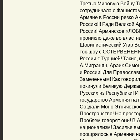
Третью Мировую Войну Т
сотрудничала с Фашиста
Армяне в России резко А
Россию!!! Ради Великой А
России! Армянское «ЛОБ
проникло даже во властны
Шовинистический Угар Вс
ток-шоу с ОСТЕРВЕНЕНИ
России с Турцией! Такие, 
А.Мигранян, Араик Симон
и России! Для Православ
Замеченным! Как говори
покинули Великую Держав
Русских из Республики
государство Армения на
Создали Моно Этническ
Пространство! На простор
Проблем говорят они! В
национализм! Засилье вы
поощрялось в Армении ни