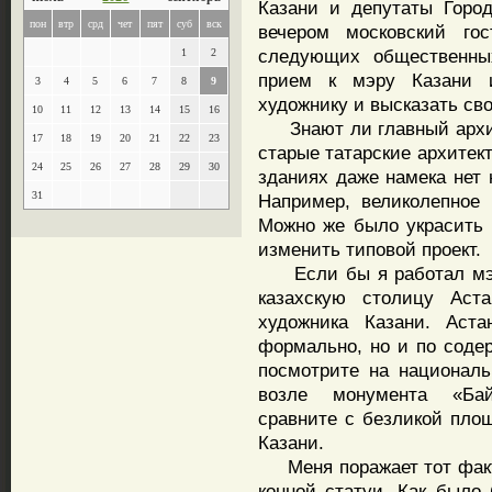
Казани и депутаты Горо
пон
втр
срд
чет
пят
суб
вск
вечером московский го
следующих общественны
1
2
прием к мэру Казани и
3
4
5
6
7
8
9
художнику и высказать св
10
11
12
13
14
15
16
Знают ли главный архите
17
18
19
20
21
22
23
старые татарские архитек
24
25
26
27
28
29
30
зданиях даже намека нет 
31
Например, великолепное
Можно же было украсить 
изменить типовой проект.
Если бы я работал мэро
казахскую столицу Аста
художника Казани. Аста
формально, но и по соде
посмотрите на националь
возле монумента «Байте
сравните с безликой пло
Казани.
Меня поражает тот факт, 
конной статуи. Как было 