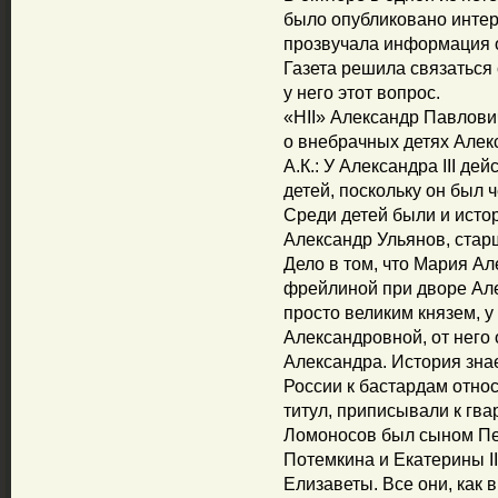
было опубликовано интер
прозвучала информация о
Газета решила связаться
у него этот вопрос.
«НII» Александр Павлови
о внебрачных детях Алекс
А.К.: У Александра III д
детей, поскольку он был
Среди детей были и истор
Александр Ульянов, стар
Дело в том, что Мария А
фрейлиной при дворе Алек
просто великим князем, у
Александровной, от него
Александра. История зна
России к бастардам отно
титул, приписывали к гва
Ломоносов был сыном Пет
Потемкина и Екатерины I
Елизаветы. Все они, как 