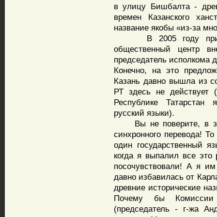
в улицу Бишбалта - древ
времен Казанского ханс
название якобы «из-за мн
В 2005 году принима
общественный центр в
председатель исполкома д
Конечно, на это предло
Казань давно вышла из со
РТ здесь не действует (
Республике Татарстан 
русский языки).
Вы не поверите, в зал
синхронного перевода! То
один государственный яз
когда я выпалил все это
посочувствовали! А я им
давно избавилась от Карла
древние исторические наз
Почему бы Комиссии
(председатель - г-жа А