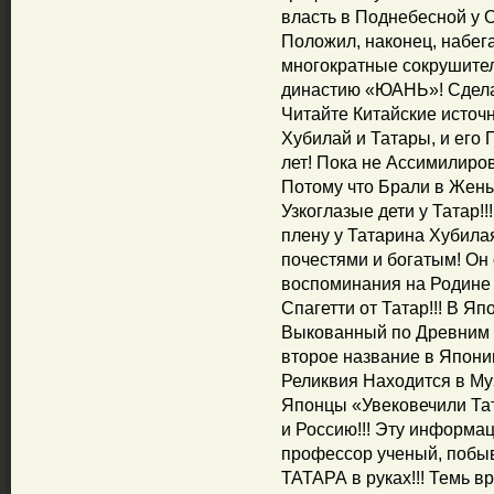
власть в Поднебесной у О
Положил, наконец, набег
многократные сокрушите
династию «ЮАНЬ»! Сдела
Читайте Китайские источн
Хубилай и Татары, и его
лет! Пока не Ассимилиро
Потому что Брали в Жен
Узкоглазые дети у Татар!
плену у Татарина Хубилая
почестями и богатым! О
воспоминания на Родине 
Спагетти от Татар!!! В Я
Выкованный по Древним Т
второе название в Япони
Реликвия Находится в Му
Японцы «Увековечили Тат
и Россию!!! Эту информ
профессор ученый, побы
ТАТАРА в руках!!! Темь в