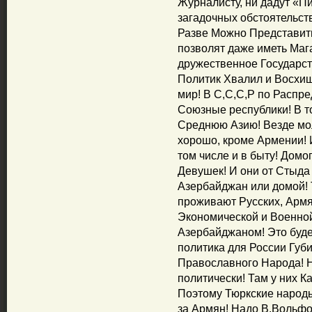
Журналисту, ни дадут «Пи
загадочных обстоятельств
Разве Можно Представит
позволят даже иметь Маг
дружественное Государ
Политик Хвалил и Восх
мир! В С,С,С,Р по Распр
Союзные республики! В т
Среднюю Азию! Везде мо
хорошо, кроме Армении! 
том числе и в быту! Дом
Девушек! И они от Стыда
Азербайджан или домой! 
проживают Русских, Арм
Экономической и Военной
Азербайджаном! Это буде
политика для России Губи
Православного Народа! Н
политически! Там у них К
Поэтому Тюркские народы
за Армян! Надо В.Вольф