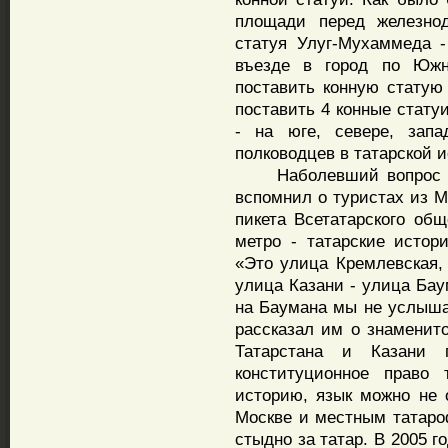
площади перед железнод
статуя Улуг-Мухаммеда -
въезде в город по Южн
поставить конную статую
поставить 4 конные статуи
- на юге, севере, запа
полководцев в татарской 
Наболевший вопрос о т
вспомнил о туристах из М
пикета Всетатарского об
метро - татарские истор
«Это улица Кремлевская,
улица Казани - улица Бау
на Баумана мы не услышал
рассказал им о знаменито
Татарстана и Казани 
конституционное право 
историю, язык можно не 
Москве и местным татаро
стыдно за татар. В 2005 