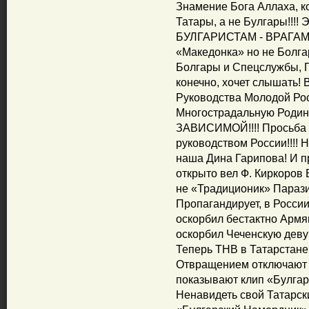
Знамение Бога Аллаха, к
Татары, а не Булгары!!!! 
БУЛГАРИСТАМ - ВРАГАМ!
«Македонка» но не Болга
Болгары и Спецслужбы, Гр
конечно, хочет слышать!
Руководства Молодой Ро
Многострадальную Роди
ЗАВИСИМОЙ!!!! Просьб
руководством России!!!!
наша Дина Гарипова! И п
открыто вел Ф. Киркоров 
не «Традиционик» Паразит
Пропагандирует, в России
оскорбил бестактно Армя
оскорбил Чеченскую девуш
Теперь ТНВ в Татарстане
Отвращением отключают к
показывают клип «Булгар 
Ненавидеть свой Татарски