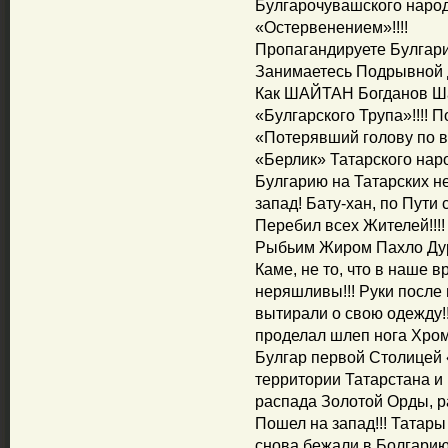
Булгарочувашского наро
«Остервенением»!!!!
Пропагандируете Булгариз
Занимаетесь Подрывной д
Как ШАЙТАН Богданов Шау
«Булгарского Трупа»!!!! П
«Потерявший голову по в
«Берлик» Татарского нар
Булгарию на Татарских н
запад! Бату-хан, по Пути
Перебил всех Жителей!!!!
Рыбьим Жиром Пахло Дурно
Каме, не то, что в наше 
неряшливы!!! Руки после
вытирали о свою одежду!!
проделал шлеп нога Хром
Булгар первой Столицей 
территории Татарстана и 
распада Золотой Орды, р
Пошел на запад!!! Татары
снова бежали в Болгарию