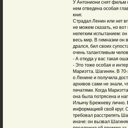
У Антониони снят фильм о
нем отведена особая гла
книг.
Страдал Ленин или нет в
не можем сказать, но вот 
нелегким испытанием: он
весь мир. В гимназии он 
дрался, бил своих супост
очень талантливым челов
- А откуда у вас такая
- Это тоже особая и инте
Мариэтта. Шагинян. В 70-
о Ленине и получила дост
архивов сами не знали, ч
печатями. Когда Мариэтт
она была потрясена и на
Ильичу Брежневу лично. 
информацией свой круг. 
требовал расстрелять Ша
иначе: он вызвал Шагинян
предложил ей премию за кн