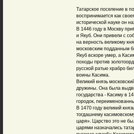
Татарское поселение в 
воспринимается как свое
исторической науке он на
В 1446 году в Москву пр
и Якуб. Они привели с со
на верность великому кн
московским подданным б
Якуб вскоре умер, а Каси
походы против золотоорд
русской ратью храбро би
воины Касима.
Великий князь московский
дружины. Она была выдви
государства - Касиму в 
городок, переименованны
В 1470 году великий княз
тогдашнему касимовскому
царя». Царство это не б
царями назначались тата