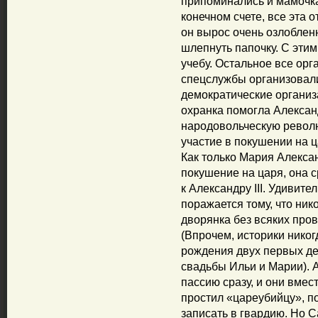
припоминались и мамочка,
конечном счете, все эта 
он вырос очень озлобленн
шлепнуть папочку. С этим
учебу. Остальное все орг
спецслужбы организовал
демократические организ
охранка помогла Алексан
народовольческую револ
участие в покушении на ц
Как только Мария Алексан
покушение на царя, она с
к Александру III. Удивите
поражается тому, что ник
дворянка без всяких пров
(Впрочем, историки никог
рождения двух первых д
свадьбы Ильи и Марии). А
пассию сразу, и они вмес
простил «цареубийцу», п
записать в гвардию. Но С