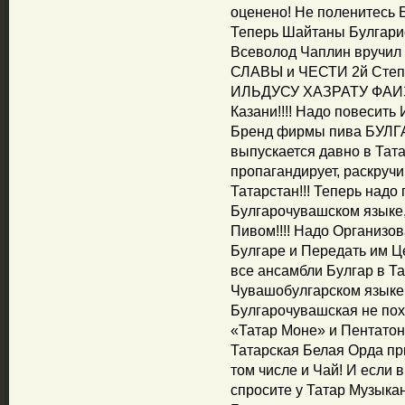
оценено! Не поленитесь 
Теперь Шайтаны Булгарис
Всеволод Чаплин вручи
СЛАВЫ и ЧЕСТИ 2й Степ
ИЛЬДУСУ ХАЗРАТУ ФАИЗОВ
Казани!!!! Надо повесить 
Бренд фирмы пива БУЛГА
выпускается давно в Тат
пропагандирует, раскручи
Татарстан!!! Теперь надо
Булгарочувашском языке
Пивом!!!! Надо Организо
Булгаре и Передать им Це
все ансамбли Булгар в Т
Чувашобулгарском языке 
Булгарочувашская не похо
«Татар Моне» и Пентатони
Татарская Белая Орда при
том числе и Чай! И если 
спросите у Татар Музыкан