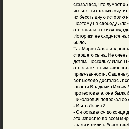
сказал все, что думает о
им, что, как только очути
их бесстыдную историю и
Поэтому на свободу Алекс
отправили в психушку, гд
Историки не сходятся на 
было.
Так Мария Александровна
старшего сына. Не очень
детям. Поскольку Илья Ник
относился к ним как к п
привязанности. Сашеньку 
вот Володе досталась вс
юности Владимир Ильич б
протестовала, она была 
Николаевич попрекал ее
- И что Ленин?
- Он оставался до конца 
это известно во всем мир
знали и жили в благогов