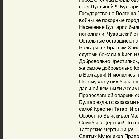
стал Пустыней!!!! Булгар
Государство на Волге на 
войны не покорные город
Население Булгарии были
пополнили, Чувашский эт
Остальные оставшиеся в 
Болгарию к Братьям Христ
слугами бежали в Киев и
Добровольно Крестились, 
же самое добровольно К
в Болгарии! И молились 
Потому что у них была ни
дальнейшем были Ассими
Православной епархии е
Булгар ездил с казаками 
силой Крестил Татар! И 
Особенно Выискивал Мал
Службы в Церквях! Поэт
Татарские Черты Лица! В 
Святых Мучеников Право