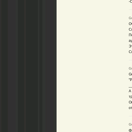
-
Gu
О
С
П
а
Э
С
Gu
G
"
_
А
т
О
о
Gu
ф