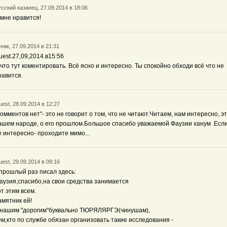
сский казанец, 27.09.2014 в 18:06
 мне нравится!
нак, 27.09.2014 в 21:31
uest.27,09,2014.в15:56
 что тут коментировать. Всё ясно и интересно. Ты спокойно обходи всё что не
равится.
est, 28.09.2014 в 12:27
Комментов нет"- это не говорит о том, что не читают.Читаем, нам интересно, эт
ашем народе, о его прошлом.Большое спасибо уважаемой Фаузии ханум .Если
е интересно- проходите мимо...
est, 29.09.2014 в 09:16
 прошлый раз писал здесь:
аузия,спасибо,на свои средства занимается
от этим всем.
амятник ей!
 нашим "дорогим"буквально ТЮРЯЛЯРГЭ(чинушам),
ем,кто по службе обязан организовать такие исследования -