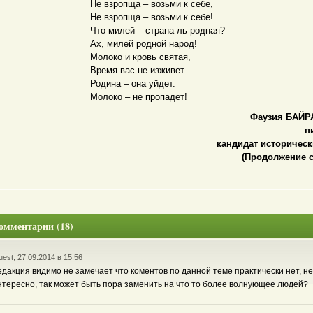
Не взропща – возьми к себе,
Не взропща – возьми к себе!
Что милей – страна ль родная?
Ах, милей родной народ!
Молоко и кровь святая,
Время вас не изживет.
Родина – она уйдет.
Молоко – не пропадет!
Фаузия БАЙ
п
кандидат историческ
(Продолжение с
омментарии (18)
est, 27.09.2014 в 15:56
едакция видимо не замечает что коментов по данной теме практически нет, не
нтересно, так может быть пора заменить на что то более волнующее людей?