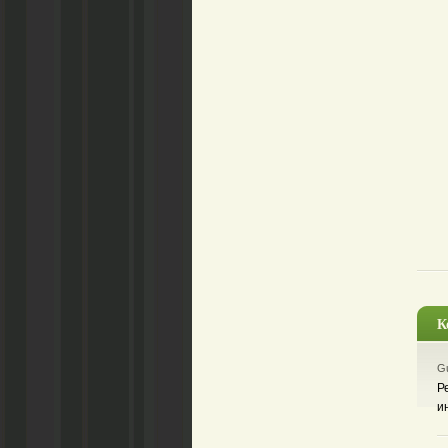
К
Gu
Р
и