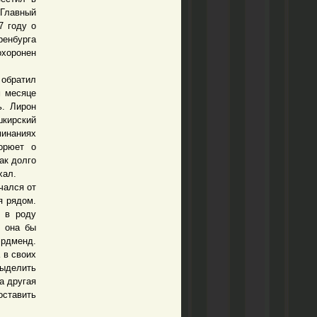
 Главный
7 году о
ренбурга
охоронен
обратил
м месяце
ь. Лирон
шкирский
минаниях
орюет о
ак долго
хал.
чался от
я рядом.
е в роду
, она бы
эрдменд.
 в своих
выделить
а другая
ставить