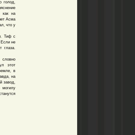
 голод,
ыяснение
 как на
шет Асма
л, что у
. Тиф с
 Если не
т глаза.
 словно
ул этот
земле, в
авда, на
й завод,
ю могилу
станутся