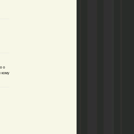
о о
 кому