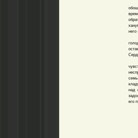
Раз 
обош
врем
обра
хану
него
Да, 
голо
оста
Серд
Поэ
чувс
несп
семь
клад
над 
задо
его 