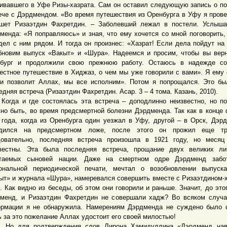
ивавшего в Уфе Ризы-хазрата. Сам он оставил следующую запись о п
ече с Дэрдмендом. «Во время путешествия из Оренбурга в Уфу я прове
шет Ризаэтдин Фахретдин. – Заболевший лежал в постели. Услыша
менда: «Я поправляюсь» и зная, что ему хочется со мной поговорить,
дел с ним рядом. И тогда он произнес: «Хазрат! Если дела пойдут на
бновим выпуск «Вакыт» и «Шура». Надеемся и просим, чтобы вы вер
бург и продолжили свою прежнюю работу. Остаюсь в надежде со
естное путешествие в Хиджаз, о чем мы уже говорили с вами». Я ему 
и позволит Аллах, мы все исполним». Потом я попрощался. Это б
едняя встреча (Ризаэтдин Фахретдин. Асар. 3 – 4 тома. Казань, 2010).
а и где состоялась эта встреча – доподлинно неизвестно, но по
но быть, во время предсмертной болезни Дэрдменда. Так как в конце
 года, когда из Оренбурга один уезжал в Уфу, другой – в Орск, Дэр
одился на предсмертном ложе, после этого он прожил еще тр
овательно, последняя встреча произошла в 1921 году, но месяц
вестны. Эта была последняя встреча, прощание двух великих лич
итаемых сыновей нации. Даже на смертном одре Дэрдменд забо
ональной периодической печати, мечтал о возобновлении выпуска
ыт» и журнала «Шура», намеревался совершить вместе с Ризаэтдином-
. Как видно из беседы, об этом они говорили и раньше. Значит, до это
менд, и Ризаэтдин Фахретдин не совершали хадж? Во всяком случа
рмации я не обнаружила. Намерениям Дэрдменда не суждено было 
ь за это пожелание Аллах удостоит его своей милостью!
для подтверждения слов Лирона Хамидуллина «Дэрдменд нав