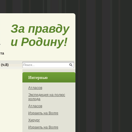
За правду
и Родину!
ета
(ч.8)
Интервью
Атласов
Экспедиция на полюс
холода
Атласов
Израиль на Волге
Хирург
Израиль на Волге