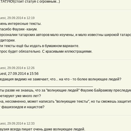
СТАТУЮ!(стоит статуя с огромным...)
est, 29.09.2014 в 12:19
чень интересные тексты.
пасибо Фаузии -ханум.
ерсоналии татарских авторов мало изучены, и мало известны широкой татар
удитории.
ти тексты ещё бы издать в бумажном варианте.
прос будет обязательно. С красивыми иллюстрациями.
est, 29.09.2014 в 12:26
uest, 27.09.2014 в 15:56
Редакция видимо не замечает, что... на что - то более волнующее людей?
______________________________________________
 ты разве не знаешь, что за "волнующие людей" Фаузию Байрамову преследую
ретируют уже много лет?
на, несомненно, может написать "волнующие тексты", но ты сможешь защитит
т фашизоидов и нацистов?
est, 29.09.2014 в 12:33
аузия всегда пишет очень даже волнующее людей.