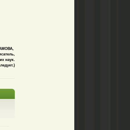
РАМОВА,
исатель,
их наук.
ледует.)