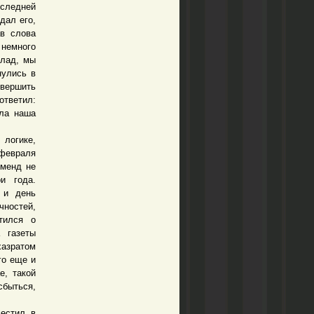
оследней
дал его,
в слова
 немного
 лад, мы
нулись в
вершить
ответил:
ыла наша
 логике,
 февраля
дменд не
и года.
 и день
ностей,
тился о
 газеты
хазратом
го еще и
е, такой
сбыться,
естил в