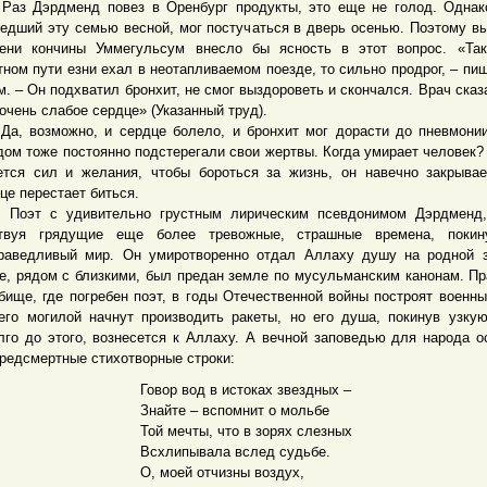
Дэрдменд повез в Оренбург продукты, это еще не голод. Однако
едший эту семью весной, мог постучаться в дверь осенью. Поэтому в
ени кончины Уммегульсум внесло бы ясность в этот вопрос. «Так
тном пути езни ехал в неотапливаемом поезде, то сильно продрог, – пи
м. – Он подхватил бронхит, не смог выздороветь и скончался. Врач сказа
 очень слабое сердце» (Указанный труд).
возможно, и сердце болело, и бронхит мог дорасти до пневмонии
дом тоже постоянно подстерегали свои жертвы. Когда умирает человек?
ется сил и желания, чтобы бороться за жизнь, он навечно закрывае
це перестает биться.
т с удивительно грустным лирическим псевдонимом Дэрдменд,
твуя грядущие еще более тревожные, страшные времена, покин
раведливый мир. Он умиротворенно отдал Аллаху душу на родной 
е, рядом с близкими, был предан земле по мусульманским канонам. Пр
бище, где погребен поэт, в годы Отечественной войны построят военны
его могилой начнут производить ракеты, но его душа, покинув узку
лго до этого, вознесется к Аллаху. А вечной заповедью для народа о
предсмертные стихотворные строки:
Говор вод в истоках звездных –
Знайте – вспомнит о мольбе
Той мечты, что в зорях слезных
Всхлипывала вслед судьбе.
О, моей отчизны воздух,