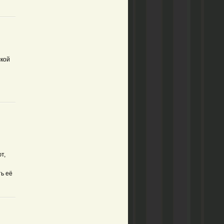
ской
т,
ь её