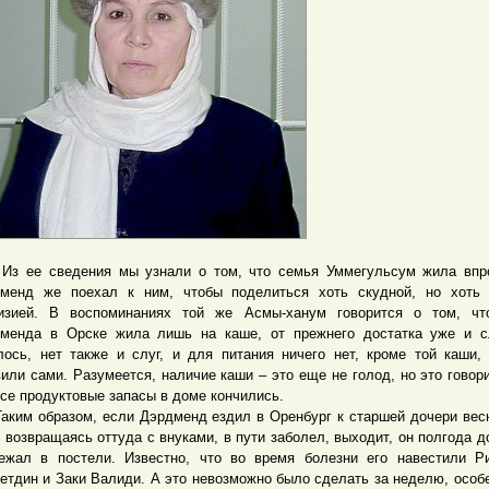
е сведения мы узнали о том, что семья Уммегульсум жила впро
менд же поехал к ним, чтобы поделиться хоть скудной, но хоть 
изией. В воспоминаниях той же Асмы-ханум говорится о том, чт
менда в Орске жила лишь на каше, от прежнего достатка уже и с
лось, нет также и слуг, и для питания ничего нет, кроме той каши,
вили сами. Разумеется, наличие каши – это еще не голод, но это говори
все продуктовые запасы в доме кончились.
м образом, если Дэрдменд ездил в Оренбург к старшей дочери вес
, возвращаясь оттуда с внуками, в пути заболел, выходит, он полгода д
ежал в постели. Известно, что во время болезни его навестили Р
етдин и Заки Валиди. А это невозможно было сделать за неделю, особ