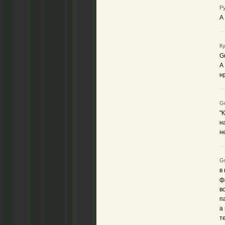
Ру
А
Ку
G
А
н
Gu
"
н
н
Gu
в
ф
в
п
а
т