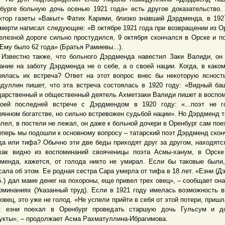
бурге больную дочь осенью 1921 года» есть другое доказательство.
ктор газеты «Вакыт» Фатих Карими, близко знавший Дэрдменда, в 192
смерти написал следующее: «В октябре 1921 года при возвращении из О
елезной дороге сильно простудился, 9 октября скончался в Орске и п
 Ему было 62 года» (Братья Рамиевы...).
стно также, что больного Дэрдменда навестил Заки Валиди, он 
ание на заботу Дэрдменда не о себе, а о своей нации. Когда, в како
оялась их встреча? Ответ на этот вопрос внес бы некоторую ясност
дуллин пишет, что эта встреча состоялась в 1920 году: «Видный ба
дарственный и общественный деятель Ахметзаки Валиди пишет в воспо
оей последней встрече с Дэрдмендом в 1920 году: «...поэт не г
рянном богатстве, но сильно встревожен судьбой нации». Но Дэрдменд т
олел, в постели не лежал, он даже к больной дочери в Оренбург сам пое
рь мы подошли к основному вопросу – татарский поэт Дэрдменд скон
да или тифа? Обычно эти две беды приходят друг за другом, находятс
как видно из воспоминаний свояченицы поэта Асмы-ханум, в Орск
менда, кажется, от голода никто не умирал. Если бы таковые были
сала об этом. Ее родная сестра Сара умерла от тифа в 18 лет. «Езни (Д
Б.) дал маме денег на похороны, еще привел трех овец», – сообщает она
оминаниях (Указанный труд). Если в 1921 году имелась возможность 
 овец, это уже не голод. «Не успели прийти в себя от этой потери, пришл
: езни поехал в Оренбург проведать старшую дочь Гульсум и до
укты», – продолжает Асма Рахматуллина-Ибрагимова.