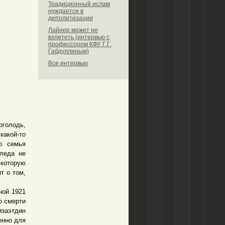
Традиционный ислам
нуждается в
деполитизации
Лайнер может не
взлететь (интервью с
профессором КФУ Г.Г.
Габдуллиным)
Все интервью
голодь,
какой-то
о семья
леда не
 которую
т о том,
ной 1921
о смерти
изаэтдин
енно для