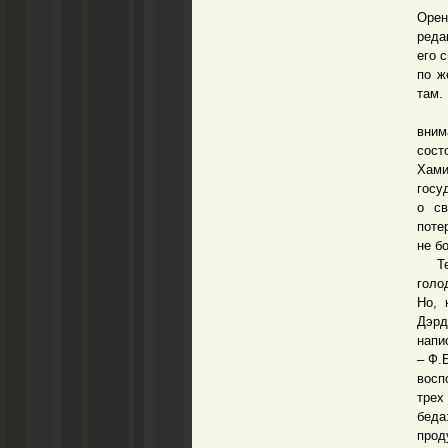
Орен
реда
его 
по ж
там.
Изве
вним
сост
Хами
госу
о св
поте
не б
Тепе
голо
Но, 
Дэрд
напи
– Ф.
восп
трех
беда
прод