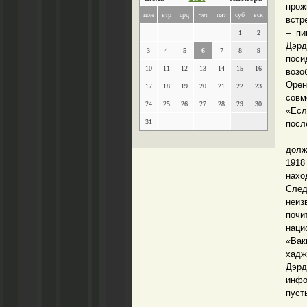
прож
пон
втр
срд
чет
пят
суб
вск
встр
– пи
1
2
Дэрд
3
4
5
6
7
8
9
поси
10
11
12
13
14
15
16
возо
Орен
17
18
19
20
21
22
23
совм
24
25
26
27
28
29
30
«Есл
31
посл
Когд
долж
1918
нах
След
неиз
поч
наци
«Вак
хадж
Дэрд
инфо
пуст
Но 