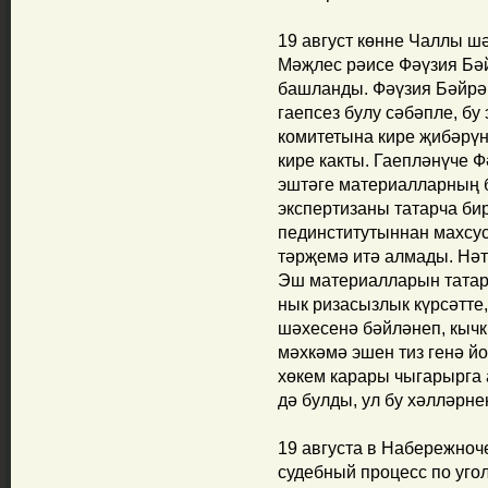
19 август көнне Чаллы ш
Мәҗлес рәисе Фәүзия Бә
башланды. Фәүзия Бәйрә
гаепсез булу сәбәпле, бу
комитетына кире җибәрүн
кире какты. Гаепләнүче Ф
эштәге материалларның б
экспертизаны татарча б
пединститутыннан махсу
тәрҗемә итә алмады. Нәт
Эш материалларын татарч
нык ризасызлык күрсәтте
шәхесенә бәйләнеп, кычк
мәхкәмә эшен тиз генә й
хөкем карары чыгарырга
дә булды, ул бу хәлләрне
19 августа в Набережноч
судебный процесс по уго