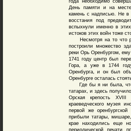
года необходимо соверш
День памяти и на месте
камень с надписью. Не в 
восстания под предводи
вспыхнули именно в этих
истоков этих войн тоже ст
Несмотря на то что рус
построили множество зда
реки Орь Оренбургом, ему
1741 году центр был пер
Гора, а уже в 1744 год
Оренбурга, и он был об
Оренбурге осталась стоять
Где бы я ни была, что 
татарах, и здесь получил
Орская крепость XVIII
краеведческого музея и
первой же оренбургской
прибыли татары, мишаре,
крае находились еще но
периодической печати п