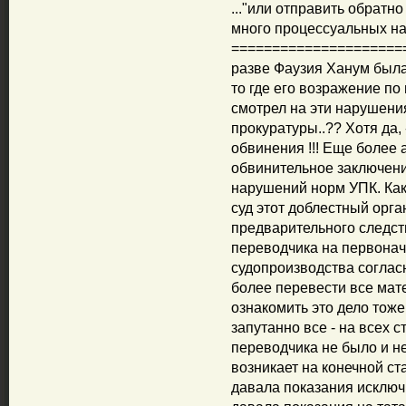
..."или отправить обратно
много процессуальных на
=====================
разве Фаузия Ханум была 
то где его возражение по
смотрел на эти нарушени
прокуратуры..?? Хотя да,
обвинения !!! Еще более 
обвинительное заключени
нарушений норм УПК. Как
суд этот доблестный орга
предварительного следс
переводчика на первонач
судопроизводства согласн
более перевести все мат
ознакомить это дело тоже 
запутанно все - на всех 
переводчика не было и н
возникает на конечной ста
давала показания исключ