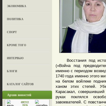
ЭКОНОМИКА
ПОЛИТИКА
СПОРТ
КРОМЕ ТОГО
ИНТЕРВЬЮ
Восстания под истори
(«Война под предводите
именно с периодом возвед
БЛОГИ
1740 года именно этого м
на белом войлеке подни
КАТАЛОГ САЙТОВ
ханом этих степей. Уб
Карасакал, совершивший
Архив новостей
руках поклялся осво
завоевателей. С повстанч
август
2026