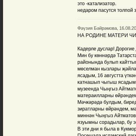
это -катализатор.
недаром пасутся толпой
Фәүзия Бәйрәмова, 16.08.20
НА РОДИНЕ МАТЕРИ ЧИ
Кадерле дуслар! Дорогие 
Мин бу көннәрдә Татарс
районында булып кайтт
мөселман кызлары җәйл
ясадым, 16 августта үтк
катнашып чыгыш ясадым.
музеенда Чыңгыз Айтмат
матераилларны өйрәндем
Мәчкәрәдә булдым, бире
зиратларны өйрәндем, мә
миннән Чыңгыз Айтматов
язуымны сорадылар, бу э
В эти дни я была в Кукмо
Посещала исламский лаге