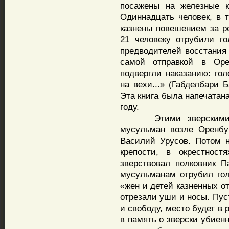
посажены на железные к
Одиннадцать человек, в 
казнены повешением за ре
21 человеку отрубили г
предводителей восстания
самой отправкой в Оре
подвергли наказанию: го
на вехи...» (Габделбари Б
Эта книга была напечатана
году.
Этими зверскими де
мусульман возле Оренбур
Василий Урусов. Потом 
крепости, в окрестност
зверствовал полковник П
мусульманам отрубил гол
«жен и детей казненных о
отрезали уши и носы. Пус
и свободу, место будет в
в память о зверски убиен