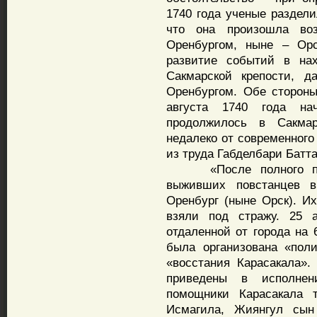
1740 года ученые раздели
что она произошла во
Оренбургом, ныне – Орс
развитие событий в на
Сакмарской крепости, 
Оренбургом. Обе стороны
августа 1740 года на
продолжилось в Сакмар
недалеко от современного
из труда Габделбари Батт
«После полного пода
выживших повстанцев 
Оренбург (ныне Орск). Их
взяли под стражу. 25 а
отдаленной от города на 
была организована «пол
«восстания Карасакала».
приведены в исполнен
помощники Карасакала 
Исмагила, Жиянгул сын