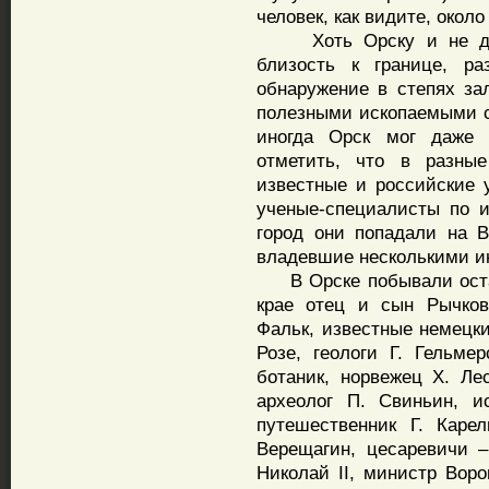
человек, как видите, окол
Хоть Орску и не дове
близость к границе, ра
обнаружение в степях зал
полезными ископаемыми с
иногда Орск мог даже 
отметить, что в разны
известные и российские у
ученые-специалисты по и
город они попадали на В
владевшие несколькими и
В Орске побывали остав
крае отец и сын Рычков
Фальк, известные немецки
Розе, геологи Г. Гельме
ботаник, норвежец Х. Лес
археолог П. Свиньин, и
путешественник Г. Каре
Верещагин, цесаревичи 
Николай II, министр Вор