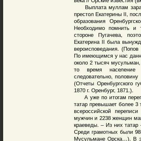
века // Орские известия (в
Выплата муллам зарабо
престол Екатерины II, пос
образования Оренбургск
Необходимо помнить и т
стороне Пугачева, поэт
Екатерина II была вынуж
вероисповедания. (Попов 
По имеющимся у нас данны
около 2 тысяч мусульман,
то время население 
следовательно, половину
(Отчеты Оренбургского гу
1870 г. Оренбург, 1871.).
А уже по итогам перепи
татар превышает более 3 
всероссийской переписи
мужчин и 2238 женщин маг
краеведы. – Из них татар 
Среди грамотных были 98 
Мусульмане Орска…). В э