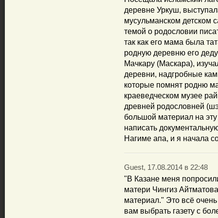
деревне Уркуш, выступала
мусульманском детском с
темой о родословии писа
так как его мама была тат
родную деревню его деду
Мачкару (Маскара), изуча
деревни, надгробные камн
которые помнят родню ма
краеведческом музее рай
древней родословней (шэ
большой материал на эту
написать документальную 
Нагиме апа, и я начала с
Guest, 17.08.2014 в 22:48
"В Казане меня попросил
матери Чингиз Айтматова 
материал." Это всё очень
вам выбрать газету с бол