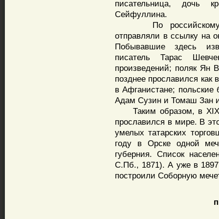
писательница, дочь к
Сейфуллина.
По российскому об
отправляли в ссылку на о
Побывавшие здесь изв
писатель Тарас Шевче
произведений; поляк Ян В
позднее прославился как 
в Афганистане; польские
Адам Сузин и Томаш Зан и
Таким образом, в XIX в
прославился в мире. В эт
умелых татарских торгов
году в Орске одной меч
губерния. Список населе
С.Пб., 1871). А уже в 189
построили Соборную мечеть
пис