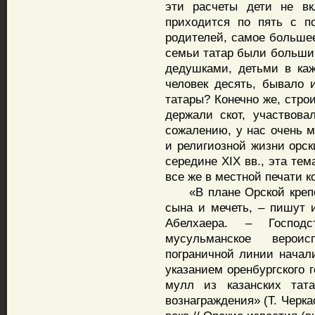
эти расчеты дети не в
приходится по пять с по
родителей, самое большее
семьи татар были больши
дедушками, детьми в ка
человек десять, бывало 
татары? Конечно же, строи
держали скот, участвов
сожалению, у нас очень 
и религиозной жизни орск
середине XIX вв., эта тем
все же в местной печати к
«В плане Орской крепос
сына и мечеть, – пишут и
Абелхаера. – Господ
мусульманское веро
пограничной линии начали
указанием оренбургского 
мулл из казанских та
вознаграждения» (Т. Черк