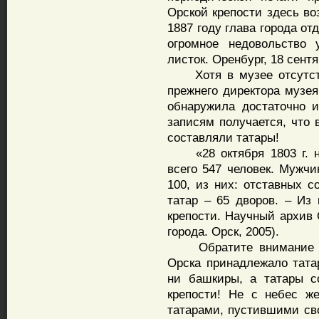
Орской крепости здесь во
1887 году глава города от
огромное недовольство 
листок. Оренбург, 18 сентяб
Хотя в музее отсутству
прежнего директора музея
обнаружила достаточно 
записям получается, что 
составляли татары!
«28 октября 1803 г. на
всего 547 человек. Мужчи
100, из них: отставных с
татар – 65 дворов. – Из
крепости. Научный архив 
города. Орск, 2005).
Обратите внимание – в
Орска принадлежало татар
ни башкиры, а татары с
крепости! Не с небес ж
татарами, пустившими сво