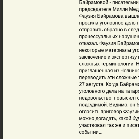
Байрамовой - писательни
председателя Милли Мед
Фаузия Байрамова вышла 
просила уголовное дело 
отправить обратно в след
процессуальных нарушени
отказал. Фаузия Байрамов
некоторые материалы уго
заключение и экспертизу 
сложных терминологии. Н
приглашенная из Челнинс
переводить эти сложные т
27 августа. Когда Байра
уголовного дела на татар
недовольство, повысил г
подсудимой. Видимо, он б
огласить приговор Фаузи
можно догадать, какой бу
участвовал так же и писа
событии...