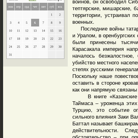
воинов, он освободил Сиб
пон
втр
срд
чет
пят
суб
вск
тептярские, мишарские, б
территории, устраивал по
1
2
военных.
3
4
5
6
7
8
9
Последние войны татар 
10
11
12
13
14
15
16
и Уралом, в оренбургских
17
18
19
20
21
22
23
были принесены тысячи
24
25
26
27
28
29
30
Карасакала империя напр
началось безжалостное,
31
убийство местного населен
степях русскими генерала
Поскольку наше повество
оставить в стороне крова
как они напрямую связаны 
В книге «Казанские тю
Таймаса – уроженца этих
Турцию, это событие оп
сильного влияния Заки Ва
Баттал называет башкирам
действительности. Сл
обстоятельство – при оп