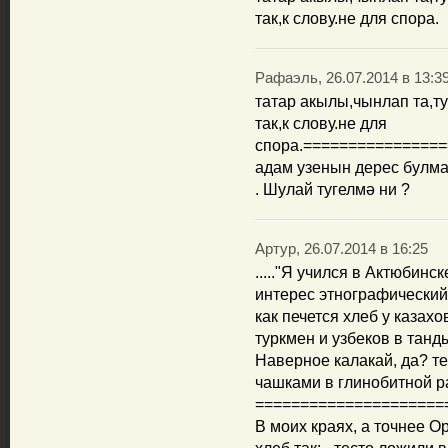
так,к слову.не для спора.
Рафаэль, 26.07.2014 в 13:3
татар акылы,чынлап та,ту
так,к слову.не для
спора.===============
адам узенын дерес булма
. Шулай тугелмә ни ?
Артур, 26.07.2014 в 16:25
....."Я учился в Актюбинс
интерес этнографический
как печется хлеб у казахо
туркмен и узбеков в танд
Наверное калакай, да? т
чашками в глинобитной ра
=====================
В моих краях, а точнее Ор