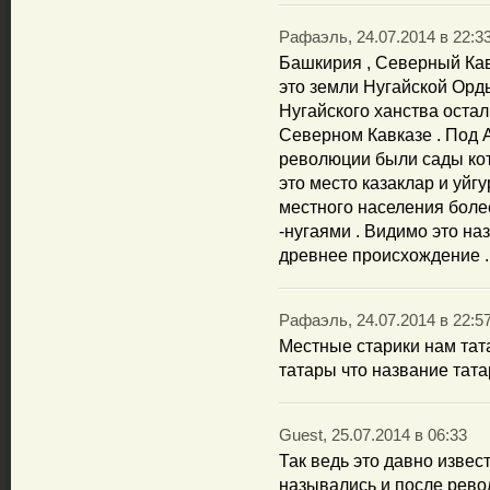
Рафаэль, 24.07.2014 в 22:3
Башкирия , Северный Кав
это земли Нугайской Орд
Нугайского ханства оста
Северном Кавказе . Под 
революции были сады ко
это место казаклар и уйг
местного населения боле
-нугаями . Видимо это на
древнее происхождение .
Рафаэль, 24.07.2014 в 22:5
Местные старики нам тата
татары что название тата
Guest, 25.07.2014 в 06:33
Так ведь это давно извес
назывались и после рев