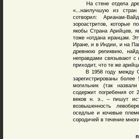
На стене отдела древн
«...наилучшую из стра
сотворил: Арианам-Вай
зороастритов, которые п
якобы Страна Арийцев, я
тоже «отдана иранцам. Эт
Иране, и в Индии, и на П
древнюю реликвию, найд
неправдами связывают с 
приходит, что те же арий
В 1958 году между Ор
зарегистрированы более 
могильник (так назвали
содержит погребения от 2
веков н. э., – пишут ис
возвышенность левобе
оседлые и кочевые племе
сородичей в течение многи
пис