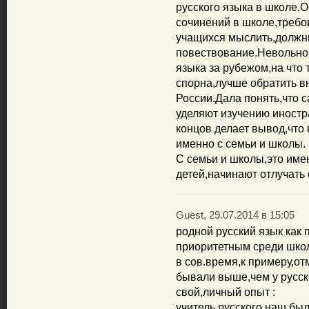
русского языка в школе.
сочинений в школе,требо
учащихся мыслить,должн
повествование.Невольно 
языка за рубежом,на что
спорна,лучше обратить в
России.Дала понять,что 
уделяют изучению иностр
концов делает вывод,что
именно с семьи и школы.
С семьи и школы,это имен
детей,начинают отлучать 
Guest, 29.07.2014 в 15:05
родной русский язык как
приоритетным среди школ
в сов.время,к примеру,от
бывали выше,чем у русс
свой,личный опыт :
учитель русского наш б