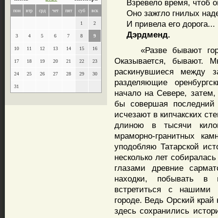
Взревело время, чтоб он
пон
втр
срд
чет
пят
суб
вск
Оно зажгло гнилых наде
И привела его дорога... н
1
2
Дэрдменд.
3
4
5
6
7
8
9
«Разве бывают горы в
10
11
12
13
14
15
16
Оказывается, бывают. М
17
18
19
20
21
22
23
раскинувшиеся между з
24
25
26
27
28
29
30
разделяющие оренбургс
31
начало на Севере, затем,
бы совершая последний 
исчезают в кипчакских ст
длиною в тысячи кило
мраморно-гранитных кам
уподобляю Татарской исто
несколько лет собиралась
глазами древние сармат
находки, побывать в 
встретиться с нашими
городе. Ведь Орский край
здесь сохранились истор