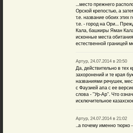
...место прежнего распол
Орской крепостью, а зате
т.е. название обоих этих 
т.е. - город на Ори... Пр
Кала, башкиры Яман Кала, 
исконные места обитания 
естественной границей м
Артур, 24.07.2014 в 20:50
Да, действительно в тех 
захоронений и те края б
названиями речушек, мест
с Фаузией апа с ее верси
слова - "Ур-Ар". Что озна
исключительное казахское 
Артур, 24.07.2014 в 21:02
..а почему именно тюрко