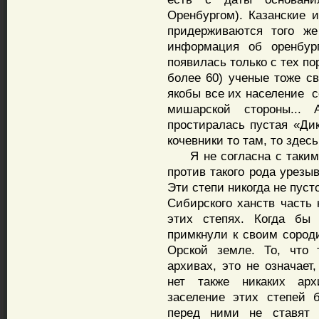
Оренбургом). Казанские 
придерживаются того же
информация об оренбург
появилась только с тех по
более 60) ученые тоже св
якобы все их население с
мишарской стороны...
простиралась пустая «Дик
кочевники то там, то здесь 
Я не согласна с таким 
против такого рода урезы
Эти степи никогда не пуст
Сибирского ханств часть
этих степях. Когда бы
примкнули к своим сород
Орской земле. То, что 
архивах, это не означает
нет также никаких арх
заселение этих степей 
перед ними не ставят 