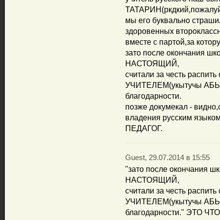
ТАТАРИН(ркдкий,пожалуй
мы его буквально страшил
здоровенных второклассн
вместе с партой,за котор
зато после окончания ш
НАСТОЯЩИЙ,
считали за честь распит
УЧИТЕЛЕМ(укытучы АБЫЙ!
благодарности.
позже докумекал - видно,
владения русским языко
ПЕДАГОГ.
Guest, 29.07.2014 в 15:55
"зато после окончания 
НАСТОЯЩИЙ,
считали за честь распит
УЧИТЕЛЕМ(укытучы АБЫЙ!
благодарности." ЭТО Ч