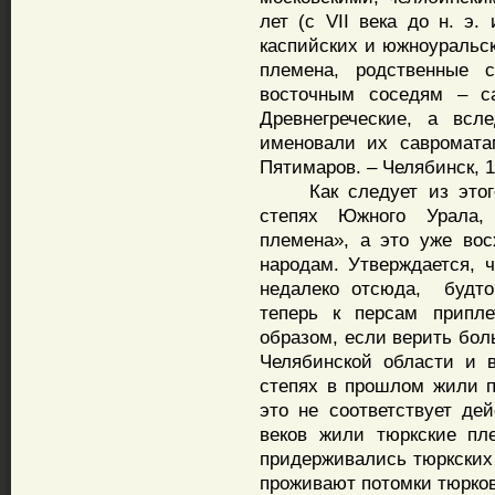
лет (с VII века до н. э.
каспийских и южноуральс
племена, родственные
восточным соседям – с
Древнегреческие, а всл
именовали их савромата
Пятимаров. – Челябинск, 1
Как следует из этого 
степях Южного Урала,
племена», а это уже вос
народам. Утверждается, 
недалеко отсюда, будто
теперь к персам припл
образом, если верить бол
Челябинской области и 
степях в прошлом жили п
это не соответствует дей
веков жили тюркские пл
придерживались тюркских 
проживают потомки тюрков,