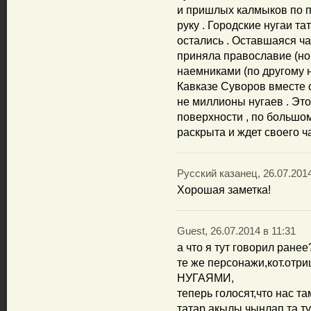
и пришлых калмыков по п
руку . Городские нугаи т
остались . Оставшаяся ч
приняла православие (но
наемниками (по другому 
Кавказе Суворов вместе 
не миллионы нугаев . Это
поверхности , по большом
раскрыта и ждет своего ча
Русский казанец, 26.07.2014
Хорошая заметка!
Guest, 26.07.2014 в 11:31
а что я тут говорил ранее
те же персонажи,кот.отри
НУГАЯМИ,
теперь голосят,что нас т
татар акылы,чынлап та,ту