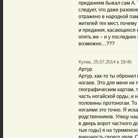
преданиям бывал сам А. Т
следует, что даже разово
отражено в народной памя
жителей тех мест, почему 
и предания, касающихся к
опять же – и у последних 
возможно…???
Кунак, 25.07.2014 в 18:46
Артур
Артур, как-то ты обронил 
ногаев. Это для меня не 
географическим картам, 
часть ногайской орды, и
половины протоногаи. То 
ногаями это точно. Я иск
родственников. Улицу наш
в дверь ворот частного д
тые годы) я на туркменск
внешность своего дяди. О