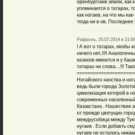
оренбургские земли, как 
упоминается о татарах, т
как ногаев, на что мы как
тогда ни в нв. Последнее
Рафаэль, 25.07.2014 в 21:5
! А вот о татарах, якобы 
ничего нет..!!!! Аналоги
казахов имеются и у башки
татарах ни слова…!!! Та
=====================
Ногайского ханства и ног
ведь были города Золото
цивилизация которой в на
современных населенный 
Казакстана . Нашествие 
от прежде цветущих горо
междуусобица между Тук
нугаев . Если добавть сю
нугаев не осталось никак