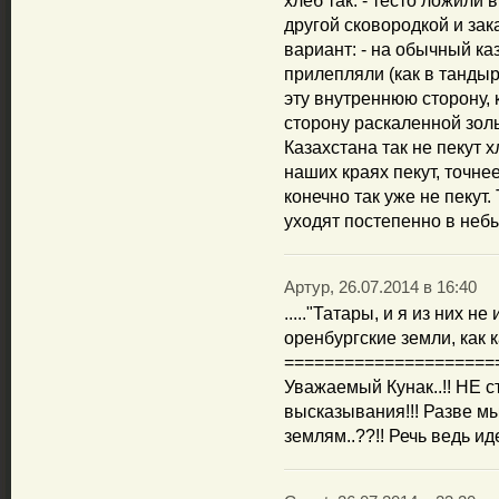
хлеб так: - тесто ложили 
другой сковородкой и зак
вариант: - на обычный ка
прилепляли (как в тандыр
эту внутреннюю сторону,
сторону раскаленной зол
Казахстана так не пекут х
наших краях пекут, точнее
конечно так уже не пекут
уходят постепенно в небыт
Артур, 26.07.2014 в 16:40
....."Татары, и я из них 
оренбургские земли, как к
=====================
Уважаемый Кунак..!! НЕ с
высказывания!!! Разве мы
землям..??!! Речь ведь ид