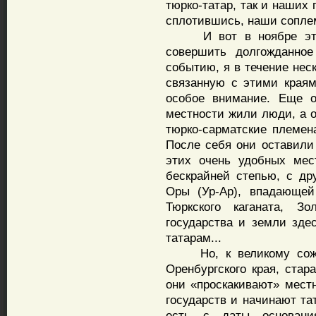
тюрко-татар, так и наших 
сплотившись, наши соплем
И вот в ноябре этого
совершить долгожданное
событию, я в течение нес
связанную с этими краям
особое внимание. Еще о
местности жили люди, а о
тюрко-сарматские племен
После себя они оставили 
этих очень удобных мес
бескрайней степью, с др
Оры (Ур-Ар), впадающей
Тюркского каганата, З
государства и земли зде
татарам...
Но, к великому сожал
Оренбургского края, стар
они «проскакивают» мест
государств и начинают та
есть с даты основани