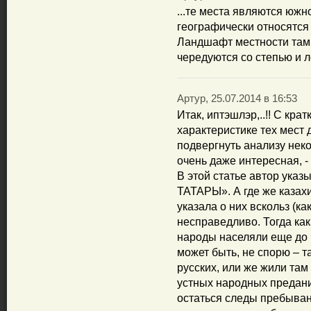
...те места являются южн
географически относятся
Ландшафт местности там
чередуются со степью и 
Артур, 25.07.2014 в 16:53
Итак, иптэшлэр,..!! С кра
характеристике тех мест 
подвергнуть анализу неко
очень даже интересная, - 
В этой статье автор ука
ТАТАРЫ». А где же казахи,
указала о них вскольз (ка
несправедливо. Тогда как,
народы населяли еще до п
может быть, не спорю – 
русских, или же жили там
устных народных предани
остаться следы пребывани