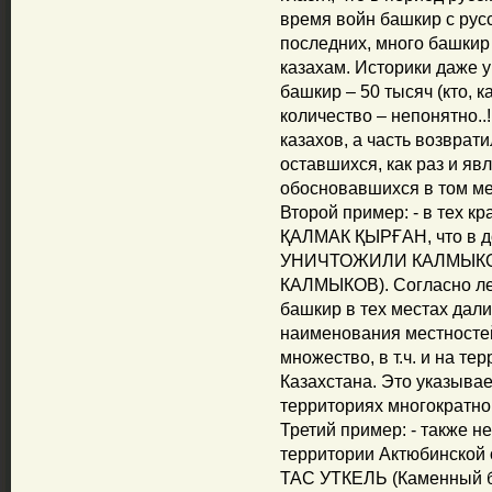
время войн башкир с русс
последних, много башкир 
казахам. Историки даже
башкир – 50 тысяч (кто, к
количество – непонятно..!!
казахов, а часть возврат
оставшихся, как раз и яв
обосновавшихся в том ме
Второй пример: - в тех к
ҚАЛМАК ҚЫРҒАН, что в д
УНИЧТОЖИЛИ КАЛМЫКОВ
КАЛМЫКОВ). Согласно ле
башкир в тех местах дали
наименования местносте
множество, в т.ч. и на т
Казахстана. Это указывае
территориях многократно
Третий пример: - также не
территории Актюбинской 
ТАС УТКЕЛЬ (Каменный бр