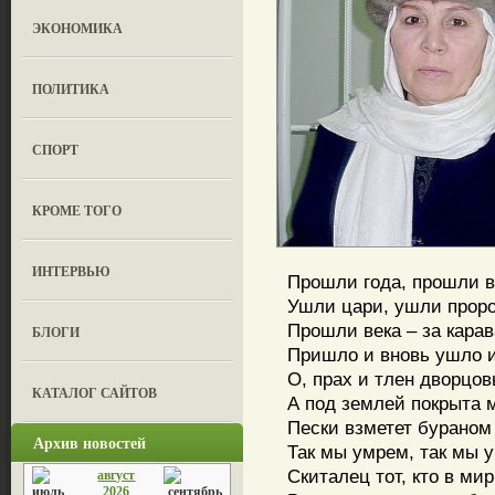
ЭКОНОМИКА
ПОЛИТИКА
СПОРТ
КРОМЕ ТОГО
ИНТЕРВЬЮ
Прошли года, прошли ве
Ушли цари, ушли пророки
Прошли века – за карава
БЛОГИ
Пришло и вновь ушло из
О, прах и тлен дворцовы
КАТАЛОГ САЙТОВ
А под землей покрыта мг
Пески взметет бураном б
Архив новостей
Так мы умрем, так мы уй
Скиталец тот, кто в мир 
август
2026