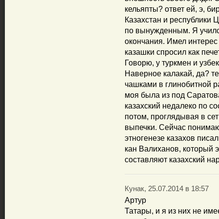
кельяпты? ответ ей, э, б
Казахстан и республики 
по вынужденным. Я училс
окончания. Имел интерес
казашки спросил как печет
Говорю, у туркмен и узбе
Наверное калакай, да? т
чашками в глинобитной р
моя была из под Саратов
казахский недалеко по со
потом, проглядывая в сет
выпечки. Сейчас понимаю.
этногенезе казахов писал
кан Валиханов, который э
составляют казахский нар
Кунак, 25.07.2014 в 18:57
Артур
Татары, и я из них не им