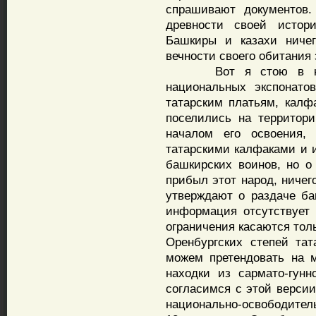
спрашивают документов.
древности своей истори
Башкиры и казахи ниче
вечности своего обитания 
Вот я стою в краев
национальных экспонато
татарским платьям, калф
поселились на территори
началом его освоения
татарскими калфаками и 
башкирских воинов, но о
прибыл этот народ, ничег
утверждают о раздаче ба
информация отсутствует 
ограничения касаются тол
Оренбургских степей тат
можем претендовать на
находки из сармато-гунн
согласимся с этой версии
национально-освободител