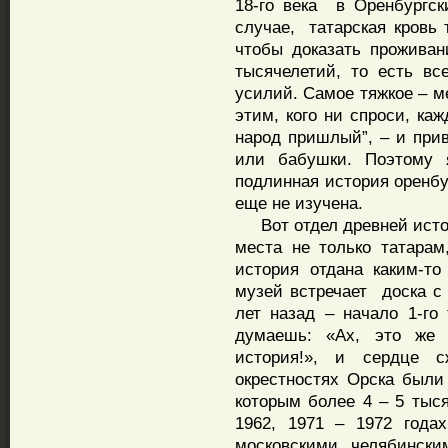
18-го века в Оренбургск
случае, татарская кровь 
чтобы доказать проживан
тысячелетий, то есть вс
усилий. Самое тяжкое – м
этим, кого ни спроси, ка
народ пришлый”, – и прив
или бабушки. Поэтому я
подлинная история оренбу
еще не изучена.
Вот отдел древней истори
места не только татарам
история отдана каким-т
музей встречает доска 
лет назад – начало 1-го 
думаешь: «Ах, это же
история!», и сердце с
окрестностях Орска были
которым более 4 – 5 тыся
1962, 1971 – 1972 года
московскими, челябински