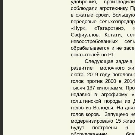
удобрения, производи
соблюдали агротехнику. П
в сжатые сроки. Большую
передовые сельхозпредпр
«Нур», «Татарстан», 
Сафиуллов. Кстати, се
невосстребованных се
обрабатывается и не зас
показателей по РТ.
Следующая задача рай
развитие молочного жив
скота. 2019 году поголов
голов против 2800 в 2014
тысяч 137 килограмм. Про
недавно в агрофирму «
голштинской породы из 
голов из Вологды. На дня
голов коров. Запущено н
модернизировано 15 живо
будут построены 6 
оборудованием, бл