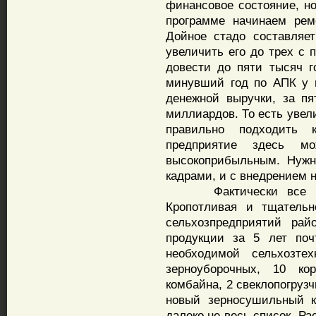
финансовое состояние, но
программе начинаем рем
Дойное стадо составляет
увеличить его до трех с 
довести до пяти тысяч г
минувший год по АПК у 
денежной выручки, за п
миллиардов. То есть увел
правильно подходить 
предприятие здесь м
высокоприбыльным. Нужн
кадрами, и с внедрением 
Фактически все выше
Кропотливая и тщательн
сельхозпредприятий рай
продукции за 5 лет поч
необходимой сельхозте
зерноуборочных, 10 ко
комбайна, 2 свеклопогруз
новый зерносушильный к
далеко не весь список. Рас