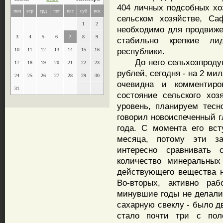
404 личных подсобных хо
пон
втр
срд
чет
пят
суб
вск
сельском хозяйстве, Са
1
2
необходимо для продвижен
3
4
5
6
7
8
9
стабильно крепкие ли
республики.
10
11
12
13
14
15
16
До него сельхозпродукц
17
18
19
20
21
22
23
рублей, сегодня - на 2 м
24
25
26
27
28
29
30
очевидна и комментиро
31
состояние сельского хоз
уровень, планируем тесн
говорил новоиспеченный г
года. С момента его вс
месяца, потому эти з
интересно сравнивать
количество минеральных
действующего вещества н
Во-вторых, активно ра
минувшие годы не делал
сахарную свеклу - было д
стало почти три с пол