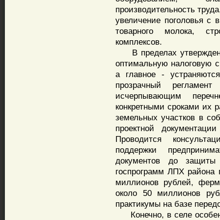
производительность труда,
увеличение поголовья с в
товарного молока, ст
комплексов.
В пределах утвержденн
оптимальную налоговую с
а главное - устраняютс
прозрачный регламент
исчерпывающим переч
конкретными сроками их р
земельных участков в со
проектной документации
Проводится консульта
поддержки предприним
документов до защиты 
госпрограмм ЛПХ района 
миллионов рублей, ферм
около 50 миллионов руб
практикумы на базе перед
Конечно, в селе особенн