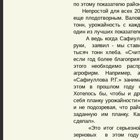
по этому показателю район
Непростой для всех 2020
еще плодотворным. Валов
тонн, урожайность с кажд
один из лучших показателе
А ведь когда Сафиуллов
руки, заявил - мы став
тысяч тонн хлеба. «Счи
если год более благопри
этого необходимо расп
агрофирм. Например, 
«Сафиуллова Р.Г.» заним
этом в прошлом году 
Хотелось бы, чтобы и др
себя планку урожайности»
и не подозревая, что рай
заданную им планку. Ка
сделал».
«Это итог серьезной 
зерновых в этом году 