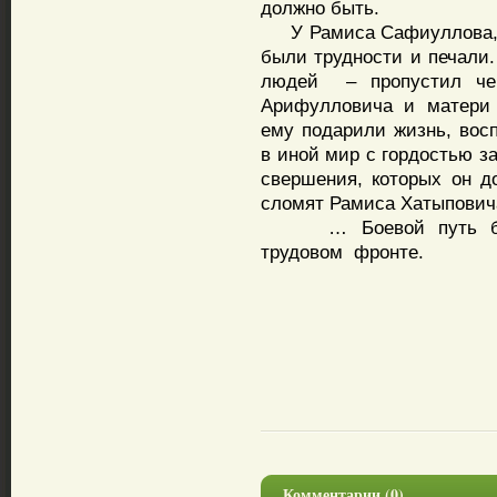
должно быть.
У Рамиса Сафиуллова, н
были трудности и печали.
людей – пропустил чер
Арифулловича и матери 
ему подарили жизнь, вос
в иной мир с гордостью з
свершения, которых он до
сломят Рамиса Хатыповича
… Боевой путь бывше
трудовом фронте.
Комментарии (0)