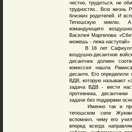
честно, трудиться, не об
трудностях.. Всю жизнь 
близких родителей. И всп
Тетюшскую землю. А
командующего воздушно
Василия Маргелова: «Сбит
можешь - лежа наступай»
В 18 лет Сафиуллов 
воздушно-десантное войск
десантник должен соотв
комиссия нашла Рамис
десанте. Его определили 
ВДВ, которую называют «э
задача ВДВ - вести нас
противника, десантники
задачи без поддержки осн
Именно так и предст
тетюшском селе Жуков
вспомнил, чему его учи
вперед всегда направля