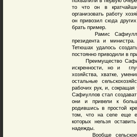
похвалили в первую очере
то что он в кратчайш
организовать работу хозя
он привозил сюда других 
брать пример.
Рамис Сафиуллов по
президента и министра.
Тетюшах удалось создат
постоянно приводили в пр
Преимущество Сафиулл
искренности, но и глуб
хозяйства, хватке, уме
остальные сельскохозяй
рабочих рук, и, сокращая
Сафиуллов стал создават
они и привели к больш
родившись в простой кре
том, что на селе еще е
которых нельзя оставит
надежды.
Вообще сельское хоз