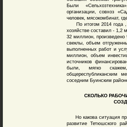
Были «Сельхозтехника
организации, совхоз «Са
человек, мясокомбинат, гд
По итогом 2014 года , 
хозяйстве составил - 1,2
32 миллион, произведено 
свеклы, объем отгруженны
выполненных работ и усл
миллион, объем инвести
источников финансирова
были, мягко скаже
общереспубликанским м
соседним Буинским район
СКОЛЬКО РАБОЧИХ
СОЗД
Но какова ситуация пря
развитие Тетюшского ра