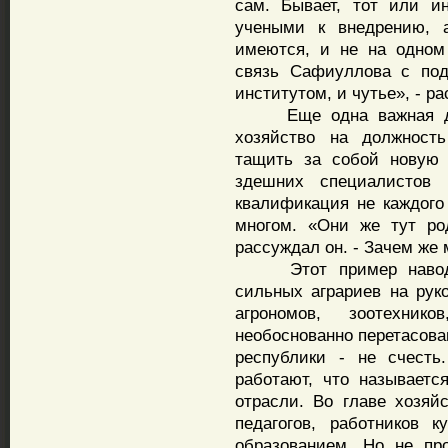
сам. Бывает, тот или ин
учеными к внедрению, 
имеются, и не на одном 
связь Сафиуллова с под
институтом, и чутье», - р
Еще одна важная дета
хозяйство на должност
тащить за собой новую 
здешних специалистов
квалификация не каждого 
многом. «Они же тут ро
рассуждал он. - Зачем же
Этот пример наводит 
сильных аграриев на рук
агрономов, зоотехник
необоснованно перетасова
республики - не счесть
работают, что называетс
отрасли. Во главе хозяй
педагогов, работников 
образованием. Но не пр