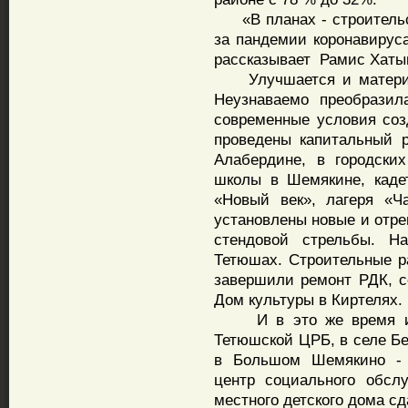
«В планах - строительст
за пандемии коронавируса
рассказывает Рамис Хаты
Улучшается и материал
Неузнаваемо преобрази
современные условия соз
проведены капитальный 
Алабердине, в городски
школы в Шемякине, каде
«Новый век», лагеря «Ч
установлены новые и отр
стендовой стрельбы. Н
Тетюшах. Строительные р
завершили ремонт РДК, с
Дом культуры в Киртелях.
И в это же время идет
Тетюшской ЦРБ, в селе Бе
в Большом Шемякино - 
центр социального обсл
местного детского дома с