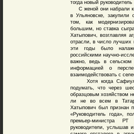
тогда новый руководитель 
С женой они набрали кр
в Ульяновске, закупили 
том, как модернизиров
большим, но ставка сыгра
Хатыпович, возглавляя а
отрасли, в число лучших 
эти годы было налаже
российскими научно-иссле
важно, ведь в сельском
информацией о перспе
взаимодействовать с селе
Хотя когда Сафиуллов
подумать, что через ш
образцовым хозяйством не
ли не во всем в Татар
Хатыпович был признан п
«Руководитель года», п
премьер-министра РТ
руководители, услышав и
самого отсталого в агр