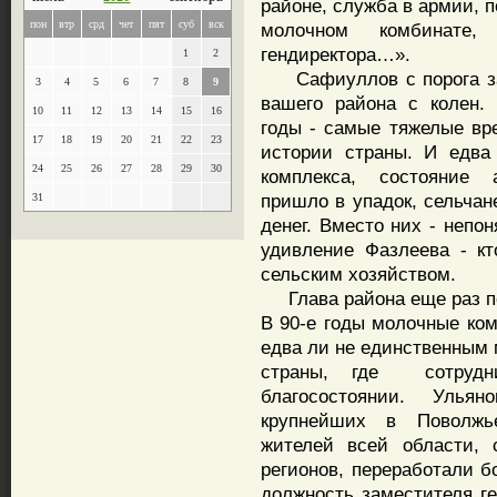
районе, служба в армии, 
пон
втр
срд
чет
пят
суб
вск
молочном комбинате
гендиректора…».
1
2
Сафиуллов с порога зая
3
4
5
6
7
8
9
вашего района с колен.
10
11
12
13
14
15
16
годы - самые тяжелые вр
17
18
19
20
21
22
23
истории страны. И едва
24
25
26
27
28
29
30
комплекса, состояние 
пришло в упадок, сельчан
31
денег. Вместо них - непон
удивление Фазлеева - кт
сельским хозяйством.
Глава района еще раз пос
В 90-е годы молочные ко
едва ли не единственным
страны, где сотрудн
благосостоянии. Уль
крупнейших в Поволжь
жителей всей области, 
регионов, переработали б
должность заместителя ге