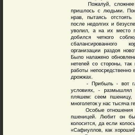
Пожалуй, сложнее вс
пришлось с людьми. Пон
нрав, пытаясь отстоять
после недолгих и безусп
уволил, а на их место 
добился четкого собл
сбалансированного к
организации раздоя ново
Было налажено обновлени
нетелей со стороны, так
работы непосредственно в
дрожжах.
- Прибыль - вот глав
условиях, - размышля
пляшем: сеем пшеницу, 
многолеток у нас тысяча ге
Особые отношения у Р
пшеницей. Любит он бы
колосится, да если колос
«Сафиуллов, как хороший