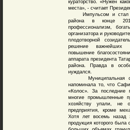
кураторство. «Нужен как
места», - считает Президе
Импульсом и стал Саф
района в конце 201
профессионализм, богат
организатора и руководит
плодотворной созидател
решение важнейших с
повышение благосостоян
аппарата президента Тата
района. Правда в осо
нуждался.
Муниципальная служ
напоминала то, что Саф
«Колос». За последние 
многие промышленные пр
хозяйству упали, не 
предприятия, кроме меха
Хотя лет восемь назад 
продукция которого была 
больших объемах гранул