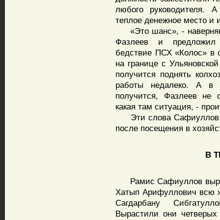
любого руководителя. А
теплое денежное место и 
«Это шанс», - наверняка
Фазлеев и предложил 
бедствие ПСХ «Колос» в 
на границе с Ульяновской
получится поднять колхо
работы недалеко. А в
получится, Фазлеев не 
какая там ситуация, - прои
Эти слова Сафиуллов сн
после посещения в хозяйс
В ТЫ
Рамис Сафиуллов вырос 
Хатып Арифуллович всю ж
Сагдарбану Сибгатулл
Вырастили они четверых 