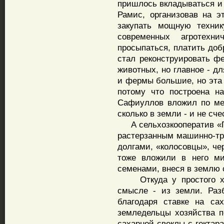
пришлось вкладываться и 
Рамис, организовав на 
закупать мощную техник
современных агротехн
просыпаться, платить до
стал реконструировать ф
животных, но главное - д
и фермы большие, но эта 
потому что построена н
Сафиуллов вложил по ме
сколько в земли - и не сче
А сельхозкооператив «Па
растерзанным машинно-т
долгами, «колосовцы», че
тоже вложили в него ми
семенами, внеся в землю 
Откуда у простого хоз
смысле - из земли. Раз
благодаря ставке на са
земледельцы хозяйства 
сахарной свеклы с гектара