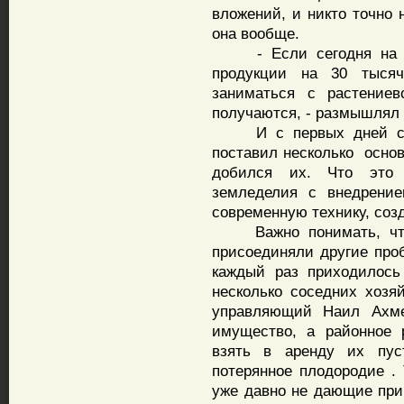
вложений, и никто точно н
она вообще.
- Если сегодня на од
продукции на 30 тыся
заниматься с растениев
получаются, - размышлял
И с первых дней свои
поставил несколько осно
добился их. Что это 
земледелия с внедрение
современную технику, соз
Важно понимать, что 
присоединяли другие про
каждый раз приходилось
несколько соседних хозя
управляющий Наил Ахме
имущество, а районное 
взять в аренду их пу
потерянное плодородие .
уже давно не дающие при