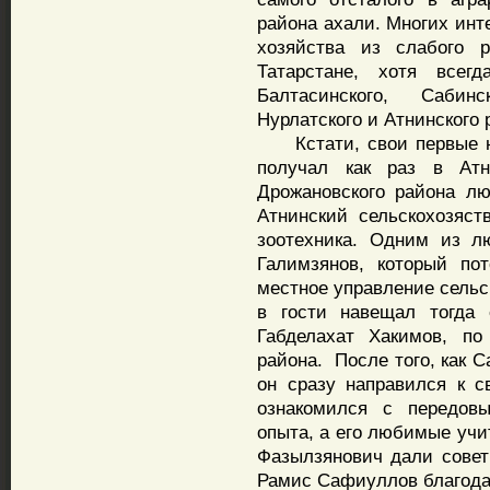
района ахали. Многих инт
хозяйства из слабого
Татарстане, хотя всегд
Балтасинского, Сабинс
Нурлатского и Атнинского 
Кстати, свои первые на
получал как раз в Атне
Дрожановского района лю
Атнинский сельскохозяст
зоотехника. Одним из л
Галимзянов, который по
местное управление сельск
в гости навещал тогда 
Габделахат Хакимов, по
района. После того, как 
он сразу направился к с
ознакомился с передов
опыта, а его любимые учи
Фазылзянович дали сове
Рамис Сафиуллов благодар