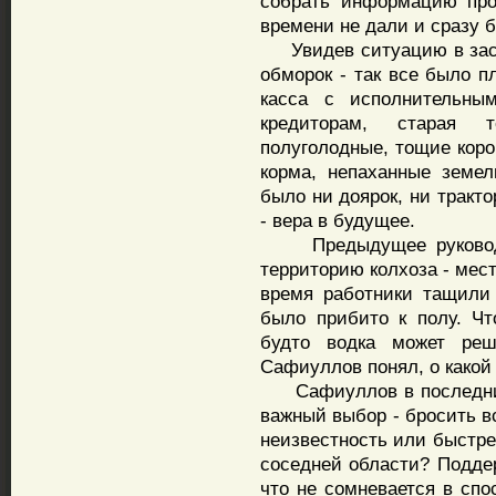
собрать информацию про
времени не дали и сразу б
Увидев ситуацию в засла
обморок - так все было п
касса с исполнительны
кредиторам, старая т
полуголодные, тощие коро
корма, непаханные земе
было ни доярок, ни тракт
- вера в будущее.
Предыдущее руководст
территорию колхоза - мес
время работники тащили 
было прибито к полу. Чт
будто водка может реш
Сафиуллов понял, о какой
Сафиуллов в последний 
важный выбор - бросить в
неизвестность или быстре
соседней области? Подде
что не сомневается в спо