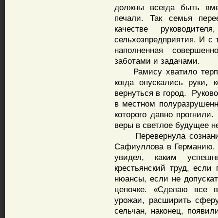
должны всегда быть вме
печали. Так семья пер
качестве руководител
сельхозпредприятия. И с 
наполненная совершен
заботами и задачами.
Рамису хватило терпен
когда опускались руки, 
вернуться в город. Руков
в местном полуразрушен
которого давно прогнили.
веры в светлое будущее н
Перевернула сознание 
Сафиуллова в Германию. Т
увидел, каким успе
крестьянский труд, если
нюансы, если не допускат
цепочке. «Сделаю все в
урожаи, расширить сфер
сельчан, наконец, появил