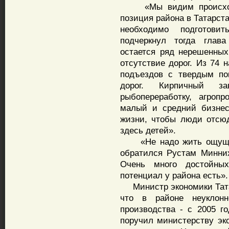
«Мы видим происходящ
позиция района в Татарст
необходимо подготови
подчеркнул тогда глав
остается ряд нерешенных
отсутствие дорог. Из 74 
подъездов с твердым по
дорог. Кирпичный за
рыбопереработку, агроп
малый и средний бизнес
жизни, чтобы люди отсю
здесь детей».
«Не надо жить ощущени
обратился Рустам Минних
Очень много достойны
потенциал у района есть».
Министр экономики Тата
что в районе неуклон
производства - с 2005 г
поручил министерству эк