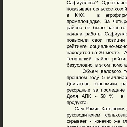
Сафиуллова? Однозначно 
показывает сельское хозя
в КФХ, в агрофирма
промплощадке. За четыр
района не было закрыто
начала работы Сафиулло
повысили свои позиции 
рейтинге социально-эко
находится на 26 месте. А
Тетюшский район рейтин
безусловно, в этом помог
Объем валового терри
прошлом году 5 миллиар
Двигатель экономики р
рекордные за последние 
Доля АПК - 50 % в стр
продукта.
Сам Рамис Хатыпович, от
руководителем сельхоз
скрывает - конечно же г