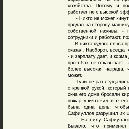
хозяйства. Потому и по
работает не с высокой эф
- Никто не может кинуть 
продал на сторону машину
собственной наживы, - 
сотрудники и работают, по
И никто худого слова про
сказал. Наоборот, всегда
- и зарплату дает, и корма
просьбах не отказывает…
более высокая награда, 
может.
Тучи не раз сгущались н
с крепкой рукой, который
окна его дома бросали ки
пожар уничтожил все его
была одна цель: чтоб
Сафиуллов разрушил их «
На силу Сафиуллов от
Бывало, что применял