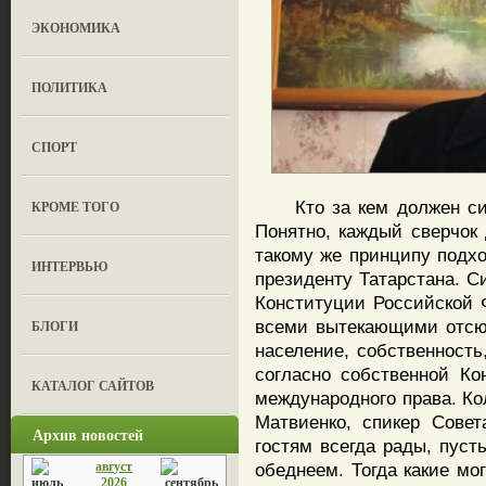
ЭКОНОМИКА
ПОЛИТИКА
СПОРТ
Кто за кем должен сиде
КРОМЕ ТОГО
Понятно, каждый сверчок 
такому же принципу подхо
ИНТЕРВЬЮ
президенту Татарстана. С
Конституции Российской Ф
всеми вытекающими отсю
БЛОГИ
население, собственность,
согласно собственной Ко
КАТАЛОГ САЙТОВ
международного права. Ко
Матвиенко, спикер Совет
Архив новостей
гостям всегда рады, пусть
август
обеднеем. Тогда какие мо
2026