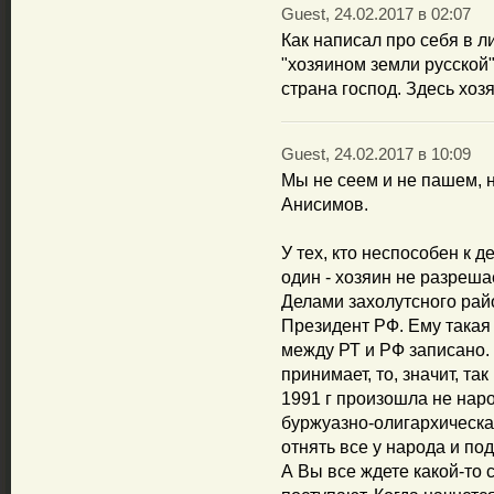
Guest, 24.02.2017 в 02:07
Как написал про себя в л
"хозяином земли русской"
страна господ. Здесь хоз
Guest, 24.02.2017 в 10:09
Мы не сеем и не пашем, 
Анисимов.
У тех, кто неспособен к 
один - хозяин не разреша
Делами захолутсного райо
Президент РФ. Ему такая 
между РТ и РФ записано. 
принимает, то, значит, та
1991 г произошла не нар
буржуазно-олигархическа
отнять все у народа и по
А Вы все ждете какой-то