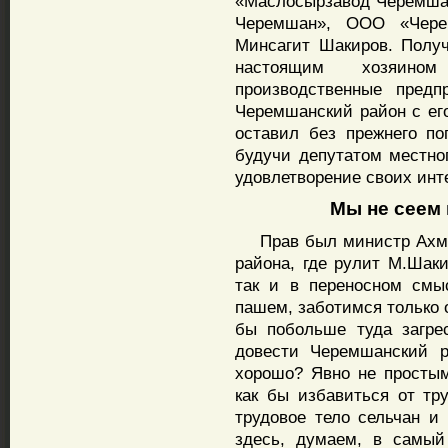
«Маслосырзавод Черемша
Черемшан», ООО «Черем
Минсагит Шакиров. Получа
настоящим хозяином
производственные предп
Черемшанский район с ег
оставил без прежнего по
будучи депутатом местног
удовлетворение своих инт
Мы не сеем и
Прав был министр Ахмет
района, где рулит М.Шаки
так и в переносном смы
пашем, заботимся только 
бы побольше туда загре
довести Черемшанский р
хорошо? Явно не простым
как бы избавиться от тр
трудовое тело сельчан и
здесь, думаем, в самый