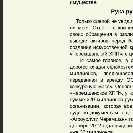
имущества.
Рука рук
Только слепой не увидит 
ли моет. Ответ - в компе
своих обращения в разл
выводе активов перед б
создания искусственной 
«Черемшанский ХПП», с ц
И самое главное, в рез
дорогостоящая сельхозтех
миллионов, являющаяс
переданная в аренду О
конкурсную массу. Основн
«Черемшанское ХПП», у ко
сумме 220 миллионов руб
организации, которая вс
судя по документам, еще
«Агроуслуги Черемшан» то
декабря 2012 года выдели
уже 36 миллионов.