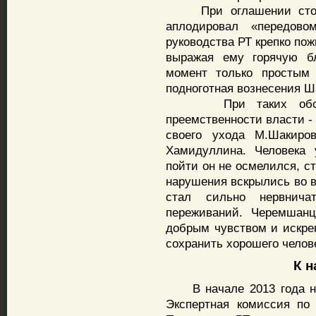
При оглашении столь 
аплодировал «передово
руководства РТ крепко по
выражая ему горячую бл
момент только простым 
подноготная вознесения Ш
При таких обстоят
преемственности власти -
своего ухода М.Шакиро
Хамидуллина. Человека 
пойти он не осмелился, с
нарушения вскрылись во в
стал сильно нервнича
переживаний. Черемшан
добрым чувством и искрен
сохранить хорошего челов
К на
В начале 2013 года неж
Экспертная комиссия по