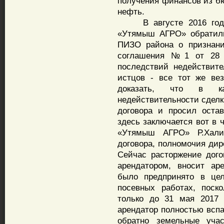
получения финансов из б
нефть.
В августе 2016 года
«Утямыш АГРО» обратили
ПИЗО района о признани
соглашения №1 от 28 
последствий недействите
истцов - все тот же ве
доказать, что в ка
недействительности сделк
договора и просил оста
здесь заключается вот в
«Утямыш АГРО» Р.Хали
договора, полномочия дир
Сейчас расторжение дого
арендатором, вносит ар
было предпринято в цел
посевных работах, поск
только до 31 мая 2017 
арендатор полностью вспа
обратно земельные уча