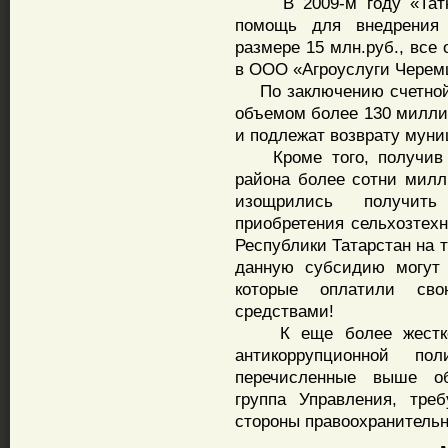
В 2009-м году «Татне
помощь для внедрения н
размере 15 млн.руб., все
в ООО «Агроуслуги Черем
По заключению счетной 
объемом более 130 миллио
и подлежат возврату муни
Кроме того, получив 
района более сотни мил
изощрились получить
приобретения сельхозтех
Республики Татарстан на т
данную субсидию могут 
которые оплатили св
средствами!
К еще более жесткому
антикоррупционной п
перечисленные выше обс
группа Управления, тре
стороны правоохранительн