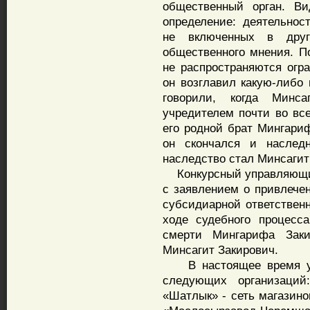
общественный орган. Ви
определение: деятельнос
не включенных в дру
общественного мнения. П
не распространяются огр
он возглавил какую-либо 
говорили, когда Минс
учредителем почти во вс
его родной брат Мингариф
он скончался и наслед
наследство стал Минсагит
Конкурсный управляющий
с заявлением о привлече
субсидиарной ответствен
ходе судебного процесс
смерти Мингарифа Заки
Минсагит Закирович.
В настоящее время уже
следующих организаци
«Шатлык» - сеть магазин