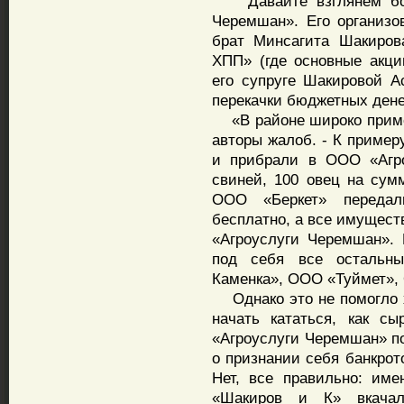
Давайте взглянем бол
Черемшан». Его организо
брат Минсагита Шакиро
ХПП» (где основные акц
его супруге Шакировой А
перекачки бюджетных дене
«В районе широко приме
авторы жалоб. - К пример
и прибрали в ООО «Агро
свиней, 100 овец на сум
ООО «Беркет» переда
бесплатно, а все имущест
«Агроуслуги Черемшан».
под себя все остальны
Каменка», ООО «Туймет»,
Однако это не помогло 
начать кататься, как с
«Агроуслуги Черемшан» п
о признании себя банкрот
Нет, все правильно: им
«Шакиров и К» вкача