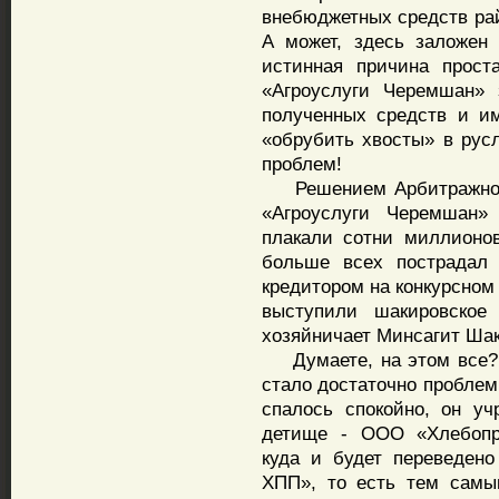
внебюджетных средств рай
А может, здесь заложен
истинная причина прост
«Агроуслуги Черемшан» 
полученных средств и и
«обрубить хвосты» в рус
проблем!
Решением Арбитражного
«Агроуслуги Черемшан»
плакали сотни миллионо
больше всех пострадал
кредитором на конкурсном
выступили шакировско
хозяйничает Минсагит Шак
Думаете, на этом все? 
стало достаточно пробле
спалось спокойно, он уч
детище - ООО «Хлебопр
куда и будет переведен
ХПП», то есть тем самы