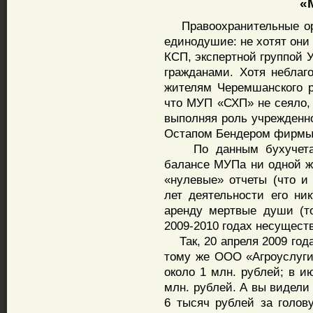
«Ме
Правоохранительные орг
единодушие: не хотят они
КСП, экспертной группой 
гражданами. Хотя небла
жителям Черемшанского р
что МУП «СХП» не сеяло, 
выполняя роль учрежденн
Остапом Бендером фирмы 
По данным бухучета, 
балансе МУПа ни одной ж
«нулевые» отчеты (что и 
лет деятельности его ник
аренду мертвые души (то
2009-2010 годах несущес
Так, 20 апреля 2009 года
тому же ООО «Агроуслуг
около 1 млн. рублей; в и
млн. рублей. А вы видели
6 тысяч рублей за голову