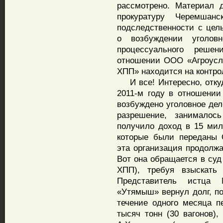
рассмотрено. Материал 
прокуратуру Черемшан
подследственности с цел
о возбуждении уголовн
процессуального реше
отношении ООО «Агроусл
ХПП» находится на контро
И все! Интересно, откуд
2011-м году в отношении
возбуждено уголовное дел
разрешение, занималос
получило доход в 15 мил
которые были переданы 
эта организация продолжа
Вот она обращается в су
ХПП), требуя взыскать
Представитель истца 
«Утямыш» вернул долг, по
течение одного месяца п
тысяч тонн (30 вагонов)