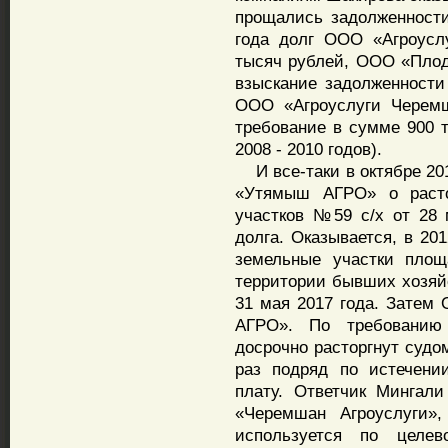
прощались задолженности
года долг ООО «Агроусл
тысяч рублей, ООО «Плодо
взыскание задолженности
ООО «Агроуслуги Черемш
требование в сумме 900 т
2008 - 2010 годов).
И все-таки в октябре 20
«Утямыш АГРО» о расто
участков №59 с/х от 28 
долга. Оказывается, в 2
земельные участки площ
территории бывших хозяй
31 мая 2017 года. Зате
АГРО». По требованию
досрочно расторгнут судо
раз подряд по истечени
плату. Ответчик Мингали
«Черемшан Агроуслуги»,
используется по целе