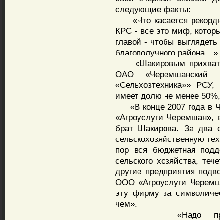
следующие факты:
«Что касается рекордны
КРС - все это миф, котор
главой - чтобы выглядеть
благополучного района…»
«Шакировым прихватиз
ОАО «Черемшанский м
«Сельхозтехника»» РСУ,
имеет долю не менее 50%,
«В конце 2007 года в Ч
«Агроуслуги Черемшан», 
брат Шакирова. За два 
сельскохозяйственную тех
пор вся бюджетная подд
сельского хозяйства, теч
другие предприятия подв
ООО «Агроуслуги Черемш
эту фирму за символиче
чем».
«Надо проверит