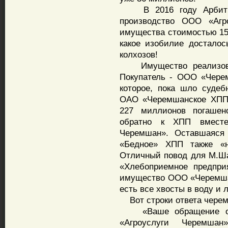
В 2016 году Арбитраж
производство ООО «Агр
имущества стоимостью 156
какое изобилие достало
колхозов!
Имущество реализован
Покупатель - ООО «Чере
которое, пока шло судеб
ОАО «Черемшанское ХПП»
227 миллионов погашен
обратно к ХПП вмест
Черемшан». Оставшаяся 
«Бедное» ХПП также «н
Отличный повод для М.Ша
«Хлебоприемное предпри
имущество ООО «Черемшан
есть все хвосты в воду и
Вот строки ответа черем
«Ваше обращение о н
«Агроуслуги Черемш