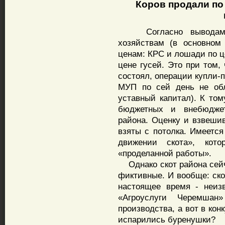
Коров продали по це
Согласно выводам п
хозяйствам (в основном
ценам: КРС и лошади по ц
цене гусей. Это при том,
состоял, операции купли-
МУП по сей день не обл
уставный капитал). К том
бюджетных и внебюдже
района. Оценку и взвешив
взяты с потолка. Имеетс
движении скота», кот
«проделанной работы».
Однако скот района сейча
фиктивные. И вообще: ско
настоящее время - неиз
«Агроуслуги Черемшан
производства, а вот в конк
испарились буренушки?