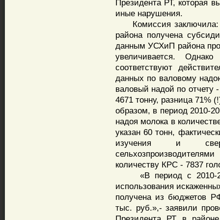
Президента РТ, которая в
иные нарушения.
Комиссия заключила: «В
района получена субсид
данным УСХиП района прои
увеличивается. Однак
соответствуют действит
данных по валовому надою
валовый надой по отчету -
4671 тонну, разница 71% (!
образом, в период 2010-2
надоя молока в количеств
указан 60 тонн, фактическ
изучения и сверк
сельхозпроизводителям
количеству КРС - 7837 гол
«В период с 2010-201
использования искаженных
получена из бюджетов Р
тыс. руб.»,- заявили про
Президента РТ в районе