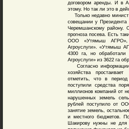
договором аренды. И в 
этому. Но так ли это в де
Только недавно министр 
совещании у Президента 
Черемшанскому району. 
прогноза посева. Есть так
ООО «Утямыш АГРО»,
Агроуслуги». «Утямыш А
4300 га, но обработали
Агроуслуги» из 3622 га об
Согласно информации М
хозяйства простаивает
отметить, что в период
поступили средства пор
миллионов компаний от н
нарушенных земель сель
рублей поступило от ОО
занятие земель, остально
и местного бюджетов. П
Шакирову нужны не для 