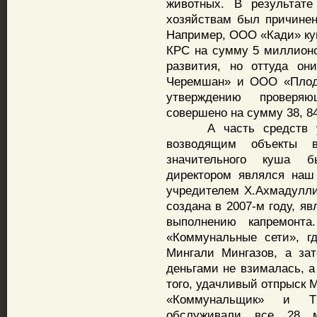
животных. В результате
хозяйствам был причинен
Например, ООО «Кади» куп
КРС на сумму 5 миллионо
развития, но оттуда он
Черемшан» и ООО «Плод
утверждению проверя
совершено на сумму 38, 8
А часть средств уход
возводящим объекты 
значительного куша б
директором являлся наш
учредителем Х.Ахмадуллин
создана в 2007-м году, я
выполнению капремонт
«Коммунальные сети», г
Мингали Мингазов, а за
деньгами не взималась, а
того, удачливый отпрыск 
«Коммунальщик» и Т
обслуживали все 28 м