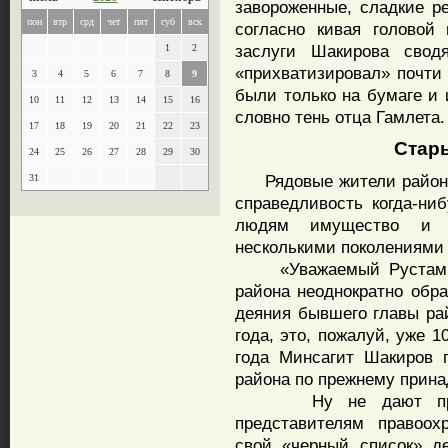
завороженные, сладкие р
пон
втр
срд
чет
пят
суб
вск
согласно кивая головой
заслуги Шакирова свод
1
2
«прихватизировал» почти
3
4
5
6
7
8
9
были только на бумаге и 
10
11
12
13
14
15
16
словно тень отца Гамлета.
17
18
19
20
21
22
23
Старые
24
25
26
27
28
29
30
Рядовые жители района 
31
справедливость когда-ни
людям имущество и с
несколькими поколениями
«Уважаемый Рустам Ну
района неоднократно обр
деяния бывшего главы ра
года, это, пожалуй, уже 1
года Минсагит Шакиров 
района по прежнему прина
Ну не дают просты
представителям правоох
свой «черный список» д