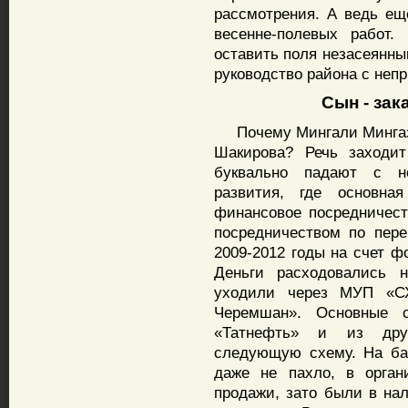
рассмотрения. А ведь ещ
весенне-полевых работ.
оставить поля незасеянны
руководство района с неп
Сын - заказ
Почему Мингали Мингазов
Шакирова? Речь заходит
буквально падают с н
развития, где основная
финансовое посредничест
посредничеством по пер
2009-2012 годы на счет ф
Деньги расходовались н
уходили через МУП «С
Черемшан». Основные 
«Татнефть» и из друг
следующую схему. На б
даже не пахло, в орган
продажи, зато были в на