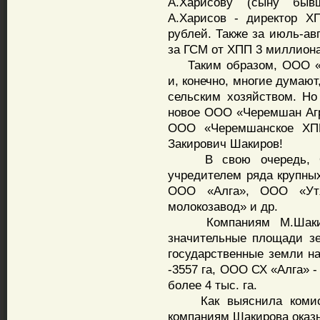
А.Харисову (сыну бывш
А.Харисов - директор Х
рублей. Также за июль-а
за ГСМ от ХПП 3 миллиона
Таким образом, ООО «А
и, конечно, многие думаю
сельским хозяйством. Но 
новое ООО «Черемшан Агр
ООО «Черемшанское ХПП»
Закирович Шакиров!
В свою очередь, ОО
учредителем ряда крупны
ООО «Алга», ООО «Ут
молокозавод» и др.
Компаниям М.Шакиров
значительные площади зе
государственные земли 
-3557 га, ООО СХ «Алга» 
более 4 тыс. га.
Как выяснила комисси
компаниям Шакирова оказ