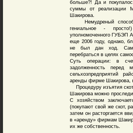
больше?! Да и покупало
суммы от реализации 
Шакирова.
Немудреный способ хи
гениальное - просто
уполномоченного ГУБЭП А.
еще 2006 году, однако, 
не был дан ход. Само
перебраться в целях само
Суть операции: в сч
задолженность перед 
сельхозпредприятий рай
аренды фирме Шакирова, 
Процедуру изъятия скота
Шакирова можно проследи
С хозяйством заключает
(покупают свой же скот, 
затем он расторгается вв
в «аренду» фирмам Шакир
их же собственность.