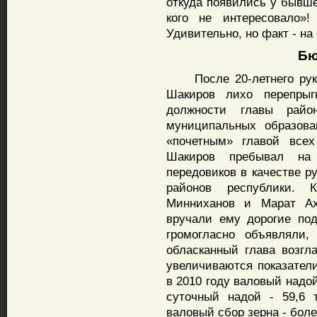
откуда появились у бывше
кого не интересовало»
Удивительно, но факт - на
Бюд
После 20-летнего руков
Шакиров лихо перепрыг
должности главы райо
муниципальных образова
«почетным» главой всех
Шакиров пребывал на 
передовиков в качестве р
районов республики. 
Минниханов и Марат Ахм
вручали ему дорогие под
громогласно объявляли,
обласканный глава возгла
увеличиваются показатели
в 2010 году валовый надой
суточный надой - 59,6 
валовый сбор зерна - боле