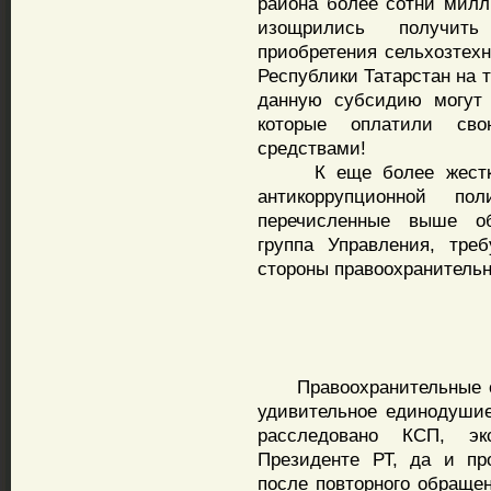
района более сотни мил
изощрились получить
приобретения сельхозтех
Республики Татарстан на т
данную субсидию могут 
которые оплатили св
средствами!
К еще более жесткому
антикоррупционной п
перечисленные выше обс
группа Управления, тре
стороны правоохранительн
М
Правоохранительные орг
удивительное единодушие
расследовано КСП, эк
Президенте РТ, да и пр
после повторного обраще