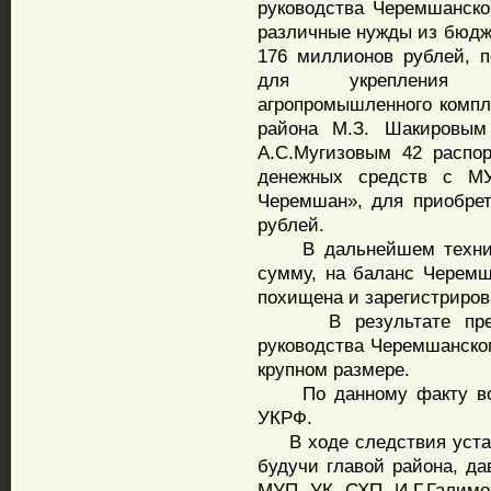
руководства Черемшанско
различные нужды из бюдж
176 миллионов рублей, 
для укрепления ма
агропромышленного компл
района М.З. Шакировым
А.С.Мугизовым 42 распо
денежных средств с М
Черемшан», для приобре
рублей.
В дальнейшем техника 
сумму, на баланс Черемш
похищена и зарегистриро
В результате престу
руководства Черемшанско
крупном размере.
По данному факту возбу
УКРФ.
В ходе следствия устано
будучи главой района, да
МУП УК СХП И.Г.Галимо