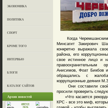
ЭКОНОМИКА
ПОЛИТИКА
СПОРТ
Когда Черемшанским ра
Минсагит Закирович Ша
КРОМЕ ТОГО
конкретно выражала сво
района, его коррупционн
ИНТЕРВЬЮ
свое истинное лицо и н
правоохранительным 
Анисимов, Фоат Бикбов и
БЛОГИ
обращались с жалоб
коррупционные деяния М.З
КАТАЛОГ САЙТОВ
Они составили свой «
просили проверить следу
Архив новостей
«Что касается рекордны
КРС - все это миф, котор
август
главой - чтобы выглядеть
2026