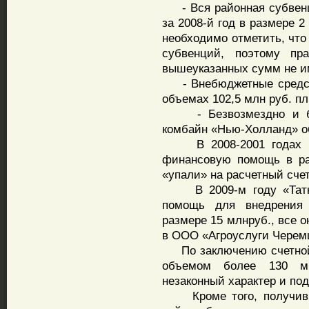
- Вся районная субвенция
за 2008-й год в размере 2
необходимо отметить, что
субвенций, поэтому пр
вышеуказанных сумм не и
- Внебюджетные средств
объемах 102,5 млн руб. пл
- Безвозмездно и безв
комбайн «Нью-Холланд» о
В 2008-2001 годах не
финансовую помощь в ра
«упали» на расчетный сче
В 2009-м году «Татне
помощь для внедрения н
размере 15 млнруб., все о
в ООО «Агроуслуги Черем
По заключению счетной 
объемом более 130 ми
незаконный характер и по
Кроме того, получив 