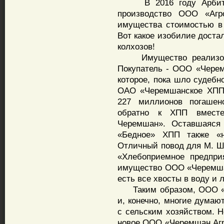
В 2016 году Арбитраж
производство ООО «Агр
имущества стоимостью в 
Вот какое изобилие доста
колхозов!
Имущество реализован
Покупатель - ООО «Черем
которое, пока шло судебн
ОАО «Черемшанское ХПП»
227 миллионов погашен
обратно к ХПП вмест
Черемшан». Оставшаяся 
«Бедное» ХПП также «н
Отличный повод для М. Ш
«Хлебоприемное предпри
имущество ООО «Черемшан
есть все хвосты в воду и
Таким образом, ООО «А
и, конечно, многие думаю
с сельским хозяйством. Н
новое ООО «Черемшан Агро