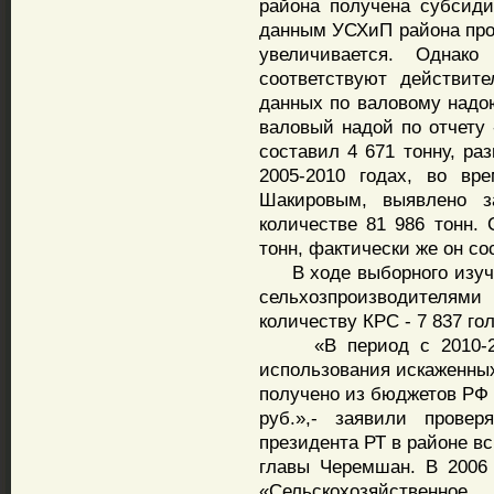
района получена субсид
данным УСХиП района прои
увеличивается. Однак
соответствуют действит
данных по валовому надою
валовый надой по отчету 
составил 4 671 тонну, ра
2005-2010 годах, во вр
Шакировым, выявлено з
количестве 81 986 тонн. 
тонн, фактически же он сос
В ходе выборного изуче
сельхозпроизводителям
количеству КРС - 7 837 го
«В период с 2010-201
использования искаженных
получено из бюджетов РФ 
руб.»,- заявили провер
президента РТ в районе в
главы Черемшан. В 2006
«Сельскохозяйственно