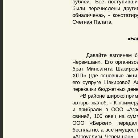
рублей. Все поступивши
были перечислены други
обналичена», - констатир
Счетная Палата.
«Банк
Давайте взглянем бол
Черемшан». Его организо
брат Минсагита Шакиро
ХПП» (где основные акц
его супруге Шакировой А
перекачки бюджетных дене
«В районе широко приме
авторы жалоб. - К пример
и прибрали в ООО «Агро
свиней, 100 овец на сум
ООО «Беркет» переда
бесплатно, а все имущест
«Агроуслуги Черемшан».