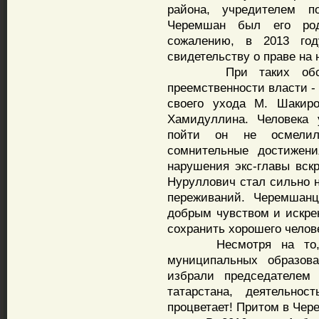
района, учредителем п
Черемшан был его род
сожалению, в 2013 го
свидетельству о праве на
При таких обстоят
преемственности власти -
своего ухода М. Шакиро
Хамидуллина. Человека 
пойти он не осмелил
сомнительные достижени
нарушения экс-главы вск
Нуруллович стал сильно н
переживаний. Черемшан
добрым чувством и искрен
сохранить хорошего челов
Несмотря на то, чт
муниципальных образов
избрали председателем
татарстана, деятельно
процветает! Притом в Чер