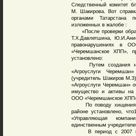
Следственный комитет б
М. Шакирова. Вот справк
органами Татарстана п
изложенных в жалобе :
«После проверки обращ
Т.Х.Давлетшина, Ю.И.Ани
правонарушениях в О
«Черемшанское ХПП», п
установлено:
Путем создания нес
«Агроуслуги Черемшан
(учредитель Шакиров М.З
«Агроуслуги Черемшан» об
имущество и активы на
ООО «Черемшанское ХПП
По поводу хищения бю
районе установлено, чт
«Управляющая компан
единственным учредителем
В период с 2007 по 