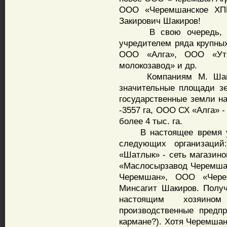
ООО «Черемшанское ХПП»
Закирович Шакиров!
В свою очередь, ОО
учредителем ряда крупны
ООО «Алга», ООО «Ут
молокозавод» и др.
Компаниям М. Шакиро
значительные площади зе
государственные земли 
-3557 га, ООО СХ «Алга» 
более 4 тыс. га.
В настоящее время уже
следующих организаци
«Шатлык» - сеть магазин
«Маслосырзавод Черемша
Черемшан», ООО «Черем
Минсагит Шакиров. Получа
настоящим хозяином
производственные предп
кармане?). Хотя Черемшан