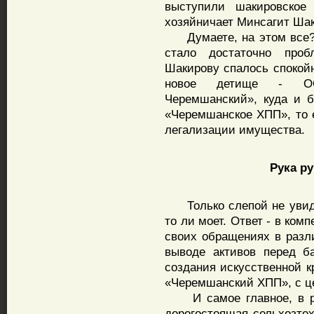
выступили шакировско
хозяйничает Минсагит Шак
Думаете, на этом все? 
стало достаточно про
Шакирову спалось спокойн
новое детище - ООО
Черемшанский», куда и 
«Черемшанское ХПП», то 
легализации имущества.
Рука руку
Только слепой не увидит
то ли моет. Ответ - в ком
своих обращениях в раз
выводе активов перед б
создания искусственной 
«Черемшанский ХПП», с ц
И самое главное, в рез
дорогостоящая сельхозтех