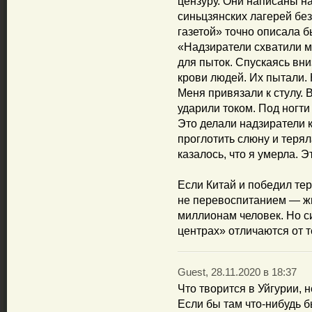
цензуру. Они написаны н
синьцзянских лагерей без
газетой» точно описала 
«Надзиратели схватили м
для пыток. Спускаясь вни
крови людей. Их пытали.
Меня привязали к стулу. 
ударили током. Под ногти
Это делали надзиратели к
проглотить слюну и терял
казалось, что я умерла. 
Если Китай и победил тер
не перевоспитанием — ж
миллионам человек. Но с
центрах» отличаются от 
Guest, 28.11.2020 в 18:37
Что творится в Уйгурии, 
Если бы там что-нибудь 