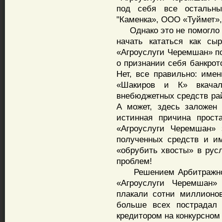
под себя все остальны
"Каменка», ООО «Туймет»
Однако это не помогло 
начать кататься как с
«Агроуслуги Черемшан» п
о признании себя банкрот
Нет, все правильно: име
«Шакиров и К» вкача
внебюджетных средств рай
А может, здесь заложен
истинная причина прост
«Агроуслуги Черемшан» 
полученных средств и и
«обрубить хвосты» в рус
проблем!
Решением Арбитражного
«Агроуслуги Черемшан»
плакали сотни миллионо
больше всех пострадал
кредитором на конкурсном