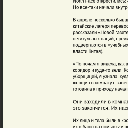
North Face открестились:
Но все-таки начали внут
В апреле несколько быв
китайские лагеря перево
рассказали «Новой газет
нетитульных наций, преи
подвергаются в «учебных
власти Китая).
«По ночам я видела, как
коридор и куда-то вели. 
уборщицей, я узнала, куд
женщин в комнату с заве
готовила к приходу начал
Они заходили в комнат
это закончится. Их на
Их лица и тела были в кр
их в баню на помывку и 