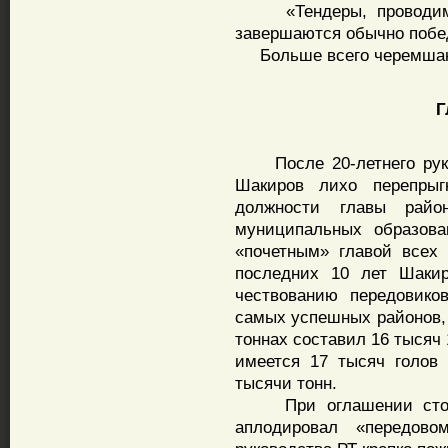
«Тендеры, проводимые
завершаются обычно побе
Больше всего черемшанце
Гла
После 20-летнего руков
Шакиров лихо перепрыг
должности главы райо
муниципальных образова
«почетным» главой всех 
последних 10 лет Шакир
чествованию передовико
самых успешных районов, 
тоннах составил 16 тысяч 
имеется 17 тысяч голов
тысячи тонн.
При оглашении столь 
аплодировал «передово