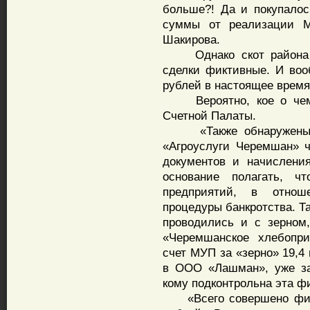
больше?! Да и покупало
суммы от реализации 
Шакирова.
Однако скот района се
сделки фиктивные. И воо
рублей в настоящее время 
Вероятно, кое о чем д
Счетной Палаты.
«Также обнаружены с
«Агроуслуги Черемшан» 
документов и начислени
основание полагать, 
предприятий, в отнош
процедуры банкротства. Так
проводились и с зерном
«Черемшанское хлебопри
счет МУП за «зерно» 19,4
в ООО «Лашман», уже за
кому подконтрольна эта ф
«Всего совершено фикт