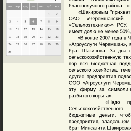
благополучного района…».
пон
втр
срд
чет
пят
суб
вск
«Шакировым "прихватиз
1
2
ОАО «Черемшанский м
3
4
5
6
7
8
9
«Сельхозтехника»» РСУ,
10
11
12
13
14
15
16
имеет долю не менее 50%,
«В конце 2007 года в Ч
17
18
19
20
21
22
23
«Агроуслуги Черемшан», 
24
25
26
27
28
29
30
брат Шакирова. За два 
31
сельскохозяйственную тех
пор вся бюджетная подд
сельского хозяйства, теч
другие предприятия подв
ООО «Агроуслуги Черемш
эту фирму за символич
разбитого корыта».
«Надо проверит
Сельскохозяйственного
бюджетные деньги, чтоб
предприятия, владельцем 
брат Минсагита Шакирова