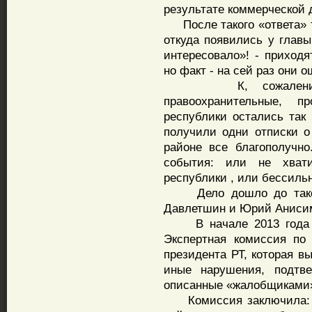
результате коммерческой 
После такого «ответа» т
откуда появились у главы
интересовало»! - приход
но факт - на сей раз они 
К, сожалению вс
правоохранительные, 
республики остались так
получили одни отписки о
районе все благополучно
события: или не хвати
республики , или бессиль
Дело дошло до такого
Давлетшин и Юрий Анисим
В начале 2013 года не
Экспертная комиссия по
президента РТ, которая в
иные нарушения, подтв
описанные «жалобщиками
Комиссия заключила: «В