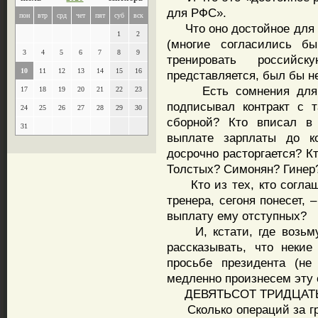
для РФС».
пон
втр
срд
чет
пят
суб
вск
Что оно достойное для К
1
2
(многие согласились б
3
4
5
6
7
8
9
тренировать российс
10
11
12
13
14
15
16
представляется, был бы не
Есть сомнения для РФ
17
18
19
20
21
22
23
подписывал контракт с т
24
25
26
27
28
29
30
сборной? Кто вписал в 
31
выплате зарплаты до ко
досрочно расторгается? К
Толстых? Симонян? Гинер
Кто из тех, кто соглаша
тренера, сегоня понесет, 
выплату ему отступных?
И, кстати, где возьмут
рассказывать, что некие
просьбе президента (н
медленно произнесем эту 
ДЕВЯТЬСОТ ТРИДЦАТЬ
Сколько операций за гра