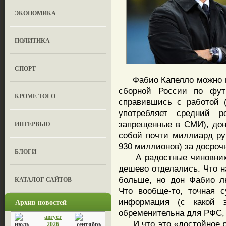
ЭКОНОМИКА
ПОЛИТИКА
СПОРТ
Фабио Капелло можно по
сборной России по футб
КРОМЕ ТОГО
справившись с работой 
употребляет средний р
запрещенные в СМИ), дон
ИНТЕРВЬЮ
собой почти миллиард ру
930 миллионов) за досрочн
БЛОГИ
А радостные чиновники
дешево отделались. Что н
больше, но дон Фабио л
КАТАЛОГ САЙТОВ
Что вообще-то, точная 
Архив новостей
информация (с какой э
обременительна для РФС, 
август
И что это «достойное ра
2026