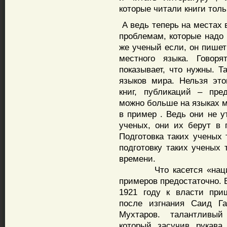
которые читали книги толь
А ведь теперь на местах 
проблемам, которые надо 
же ученый если, он пишет
местного языка. Гово
показывает, что нужны. Т
языков мира. Нельзя это
книг, публикаций – пре
можно больше на языках м
в пример . Ведь они не у
ученых, они их берут в 
Подготовка таких ученых 
подготовку таких ученых 
времени.
Что касется «национа
примеров предостаточно. 
1921 году к власти при
после изгнания Саид Га
Мухтаров. талантливый
который засучив рукава