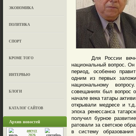
ЭКОНОМИКА
ПОЛИТИКА
СПОРТ
Для России вечно н
КРОМЕ ТОГО
национальный вопрос. Он
период, особенно прави
ИНТЕРВЬЮ
одним из первых заложи
национальному вопрос
совещаниях был вопрос о
БЛОГИ
начале века татары актив
открывали медресе и т.д
КАТАЛОГ САЙТОВ
эпоха ренессанса татарс
получил бурное развити
Архив новостей
ратовали за светское обр
август
в систему образования
2026