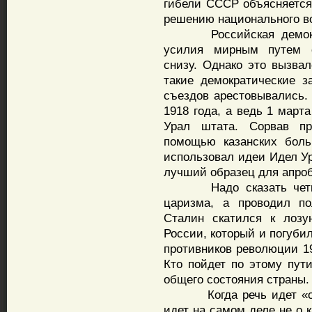
гибели СССР объясняется
решению национального в
Российская демократи
усилия мирным путем с
снизу. Однако это вызвал
такие демократические з
съездов арестовывались. 
1918 года, а ведь 1 март
Урал штата. Сорвав пр
помощью казанских боль
использовал идеи Идел У
лучший образец для апро
Надо сказать четко, 
царизма, а проводил по
Сталин скатился к лозу
России, который и погубил
противников революции 19
Кто пойдет по этому пути
общего состояния страны.
Когда речь идет «о пр
идет на самом деле не о 