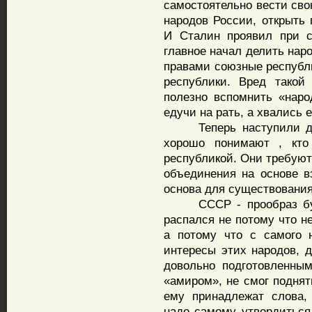
самостоятельно вести сво
народов России, открыть 
И Сталин проявил при 
главное начал делить наро
правами союзные республ
республики. Вред такой
полезно вспомнить «наро
едучи на рать, а хвались е
Теперь наступили дру
хорошо понимают , кто
республикой. Они требуют
объединения на основе в
основа для существования
СССР - прообраз буду
распался не потому что н
а потому что с самого 
интересы этих народов, д
довольно подготовленны
«амиром», не смог поднят
ему принадлежат слова,
надо самому утвердиться 