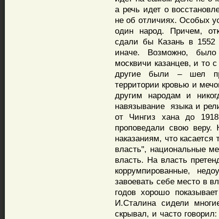
а речь идет о восстановл
не об отличиях. Особых у
один народ. Причем, от
сдали бы Казань в 1552
иначе. Возможно, был
москвичи казанцев, и то 
другие были – шел пр
территории кровью и мечо
другим народам и никог
навязывание языка и рели
от Чингиз хана до 1918
проповедали свою веру. 
наказаниям, что касается 
власть", национальные ме
власть. На власть претен
коррумпированные, недо
завоевать себе место в вл
годов хорошо показывает
И.Сталина сидели многи
скрывал, и часто говорил: