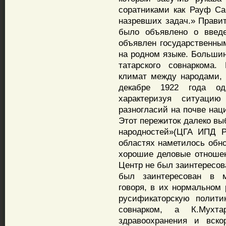
соратниками как Рауф С
назревших задач.» Прави
было объявлено о введе
объявлен государственн
на родном языке. Больши
татарского совнаркома.
климат между народами,
декабре 1922 года о
характеризуя ситуаци
разногласий на почве нац
Этот пережиток далеко в
народностей»(ЦГА ИПД Р
областях наметилось обно
хорошие деловые отношени
Центр не был заинтересов
был заинтересован в м
говоря, в их нормальном 
русификаторскую полити
совнарком, а К.Мухта
здравоохранения и вск