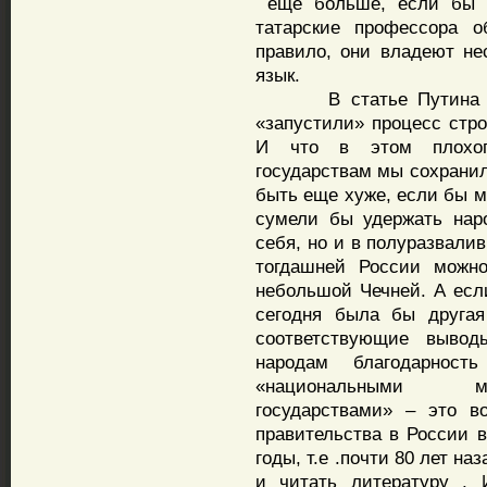
еще больше, если бы не
татарские профессора о
правило, они владеют не
язык.
В статье Путина утве
«запустили» процесс стро
И что в этом плохог
государствам мы сохранил
быть еще хуже, если бы м
сумели бы удержать нар
себя, но и в полуразвали
тогдашней России можно
небольшой Чечней. А есл
сегодня была бы другая
соответствующие выво
народам благодарност
«национальными ме
государствами» – это в
правительства в России в
годы, т.е .почти 80 лет н
и читать литературу , 