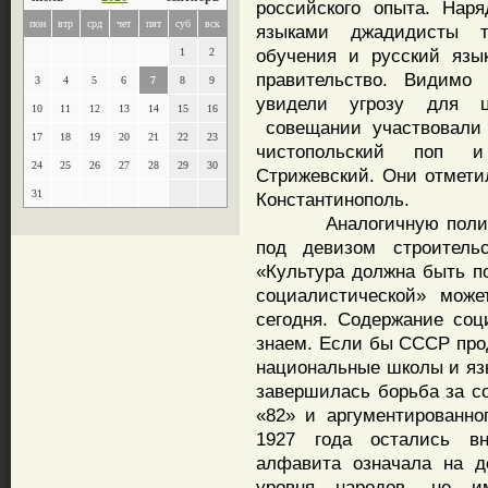
российского опыта. Нар
пон
втр
срд
чет
пят
суб
вск
языками джадидисты т
обучения и русский язы
1
2
правительство. Видимо
3
4
5
6
7
8
9
увидели угрозу для ц
10
11
12
13
14
15
16
совещании участвовали 
17
18
19
20
21
22
23
чистопольский поп и
24
25
26
27
28
29
30
Стрижевский. Они отмети
31
Константинополь.
Аналогичную политику
под девизом строитель
«Культура должна быть п
социалистической» мож
сегодня. Содержание соц
знаем. Если бы СССР про
национальные школы и язы
завершилась борьба за с
«82» и аргументированн
1927 года остались вн
алфавита означала на де
уровня народов, не и