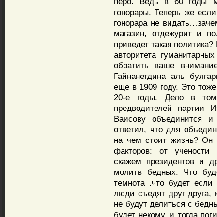
перо. Ведь в 60 годы м
гонорары. Теперь же если
гонорара не видать…зачем
магазин, отдежурит и п
приведет такая политика?
авторитета гуманитарных
обратить ваше внимани
Гайнанетдина аль булга
еще в 1909 году. Это тож
20-е годы. Дело в то
предводителей партии И
Ваисову объединится и
ответил, что для объедин
на чем стоит жизнь? Он 
факторов: от учености 
скажем президентов и др
молитв бедных. Что буд
темнота ,что будет если
люди съедят друг друга, 
не будут делиться с бедн
будет некому, и тогда по