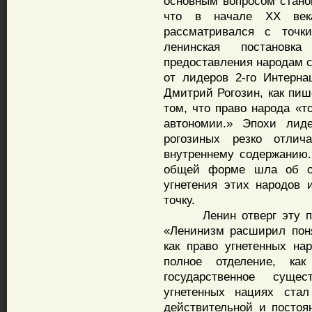
основным вопросом стано
что в начале ХХ век
рассматривался с точк
ленинская постанов
предоставления народам 
от лидеров 2-го Интерна
Дмитрий Рогозин, как пиш
том, что право народа «т
автономии.» Эпохи лиде
рогозиных резко отлич
внутреннему содержанию.
общей форме шла об ос
угнетения этих народов
точку.
Ленин отверг эту поло
«Ленинизм расширил поня
как право угнетенных на
полное отделение, ка
государственное сущ
угнетенных нациях ста
действительной и посто