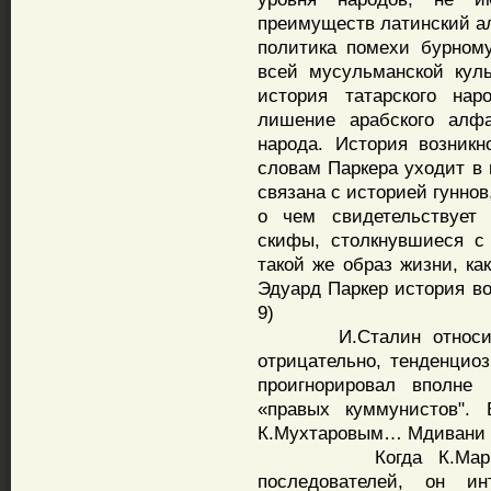
преимуществ латинский а
политика помехи бурному
всей мусульманской куль
история татарского на
лишение арабского алф
народа. История возникн
словам Паркера уходит в 
связана с историей гуннов
о чем свидетельствует 
скифы, столкнувшиеся с
такой же образ жизни, ка
Эдуард Паркер история во
9)
И.Сталин относился 
отрицательно, тенденциоз
проигнорировал вполне
«правых куммунистов". 
К.Мухтаровым… Мдивани в 
Когда К.Маркс хот
последователей, он ин