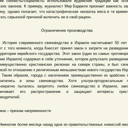
ие сионисты-социалисты использовали иудейские традиции как ос
ских законов. К примеру, журналист Мер Баррели признает важность за
ину, однако полагает, что катастрофическая нехватка мяса в те време
тать серьезной причиной включить ее в свой рацион.
Ограничение производства
рия современного свиноводства в Израиле насчитывает 50 лет 
ет с того момента, когда Кнессет принял закон о запрете на разведени
ерритории еврейского государства. Этот закон (один из самых противор
рии Израиля) содержал в себе уточнение, которое допускало разведени
еимущественно христианских регионах на севере страны, и был сво
пкой по отношению к религиозным меньшинствам нового государства Из
м образом, города с населением преимущественно из арабских х
ратились в зоны свиноводства. Хотя ультра-ортодоксальные п
нократно пытались запретить любое свиноводство в Израиле, зак
аничивает его распространение и защищает интересы христ
зводителей.
ина – признак напряженности
огим более месяца назад одна из правительственных комиссий не