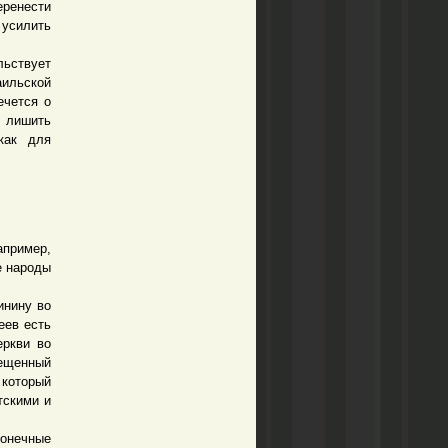
ренести
 усилить
льствует
аильской
ечется о
 лишить
как для
пример,
е народы
инину во
еев есть
еркви во
рещенный
который
тскими и
онечные