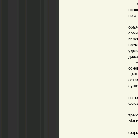
«В о
непо
по э
Таки
объя
сомн
пере
врем
удав
даже
«Фер
осно
Цаши
оста
суще
В не
на ю
Союз
Изра
треб
Мини
«Эко
ферм