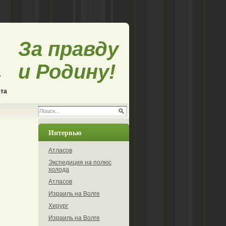
За правду
и Родину!
ета
Интервью
Атласов
Экспедиция на полюс
холода
Атласов
Израиль на Волге
Хирург
Израиль на Волге