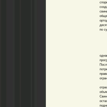
спор
созд
свин
обще
орто
деся
по с
До 1
одна
прог
Посл
пот
прав
огра
Этим
отра
объ
Свин
оста
подн