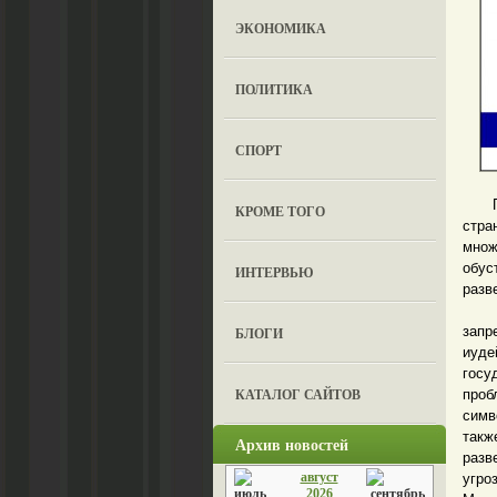
ЭКОНОМИКА
ПОЛИТИКА
СПОРТ
Посл
КРОМЕ ТОГО
стра
мно
обус
ИНТЕРВЬЮ
разв
Вопр
запр
БЛОГИ
иуд
госу
КАТАЛОГ САЙТОВ
проб
симв
такж
Архив новостей
разв
август
угро
2026