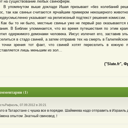
ет на существование любых свиноферм.
помянутом выше докладе Ишая призывает «без колебаний реши
ос, так как свиньи считаются ярчайшим примером некошерного животно
недвусмысленно указывает на религиозный подтекст решения комиссии.
бы то ни было, местные свиньи уже не первый раз оказываются в
ания. В Библии упоминается, что во время путешествия по этим кра
етил одержимого демонами человека. Иисус излечил его, заставив зл
селиться в стадо свиней, а затем отправив тех на смерть в Галилейское
 точки зрения тот факт, что свиней хотят переселить в южную п
ставляется лишь меньшим из зол…
("Slate.fr", 
омментарии (1)
стьРафаэль, 07.09.2012 в 20:21
ато в Татарстане с чушка все в порядке. Шаймиева надо отправить в Израиль 
бмена опытом .Знатный свиновод .!