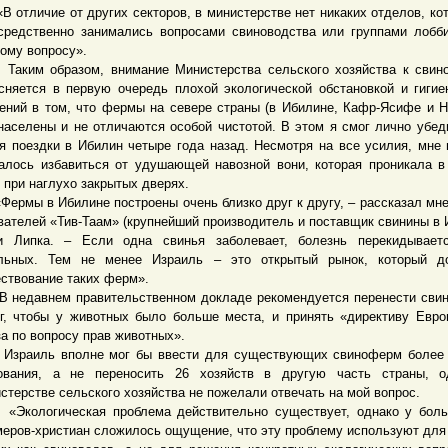
тличие от других секторов, в министерстве нет никаких отделов, ко
средственно занимались вопросами свиноводства или группами лобб
тому вопросу».
м образом, внимание Министерства сельского хозяйства к свино
сняется в первую очередь плохой экологической обстановкой и гигие
ений в том, что фермы на севере страны (в Ибилине, Кафр-Ясифе и Н
населены и не отличаются особой чистотой. В этом я смог лично убед
я поездки в Ибилин четыре года назад. Несмотря на все усилия, мне 
алось избавиться от удушающей навозной вони, которая проникала 
 при наглухо закрытых дверях.
мы в Ибилине построены очень близко друг к другу, – рассказал мне
вателей «Тив-Таам» (крупнейший производитель и поставщик свинины в 
 Липка. – Если одна свинья заболевает, болезнь перекидывает
льных. Тем не менее Израиль – это открытый рынок, который до
ствование таких ферм».
давнем правительственном докладе рекомендуется перенести сви
г, чтобы у животных было больше места, и принять «директиву Евро
а по вопросу прав животных».
иль вполне мог бы ввести для существующих свиноферм более 
ования, а не переносить 26 хозяйств в другую часть страны, о
стерстве сельского хозяйства не пожелали отвечать на мой вопрос.
логическая проблема действительно существует, однако у боль
еров-христиан сложилось ощущение, что эту проблему используют для