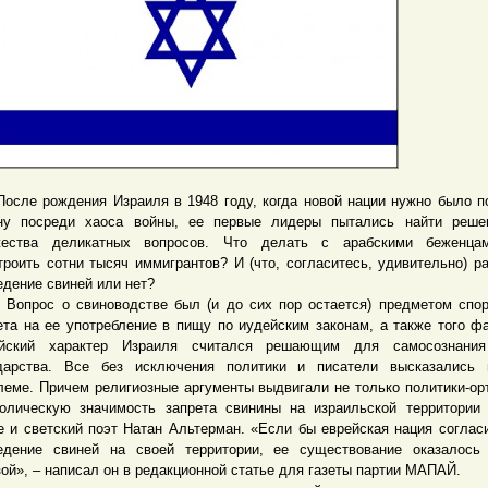
е рождения Израиля в 1948 году, когда новой нации нужно было п
ну посреди хаоса войны, ее первые лидеры пытались найти реше
жества деликатных вопросов. Что делать с арабскими беженца
троить сотни тысяч иммигрантов? И (что, согласитесь, удивительно) р
едение свиней или нет?
ос о свиноводстве был (и до сих пор остается) предметом споро
ета на ее употребление в пищу по иудейским законам, а также того фа
ейский характер Израиля считался решающим для самосознания
дарства. Все без исключения политики и писатели высказались 
леме. Причем религиозные аргументы выдвигали не только политики-ор
олическую значимость запрета свинины на израильской территории
е и светский поэт Натан Альтерман. «Если бы еврейская нация соглас
едение свиней на своей территории, ее существование оказалось
зой», – написал он в редакционной статье для газеты партии МАПАЙ.