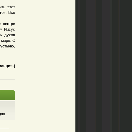
ть этот
го». Все
 центре
ям Иисус
ых духов
 море. С
устыню,
Франция.)
для