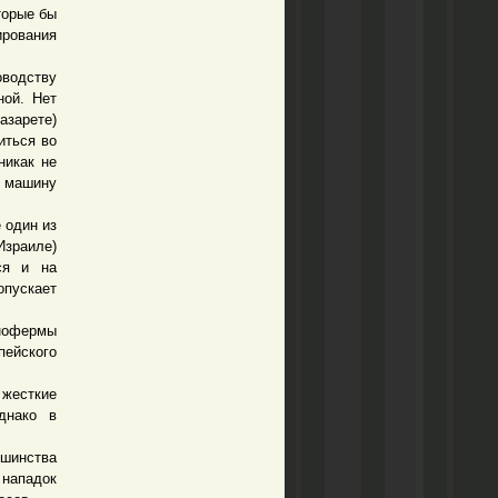
торые бы
ирования
водству
ной. Нет
азарете)
иться во
никак не
в машину
 один из
Израиле)
ся и на
пускает
нофермы
пейского
жесткие
днако в
шинства
 нападок