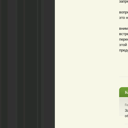
запр
В у
вопр
это 
Как 
вним
встр
пере
этой
пред
К
Го
З
о