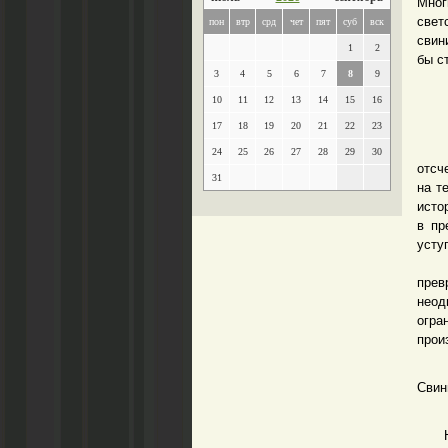
Мног
свет
пон
втр
срд
чет
пят
суб
вск
свин
1
2
бы с
3
4
5
6
7
8
9
10
11
12
13
14
15
16
17
18
19
20
21
22
23
Исто
24
25
26
27
28
29
30
отсч
31
на т
исто
в пр
усту
Таки
прев
неод
огр
прои
Свин
Немн