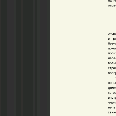
на н
отме
Есл
экон
в ре
безу
поко
прои
насе
врем
стра
восп
Суще
новы
долж
кото
внут
член
ее в
свин