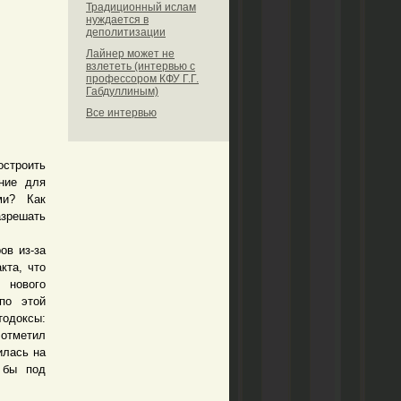
Традиционный ислам
нуждается в
деполитизации
Лайнер может не
взлететь (интервью с
профессором КФУ Г.Г.
Габдуллиным)
Все интервью
остроить
ние для
ми? Как
азрешать
в из-за
кта, что
 нового
по этой
тодоксы:
 отметил
илась на
 бы под