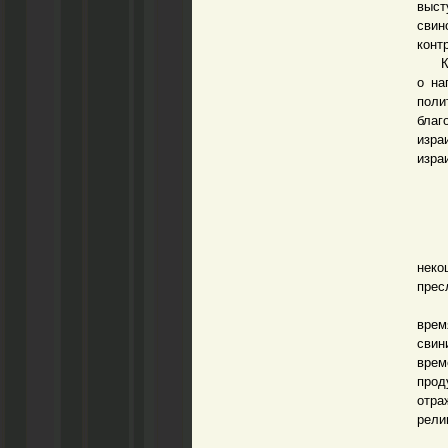
выс
свин
конт
Когд
о на
поли
бла
изра
изра
Сви
неко
прес
Так,
врем
свин
врем
прод
отра
рели
Свет