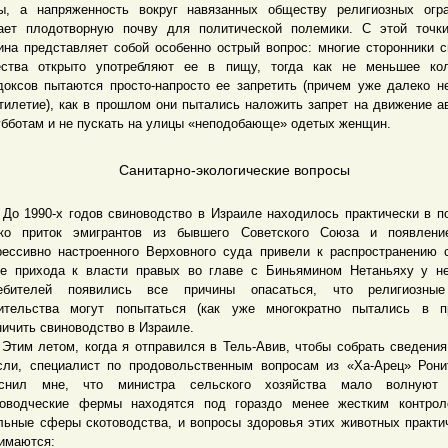
ы, а напряженность вокруг навязанных обществу религиозных огр
ает плодотворную почву для политической полемики. С этой точк
ина представляет собой особенно острый вопрос: многие сторонники с
ства открыто употребляют ее в пищу, тогда как не меньшее кол
доксов пытаются просто-напросто ее запретить (причем уже далеко н
тилетие), как в прошлом они пытались наложить запрет на движение а
убботам и не пускать на улицы «неподобающе» одетых женщин.
Санитарно-экологические вопросы
990-х годов свиноводство в Израиле находилось практически в п
ко приток эмигрантов из бывшего Советского Союза и появлени
рессивно настроенного Верховного суда привели к распространению 
е прихода к власти правых во главе с Биньямином Нетаньяху у н
ребителей появились все причины опасаться, что религиозны
ительства могут попытаться (как уже многократно пытались в п
ничить свиноводство в Израиле.
 летом, когда я отправился в Тель-Авив, чтобы собрать сведения
сли, специалист по продовольственным вопросам из «Ха-Арец» Рон
яснил мне, что министра сельского хозяйства мало волнуют 
оводческие фермы находятся под гораздо менее жестким контрол
льные сферы скотоводства, и вопросы здоровья этих животных практи
имаются: