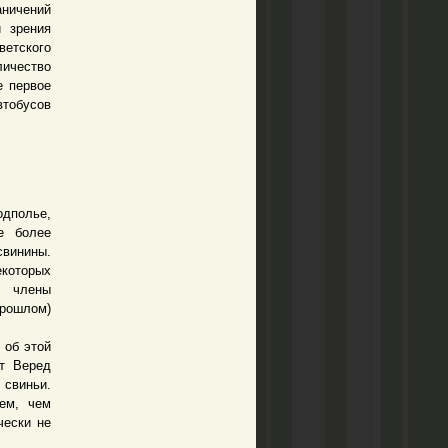
аничений
и зрения
ветского
ичество
е первое
втобусов
одполье,
е более
свинины.
екоторых
е члены
рошлом)
 об этой
ит Веред
свиньи.
ем, чем
чески не