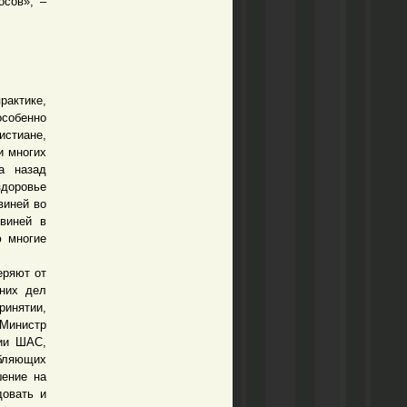
осов», –
актике,
особенно
стиане,
и многих
а назад
доровье
виней во
свиней в
ю многие
еряют от
нних дел
инятии,
 Министр
тии ШАС,
ебляющих
шение на
довать и