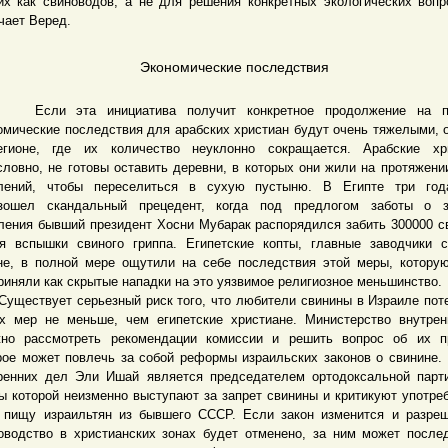
их как свиноводов, а не для решения конкретных экологических вопр
чает Веред.
Экономические последствия
и эта инициатива получит конкретное продолжение на пр
омические последствия для арабских христиан будут очень тяжелыми, 
гионе, где их количество неуклонно сокращается. Арабские хри
словно, не готовы оставить деревни, в которых они жили на протяжени
лений, чтобы переселиться в сухую пустыню. В Египте три год
зошел скандальный прецедент, когда под предлогом заботы о з
ления бывший президент Хосни Мубарак распорядился забить 300000 с
я вспышки свиного гриппа. Египетские копты, главные заводчики 
не, в полной мере ощутили на себе последствия этой меры, котору
риняли как скрытые нападки на это уязвимое религиозное меньшинство.
ствует серьезный риск того, что любители свинины в Израиле пот
х мер не меньше, чем египетские христиане. Министерство внутре
но рассмотреть рекомендации комиссии и решить вопрос об их пр
рое может повлечь за собой реформы израильских законов о свинине.
ренних дел Эли Ишай является председателем ортодоксальной пар
ы которой неизменно выступают за запрет свинины и критикуют употр
 пищу израильтян из бывшего СССР. Если закон изменится и разре
оводство в христианских зонах будет отменено, за ним может после