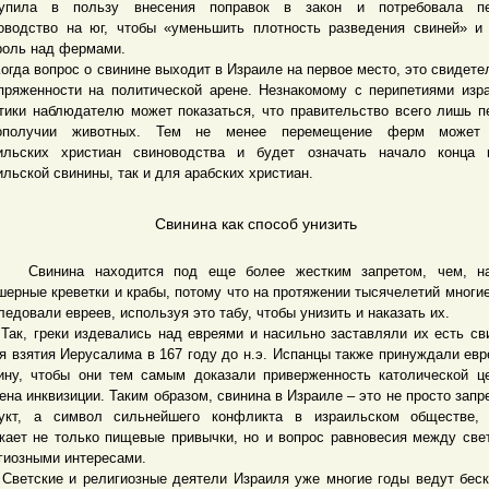
тупила в пользу внесения поправок в закон и потребовала пе
оводство на юг, чтобы «уменьшить плотность разведения свиней» и
роль над фермами.
а вопрос о свинине выходит в Израиле на первое место, это свидете
пряженности на политической арене. Незнакомому с перипетиями изр
тики наблюдателю может показаться, что правительство всего лишь п
гополучии животных. Тем не менее перемещение ферм может
ильских христиан свиноводства и будет означать начало конца 
ильской свинины, так и для арабских христиан.
Свинина как способ унизить
нина находится под еще более жестким запретом, чем, на
шерные креветки и крабы, потому что на протяжении тысячелетий многи
ледовали евреев, используя это табу, чтобы унизить и наказать их.
 греки издевались над евреями и насильно заставляли их есть св
я взятия Иерусалима в 167 году до н.э. Испанцы также принуждали евр
ину, чтобы они тем самым доказали приверженность католической ц
ена инквизиции. Таким образом, свинина в Израиле – это не просто зап
укт, а символ сильнейшего конфликта в израильском обществе, 
жает не только пищевые привычки, но и вопрос равновесия между све
гиозными интересами.
ские и религиозные деятели Израиля уже многие годы ведут беск