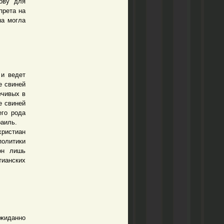
нову для
прета на
на могла
и ведет
е свиней
ечивых в
е свиней
его рода
раиль.
ристиан
олитики
он лишь
ианских
ожиданно