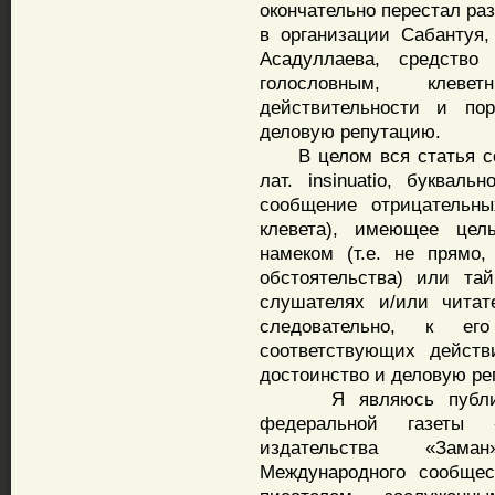
окончательно перестал ра
в организации Сабантуя
Асадуллаева, средство
голословным, клеве
действительности и по
деловую репутацию.
В целом вся статья сос
лат. insinuatio, буквал
сообщение отрицательн
клевета), имеющее цель
намеком (т.е. не прямо
обстоятельства) или та
слушателях и/или читат
следовательно, к е
соответствующих действ
достоинство и деловую ре
Я являюсь публичной
федеральной газеты 
издательства «Зама
Международного сообщес