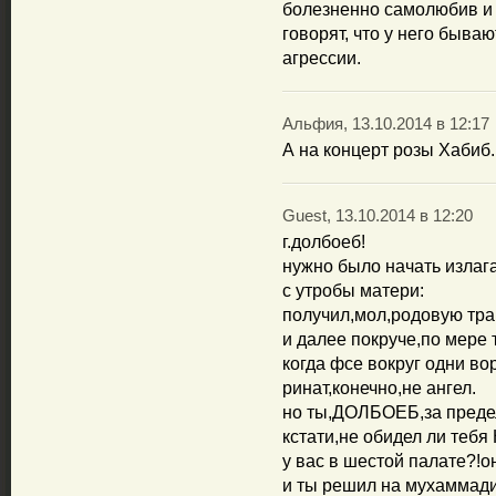
болезненно самолюбив и 
говорят, что у него быв
агрессии.
Альфия, 13.10.2014 в 12:17
А на концерт розы Хабиб
Guest, 13.10.2014 в 12:20
г.долбоеб!
нужно было начать изла
с утробы матери:
получил,мол,родовую трав
и далее покруче,по мере 
когда фсе вокруг одни во
ринат,конечно,не ангел.
но ты,ДОЛБОЕБ,за предел
кстати,не обидел ли теб
у вас в шестой палате?!о
и ты решил на мухаммад