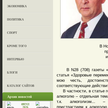
ЭКОНОМИКА
ПОЛИТИКА
СПОРТ
В Но
КРОМЕ ТОГО
п
и
ИНТЕРВЬЮ
В N28 (708) газеты «З
БЛОГИ
статья «Здоровые переме
мою честь, достоин
соответствующие действи
КАТАЛОГ САЙТОВ
В частности, в статье г
алкоголю – отдельная тема
Архив новостей
т.к. алкоголизм... –
август
пристрастием к алкоголю
2026