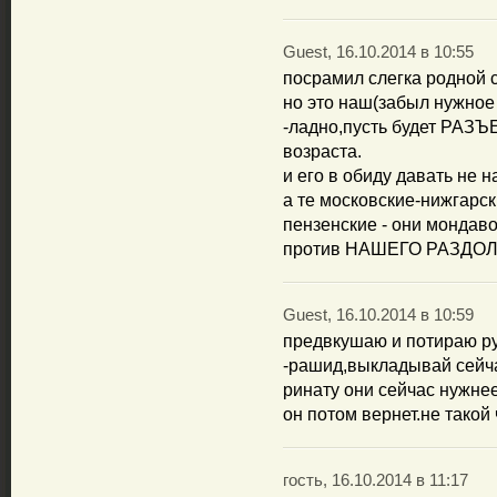
Guest, 16.10.2014 в 10:55
посрамил слегка родно
но это наш(забыл нужное 
-ладно,пусть будет РАЗЪ
возраста.
и его в обиду давать не 
а те московские-нижгарск
пензенские - они мондав
против НАШЕГО РАЗДО
Guest, 16.10.2014 в 10:59
предвкушаю и потираю рук
-рашид,выкладывай сейча
ринату они сейчас нужнее
он потом вернет.не такой
гость, 16.10.2014 в 11:17