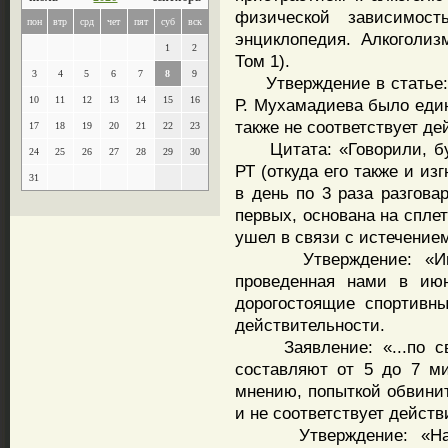
физической зависимос
пон
втр
срд
чет
пят
суб
вск
энциклопедия. Алкоголизм
1
2
Том 1).
3
4
5
6
7
8
9
Утверждение в статье: 
10
11
12
13
14
15
16
Р. Мухамадиева было един
также не соответствует де
17
18
19
20
21
22
23
Цитата: «Говорили, буд
24
25
26
27
28
29
30
РТ (откуда его также и из
31
в день по 3 раза разгов
первых, основана на сплет
ушел в связи с истечение
Утверждение: «Инвен
проведенная нами в июн
дорогостоящие спортивны
действительности.
Заявление: «...по све
составляют от 5 до 7 м
мнению, попыткой обвини
и не соответствует действ
Утверждение: «На мо