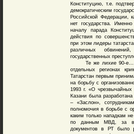
Конституцию, т.е. подтв
демократическим государ
Российской Федерации, к
нет государства. Именно
началу парада Конститу
действия по совершенст
при этом лидеры татарст
различных обвинени
государственных преступл
Те же лихие 90-е…. Ро
отдельных регионах кри
Татарстан первым принима
на борьбу с организованн
1993 г. «О чрезвычайных
Казани была разработана
– «Заслон», сотрудника
полномочия в борьбе с ор
каким только нападкам не
по данным МВД, за вр
документов в РТ было 