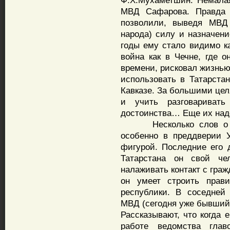
Ф.Х.Мухаметшин. Немала
МВД Сафарова. Правда 
позволили, выведя МВД 
народа) силу и назначени
годы ему стало видимо ка
война как в Чечне, где 
времени, рисковал жизнью
использовать в Татарста
Кавказе. За большими цел
и учить разговариват
достоинства… Еще их надо
Несколько слов о нов
особенно в преддверии 
фигурой. Последние его 
Татарстана он свой че
налаживать контакт с гра
он умеет строить прав
республики. В соседней
МВД (сегодня уже бывший)
Рассказывают, что когда 
работе ведомства гла