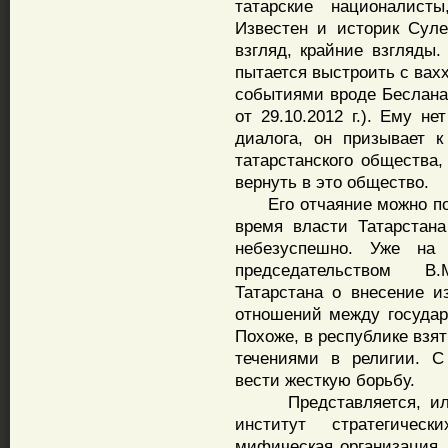
татарские националист
Известен и историк Суле
взгляд, крайние взгляды.
пытается выстроить с вах
событиями вроде Беслана 
от 29.10.2012 г.). Ему не
диалога, он призывает 
татарстанского общества,
вернуть в это общество.
Его отчаяние можно поня
время власти Татарстан
небезуспешно. Уже на
председательством В.
Татарстана о внесение и
отношений между государ
Похоже, в республике взя
течениями в религии. С
вести жесткую борьбу.
Представляется, или 
институт стратегическ
мифическая организация,