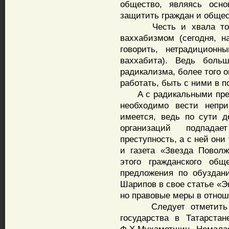
общество, являясь осно
защитить граждан и общес
Честь и хвала тому, 
ваххабизмом (сегодня, н
говорить, нетрадиционн
ваххабита). Ведь боль
радикализма, более того 
работать, быть с ними в п
А с радикальными предс
необходимо вести непр
имеется, ведь по сути д
организаций подпадае
преступность, а с ней они
и газета «Звезда Поволж
этого гражданского общ
предложения по обуздани
Шарипов в свое статье «Э
но правовые меры в отнош
Следует отметить осо
государства в Татарста