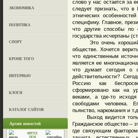
слово у нас остается за 
ЭКОНОМИКА
следует признать, что в
этнических особенносте
специфику. Главное, прези
ПОЛИТИКА
что другие способы по 
государства исчерпаны (ст
СПОРТ
Это очень хороший си
обществе. Хочется верить
что единственным источ
КРОМЕ ТОГО
является ее многонациона
что думает сегодня о 
ИНТЕРВЬЮ
действительности? Сего
Россию как беспросв
сформировано как на ур
БЛОГИ
веками, а где-то исход
свободами человека. Ег
КАТАЛОГ САЙТОВ
пьянство, наркомания и т.д
Выход видится только 
Архив новостей
Гражданское общество – э
где связующим фактором
август
защита естественных 
2026