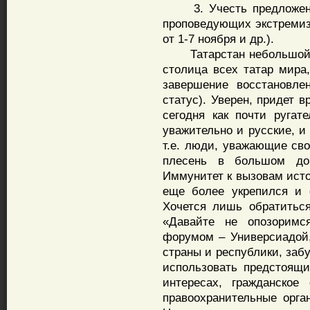
3. Учесть предложения
проповедующих экстремиз
от 1-7 ноября и др.).
Татарстан небольшой кл
столица всех татар мира
завершение восстановле
статус). Уверен, придет в
сегодня как почти ругат
уважительно и русские, и
т.е. люди, уважающие сво
плесень в большом дом
Иммунитет к вызовам исто
еще более укрепился и 
Хочется лишь обратиться
«Давайте не опозорим
форумом – Универсиадой,
страны и республики, заб
использовать предстоящ
интересах, гражданское
правоохранительные орга