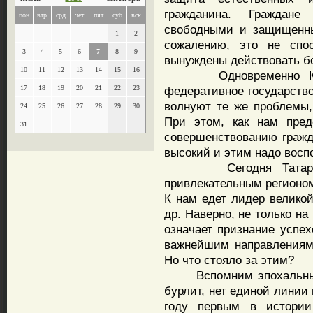
гражданина. Граждане
пон
втр
срд
чет
пят
суб
вск
свободными и защищенным
1
2
сожалению, это не спос
3
4
5
6
7
8
9
вынуждены действовать бо
10
11
12
13
14
15
16
Одновременно Консти
17
18
19
20
21
22
23
федеративное государство
волнуют те же проблемы,
24
25
26
27
28
29
30
При этом, как нам пред
31
совершенствованию гражд
высокий и этим надо восп
Сегодня Татарстан 
привлекательным регионом
К нам едет лидер великой
др. Наверно, не только на
означает признание успех
важнейшим направлениям 
Но что стояло за этим?
Вспомним эпохальные 9
бурлит, нет единой линии 
году первым в истории