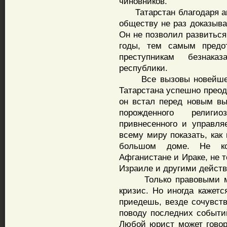
чиновников.
Татарстан благодаря ак
обществу не раз доказыва
Он не позволил развиться
годы, тем самым предот
преступникам безнака
республики.
Все вызовы новейшей и
Татарстана успешно преод
он встал перед новым вы
порожденного религ
привнесенного и управля
всему миру показать, как
большом доме. Не ко
Афганистане и Ираке, не 
Израиле и другими действ
Только правовыми мет
кризис. Но иногда кажетс
приедешь, везде сочувств
поводу последних событий
Любой юрист может говор