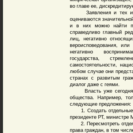
во главе ее, дискредитиру
Заявления и тех и др
оцениваются значительной
и в них можно найти п
справедливо главный ред
лиц, негативно относящ
вероисповедования, или 
негативно восприним
государства, стремл
самостоятельности, нац
любом случае они предста
странах с развитым гра
диалог даже с геями.
Власть уже сегодня до
общества. Например, то
следующие предложения:
1. Создать отдельные и
президенте РТ, министре 
2. Пересмотреть отдел
права граждан, в том чис