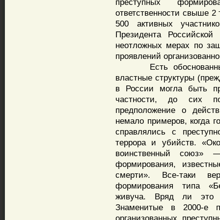
преступных формиро
ответственности свыше 2 
500 активных участник
Президента Российской
неотложных мерах по за
проявлений организованно
Есть обоснованные п
властные структуры (преж
в России могла быть пр
частности, до сих по
предположение о действ
немало примеров, когда г
справлялись с преступн
террора и убийств. «Ок
воинственный союз» —
формирования, известн
смерти». Все-таки ве
формирования типа «Б
живуча. Вряд ли это 
Знаменитые в 2000-е 
организованных преступн