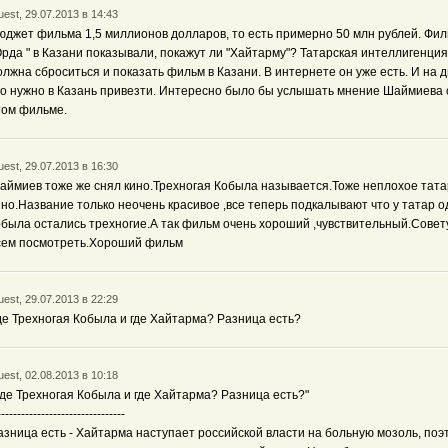
est, 29.07.2013 в 14:43
юджет фильма 1,5 миллионов долларов, то есть примерно 50 млн рублей. Фи
Орда " в Казани показывали, покажут ли "Хайтарму"? Татарская интеллигенция
олжна сброситься и показать фильм в Казани. В интернете он уже есть. И на д
го нужно в Казань привезти. Интересно было бы услышать мнение Шаймиева 
том фильме.
est, 29.07.2013 в 16:30
аймиев тоже же снял кино.Трехногая Кобыла называется.Тоже неплохое тата
ино.Название только неочень красивое ,все теперь подкалывают что у татар о
обыла остались трехногие.А так фильм очень хороший ,чувствительный.Сове
сем посмотреть.Хороший фильм
est, 29.07.2013 в 22:29
де Трехногая Кобыла и где Хайтарма? Разница есть?
est, 02.08.2013 в 10:18
Где Трехногая Кобыла и где Хайтарма? Разница есть?"
--------------------------------
азница есть - Хайтарма наступает российской власти на больную мозоль, поэ