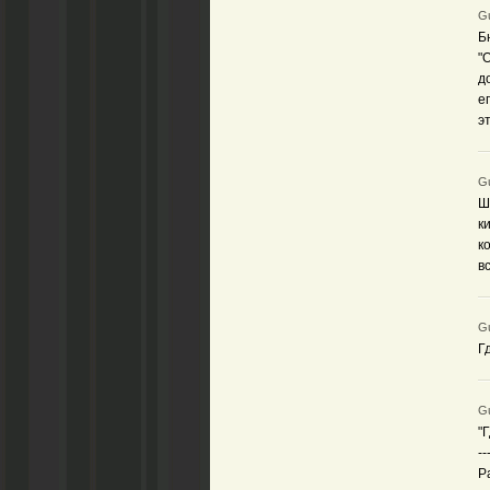
Gu
Б
"
д
е
э
Gu
Ш
к
к
в
Gu
Г
Gu
"
--
Р