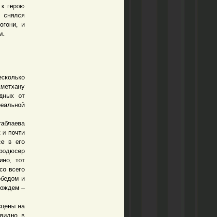
 к герою
и снялся
огони, и
м.
есколько
Аметхану
одных от
реальной
аблаева
 и почти
се в его
продюсер
но, тот
со всего
обедом и
дождем –
цены на
 видно в