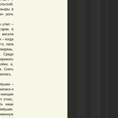
ольской,
емьеры в
ме» роль
н упал –
сарае, в
 висели
 – когда
то, папа
 видишь,
и. Среди
пережить
обно, и,
м. Снять
вилась.
бушки –
запахи и
е ноющее
т этнос,
ть наше
бабушек.
ременную