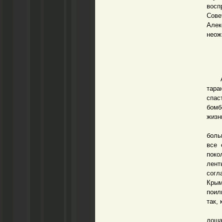
восп
Сове
Алек
неож
Амет
тара
спас
бомб
жизн
Рол
боль
все 
поко
лент
согл
Крым
поил
так, 
«Хай
лоша