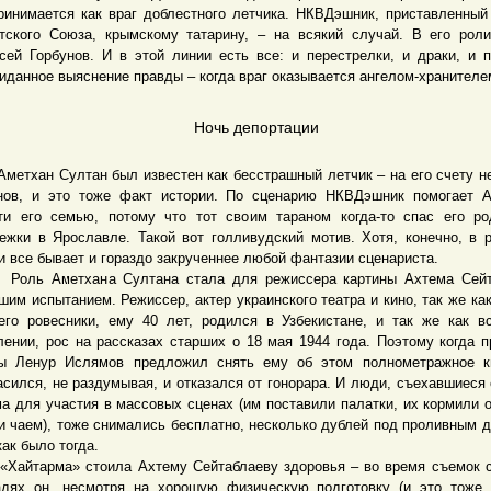
ринимается как враг доблестного летчика. НКВДэшник, приставленный
тского Союза, крымскому татарину, – на всякий случай. В его рол
сей Горбунов. И в этой линии есть все: и перестрелки, и драки, и п
иданное выяснение правды – когда враг оказывается ангелом-хранителе
Ночь депортации
хан Султан был известен как бесстрашный летчик – на его счету н
нов, и это тоже факт истории. По сценарию НКВДэшник помогает 
ти его семью, потому что тот своим тараном когда-то спас его р
ежки в Ярославле. Такой вот голливудский мотив. Хотя, конечно, в 
и все бывает и гораздо закрученнее любой фантазии сценариста.
ь Аметхана Султана стала для режиссера картины Ахтема Сейт
шим испытанием. Режиссер, актер украинского театра и кино, так же как
его ровесники, ему 40 лет, родился в Узбекистане, и так же как в
лении, рос на рассказах старших о 18 мая 1944 года. Поэтому когда 
ы Ленур Ислямов предложил снять ему об этом полнометражное ки
асился, не раздумывая, и отказался от гонорара. И люди, съехавшиеся 
а для участия в массовых сценах (им поставили палатки, их кормили 
и чаем), тоже снимались бесплатно, несколько дублей под проливным 
как было тогда.
тарма» стоила Ахтему Сейтаблаеву здоровья – во время съемок с
дях он, несмотря на хорошую физическую подготовку (и это тоже