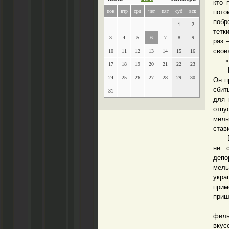
кто 
пон
втр
срд
чет
пят
суб
вск
пото
побр
1
2
тетк
3
4
5
6
7
8
9
раз 
свои
10
11
12
13
14
15
16
«Мой
17
18
19
20
21
22
23
В це
24
25
26
27
28
29
30
Он п
сбит
31
для 
отпу
мель
став
В фи
не 
депо
мель
укра
прим
приш
Когд
филь
вкус