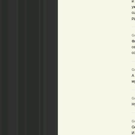
и
у
с
р
Gu
Ф
с
с
Gu
А
м
Gu
Н
Gu
G
И