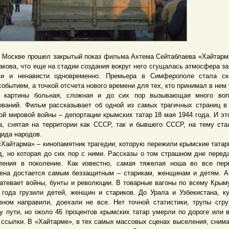
скве прошел закрытый показ фильма Ахтема Сейтаблаева «Хайтарм
такова, что еще на стадии создания вокруг него сгущалась атмосфера з
и и ненависти одновременно. Премьера в Симферополе стала ск
событием, а точкой отсчета нового времени для тех, кто принимал в нем 
 картины больная, сложная и до сих пор вызывающая много воп
ований. Фильм рассказывает об одной из самых трагичных страниц в
ой мировой войны – депортации крымских татар 18 мая 1944 года. И эт
а, снятая на территории как СССР, так и бывшего СССР, на тему ста
цида народов.
тарма» – кинопамятник трагедии, которую пережили крымские татар
д, но которая до сих пор с ними. Рассказы о том страшном дне перед
ления в поколение. Как известно, самая тяжелая ноша во все пе
ена достается самым беззащитным – старикам, женщинам и детям. А
затевает войны, бунты и революции. В товарные вагоны по всему Крым
 года грузили детей, женщин и стариков. До Урала и Узбекистана, к
вном направили, доехали не все. Нет точной статистики, трупы сгр
у пути, но около 46 процентов крымских татар умерли по дороге или 
 ссылки. В «Хайтарме», в тех самых массовых сценах выселения, снима