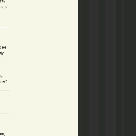
еть
ни, и
о не
ду.
ль
лам?
ов,