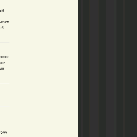
льм
исксх
об
рское
дни
тую
тому