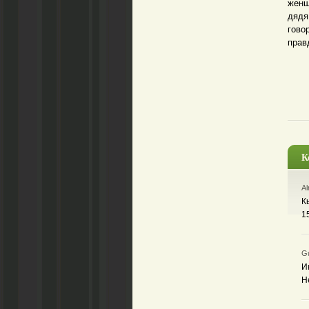
женщ
дядя
гово
прав
К
Al
К
1
Gu
И
Н