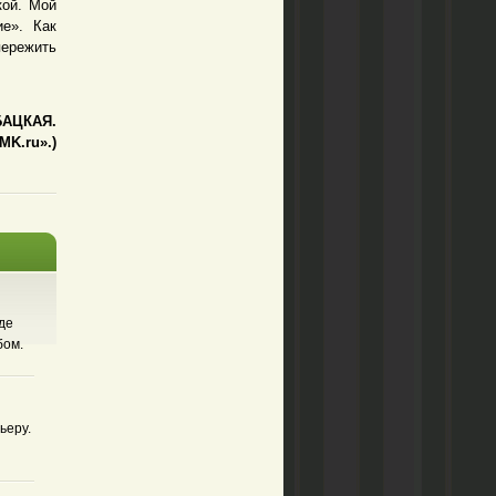
кой. Мой
ие». Как
ережить
БАЦКАЯ.
MK.ru».)
де
бом.
ьеру.