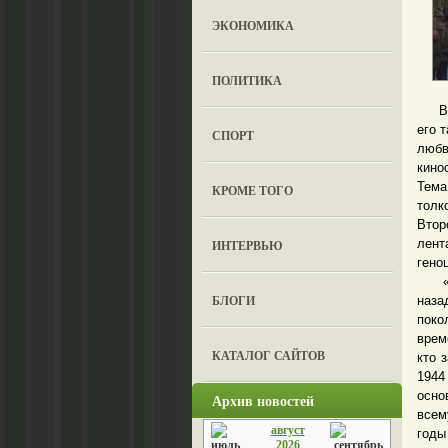
ЭКОНОМИКА
ПОЛИТИКА
В Мо
его 
СПОРТ
любв
кино
Тема
КРОМЕ ТОГО
толк
Втор
лент
ИНТЕРВЬЮ
гено
«Хай
БЛОГИ
наза
поко
врем
КАТАЛОГ САЙТОВ
кто 
1944
осно
Архив новостей
всем
август
годы
2026