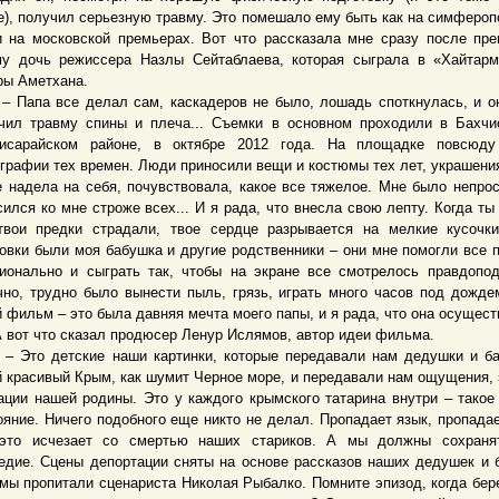
е), получил серьезную травму. Это помешало ему быть как на симфероп
и на московской премьерах. Вот что рассказала мне сразу после пр
у дочь режиссера Назлы Сейтаблаева, которая сыграла в «Хайтар
ры Аметхана.
па все делал сам, каскадеров не было, лошадь споткнулась, и о
чил травму спины и плеча... Съемки в основном проходили в Бахчи
исарайском районе, в октябре 2012 года. На площадке повсюду
графии тех времен. Люди приносили вещи и костюмы тех лет, украшения
е надела на себя, почувствовала, какое все тяжелое. Мне было непрос
сился ко мне строже всех... И я рада, что внесла свою лепту. Когда ты
твои предки страдали, твое сердце разрывается на мелкие кусочк
овки были моя бабушка и другие родственники – они мне помогли все 
ионально и сыграть так, чтобы на экране все смотрелось правдопод
чно, трудно было вынести пыль, грязь, играть много часов под дожде
й фильм – это была давняя мечта моего папы, и я рада, что она осущест
т что сказал продюсер Ленур Ислямов, автор идеи фильма.
о детские наши картинки, которые передавали нам дедушки и ба
й красивый Крым, как шумит Черное море, и передавали нам ощущения, 
ации нашей родины. Это у каждого крымского татарина внутри – тако
ояние. Ничего подобного еще никто не делал. Пропадает язык, пропадае
это исчезает со смертью наших стариков. А мы должны сохраня
едие. Сцены депортации сняты на основе рассказов наших дедушек и 
мы пропитали сценариста Николая Рыбалко. Помните эпизод, когда бе