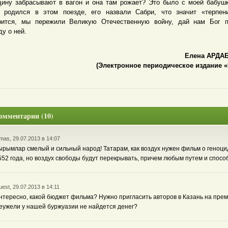
ину забрасывают в вагон и она там рожает? Это было с моей бабуш
 родился в этом поезде, его назвали Сабри, что значит «терпен
рится, мы пережили Великую Отечественную войну, дай нам Бог п
ду о ней.
Елена АРДА
(Электронное периодическое издание «
омментарии (10)
mas, 29.07.2013 в 14:07
ырымлар смелый и сильный народ! Татарам, как воздух нужен фильм о геноци
552 года, но воздух свободы будут перекрывать, причем любым путем и спосо
est, 29.07.2013 в 14:11
нтересно, какой бюджет фильма? Нужно пригласить авторов в Казань на прем
еужели у нашей буржуазии не найдется денег?