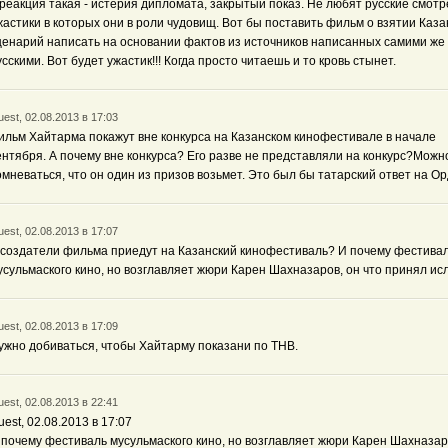
 реакция такая - истерия дипломата, закрытый показ. Не любят русские смотр
жастики в которых они в роли чудовищ. Вот бы поставить фильм о взятии Каза
ценарий написать на основании фактов из источников написанных самими же
усскими. Вот будет ужастик!!! Когда просто читаешь и то кровь стынет.
est, 02.08.2013 в 17:03
ильм Хайтарма покажут вне конкурса на Казанском кинофестивале в начале
ентября. А почему вне конкурса? Его разве не представляли на конкурс?Можн
омневаться, что он один из призов возьмет. Это был бы татарский ответ на Ор
est, 02.08.2013 в 17:07
 создатели фильма приедут на Казанский кинофестиваль? И почему фестива
усульмаского кино, но возглавляет жюри Карен Шахназаров, он что принял ис
est, 02.08.2013 в 17:09
ужно добиваться, чтобы Хайтарму показани по ТНВ.
est, 02.08.2013 в 22:41
uest, 02.08.2013 в 17:07
 почему фестиваль мусульмаского кино, но возглавляет жюри Карен Шахназар