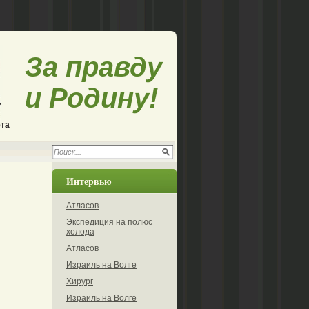
За правду
и Родину!
ета
Интервью
Атласов
Экспедиция на полюс
холода
Атласов
Израиль на Волге
Хирург
Израиль на Волге