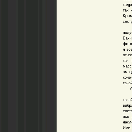
кадр
так 
Крым
сест
– Па
полу
Бахч
фото
я вс
отно
как 
масс
эмоц
коне
тако
А во
– Эт
како
вибр
сост
все 
насл
Ими 