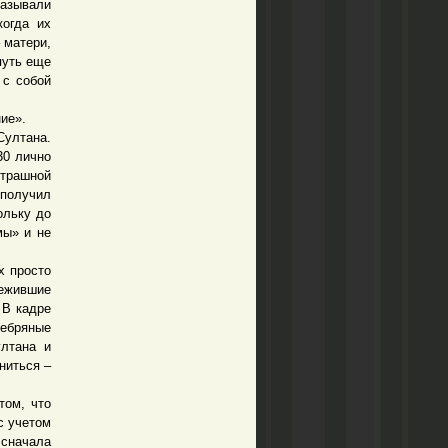
казывали
когда их
 матери,
путь еще
 с собой
ие».
Султана.
30 лично
страшной
 получил
ольку до
мы» и не
х просто
ежившие
 В кадре
ребряные
ултана и
ниться –
том, что
с учетом
 сначала