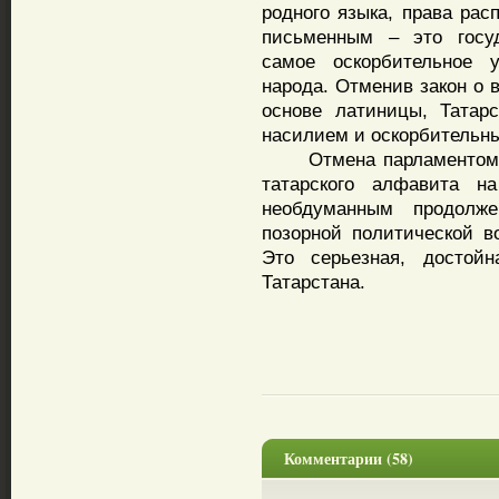
родного языка, права ра
письменным – это госуд
самое оскорбительное у
народа. Отменив закон о 
основе латиницы, Татар
насилием и оскорбительн
Отмена парламентом Та
татарского алфавита н
необдуманным продолж
позорной политической во
Это серьезная, достойн
Татарстана.
Комментарии (58)