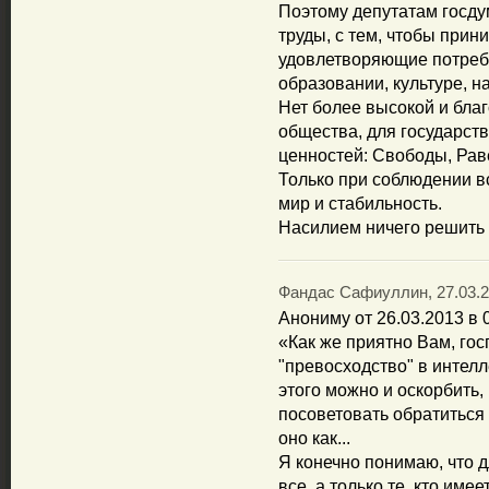
Поэтому депутатам госдум
труды, с тем, чтобы прин
удовлетворяющие потребн
образовании, культуре, н
Нет более высокой и бла
общества, для государст
ценностей: Свободы, Рав
Только при соблюдении в
мир и стабильность.
Насилием ничего решить 
Фандас Сафиуллин, 27.03.2
Анониму от 26.03.2013 в 
«Как же приятно Вам, го
"превосходство" в интелл
этого можно и оскорбить,
посоветовать обратиться 
оно как...
Я конечно понимаю, что д
все, а только те, кто име