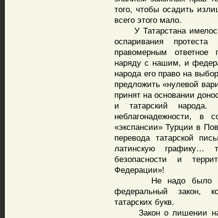
того, чтобы осадить изли
всего этого мало.
У Татарстана имелось д
оспаривания протеста
правомерным ответное 
наряду с нашим, и федера
народа его право на выбо
предложить «нулевой вари
принят на основании доно
и татарский народа. 
неблагонадежности, в 
«экспансии» Турции в Пов
перевода татарской пис
латинскую графику… т
безопасности и террит
Федерации»!
Не надо было трога
федеральный закон, к
татарских букв.
Закон о лишении народ