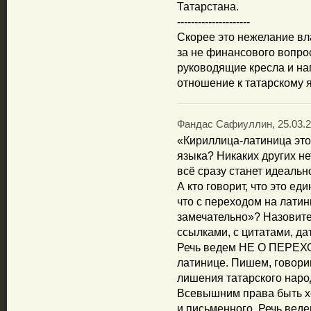
Татарстана.
---------------------
Скорее это нежелание вл
за не финансового вопрос
руководящие кресла и нап
отношение к татарскому я
Фандас Сафиуллин, 25.03.2
«Кириллица-латиница это
языка? Никаких других не
всё сразу станет идеаль
А кто говорит, что это е
что с переходом на латин
замечательно»? Назовите
ссылками, с цитатами, да
Речь ведем НЕ О ПЕРЕХОД
латинице. Пишем, говори
лишения татарского народ
Всевышним права быть хо
и письменного. Речь вед