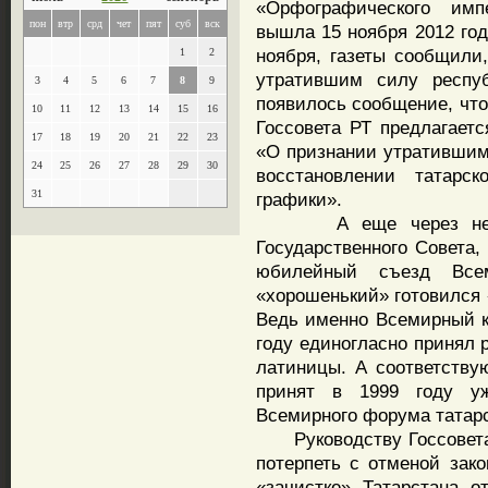
«Орфографического имп
пон
втр
срд
чет
пят
суб
вск
вышла 15 ноября 2012 года
ноября, газеты сообщили,
1
2
утратившим силу респуб
3
4
5
6
7
8
9
появилось сообщение, что
10
11
12
13
14
15
16
Госсовета РТ предлагаетс
17
18
19
20
21
22
23
«О признании утратившим
24
25
26
27
28
29
30
восстановлении татарс
31
графики».
А еще через неделю
Государственного Совета,
юбилейный съезд Всем
«хорошенький» готовился 
Ведь именно Всемирный ко
году единогласно принял 
латиницы. А соответству
принят в 1999 году у
Всемирного форума татарс
Руководству Госсовета Р
потерпеть с отменой зако
«зачистке» Татарстана 