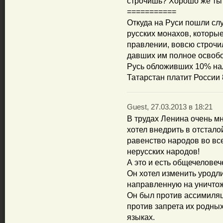
строчишь? Хорошо же ты 
===========
Откуда на Руси пошли слу
русских монахов, которы
правлении, вовсю строчи
давших им полное освобо
Русь обложивших 10% нал
Татарстан платит России
Guest, 27.03.2013 в 18:21
В трудах Ленина очень мно
хотел внедрить в отстало
равенство народов во вс
нерусских народов!
А это и есть общечеловеч
Он хотел изменить уродл
направленную на уничтож
Он был против ассимиляц
против запрета их родны
языках.