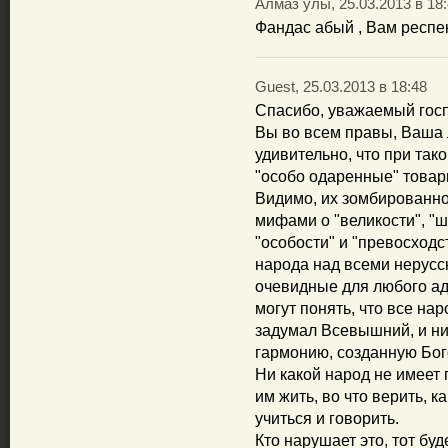
Алмаз улы, 25.03.2013 в 18
Фандас абый , Вам респе
Guest, 25.03.2013 в 18:48
Спасибо, уважаемый гос
Вы во всем правы, Ваша л
удивительно, что при та
"особо одаренные" товар
Видимо, их зомбированн
мифами о "великости", "ш
"особости" и "превосходс
народа над всеми нерусс
очевидные для любого ад
могут понять, что все на
задумал Всевышний, и ни
гармонию, созданную Бог
Ни какой народ не имеет 
им жить, во что верить, к
учиться и говорить.
Кто нарушает это, тот буд