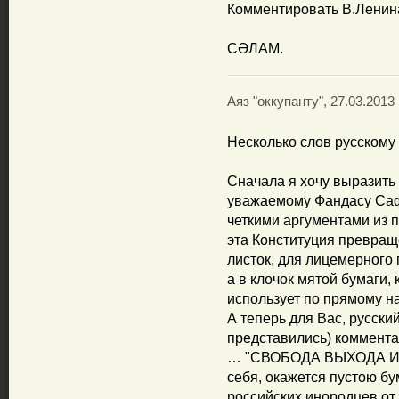
Комментировать В.Ленина
СӘЛАМ.
Аяз "оккупанту", 27.03.2013 
Несколько слов русскому 
Сначала я хочу выразить
уважаемому Фандасу Саф
четкими аргументами из 
эта Конституция превращ
листок, для лицемерного
а в клочок мятой бумаги,
использует по прямому н
А теперь для Вас, русски
представились) коммента
… "СВОБОДА ВЫХОДА ИЗ
себя, окажется пустою б
российских инородцев от 