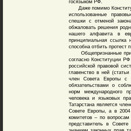
госязыком РФ.
Даже помимо Конституци
использованные правов
спешки с отменой закон
обжаловать решения родны
нашего алфавита в евр
принципиальная ссылка н
способна отбить протест п
Общепризнанные принц
согласно Конституции РФ
российской правовой сист
главенство в ней (статьи
член Совета Европы с 
обязательствами о собл
норм международного п
человека и языковых пра
Татарстана является чле
Совете Европы, а в 2004
комитетов – по вопросам
представитель в Совете
знанием законных прав т