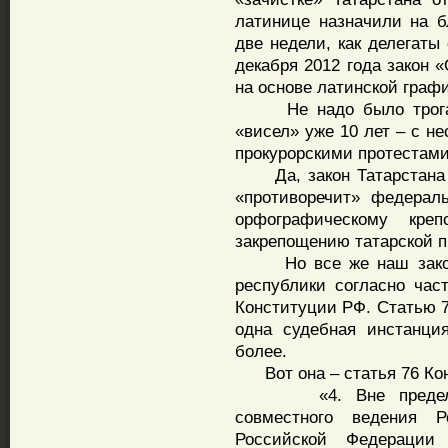
латинице назначили на б
две недели, как делегаты
декабря 2012 года закон 
на основе латинской граф
Не надо было трогать 
«висел» уже 10 лет – с н
прокурорскими протестами
Да, закон Татарстана о
«противоречит» федерал
орфографическому кре
закрепощению татарской 
Но все же наш закон 
республики согласно час
Конституции РФ. Статью 7
одна судебная инстанци
более.
Вот она – статья 76 Ко
«4. Вне пределов в
совместного ведения 
Российской Федерации 