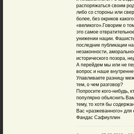
распоряжаться своим род
либо со стороны или свер
более, без окриков каког
«великого».Говорим о том
это самое отвратительно
унижении нации. Фашисты
последние публикации н
незаконности, аморальнос
исторического позора, не
А перейдем мы или не пер
вопрос и наше внутренне
Улавливаете разницу межд
тем, о чем разговор?
Попросите кого-нибудь, к
популярно объяснить Вам,
тему, то хотя бы содержа
Вас «разжеванного» для 
Фандас Сафиуллин