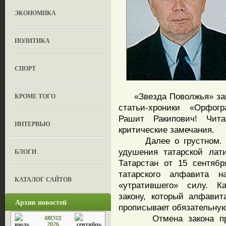
ЭКОНОМИКА
ПОЛИТИКА
СПОРТ
«Звезда Поволжья» зав
КРОМЕ ТОГО
статьи-хроники «Орфог
Рашит Ракипович! Чит
ИНТЕРВЬЮ
критические замечания.
Далее о грустном. О 
удушения татарской лат
БЛОГИ
Татарстан от 15 сентяб
татарского алфавита н
КАТАЛОГ САЙТОВ
«утратившего» силу. К
закону, который алфавит
Архив новостей
прописывает обязательную
август
Отмена закона проис
2026