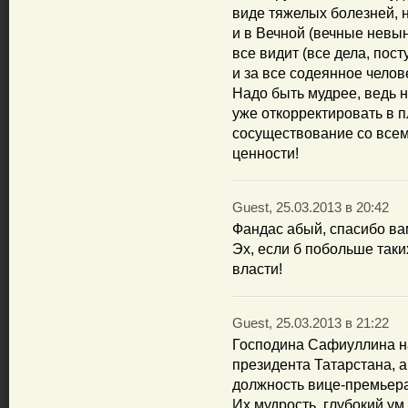
виде тяжелых болезней, не
и в Вечной (вечные невын
все видит (все дела, пост
и за все содеянное челов
Надо быть мудрее, ведь н
уже откорректировать в 
сосуществование со всем
ценности!
Guest, 25.03.2013 в 20:42
Фандас абый, спасибо вам
Эх, если б побольше таки
власти!
Guest, 25.03.2013 в 21:22
Господина Сафиуллина на
президента Татарстана, 
должность вице-премьера
Их мудрость, глубокий ум