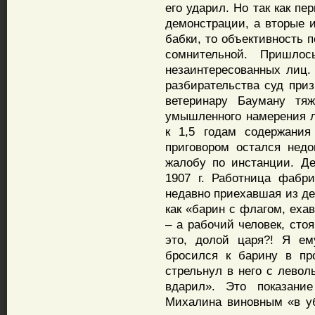
его ударил. Но так как п
демонстрации, а вторые 
бабки, то объективность 
сомнительной. Пришлос
незаинтересованных лиц.
разбирательства суд при
ветеринару Бауману тяж
умышленного намерения л
к 1,5 годам содержания
приговором остался недо
жалобу по инстанции. Д
1907 г. Работница фабр
недавно приехавшая из де
как «барин с флагом, еха
– а рабочий человек, сто
это, долой царя?! Я ем
бросился к барину в про
стрельнул в него с левол
вдарил». Это показан
Михалина виновным «в уб