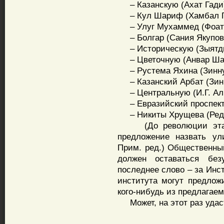
– Казанскую (Ахат Гади
– Кул Шариф (Хамбал Г
– Улуг Мухаммед (Фоат Г
– Болгар (Сания Якупов
– Историческую (Зыятди
– Цветочную (Анвар Шар
– Рустема Яхина (Зинну
– Казанский Арбат (Зинн
– Центральную (И.Г. Ал
– Евразийский проспект
– Никиты Хрущева (Реда
(До революции эта ул
предложение назвать ул
Прим. ред.) Общественный
должен оставаться бе
последнее слово – за Инс
института могут предлож
кого-нибудь из предлагаем
Может, на этот раз удаст