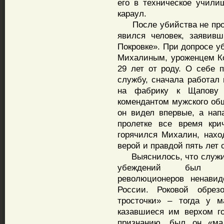
его в техническое учили
караул.
После убийства не прошл
явился человек, заявив
Покровке». При допросе 
Михалиным, уроженцем Ко
29 лет от роду. О себе 
службу, сначала работал 
на фабрику к Щапову н
комендантом мужского об
он видел впервые, а напа
пролетке все время кри
горячился Михалин, нахо
верой и правдой пять лет 
Выяснилось, что служил
убеждений был твер
революционеров ненавид
России. Роковой обре
тросточки» – тогда у м
казавшиеся им верхом го
признанию, был он «ма