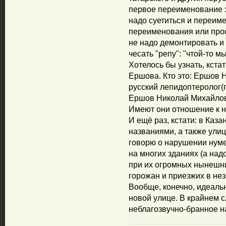
первое переименование э
надо суетиться и переим
переименования или прос
не надо демонтировать и
чесать "репу": "чтой-то 
Хотелось бы узнать, кст
Ершова. Кто это: Ершов 
русский лепидоптеролог(п
Ершов Николай Михайлов
Имеют они отношение к 
И ещё раз, кстати: в Каз
названиями, а также улиц
говорю о нарушении нуме
на многих зданиях (а над
при их огромных нынешни
горожан и приезжих в не
Вообще, конечно, идеаль
новой улице. В крайнем 
неблагозвучно-бранное н