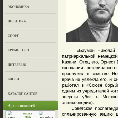
ЭКОНОМИКА
ПОЛИТИКА
СПОРТ
«Бауман Николай Эрне
КРОМЕ ТОГО
патриархальной немецко
Казани. Отец его, Эрнест
ИНТЕРВЬЮ
окончания ветеринарног
прослужил в земстве. Но
врача не увлекла его, и о
БЛОГИ
работал в «Союзе борьб
одним из учредителей кото
КАТАЛОГ САЙТОВ
зверски убит в Москве
энциклопедия).
Архив новостей
Советская пропаганда п
август
спланированную акцию ц
2026