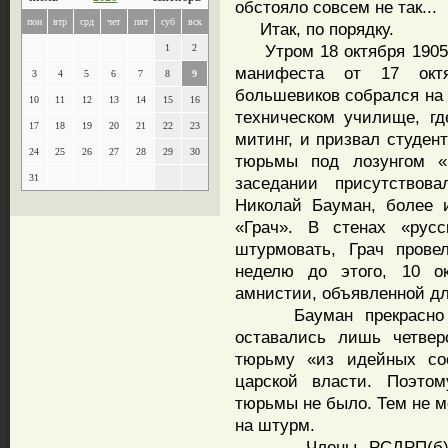
обстояло совсем не так...
пон
втр
срд
чет
пят
суб
вск
Итак, по порядку.
Утром 18 октября 1905 г
1
2
манифеста от 17 октя
3
4
5
6
7
8
9
большевиков собрался на 
10
11
12
13
14
15
16
техническом училище, гд
17
18
19
20
21
22
23
митинг, и призвал студен
24
25
26
27
28
29
30
тюрьмы под лозунгом «
31
заседании присутство
Николай Бауман, более 
«Грач». В стенах «русс
штурмовать, Грач пров
неделю до этого, 10 о
амнистии, объявленной дл
Бауман прекрасно зн
оставались лишь четвер
тюрьму «из идейных со
царской власти. Поэто
тюрьмы не было. Тем не м
на штурм.
Члены РСДРП(б) ста