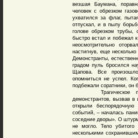
везшая Баумана, поравн
человек с обрезком газов
ухватился за флаг, пыта
отпускал, и в пылу борь
голове обрезком трубы, 
быстро встал и побежал к
неосмотрительно оторва
настигнув, еще несколько
Демонстранты, естественно
градом пуль бросился на
Щапова. Все произошл
опомниться не успел. К
подбежали соратники, он 
Трагическое проис
демонстрантов, вызвав в
открыли беспорядочную 
событий, – началась пани
соседние дворы». О штурм
не могло. Тело убитого
несколькими сохранившим