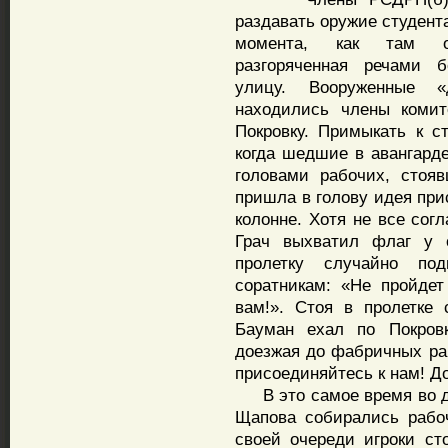
раздавать оружие студент
момента, как там об
разгоряченная речами 
улицу. Вооруженные «
находились члены коми
Покровку. Примыкать к с
когда шедшие в авангард
головами рабочих, стоя
пришла в голову идея при
колонне. Хотя не все сог
Грач выхватил флаг у о
пролетку случайно под
соратникам: «Не пройдет
вам!». Стоя в пролетке
Бауман ехал по Покровк
доезжая до фабричных раб
присоединяйтесь к нам! Д
В это самое время во дв
Щапова собирались рабо
своей очереди игроки сто