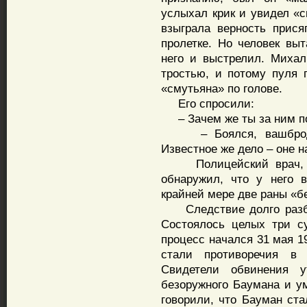
услыхал крик и увидел «с
взыграла верность прися
пролетке. Но человек вы
него и выстрелил. Михал
тростью, и потому пуля 
«смутьяна» по голове.
Его спросили:
– Зачем же ты за ним п
– Боялся, вашбродь, 
Известное же дело – оне н
Полицейский врач, ко
обнаружил, что у него 
крайней мере две раны «б
Следствие долго разбир
Состоялось целых три с
процесс начался 31 мая 1
стали противоречия в 
Свидетели обвинения 
безоружного Баумана и у
говорили, что Бауман ста