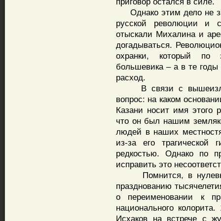
приговор остался в силе.
Однако этим дело не зак
русской революции и 
отыскали Михалина и арес
догадываться. Революцио
охранки, который по 
большевика – а в те годы
расход.
В связи с вышеизложе
вопрос: на каком основани
Казани носит имя этого 
что он был нашим земляк
людей в наших местностя
из-за его трагической 
редкостью. Однако по п
исправить это несоответс
Помнится, в нулевые г
празднованию тысячелети
о переименовании к пр
национального колорита. 
Исхаков на встрече с ж