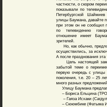
частности, о скором пере
показывали по телевиден
Петербургской Шаймиев
улицы Баумана, давайте п
при этом он не сообщил 
по телевидению говор
отношение имеет Баума
зрителей.
Но, как обычно, предло
осуществились, за исклю
А после празднования эта 
Цель настоящей заметк
забытой теме о переиме
первую очередь с улицы 
поколения, т.е. 20 – 25 л
много разных предложений
Улицу Баумана предлага
– Бориса Ельцина (ТРО
– Гаяза Исхаки (Сагдул
– Сююмбике (Фатыма Ибр