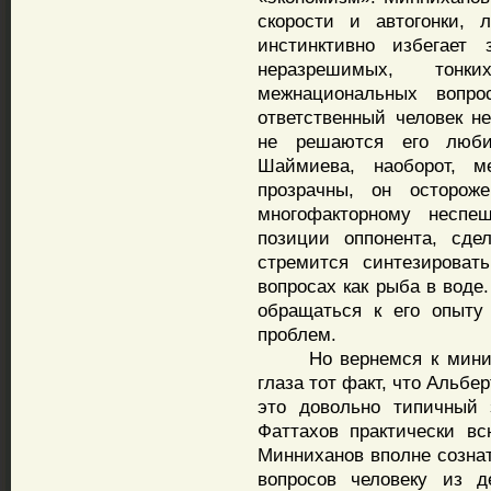
скорости и автогонки,
инстинктивно избегает 
неразрешимых, тонк
межнациональных вопр
ответственный человек н
не решаются его люби
Шаймиева, наоборот, м
прозрачны, он остороже
многофакторному неспеш
позиции оппонента, сде
стремится синтезироват
вопросах как рыба в воде
обращаться к его опыту
проблем.
Но вернемся к министр
глаза тот факт, что Альбе
это довольно типичный 
Фаттахов практически вс
Минниханов вполне созна
вопросов человеку из д