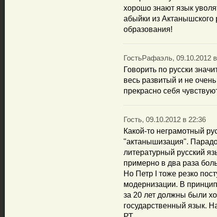
хорошо знают язык уволят
абыйки из Актанышского р
образования!
ГостьРафаэль, 09.10.2012 в
Говорить по русски знач
весь развитый и не очень
прекрасно себя чувствуют
Гость, 09.10.2012 в 22:36
Какой-то неграмотный ру
"актанышизация". Парадо
литературный русский язы
примерно в два раза боль
Но Петр I тоже резко пос
модернизации. В принци
за 20 лет должны были х
государственный язык. Н
РТ.