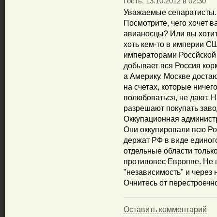
Гость, 13.10.2012 в 02:30
Уважаемые сепаратисты. 
Посмотрите, чего хочет в
авианосцы? Или вы хотит
хоть кем-то в империи С
императорами Россйской 
добывает вся Россия корм
а Америку. Москве достаю
на счетах, которые ниче
полюбоваться, не дают. 
разрешают покупать заво
Оккупационная администр
Они оккупировали всю Рос
держат РФ в виде единого
отдельные области только 
противовес Европпе. Не н
"независимость" и через 
Очнитесь от перестроечн
Оставить комментарий