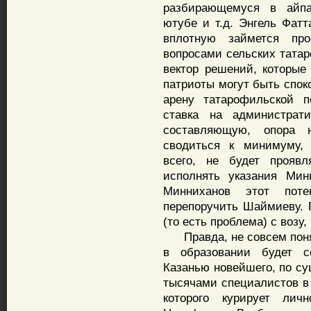
разбирающемуся в айпад
ютубе и т.д. Энгель Фатт
вплотную займется про
вопросами сельских татар
вектор решений, которые 
патриоты могут быть спок
арену татарофильской п
ставка на администрат
составляющую, опора 
сводиться к минимуму, 
всего, не будет проявл
исполнять указания Мин
Минниханов этот поте
перепоручить Шаймиеву. П
(то есть проблема) с возу,
Правда, не совсем понят
в образовании будет с
Казанью новейшего, по су
тысячами специалистов в 
которого курирует ли