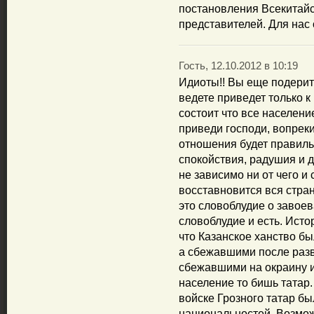
постановления Всекитай
представителей. Для нас 
Гость, 12.10.2012 в 10:19
Идиоты!! Вы еще подерите
ведете приведет только к
состоит что все населени
приведи господи, вопреки
отношения будет правиль
спокойствия, радушия и 
не зависимо ни от чего и 
восставновится вся стра
это словоблудие о завое
словоблудие и есть. Исто
что Казанское ханство б
а сбежавшими после раз
сбежавшими на окраину 
население то бишь татар.
войске Грозного татар бы
национальностей. Возмож