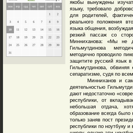
якобы вынуждены изучат
пон
втр
срд
чет
пят
суб
вск
языку, требовало добров
для родителей, фактиче
1
2
реального положения вто
3
4
5
6
7
8
9
языка общения, возбуждая
10
11
12
13
14
15
16
резкий пассаж со стор
17
18
19
20
21
22
23
Минниханова: «Мы не 
24
25
26
27
28
29
30
Гильмутдинова методи
31
методично проводило пик
защитите русский язык в
Гильмутдинова, обвиняя 
сепаратизме, судя по всем
Минниханов и сам нео
деятельностью Гильмутдин
дают недостаточно «совре
республики, от вкладыв
небольшая отдача, хо
образование всегда было 
только заняв пост презид
республики по ноутбуку и
школу, однако эти ноутбу