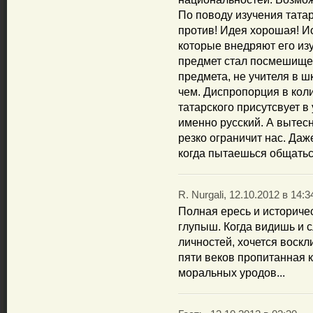
По поводу изучения татар
против! Идея хорошая! И
которые внедряют его изу
предмет стал посмешищем
предмета, не учителя в ш
чем. Диспропорция в коли
татарского присутсвует в
именно русский. А вытесн
резко ограничит нас. Даж
когда пытаешься общатьс
R. Nurgali, 12.10.2012 в 14:3
Полная ересь и историчес
глупыш. Когда видишь и
личностей, хочется воскл
пяти веков пропитанная к
моральных уродов...