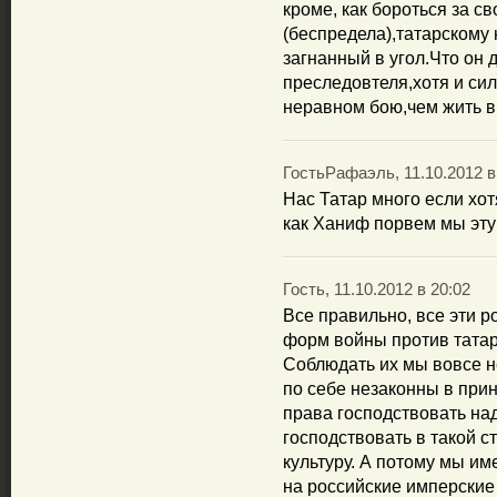
кроме, как бороться за с
(беспредела),татарскому 
загнанный в угол.Что он
преследовтеля,хотя и си
неравном бою,чем жить в 
ГостьРафаэль, 11.10.2012 в
Нас Татар много если хо
как Ханиф порвем мы эт
Гость, 11.10.2012 в 20:02
Все правильно, все эти р
форм войны против татарс
Соблюдать их мы вовсе не
по себе незаконны в прин
права господствовать на
господствовать в такой с
культуру. А потому мы и
на российские имперские