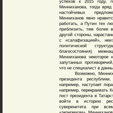
успехов к 2015 году, г
Минниханова, тогда вряд
настойчивых предлож
Минниханов явно нравит
работать, а Путин тех лю
приблизить, тем более 
другой стороны, нарастан
с «салафизацией», неи
политической струк
благосостояния) межн
Минниханова некоторое 
запутанных противоречий
что не специалист в данны
Возможно, Минниханов
президента республики
например, наступает пор
например, перекраивать К
пост президента в Татарс
войти в историю респ
суверенитета при все
«экономизм». Минниханов