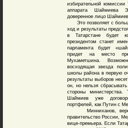
избирательной комиссии 
аппарата Шаймиева Э
доверенное лицо Шаймиев
Это позволяет с большо
ход и результаты предсто
в Татарстане будет к
президентом станет име
парламента будет «шайм
придет на место пре
Мухаметшина. Возмож
восходящая звезда поли
школы района в первую оч
результаты выборов несет
он, но нельзя сбрасывать
стороны министерства. 
Шаймиев уже договор
портфелей, как Путин с М
Минниханов, вероятн
правительство России, Ме
вице-премьера. Если Тата