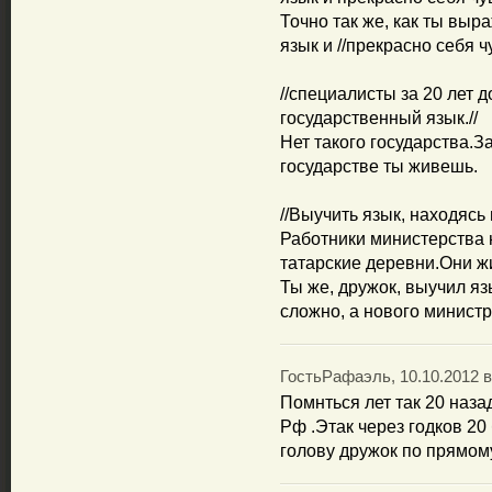
Точно так же, как ты выр
язык и //прекрасно себя ч
//специалисты за 20 лет 
государственный язык.//
Нет такого государства.За
государстве ты живешь.
//Выучить язык, находясь 
Работники министерства 
татарские деревни.Они жи
Ты же, дружок, выучил яз
сложно, а нового министр
ГостьРафаэль, 10.10.2012 в
Помнться лет так 20 наз
Рф .Этак через годков 20
голову дружок по прямом