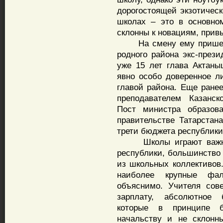
дорогостоящей экзотическ
школах – это в основно
склонны к новациям, прив
На смену ему пришел б
родного района экс-през
уже 15 лет глава Актаныш
явно особо доверенное 
главой района. Еще ране
преподавателем Казанско
Пост министра образов
правительстве Татарстан
трети бюджета республики
Школы играют важнейш
республики, большинство
из школьных коллективов
наиболее крупные фал
объяснимо. Учителя сов
зарплату, абсолютное
которые в принципе б
начальству и не склонн