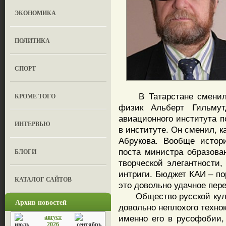
ЭКОНОМИКА
ПОЛИТИКА
СПОРТ
В Татарстане сменился 
КРОМЕ ТОГО
физик Альберт Гильмутд
авиационного института п
ИНТЕРВЬЮ
в институте. Он сменил, к
Абрукова. Вообще истор
поста министра образова
БЛОГИ
творческой элегантности
интриги. Бюджет КАИ – по
КАТАЛОГ САЙТОВ
это довольно удачное пе
Общество русской культ
Архив новостей
довольно неплохого техно
август
именно его в русофобии, 
2026