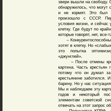
звери вышли на свободу. 
обнаружилось, что могут 
и не кормят. Это был 
произошло с СССР. Пе
условия жизни, и сейчас 
клетку. Где будут по кра
которые говорят, нет, все-
– Конкурентоспособные,
хотят в клетку. Но «слаб
это попытка оптимизи
«джунглей».
– После отмены крепо
картина. Часть крестьян 
потому что он думал за
крестьянине заботился. И
барину. Но у нас ситуаци
Мы и наблюдаем эту карт
годов и некоторый пос
элементам советской си
отвечать на этот запрос о
– Получается, КПРФ – п