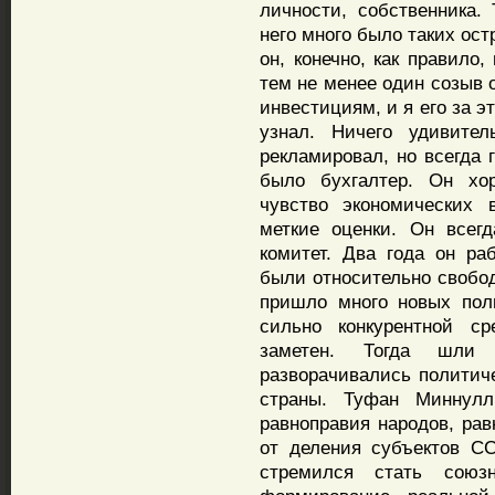
личности, собственника.
него много было таких ост
он, конечно, как правило,
тем не менее один созыв о
инвестициям, и я его за 
узнал. Ничего удивите
рекламировал, но всегда 
было бухгалтер. Он хо
чувство экономических 
меткие оценки. Он всег
комитет. Два года он р
были относительно свобод
пришло много новых пол
сильно конкурентной 
заметен. Тогда шли
разворачивались политич
страны. Туфан Миннулл
равноправия народов, рав
от деления субъектов СС
стремился стать союз