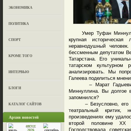
ЭКОНОМИКА
ПОЛИТИКА
Умер Туфан Миннуллин
крупная историческая л
СПОРТ
неравнодушный человек
бессменным депутатом Вер
КРОМЕ ТОГО
Татарстана. Его уникал
татарском культурном 
анализировать. Мы попр
ИНТЕРВЬЮ
Галеева поделиться мнен
– Марат Гадыевич, п
БЛОГИ
Миннуллина. Вы долгое 
запомнился?
– Безусловно, его дея
КАТАЛОГ САЙТОВ
театральный критик, 
произведениях ему удалос
Архив новостей
второй половине XX в
август
Господствовала советск
2026