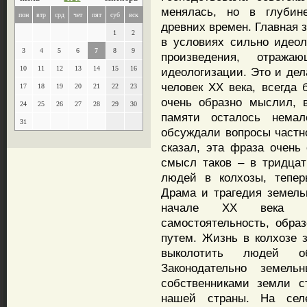
менялась, но в глубин
пон
втр
срд
чет
пят
суб
вск
древних времен. Главная 
1
2
в условиях сильно идеол
3
4
5
6
7
8
9
произведения, отраж
10
11
12
13
14
15
16
идеологизации. Это и дел
человек XX века, всегда
17
18
19
20
21
22
23
очень образно мыслил, 
24
25
26
27
28
29
30
памяти осталось нема
31
обсуждали вопросы частно
сказал, эта фраза очень 
смысл таков – в тридца
людей в колхозы, тепер
Драма и трагедия земель
начале XX века кр
самостоятельность, обра
путем. Жизнь в колхозе 
выколотить людей о
Законодательно земел
собственниками земли с
нашей страны. На сел