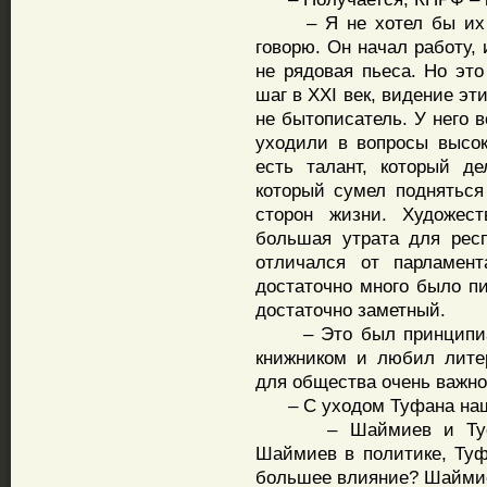
– Я не хотел бы их та
говорю. Он начал работу, 
не рядовая пьеса. Но это
шаг в XXI век, видение эт
не бытописатель. У него 
уходили в вопросы высо
есть талант, который де
который сумел поднятьс
сторон жизни. Художес
большая утрата для респ
отличался от парламент
достаточно много было п
достаточно заметный.
– Это был принципиал
книжником и любил литер
для общества очень важно
– С уходом Туфана наш п
– Шаймиев и Туфан 
Шаймиев в политике, Туфа
большее влияние? Шайми