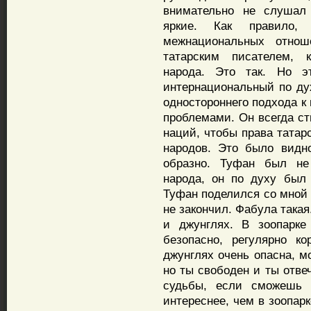
внимательно не слушал 
яркие. Как правило
межнациональных отнош
татарским писателем, 
народа. Это так. Но 
интернациональный по дух
одностороннего подхода к
проблемами. Он всегда ст
наций, чтобы права татар
народов. Это было видн
образно. Туфан был не 
народа, он по духу был
Туфан поделился со мной 
не закончил. Фабула такая
и джунглях. В зоопарке
безопасно, регулярно к
джунглях очень опасна, м
но ты свободен и ты отве
судьбы, если сможешь 
интереснее, чем в зоопар