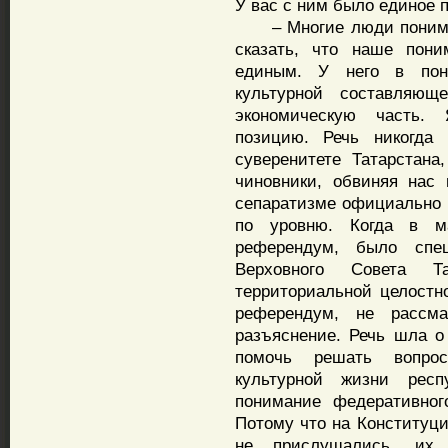
У вас с ним было единое 
– Многие люди понимают
сказать, что наше пони
единым. У него в пон
культурной составляю
экономическую часть.
позицию. Речь никогда 
суверенитете Татарстан
чиновники, обвиняя нас
сепаратизме официально р
по уровню. Когда в м
референдум, было спец
Верховного Совета 
территориальной целостн
референдум, не рассм
разъяснение. Речь шла о
помочь решать вопросы
культурной жизни респ
понимание федеративног
Потому что на Конституц
не прислушались, их 