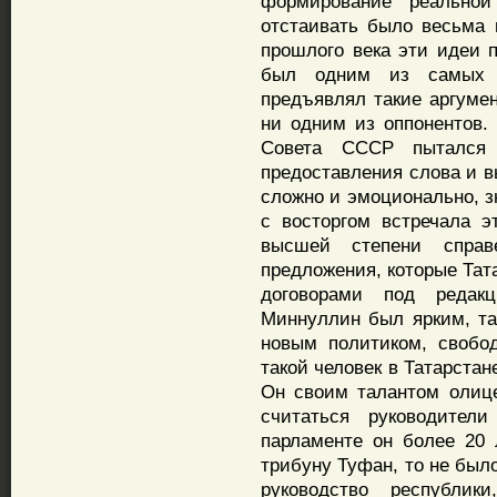
формирование реально
отстаивать было весьма 
прошлого века эти идеи 
был одним из самых я
предъявлял такие аргумен
ни одним из оппонентов. 
Совета СССР пытался 
предоставления слова и в
сложно и эмоционально, з
с восторгом встречала 
высшей степени справ
предложения, которые Тат
договорами под редак
Миннуллин был ярким, та
новым политиком, свобо
такой человек в Татарста
Он своим талантом олице
считаться руководители
парламенте он более 20
трибуну Туфан, то не было
руководство республи