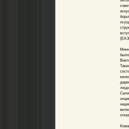
онто
сове
иску
борь
осущ
стру
всту
(ЕАЭ
На п
Минн
было
Викт
Таки
сост
каче
дире
люди
Сали
энци
наци
вклю
отка
А ме
Ком