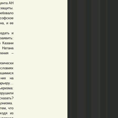
дента АН
 защиты.
ребовало
ософское
на, и ее
здать и
заявить:
в Казани
 Натана
ления –
изически
словиях
вшимися
 них на
карьеру…
ьеризма:
азрушили
сказать?
донизма.
тем, что
ходя из