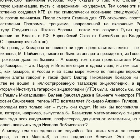
логического понимания истории, могу сказать о том, что Сталин
тскую цивилизацию, пусть с издержками, но удержал. Тем более эти 
сственно создавал КГБ (я так символически обозначаю спецслужбы)
бе против ленинизма. После смерти Сталина для КГБ открылись прос
ествления Программы троцкизма, направленной на включение Р
ктуру Соединенных Штатов Европы - потом это озвучил Путин пр
плении во Власть в РФ: Европейский Союз от Лиссабона до Влади
С - промежуточный этап).
роводы Комарова не пришел ни один представитель элиты – не 
иханова, М. Шаймиева, никого не было из аппарата президента, из Госсо
 ректоров даже из бывших… А между тем такие представители Рос
ор Комаров, – это Народ и Интеллигенция в одном лице, и этим все 
х, как Комаров, в России и во всем мире можно по пальцам пересч
оянии элиты говорит и такой факт: Виктор Николаевич Комаров ни
стве не вошел в иллюстрированную татарскую энциклопедию, а в
кторами Института татарской энциклопедии (ИТЭ) были, казалось бы, с
: Рамиль Миргасимович Валеев (работал даже в Кабинете министров РТ
хович Сабирзянов; теперь ИТЭ возглавляет Искандер Аязович Гилязов. 
клопедии кого только нет – пусть они будут. Но как бы восприняла
ю, которая, например, выпустила бы Казанскую математическую энцик
чив туда всех академиков, профессоров, доцентов от математики, но 
залась включить туда Николая Лобачевского?
жду тем это сделано не случайно. Так элита мстит за незави
арова, за его Масштаб, за его подлинное Величие. Это еще 