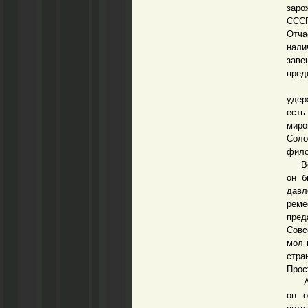
заро
СССР
Отча
нали
заве
пред
Пре
удер
есть
миро
Сол
фило
Все 
он б
давл
рем
пред
Совс
мол 
стра
Прос
А ме
он о