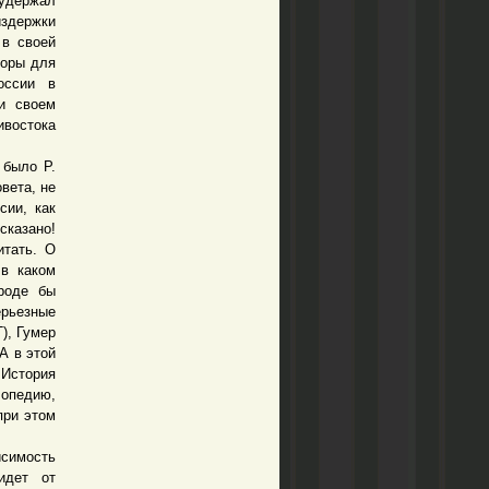
 удержал
издержки
 в своей
торы для
оссии в
и своем
востока
было Р.
вета, не
сии, как
сказано!
итать. О
 в каком
роде бы
ерьезные
), Гумер
А в этой
 История
лопедию,
при этом
симость
идет от