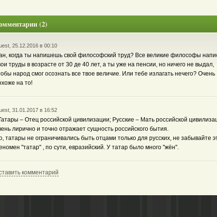
омментарии (2)
est, 25.12.2016 в 00:10
ан, когда ты напишешь свой философский труд? Все великие философы напи
вои труды в возрасте от 30 де 40 лет, а ты уже на пенсии, но ничего не выдал,
тобы народ смог осознать все твое величие. Или тебе излагать нечего? Очень
охоже на то!
est, 31.01.2017 в 16:52
Татары – Отец российской цивилизации; Русские – Мать российской цивилизац
чень лирично и точно отражает сущность российского бытия.
о, татары не ограничивались быть отцами только для русских, не забывайте эт
еномен "татар" , по сути, евразийский. У татар было много "жён".
ставить комментарий