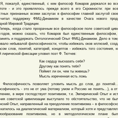
ожалуй, единственный, с кем философ Комаров держался во все
тоте - и это проявлялось прежде всего в его Скромности: при вс
стных признанных всеми заслугах в философии главной заслугой сво
считал поддержку ФМЦ-Динамизм в качестве Очага нового прод
дной Мировой Традиции.
рь, когда стало прозрачным все философское поле советской цив
 годов, можно сказать, что Комаров был единственным философом,
ринять и поддержать Онтологический Опыт ФМЦ-Динамизм. Дело в том,
овало небывалой философичности, чтобы избежать оков иллюзий, соз
асом слов, понятий, категорий, концептов - избежать того состояния, к
й лирической фиксации уловил поэт Ф. Тютчев:
Как сердцу высказать себя?
Другому как понять тебя?
Поймет ли он, чем ты живешь?
Мысль изреченная есть ложь
ософичность позволяет уловить мысль до слов, до понятий…
софичность - это не от ума (потому умом и Россию не понять…), а от
лению, в мире господствует позитивизм, т.е. Эмпирический Опыт и ис
ния советской цивилизации выступало то обстоятельство, что не бы
нский Опыт, направленный на преодоление позитивизма – в философск
скатилось на диалектический материализм, который хотя и представля
мообразование позитивизма, но в методологическом плане бы