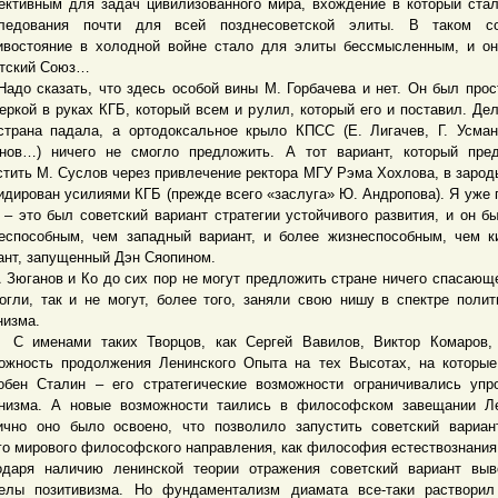
ктивным для задач цивилизованного мира, вхождение в который ста
ледования почти для всей позднесоветской элиты. В таком со
ивостояние в холодной войне стало для элиты бессмысленным, и о
тский Союз…
 сказать, что здесь особой вины М. Горбачева и нет. Он был прос
еркой в руках КГБ, который всем и рулил, который его и поставил. Дел
страна падала, а ортодоксальное крыло КПСС (Е. Лигачев, Г. Усма
нов…) ничего не смогло предложить. А тот вариант, который пре
стить М. Суслов через привлечение ректора МГУ Рэма Хохлова, в заро
идирован усилиями КГБ (прежде всего «заслуга» Ю. Андропова). Я уже 
 – это был советский вариант стратегии устойчивого развития, и он б
еспособным, чем западный вариант, и более жизнеспособным, чем к
ант, запущенный Дэн Сяопином.
ганов и Ко до сих пор не могут предложить стране ничего спасающе
огли, так и не могут, более того, заняли свою нишу в спектре полит
низма.
менами таких Творцов, как Сергей Вавилов, Виктор Комаров, 
ожность продолжения Ленинского Опыта на тех Высотах, на которы
обен Сталин – его стратегические возможности ограничивались уп
низма. А новые возможности таились в философском завещании Ле
ично оно было освоено, что позволило запустить советский вариан
го мирового философского направления, как философия естествознания
одаря наличию ленинской теории отражения советский вариант вы
елы позитивизма. Но фундаментализм диамата все-таки растворил