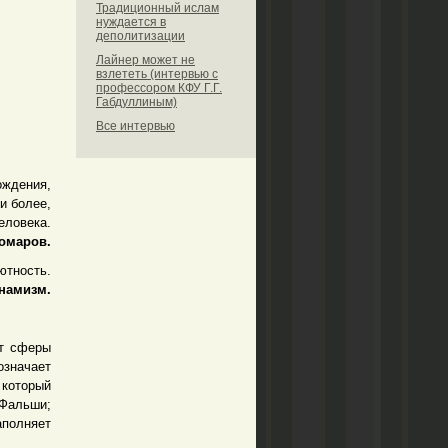
Традиционный ислам
нуждается в
деполитизации
Лайнер может не
взлететь (интервью с
профессором КФУ Г.Г.
Габдуллиным)
Все интервью
ождения,
и более,
еловека.
омаров.
ютность.
амизм.
т сферы
значает
 который
 Фальши;
аполняет