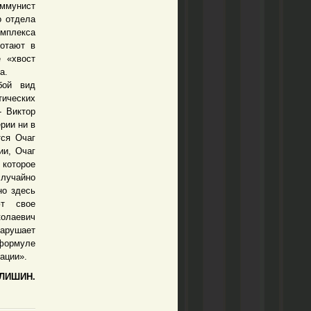
оммунист
о отдела
омплекса
отают в
 «хвост
а.
ой вид
тических
- Виктор
рии ни в
тся Очаг
ии, Очаг
которое
случайно
но здесь
ют свое
колаевич
арушает
 формуле
ации».
ЛИШИН.