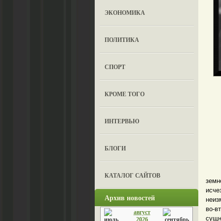
ЭКОНОМИКА
ПОЛИТИКА
СПОРТ
КРОМЕ ТОГО
ИНТЕРВЬЮ
БЛОГИ
5 ма
КАТАЛОГ САЙТОВ
земн
исче
Архив новостей
неиз
во-в
август
сущн
2026