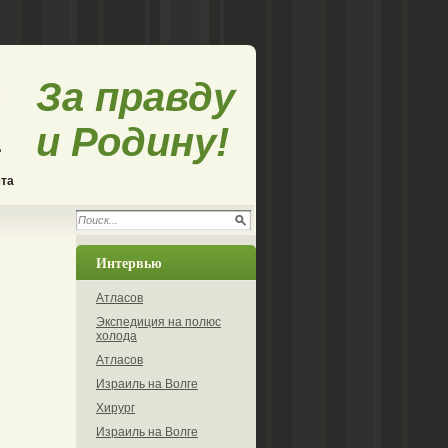
За правду
и Родину!
ета
Интервью
Атласов
Экспедиция на полюс
холода
Атласов
Израиль на Волге
Хирург
Израиль на Волге