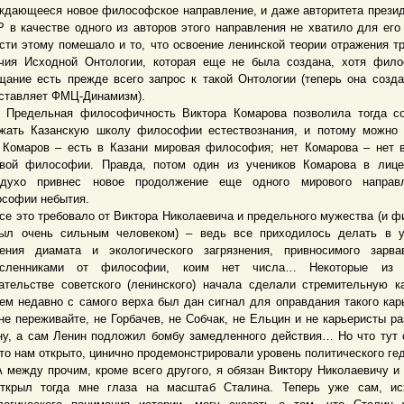
ждающееся новое философское направление, и даже авторитета прези
 в качестве одного из авторов этого направления не хватило для его
сти этому помешало и то, что освоение ленинской теории отражения т
чия Исходной Онтологии, которая еще не была создана, хотя фил
щание есть прежде всего запрос к такой Онтологии (теперь она созда
ставляет ФМЦ-Динамизм).
дельная философичность Виктора Комарова позволила тогда со
жать Казанскую школу философии естествознания, и потому можно 
 Комаров – есть в Казани мировая философия; нет Комарова – нет 
вой философии. Правда, потом один из учеников Комарова в лице
одухо привнес новое продолжение еще одного мирового направ
софии небытия.
это требовало от Виктора Николаевича и предельного мужества (и ф
ыл очень сильным человеком) – ведь все приходилось делать в у
ения диамата и экологического загрязнения, привносимого зарва
есленниками от философии, коим нет числа… Некоторые из
ательстве советского (ленинского) начала сделали стремительную 
ем недавно с самого верха был дан сигнал для оправдания такого кар
не переживайте, не Горбачев, не Собчак, не Ельцин и не карьеристы р
ну, а сам Ленин подложил бомбу замедленного действия… Но что тут 
то нам открыто, цинично продемонстрировали уровень политического ге
жду прочим, кроме всего другого, я обязан Виктору Николаевичу и 
ткрыл тогда мне глаза на масштаб Сталина. Теперь уже сам, ис