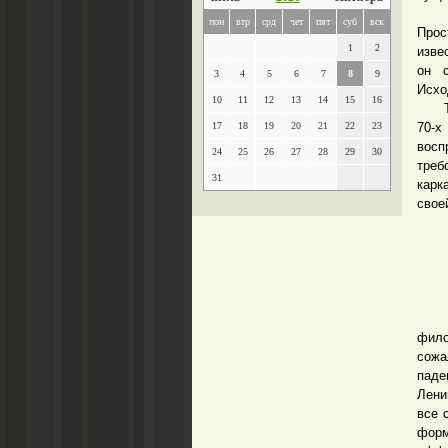
Я, п
пон
втр
срд
чет
пят
суб
вск
Прос
1
2
изве
он 
3
4
5
6
7
8
9
Исхо
10
11
12
13
14
15
16
Тепе
17
18
19
20
21
22
23
70-х
восп
24
25
26
27
28
29
30
треб
31
карк
свое
Фил
фило
сожа
паде
Лени
все 
фор