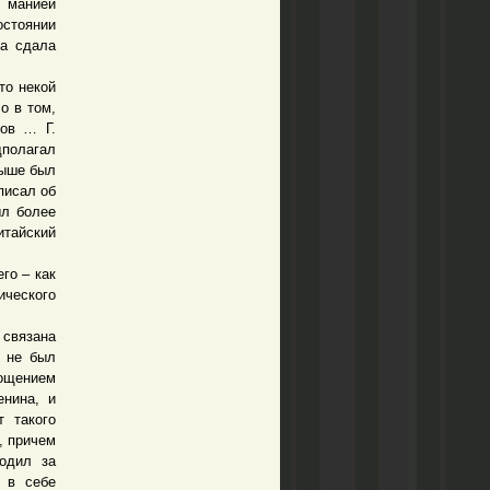
л манией
стоянии
на сдала
то некой
о в том,
нов … Г.
дполагал
дыше был
писал об
ыл более
итайский
го – как
ического
связана
е не был
рощением
нина, и
т такого
, причем
водил за
 в себе