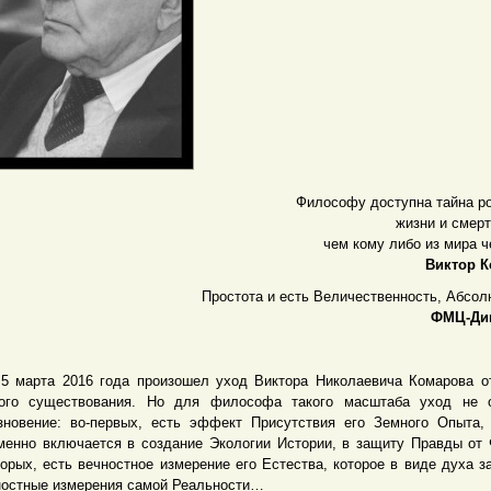
Философу доступна тайна р
жизни и смерт
чем кому либо из мира ч
Виктор К
Простота и есть Величественность, Абсол
ФМЦ-Дин
рта 2016 года произошел уход Виктора Николаевича Комарова о
ого существования. Но для философа такого масштаба уход не о
зновение: во-первых, есть эффект Присутствия его Земного Опыта,
менно включается в создание Экологии Истории, в защиту Правды от
торых, есть вечностное измерение его Естества, которое в виде духа з
остные измерения самой Реальности…