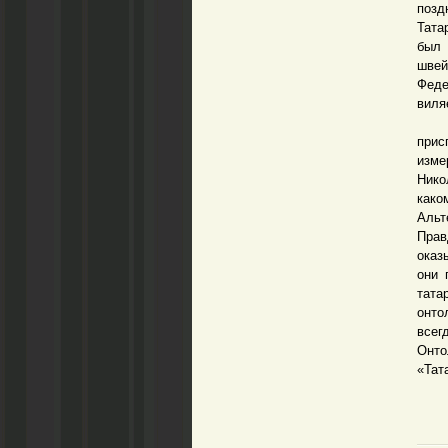
позд
Тата
был 
швей
Феде
виля
Над
прис
изме
Нико
како
Альт
Прав
оказ
они 
тат
онто
все
Онто
«Тат