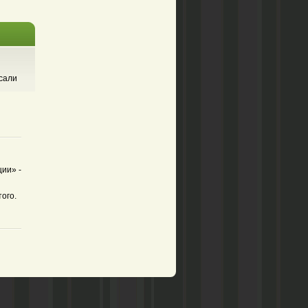
сали
ии» -
ого.