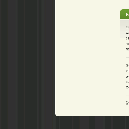
К
Gu
Ф
с
ч
п
Gu
«
о
Н
Ф
О