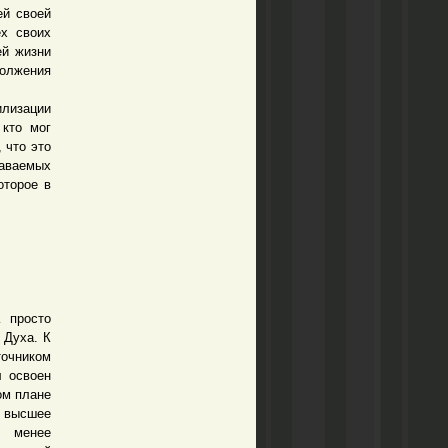
й своей
ех своих
ей жизни
олжения
илизации
 кто мог
 что это
даваемых
оторое в
 просто
 Духа. К
точником
л освоен
ом плане
л высшее
л менее