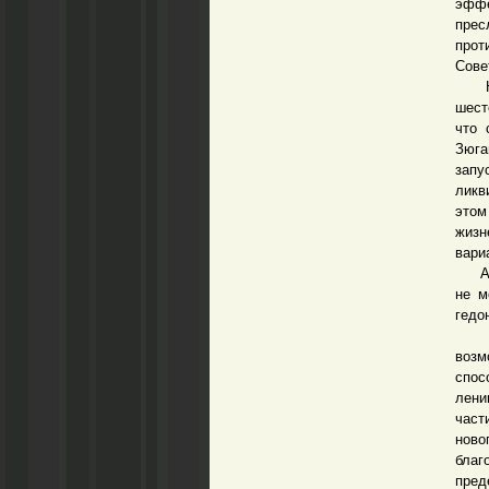
эффе
прес
прот
Сове
Надо
шест
что 
Зюга
запу
ликв
этом
жизн
вари
А Зю
не м
гедо
С и
возм
спос
лени
част
ново
благ
пред