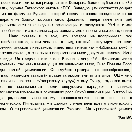
несоветской элиты, например, статьи Комарова боялся публиковать «К
рии», журнал Татарского обкома КПСС. Заведующим соответствующег
тип по фамилии Русаков, который гордился своим поведением от к
цара и не боялся позорить свою фамилию. Теперь такие типы раб
ральном агентстве научных организаций и разрушают РАН в стиле
ет собакой» – и это самый характерный стиль от политического гедонизм
о сказать и о том, что Комаров не воспринимал люб
пособленчества, в том числе и тот вид, который спекулирует на поли
рениях русской литературы, известный теперь как «Изборский клуб» 
лаевич считал, что нельзя в современном мире допустить наличие Импе
м виде. Он гордился тем, что в Казани в лице ФМЦ-Динамизм имее
ернативы так называемому цивилизованному миру, Очаг Правды Росс
ды земной цивилизации. Он глубоко презирал то пренебрежение, 
ывают казанские татары (и в лице татарской элиты, и в лице ТОЦ – не 
пошли на поклон к «Изборскому клубу») этому Очагу, тогда как имен
ары не смешиваются среди «нерусских народов», а занима
логическое измерение в основаниях российской цивилизации. Виктор Ни
гда радовался лирическому сопровождению, если оно не н
логического Императива – в данном случае речь идет о лирической
ары – Отец российской цивилизации; Русские – Мать российской цивилиз
Фан ВА