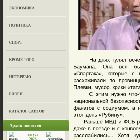
ЭКОНОМИКА
ПОЛИТИКА
СПОРТ
На днях гулял вечером
КРОМЕ ТОГО
Баумана. Она вся бы
«Спартака», которые с
ИНТЕРВЬЮ
расхаживали по провинц
Плевки, мусор, крики «тата
С этим нужно что-то 
БЛОГИ
национальной безопасност
фанатов с социумом, а 
КАТАЛОГ САЙТОВ
этот день «Рубину».
Раньше МВД и ФСБ рабо
Архив новостей
даже в поезде и с конвое
август
расслабились... Хотя н
2026