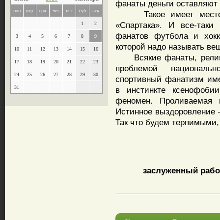
фанаты деньги оставляют 
пон
втр
срд
чет
пят
суб
вск
Такое имеет место не
«Спартака». И все-таки
1
2
фанатов футбола и хокк
3
4
5
6
7
8
9
которой надо называть в
10
11
12
13
14
15
16
Всякие фанаты, религио
17
18
19
20
21
22
23
проблемой национальн
24
25
26
27
28
29
30
спортивный фанатизм име
31
в инстинкте ксенофобии
феномен. Проливаемая к
Истинное выздоровление 
Так что будем терпимыми,
заслуженный рабо