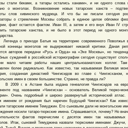
изы стали беками, а татары остались ханами», и ни одного слова
ано о монголах. Возникновение новых татарских ханств – подтве
оты слов хивинского мудреца. И что бы ни писали сегодня рос
раторы о стремлении Москвы собрать в единое целое обломки фео
рии, факт остается фактом. Иван III, а затем и его внук Иван IV ст
рить татарские ханства, и не было в этот период ни одного монг
дарства.
енда о приходе Батыя на территорию современного Поволжья в
ной конницы монголов не выдерживает никакой критики. Даная ре
ется авторов передачи «Русь и Орда» на «Эхе Москвы», но тенденц
бных суждений в российской историографии сегодня существует спол
ии мало читаем работы наших центральноазиатских коллег. Там
авлен более радикально. Как известно, так называемая Великая мон
рия, созданная династией Чингисидов во главе с Чингисханом, н
ольских имен в своем большинстве. Странно, не правда ли?
009 г. в Астане была издана генеалогия Чингисидов на евра
иненте под названием «Чингисхан – основатель Великой тюрко-мон
рии». Очень подробный и широко развернутый исторический атлас. 
м именем от рождения был наречен Будущий Чингисхан? Как извес
али татарским именем Темуджин. Его сыновьям дали не монгольские им
ождения носили татаро-тюркские имена. Спрашивается, почему? Но вна
ительности фактов перечислим с десяток имен так называемых 
олов. Итак, сыновей Темуджина назвали тюркскими именами: Джучи, 
ей, Тулуй. Внуков и правнуков тоже наградили в достаточной степени т