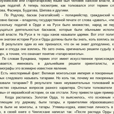
роузбекском или старотатарском) языке был человек ханской власти, а
щик податей. А теперь посмотрим, как толковался этот термин с
ова, Фасмера, Будагова, Шипова и другими.
одлову, баскак (чагатайский) – полицмейстер, гражданский чи
овно баскак – владелец государственной печати от слова «давать», «пе
скольку податей в Орде и на Руси было множество, народ не пер
ущаться деятельностью баскаков, которые были обычными исполн
кой власти. На Руси в те годы ханов называли царями. Вот этот поли
ин знатоки истории Руси и Орды должны были бы знать, коль взялись за
зультате один из них признался, что он не знает доподлинно, к
аки и откуда они взялись. Но зато очень оригинально решили судьбу 
ар», а точнее, что означает понятие «татаро-монголы».
ловам Бунцмана, термин этот имеет искусственное происхождени
зывается, именовать в дальнейшем решили ориенталисты, ис
риографы это всемирно известное явление.
 неоспоримый факт: Великая монгольская империя и покоренные 
рых следовало называть татарами. Но коль так, почему же покоренных
азвали татарами? В результате таких неуважительных толкований в
ество серьезных вопросов разного характера. Отстали толкователи
вы» от евразийской истории, ох как отстали. Хочу привести один пример
да распалась Золотая Орда, то выяснилось, что основным н
ляющим эту державу, были татары, и правителями образовавшихс
тв были не монголы, а татары. Утямиш-ходжа, известная личность в
, в своей книге о Чингисхане написал так: «После распада Орды 