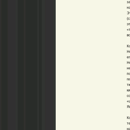
з
н
Э
(
э
«
в
К
Н
е
Н
н
п
г
т
к
с
«
Я
К
т
н