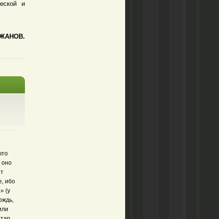
ческой и
ДЖАНОВ.
что
 оно
от
е, ибо
» (у
ождь,
или
атар