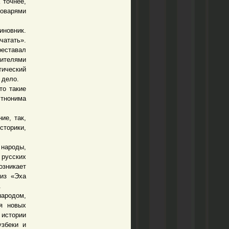
 точнее,
ловарями
новник.
чатать».
еставал
ителями
тический
 дело.
то такие
этнонима
е, так,
торики,
народы,
 русских
озникает
 из «Эха
.
ародом,
я новых
 истории
узбеки и