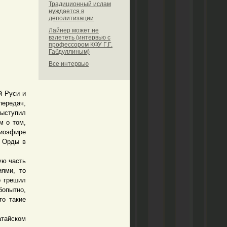
Традиционный ислам
нуждается в
деполитизации
Лайнер может не
взлететь (интервью с
профессором КФУ Г.Г.
Габдуллиным)
Все интервью
й Руси и
ередач,
ыступил
м о том,
диоэфире
и Орды в
ую часть
иями, то
о грешил
бопытно,
то такие
айском