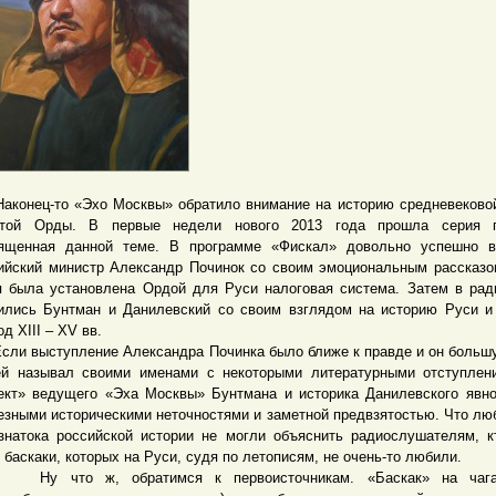
нец-то «Эхо Москвы» обратило внимание на историю средневеково
отой Орды. В первые недели нового 2013 года прошла серия п
ященная данной теме. В программе «Фискал» довольно успешно в
ийский министр Александр Починок со своим эмоциональным рассказо
я была установлена Ордой для Руси налоговая система. Затем в ра
ились Бунтман и Данилевский со своим взглядом на историю Руси 
д XIII – XV вв.
 выступление Александра Починка было ближе к правде и он больш
й называл своими именами с некоторыми литературными отступлен
ект» ведущего «Эха Москвы» Бунтмана и историка Данилевского явн
езными историческими неточностями и заметной предвзятостью. Что лю
знатока российской истории не могли объяснить радиослушателям, к
 баскаки, которых на Руси, судя по летописям, не очень-то любили.
что ж, обратимся к первоисточникам. «Баскак» на чагат