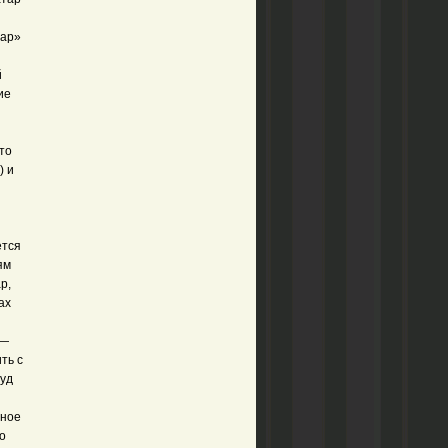
тар»
й
ие
то
) и
ется
ям
р,
ах
 —
ть с
муд
ьное
о