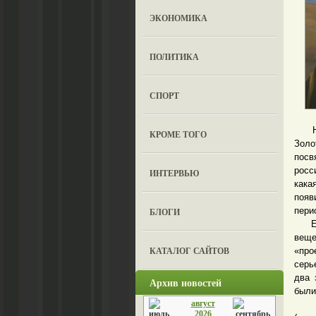
ЭКОНОМИКА
ПОЛИТИКА
СПОРТ
Нако
КРОМЕ ТОГО
Зол
посв
росс
ИНТЕРВЬЮ
кака
появ
перио
БЛОГИ
Если
веще
КАТАЛОГ САЙТОВ
«про
серь
два 
Архив новостей
были
август
Ну 
2026