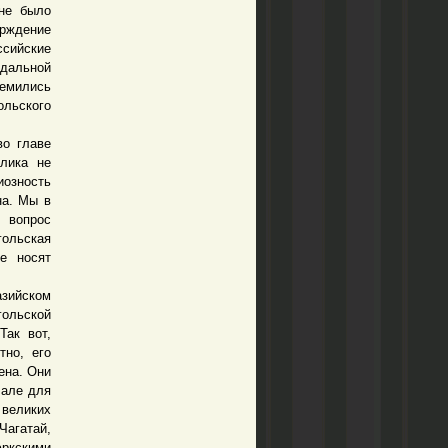
 не было
рждение
сийские
дальной
ремились
ольского
о главе
плика не
иозность
на. Мы в
 вопрос
гольская
е носят
зийском
гольской
Так вот,
тно, его
ена. Они
чале для
великих
Чагатай,
юркскими