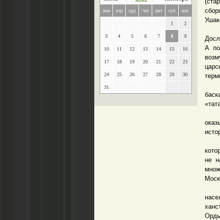
(ста
сбор
пон
втр
срд
чет
пят
суб
вск
Ушак
1
2
По Р
3
4
5
6
7
8
9
Досл
А по
10
11
12
13
14
15
16
возм
17
18
19
20
21
22
23
царс
24
25
26
27
28
29
30
терм
В ре
31
баск
«тат
По с
ока
исто
Есть
кото
не н
множ
Моск
Ког
насе
ханс
Орды