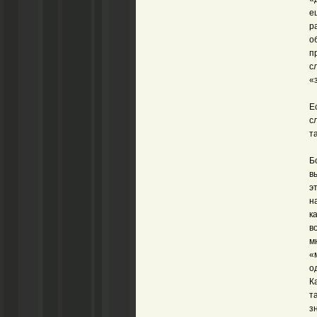
е
р
о
п
с
«
Е
с
т
Б
в
э
н
к
в
м
«
о
К
т
з