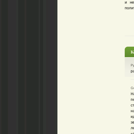
и не
поли
К
Ру
р
Gu
Н
п
с
н
и
э
л
«