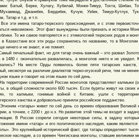
ами: Батый, Берке, Хулагу, Хубилай, Монке-Тимур, Тохта, Шибан, Т
-Мухаммад, Джанибек, Бердибек, Кучум, Узбек, Темур-Кутлук, Тук
к, Татар и т.д. и т.п.
эти имена татаро-тюркского происхождения, и с этим первоисточ
аться невозможно. Этот факт вынуждены были признать и историки Мон
ублики. То же самое повторяется и с этимологией тюркских родов и монг
 в Казахстане все эти роды сохранились по названию, то в Монголии
ще ничего и не знают, и не помнят.
й печальный факт, но для татар очень важный – это развал Золот
 в 1480 г. окончательно развалилась, а монголов никто и не увидел. 
вались? На месте Орды появилось более пяти татарских ханств, 
рый, несмотря на различие диалектов тюрко-огузской речи, тем не менее
дном языке и говорит на этом языке по сей день.
ерритории современной России монголов представляют калмыки (о
ты, в общей сложности около 600 тысяч. Если буряты живут на своих 
ях, то калмыки, гонимые войной с Китаем, ушли с территории
герского ханства и добровольно приняли российское подданство.
ним «татары» живет по сей день со времен образования Великой 
рии, а точнее, с 2200 г. до н.э. Но развитие этой темы не входит в зада
икации. В России созрели сегодня некоторые силы, в задачу которы
тожение имени «татар» и его политического наследия, каким являются 
олы». Это крупнейший исторический факт, где татары определяют тыся
ческое наследие, а со времен Чингисхана монголы, ставшие великими м