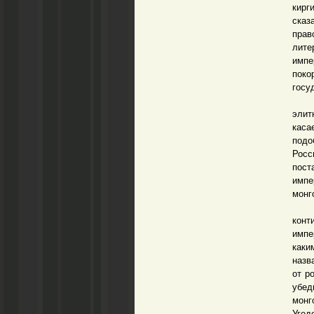
кирг
сказ
прав
лите
импе
поко
госу
Лег
элит
каса
подо
Росс
пост
импе
монг
В 2
конт
импе
каки
назв
от р
убед
монг
Угед