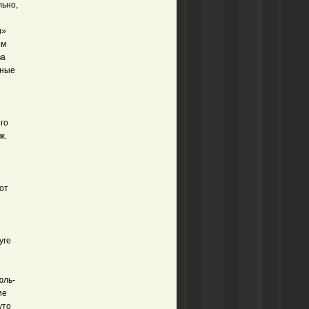
льно,
и»
рм
ва
рные
его
ж.
от
уге
юль-
ие
уто