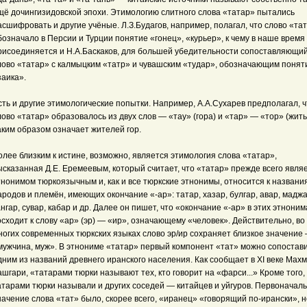
щё дочингизидовской эпохи. Этимологию слитного слова «татар» пытались
асшифровать и другие учёные. Л.З.Будагов, например, полагал, что слово «та
бозначало в Персии и Турции понятие «гонец», «курьер», к чему в наше время
рисоединяется и Н.А.Баскаков, для большей убедительности сопоставляющи
лово «татар» с калмыцким «татр» и чувашским «тудар», обозначающим понят
заика».
сть и другие этимологические попытки. Например, А.А.Сухарев предполагал, ч
лово «татар» образовалось из двух слов — «тау» (гора) и «тар» — «тор» (жить
аким образом означает жителей гор.
олее близким к истине, возможно, является этимология слова «татар»,
ысказанная Д.Е. Еремеевым, который считает, что «татар» прежде всего явля
тнонимом тюркоязычным и, как и все тюркские этнонимы, относится к названи
ародов и племён, имеющих окончание «-ар»: татар, хазар, булгар, авар, маджа
ангар, сувар, кабар и др. Далее он пишет, что «окончание «-ар» в этих этноним
осходит к слову «ар» (эр) — «ир», означающему «человек». Действительно, во
ногих современных тюркских языках слово эр/ир сохраняет близкое значение
мужчина, муж». В этнониме «татар» первый компонент «тат» можно сопостави
дним из названий древнего иранского населения. Как сообщает в XI веке Мах
ашгари, «татарами тюрки называют тех, кто говорит на «фарси...» Кроме того,
атарами тюрки называли и других соседей — китайцев и уйгуров. Первоначал
начение слова «тат» было, скорее всего, «иранец» «говорящий по-ирански», н