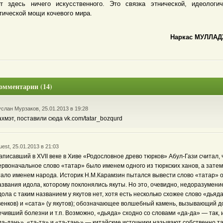
т здесь ничего искусственного. Это связка этнической, идеологи
тической мощи кочевого мира.
Наркас МУЛЛА
омментарии (14)
слан Мурзаков, 25.01.2013 в 19:28
ахмэт, поставили сюда vk.com/tatar_bozqurd
est, 25.01.2013 в 21:03
аписавший в XVII веке в Хиве «Родословное древо тюрков» Абул-Гази считал, 
ервоначальное слово «татар» было именем одного из тюркских ханов, а затем
тало именем народа. Историк Н.М.Карамзин пытался вывести слово «татар» 
азвания идола, которому поклонялись якуты. Но это, очевидно, недоразумени
дола с таким названием у якутов нет, хотя есть несколько схожее слово «дьяда
венков) и «сата» (у якутов); обозначающее волшебный камень, вызывающий д
ечивший болезни и т.п. Возможно, «дьяда» сходно со словами «да-да» — так, 
да-дань», «та-та» и «та-тань» — китайские источники называют собственно т