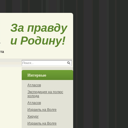
За правду
и Родину!
ета
Интервью
Атласов
Экспедиция на полюс
холода
Атласов
Израиль на Волге
Хирург
Израиль на Волге