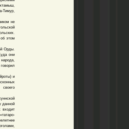
охтамыш,
а-Тимур,
ником не
гольской
ольских.
 об этом
ой Орды.
Куда они
народа,
 говорил
йроты) и
исконных
 своего
хуннской
чу данной
х входит
«татаро-
челетнее
оголами,