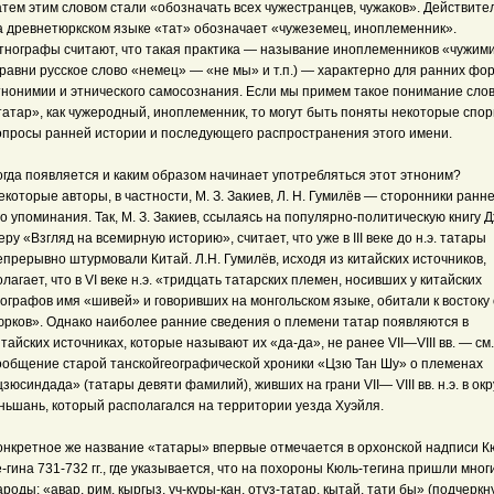
атем этим словом стали «обозначать всех чужестранцев, чужаков». Действите
а древнетюркском языке «тат» обозначает «чужеземец, иноплеменник».
тнографы считают, что такая практика — называние иноплеменников «чужим
сравни русское слово «немец» — «не мы» и т.п.) — характерно для ранних фо
тнонимии и этнического самосознания. Если мы примем такое понимание сло
татар», как чужеродный, иноплеменник, то могут быть поняты некоторые спо
опросы ранней истории и последующего распространения этого имени.
огда появляется и каким образом начинает употребляться этот этноним?
екоторые авторы, в частности, М. З. Закиев, Л. Н. Гумилёв — сторонники ранн
го упоминания. Так, М. З. Закиев, ссылаясь на популярно-политическую книгу Д
еру «Взгляд на всемирную историю», считает, что уже в III веке до н.э. татары
епрерывно штурмовали Китай. Л.Н. Гумилёв, исходя из китайских источников,
олагает, что в VI веке н.э. «тридцать татарских племен, носивших у китайских
еографов имя «шивей» и говоривших на монгольском языке, обитали к востоку 
юрков». Однако наиболее ранние сведения о племени татар появляются в
итайских источниках, которые называют их «да-да», не ранее VII—VIII вв. — см.
ообщение старой танскойгеографической хроники «Цзю Тан Шу» о племенах
цзюсиндада» (татары девяти фамилий), живших на грани VII— VIII вв. н.э. в окр
ньшань, который располагался на территории уезда Хуэйля.
онкретное же название «татары» впервые отмечается в орхонской надписи К
е-гина 731-732 гг., где указывается, что на похороны Кюль-тегина пришли мног
ароды: «авар, рим, кыргыз, уч-куры-кан, отуз-татар, кытай, тати бы» (подчеркн