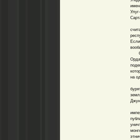
имен
Улуг
Сарта
Все 
счит
респ
Если
вооб
Самы
Орда
поде
кото
на о
На т
буря
земл
Джун
Этно
импе
публ
унич
монг
этни