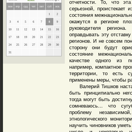
отчетности. То, что эт
пон
втр
срд
чет
пят
суб
вск
серьезной, проистекает и
состояния межнациональ
1
2
окажутся в регионе пло
3
4
5
6
7
8
9
руководителя региона
10
11
12
13
14
15
16
оправдывать эту отставку
17
18
19
20
21
22
23
регионов. И не совсем по
24
25
26
27
28
29
30
сторону они будут ори
31
состояние межнациона
качестве одного из по
например, компактное про
территории, то есть с
применены меры, чтобы ра
Валерий Тишков настаив
быть принципиально него
тогда могут быть достигн
сомневаюсь… что сугу
проблему независимо
этнологического монито
научить чиновников уметь
числе и некоторые н