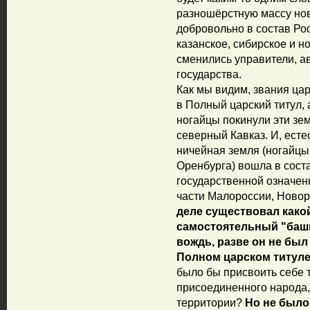
разношёрстную массу но
добровольно в состав Рос
казанское, сибирское и н
сменились управители, а
государства.
Как мы видим, звания ца
в Полный царский титул, а
ногайцы покинули эти зе
северный Кавказ. И, есте
ничейная земля (ногайц
Оренбурга) вошла в соста
государственной означенн
части Малороссии, Ново
деле существовал како
самостоятельный "башк
вождь, разве он не был
Полном царском титул
было бы присвоить себе 
присоединенного народа
территории?
Но не было