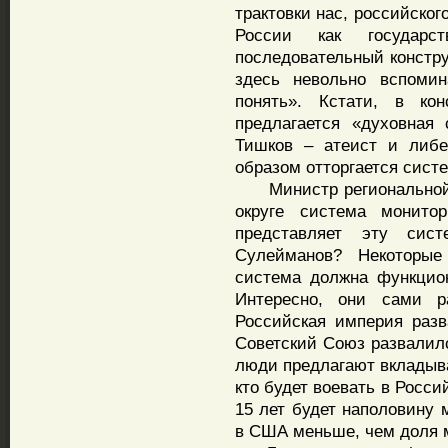
трактовки нас, российског
России как государ
последовательный констру
здесь невольно вспоми
понять». Кстати, в кон
предлагается «духовная
Тишков – атеист и либе
образом отторгается сист
Министр региональной п
округе система монитор
представляет эту сис
Сулейманов? Некоторые
система должна функцио
Интересно, они сами р
Российская империя разв
Советский Союз развалилс
люди предлагают вкладыва
кто будет воевать в Россий
15 лет будет наполовину
в США меньше, чем доля м