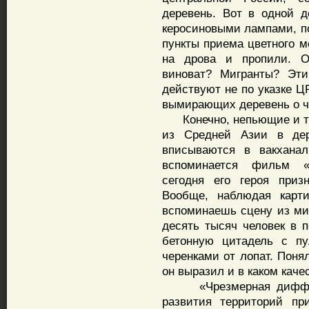
деревень. Вот в одной д
керосиновыми лампами, по
пункты приема цветного м
на дрова и пропили. О
виноват? Мигранты? Эт
действуют не по указке Ц
вымирающих деревень о ч
Конечно, непьющие и тр
из Средней Азии в дер
вписываются в вакханал
вспоминается фильм «
сегодня его героя приз
Вообще, наблюдая карт
вспоминаешь сцену из ми
десять тысяч человек в 
бетонную цитадель с пу
черенками от лопат. Поня
он выразил и в каком каче
«Чрезмерная дифферен
развития территорий пр