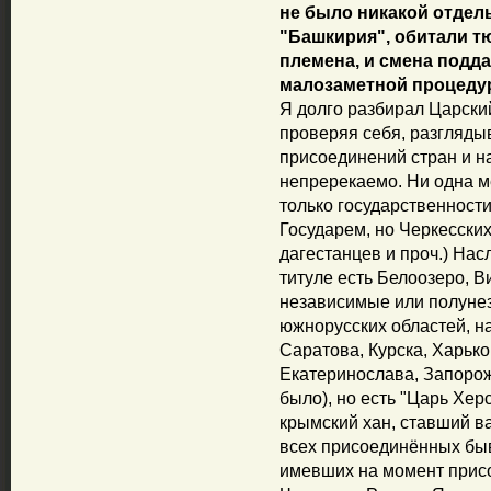
не было никакой отдел
"Башкирия", обитали 
племена, и смена подд
малозаметной процеду
Я долго разбирал Царский
проверяя себя, разгляды
присоединений стран и на
непререкаемо. Ни одна 
только государственност
Государем, но Черкесских
дагестанцев и проч.) На
титуле есть Белоозеро, В
независимые или полунез
южнорусских областей, н
Саратова, Курска, Харько
Екатеринослава, Запорож
было), но есть "Царь Хер
крымский хан, ставший в
всех присоединённых бы
имевших на момент присо