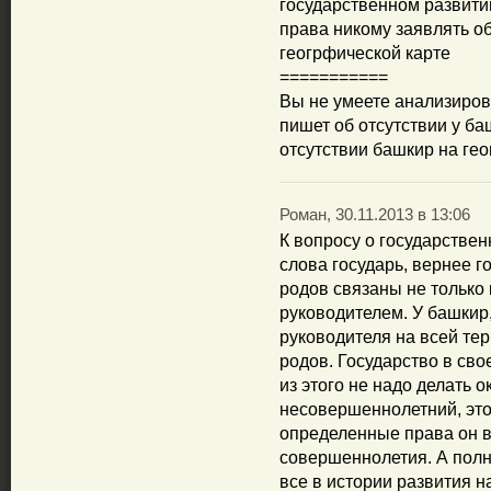
государственном развитии 
права никому заявлять об
геогрфической карте
===========
Вы не умеете анализиров
пишет об отсутствии у ба
отсутствии башкир на гео
Роман, 30.11.2013 в 13:06
К вопросу о государствен
слова государь, вернее г
родов связаны не только
руководителем. У башкир
руководителя на всей те
родов. Государство в сво
из этого не надо делать
несовершеннолетний, это н
определенные права он в
совершеннолетия. А полн
все в истории развития н