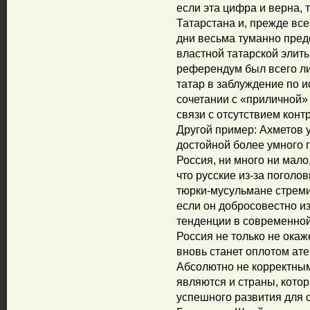
если эта цифра и верна, т
Татарстана и, прежде все
дни весьма туманно пред
властной татарской элиты
референдум был всего 
татар в заблуждение по 
сочетании с «приличной»
связи с отсутствием кон
Другой пример: Ахметов у
достойной более умного п
Россия, ни много ни мало
что русские из-за поголо
тюрки-мусульмане стреми
если он добросовестно и
тенденции в современной 
Россия не только не окаж
вновь станет оплотом ате
Абсолютно не корректным
являются и страны, кото
успешного развития для 