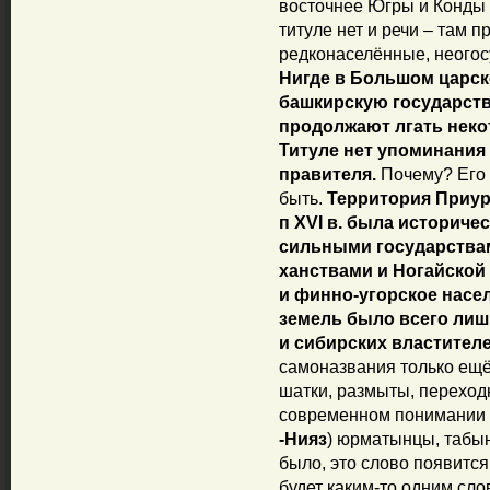
восточнее Югры и Конды 
титуле нет и речи – там 
редконаселённые, неого
Нигде в Большом царско
башкирскую государств
продолжают лгать неко
Титуле нет упоминания
правителя.
Почему? Его 
быть.
Территория Приура
п XVI в. была историче
сильными государствам
ханствами и Ногайской
и финно-угорское насе
земель было всего лиш
и сибирских властителе
самоназвания только ещё
шатки, размыты, переходн
современном понимании 
-Нияз
) юрматынцы, табын
было, это слово появится
будет каким-то одним сл