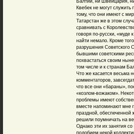
Балтии, ни Швейцария, ни
Квебек не могут служить 
тому, что они имеют с ми
Татарстан же в этом случ
сравнивать с Королевство
говоря по-русски, «муде
найти немало. Кроме того
разрушения Советского С
бывшими советскими респ
похвастаться своим ныне
том числе и к странам Ба
Что же касается весьма 
комментаторов, завсегдат
что все они «бараны», по
«козлом-вожаком». Некот
проблемы имеют собствен
вместе напоминают мне г
праздной, обеспеченной ж
решили поумничать на ве
Однако эти их занятия с
подобием некой коллекти