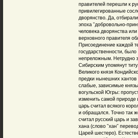
правителей перешли к ру
привилегированные сосл
дворянство. Да, отбирал
эпоха "добровольно-прин
человека дворянства или 
верховного правителя о
Присоединение каждой те
государственности, был
непреложным. Нетрудно з
Сибирским упомянут титул
Великого князя Кондийско
предки нынешних хантов 
слабые, зависимые князь
вогульской Югры: пропуст
изменить самой природе ц
царь считал всякого коро
и обращался. Точно так ж
считал русский царь и за
хана (слово "хан" перево
Царей шестеро). Естестве