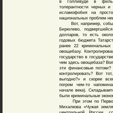
в Голливуде в фильм
толерантности черных и 
исламофобия на прост
национальных проблем неи
Вот, например, событи
Бирюлево, подвергшейся
долларов, то есть окол
годовых бюджета Татарст
ранее 22 криминальных 
овощебазу. Контролиров
государство в государств
чем здесь овощебаза? Воп
эти финансовые потоки?
контролировать? Вот то
выгодно?» и скорее всег
погром чем-то напомина
начале века). Складывает
были криминальные эконо
При этом по Первому 
Михалкова «Чужая земля
центральной России, с