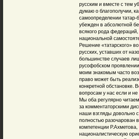
русским и вместе с тем 
думаю о благополучии, как
самоопределении татар-бу
убежден в абсолютной бе
всякого рода федераций,
национальной самостояте
Решение «татарского» во
русских, уставших от наз
большинстве случаев лиш
русофобском проявлении.
моим знакомым часто воз
право может быть реализ
конкретной обстановке. 
вопросам у нас если и не
Мы оба регулярно читаем
за комментаторскими диск
наши взгляды довольно с
полностью разочарован 
компетенции Р.Ахметова, 
националистическую орие