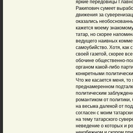
яркие передовицы Главно
Ракипович сумеет вырабо
движения за суверенизац
оказались необоснованны
кажется моему знакомом
татар, но скорее напомин
ведущего наивных комме
самоубийство. Хотя, как 
своей газетой, скорее вс
обочине общественно-пол
органом какой-либо парт
конкретными политическ
Что же касается меня, то
преднамеренном подталки
политическим заблуждени
романтиком от политики,
на весьма далекой от по
согласен с моим татарски
на тему татарского сувер
неведение о которых и р
неизбежном и скором при