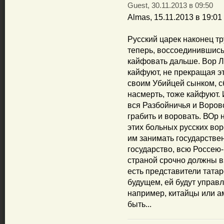
Guest, 30.11.2013 в 09:50
Almas, 15.11.2013 в 19:01
Русский царек наконец т
теперь, воссоединившись
кайфовать дальше. Вор Л
кайфуют, не прекращая э
своим Убийцей сынком, 
насмерть, тоже кайфуют. 
вся Разбойничья и Воров
грабить и воровать. ВОр 
этих больных русских вор
им занимать государстве
государство, всю Россею-
страной срочно должны в
есть представители татар
будущем, ей будут управ
например, китайцы или ам
быть...