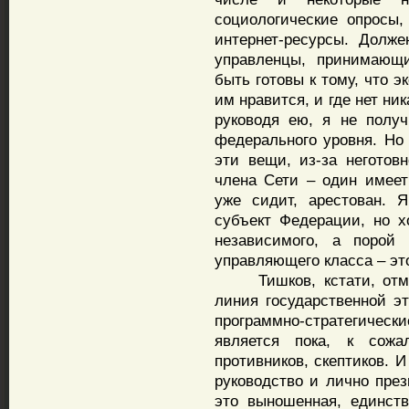
социологические опросы, 
интернет-ресурсы. Долже
управленцы, принимающ
быть готовы к тому, что э
им нравится, и где нет ник
руководя ею, я не полу
федерального уровня. Но 
эти вещи, из-за неготов
члена Сети – один имеет
уже сидит, арестован. 
субъект Федерации, но х
независимого, а порой 
управляющего класса – эт
Тишков, кстати, отмети
линия государственной э
программно-стратегическ
является пока, к сожа
противников, скептиков. 
руководство и лично през
это выношенная, единст