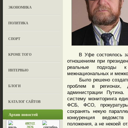
ЭКОНОМИКА
ПОЛИТИКА
СПОРТ
В Уфе состоялось зас
КРОМЕ ТОГО
отношениям при президент
реальные подходы к
ИНТЕРВЬЮ
межнациональных и межк
Было решено создать с
проблем в регионах, 
БЛОГИ
администрации Путина.
систему мониторинга еди
КАТАЛОГ САЙТОВ
ФСБ, ФСО, прокуратур
сохранять некую паралле
Архив новостей
конкуренция ведомств
август
положения, а не некоей о
2026