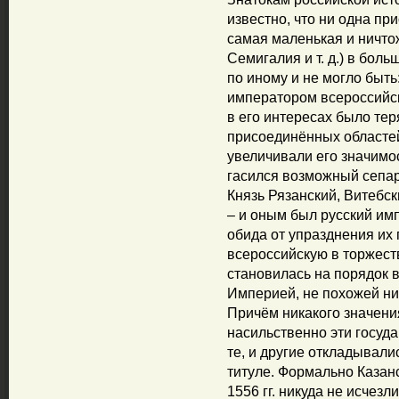
известно, что ни одна пр
самая маленькая и ничто
Семигалия и т. д.) в бол
по иному и не могло быть
императором всероссийск
в его интересах было те
присоединённых областей
увеличивали его значимо
гасился возможный сепар
Князь Рязанский, Витебск
– и оным был русский им
обида от упразднения их 
всероссийскую в торжест
становилась на порядок 
Империей, не похожей ни 
Причём никакого значени
насильственно эти госуда
те, и другие откладывал
титуле. Формально Казанс
1556 гг. никуда не исчезли