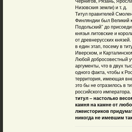
Чернигов, Рязань, Яросл
Низовския земли) и т. д.
Титул правителей Смолен
Финляндии был Великий к
Подольский" до присоеди
князья литовские и корол
от древнерусских князей.
в един этап, посему в ти
Иверском, и Карталинском
Любой добросовестный у
аргументы, что в двух ты
одного факта, чтобы к Ро
территория, имеющая вне
это бы не отразилось в т
российского императора.
титул – настолько весо
камня на камне от люб
лжеисториков придума
никогда не имевшим та