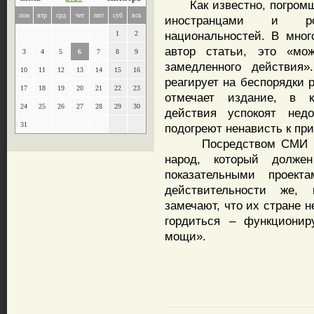
Как известно, погромщи
пон
втр
срд
чет
пят
суб
вск
иностранцами и ро
национальностей. В мног
1
2
автор статьи, это «мо
3
4
5
6
7
8
9
замедленного действия»
10
11
12
13
14
15
16
реагирует на беспорядки 
17
18
19
20
21
22
23
отмечает издание, в к
24
25
26
27
28
29
30
действия успокоят нед
31
подогреют ненависть к пр
Посредством СМИ влас
народ, который долже
показательными проек
действительности же, 
замечают, что их стране н
гордиться – функционир
мощи».