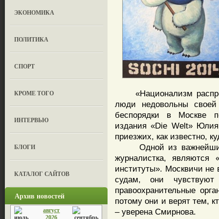
ЭКОНОМИКА
ПОЛИТИКА
СПОРТ
«Национализм распрост
КРОМЕ ТОГО
люди недовольны своей 
беспорядки в Москве по
ИНТЕРВЬЮ
издания «Die Welt» Юлия
приезжих, как известно, 
Одной из важнейших п
БЛОГИ
журналистка, являются 
институты». Москвичи не 
КАТАЛОГ САЙТОВ
судам, они чувствуют
правоохранительные орга
Архив новостей
потому они и верят тем, к
август
– уверена Смирнова.
2026