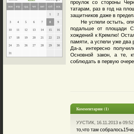
проулок со стороны Чер
пон
втр
срд
чет
пят
суб
вск
татарам, раз в год на пл
защитников даже в предел
1
2
Не успели остыть, опять
3
4
5
6
7
8
9
подальше от площади Св
10
11
12
13
14
15
16
хождений к Кремлю! Остал
17
18
19
20
21
22
23
памяти, а успели уже два 
24
25
26
27
28
29
30
Да-а, интересно получи
31
Основной закон, а те, 
соблюдать в первую очере
Комментарии (1)
УУСТИК, 16.11.2013 в 09:52
то,что там собралось15че