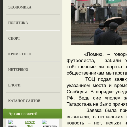
ЭКОНОМИКА
ПОЛИТИКА
СПОРТ
«Помню, – говорил в
КРОМЕ ТОГО
футболиста, – забили г
собственные ли ворота 
ИНТЕРВЬЮ
общественникам мытарств
ТОЦ подал заявку на
указанием места и врем
БЛОГИ
Свободы. В порядке увед
РФ. Ведь сие «поле» за
КАТАЛОГ САЙТОВ
Татарстана не было принят
Заявка была принята
Архив новостей
вызывали, в нескольких 
август
новость – нет, нельзя 
2026